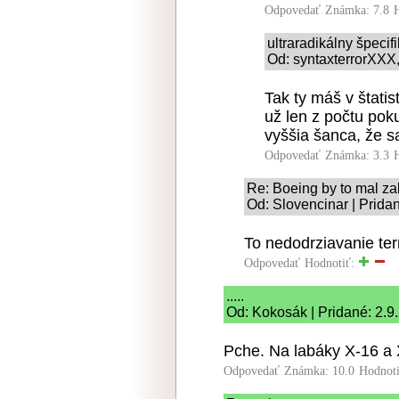
Odpovedať
Známka: 7.8
ultraradikálny špeci
Od: syntaxterrorXXX,
Tak ty máš v štati
už len z počtu pok
vyššia šanca, že sa
Odpovedať
Známka: 3.3
Re: Boeing by to mal zab
Od: Slovencinar | Prida
To nedodrziavanie te
Odpovedať
Hodnotiť:
.....
Od: Kokosák | Pridané: 2.9
Pche. Na labáky X-16 a 
Odpovedať
Známka: 10.0
Hodnot