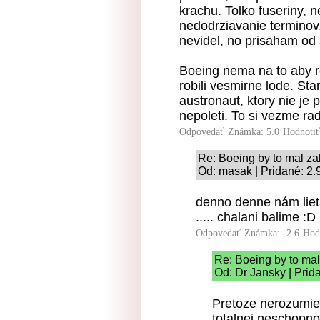
krachu. Tolko fuseriny, n
nedodrziavanie terminov
nevidel, no prisaham od 
Boeing nema na to aby rob
robili vesmirne lode. Sta
austronaut, ktory nie je
nepoleti. To si vezme rad
Odpovedať
Známka: 5.0
Hodnoti
Re: Boeing by to mal zab
Od: masak | Pridané: 2.
denno denne nám lieta 
..... chalani balime :D
Odpovedať
Známka: -2.6
Hod
Re: Boeing by to mal
Od: Dr Jansky | Prid
Pretoze nerozumies
totalnej neschopnos