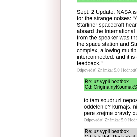
Sept. 2 Update: NASA is
for the strange noises: 
Starliner spacecraft he
aboard the Internationa
from the speaker was the
the space station and St
complex, allowing multip
interconnected, and it 
feedback."
Odpovedať
Známka: 5.0
Hodnoti
Re: uz vypli beatbox
Od: OriginalnyKoumakSK
to tam soudruzi nepoz
oddelenie? kurnajs, n
pere zrejme pravdy bu
Odpovedať
Známka: 5.0
Hodn
Re: uz vypli beatbox
Od: loleklol | Pridané: 