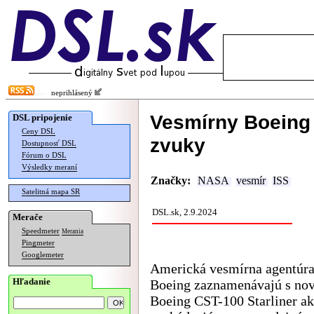
neprihlásený
Vesmírny Boeing 
DSL pripojenie
Ceny DSL
zvuky
Dostupnosť DSL
Fórum o DSL
Výsledky meraní
Značky:
NASA
vesmír
ISS
Satelitná mapa SR
DSL.sk, 2.9.2024
Merače
Speedmeter
Merania
Pingmeter
Googlemeter
Americká vesmírna agentúr
Hľadanie
Boeing zaznamenávajú s no
Boeing CST-100 Starliner ak