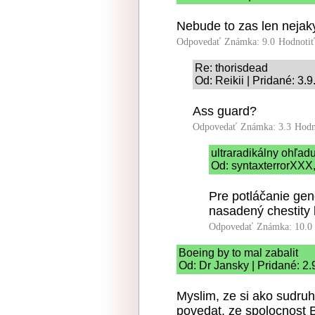
Nebude to zas len nejak
Odpovedať
Známka: 9.0
Hodnoti
Re: thorisdead
Od: Reikii | Pridané: 3.
Ass guard?
Odpovedať
Známka: 3.3
Hodn
ultraradikálny ohľad
Od: syntaxterrorXXX, 
Pre potláčanie gen
nasadený chestity 
Odpovedať
Známka: 10.0
Boeing by to mal zabalit
Od: Dr Jansky | Pridané: 2
Myslim, ze si ako sudru
povedat, ze spolocnost B