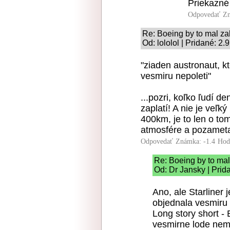
Priekazné 
Odpovedať
Zn
Re: Boeing by to mal zab
Od: lololol | Pridané: 2
"ziaden austronaut, k
vesmiru nepoleti"
...pozri, koľko ľudí d
zaplatí! A nie je veľk
400km, je to len o to
atmosfére a pozameta
Odpovedať
Známka: -1.4
Hod
Re: Boeing by to mal
Od: Dr Jansky | Prid
Ano, ale Starliner 
objednala vesmiru l
Long story short - 
vesmirne lode nema