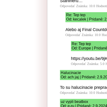
Starlineru…
Odpovedať
Známka: 10.0
Hodnot
Re: Tep tep
Od: kecalek | Pridané: 
Alebo aj Final Countd
Odpovedať
Známka: 10.0
Hod
Re: Tep tep
Od: Europe | Pridané
https://youtu.be/
Odpovedať
Známka: 5.0
Halucinacie
Od: ach jaj | Pridané: 2.9.
To su halucinacie prep
Odpovedať
Známka: 10.0
Hodnot
uz vypli beatbox
Od: e-ru | Pridané: 2.9.202