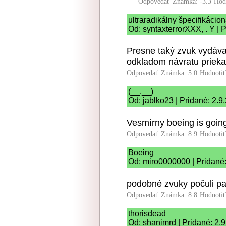
Odpovedať
Známka: -3.3
Hod
ultraradikálny špecifikácio
Od: syntaxterrorXXX, . Y | 
Presne taký zvuk vydáva
odkladom návratu priek
Odpovedať
Známka: 5.0
Hodnoti
(__.__)
Od: jablko23 | Pridané: 2.9
Vesmírny boeing is goin
Odpovedať
Známka: 8.9
Hodnoti
Boeing
Od: miro0000000 | Pridané:
podobné zvuky počuli pa
Odpovedať
Známka: 8.8
Hodnoti
thorisdead
Od: shanimrd | Pridané: 2.