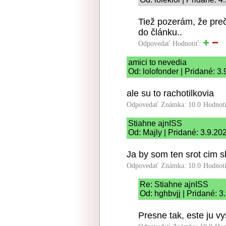
Tiež pozerám, že pre
do článku..
Odpovedať
Hodnotiť:
amici to nevedia
Od: lolofonder | Pridané: 3
ale su to rachotilkovia
Odpovedať
Známka: 10.0
Hodnot
Stiahne ajnISS
Od: Majly | Pridané: 3.9.20
Ja by som ten srot cim s
Odpovedať
Známka: 10.0
Hodnot
Re: Stiahne ajnISS
Od: hghbvjj | Pridané: 3
Presne tak, este ju vy