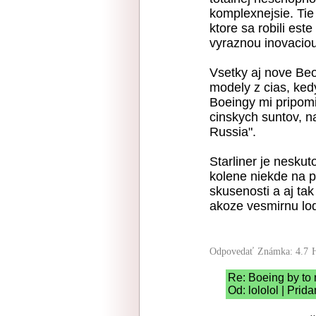
komplexnejsie. Tie 
ktore sa robili est
vyraznou inovaciou
Vsetky aj nove Beo
modely z cias, kedy
Boeingy mi pripom
cinskych suntov, n
Russia".
Starliner je nesku
kolene niekde na 
skusenosti a aj ta
akoze vesmirnu lo
Odpovedať
Známka: 4.7
Re: Boeing by to 
Od: lololol | Prid