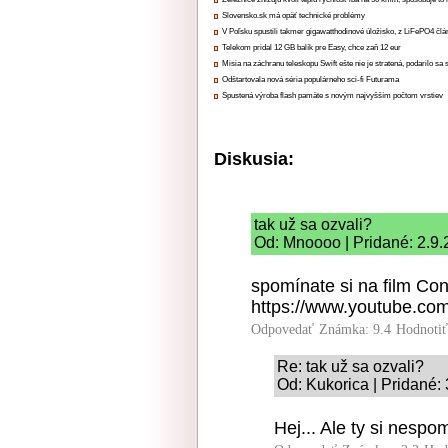
Slovensko.sk má opäť technické problémy
V Poľsku spustili takmer gigawatthodinové úložisko, z LiFePO4 čl
Telekom pridal 12 GB balík pre Easy, chce zaň 12 eur
Misia na záchranu teleskopu Swift ešte nie je stratená, podarilo sa 
Odštartovala nová séria populárneho sci-fi Futurama
Spustená výroba flash pamäte s novým najvyšším počtom vrstiev
Diskusia:
tak už sa ozvali?
Od: Mnoooo | Pridané: 2.9
spomínate si na film Co
https://www.youtube.
Odpovedať
Známka: 9.4
Hodnoti
Re: tak už sa ozvali?
Od: Kukorica | Pridané:
Hej... Ale ty si nesp