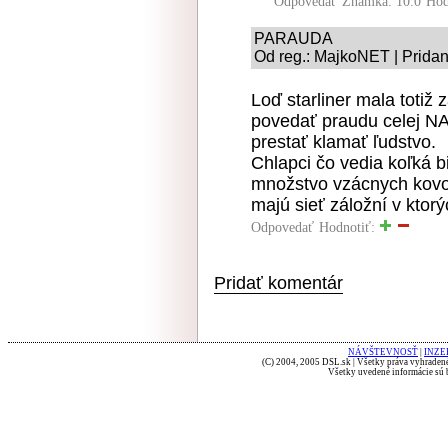
Odpovedať
Známka: 10.0
Hod
PARAUDA
Od reg.: MajkoNET | Pridan
Loď starliner mala totiž 
povedať praudu celej NA
prestať klamať ľudstvo.
Chlapci čo vedia koľká 
množstvo vzácnych kovo
majú sieť záložní v ktor
Odpovedať
Hodnotiť:
Pridať komentár
NÁVŠTEVNOSŤ
|
INZE
(C) 2004, 2005 DSL.sk | Všetky práva vyhradené
Všetky uvedené informácie sú b