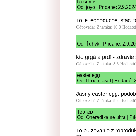
Rusenie
Od: joyo | Pridané: 2.9.202
To je jednoduche, staci t
Odpovedať
Známka: 10.0
Hodnot
----------------
Od: Ťuhýk | Pridané: 2.9.2
kto grgá a prdí - zdravie s
Odpovedať
Známka: 8.6
Hodnoti
easter egg
Od: Hroch_asdf | Pridané: 
Jasny easter egg, podobn
Odpovedať
Známka: 8.2
Hodnoti
Tep tep
Od: Oneradikálne ultra | Pr
To pulzovanie z reproduk