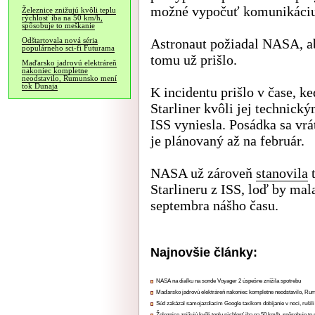
možné vypočuť komunikáciu 
Železnice znižujú kvôli teplu
rýchlosť iba na 50 km/h,
spôsobuje to meškanie
Astronaut požiadal NASA, aby
Odštartovala nová séria
populárneho sci-fi Futurama
tomu už prišlo.
Maďarsko jadrovú elektráreň
nakoniec kompletne
neodstavilo, Rumunsko mení
tok Dunaja
K incidentu prišlo v čase, 
Starliner kvôli jej technick
ISS vyniesla. Posádka sa vr
je plánovaný až na február.
NASA už zároveň
stanovila
t
Starlineru z ISS, loď by mala
septembra nášho času.
Najnovšie články:
NASA na diaľku na sonde Voyager 2 úspešne znížila spotrebu
Maďarsko jadrovú elektráreň nakoniec kompletne neodstavilo, Ru
Súd zakázal samojazdiacim Google taxíkom dobíjanie v noci, rušili
Železnice znižujú kvôli teplu rýchlosť iba na 50 km/h, spôsobuje t