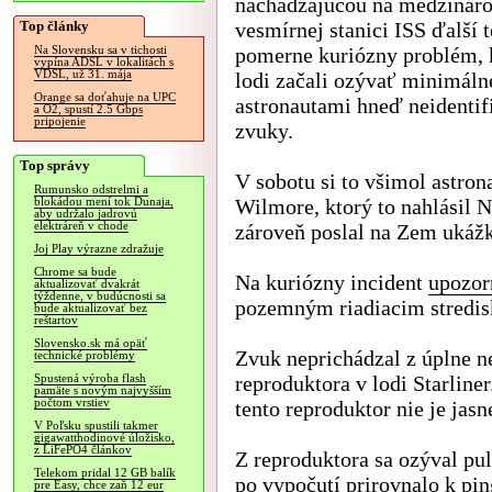
nachádzajúcou na medzináro
Top články
vesmírnej stanici ISS ďalší 
pomerne kuriózny problém, 
Na Slovensku sa v tichosti
vypína ADSL v lokalitách s
VDSL, už 31. mája
lodi začali ozývať minimáln
Orange sa doťahuje na UPC
astronautami hneď neidenti
a O2, spustí 2.5 Gbps
pripojenie
zvuky.
Top správy
V sobotu si to všimol astron
Rumunsko odstrelmi a
Wilmore, ktorý to nahlásil 
blokádou mení tok Dunaja,
aby udržalo jadrovú
elektráreň v chode
zároveň poslal na Zem ukážk
Joj Play výrazne zdražuje
Chrome sa bude
Na kuriózny incident
upozor
aktualizovať dvakrát
týždenne, v budúcnosti sa
pozemným riadiacim stredi
bude aktualizovať bez
reštartov
Slovensko.sk má opäť
Zvuk neprichádzal z úplne n
technické problémy
reproduktora v lodi Starline
Spustená výroba flash
pamäte s novým najvyšším
počtom vrstiev
tento reproduktor nie je jasn
V Poľsku spustili takmer
gigawatthodinové úložisko,
z LiFePO4 článkov
Z reproduktora sa ozýval pu
Telekom pridal 12 GB balík
po vypočutí prirovnalo k p
pre Easy, chce zaň 12 eur