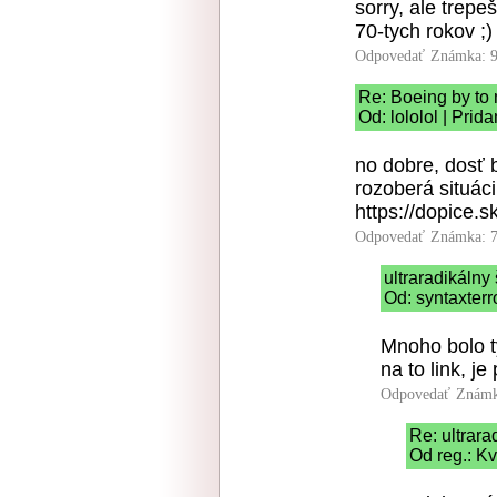
sorry, ale trepeš
70-tych rokov ;)
Odpovedať
Známka: 9
Re: Boeing by to 
Od: lololol | Prid
no dobre, dosť b
rozoberá situác
https://dopice.s
Odpovedať
Známka: 7
ultraradikálny
Od: syntaxterr
Mnoho bolo tý
na to link, j
Odpovedať
Známk
Re: ultrara
Od reg.: Kv