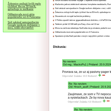
NASA na diaľku na sonde Voyager 2 úspešne znížila spotrebu
Železnice znižujú kvôli teplu
Maďarsko jadrovú elektráreň nakoniec kompletne neodstavilo, Ru
rýchlosť iba na 50 km/h,
Súd zakázal samojazdiacim Google taxíkom dobíjanie v noci, rušili
spôsobuje to meškanie
Železnice znižujú kvôli teplu rýchlosť iba na 50 km/h, spôsobuje t
Odštartovala nová séria
Slovensko.sk má opäť technické problémy
populárneho sci-fi Futurama
V Poľsku spustili takmer gigawatthodinové úložisko, z LiFePO4 čl
Súd zakázal samojazdiacim
Telekom pridal 12 GB balík pre Easy, chce zaň 12 eur
Google taxíkom dobíjanie v
noci, rušili obyvateľov
Misia na záchranu teleskopu Swift ešte nie je stratená, podarilo sa 
Odštartovala nová séria populárneho sci-fi Futurama
Spustená výroba flash pamäte s novým najvyšším počtom vrstiev
Diskusia:
No neviem
Od reg.: MackoPu1 | Pridané: 20.9.2024
Povrava sa, ze uz aj pasivny pager t
Odpovedať
Známka: 10.0
Hodnotiť:
Re: No neviem
Od: Hroch_asdf | Pridané: 20.9.20
Zaujimave, ze som v TV nepocul 
a vysielackach. Ze by nova kau
Odpovedať
Známka: 6.0
Hodnotiť:
Re: No neviem