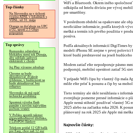
WiFi a Bluetooth. Okrem iného spoločnosť
Top články
odkúpila od Intelu divíziu pre vývoj mo
pre smartfóny.
Na Slovensku sa v tichosti
vypína ADSL v lokalitách s
VDSL, už 31. mája
V poslednom období sa opakovane ale obj
neoficiálne informácie, podľa ktorých vývo
Orange sa doťahuje na UPC
a O2, spustí 2.5 Gbps
mešká a termín ich prvého použitia v prod
pripojenie
posúva.
Top správy
Podľa aktuálnych informácií DigiTimes by
modeli iPhonu SE zrejme v prvej polovici 
Rumunsko odstrelmi a
blokádou mení tok Dunaja,
ktoré budú predstavené na jeseň budúceho 
aby udržalo jadrovú
elektráreň v chode
Modem zatiaľ ešte nepodporuje pásmo mm
Joj Play výrazne zdražuje
podporujú, mobilní operátori zatiaľ 5G sie
Chrome sa bude
aktualizovať dvakrát
V prípade WiFi čipu by vlastný čip mala A
týždenne, v budúcnosti sa
môže ešte prísť k posunu a čip by sa moho
bude aktualizovať bez
reštartov
Tieto termíny ale skôr nesúhlasia s infor
Slovensko.sk má opäť
technické problémy
zverejňuje pomerne presné informácie o pl
Apple nemá stihnúť používať vlastný 5G m
Spustená výroba flash
pamäte s novým najvyšším
2025 alebo na začiatku roka 2026. K posunu
počtom vrstiev
plánovaný na rok 2025 ale Apple má meška
V Poľsku spustili takmer
gigawatthodinové úložisko,
z LiFePO4 článkov
Najnovšie články:
Telekom pridal 12 GB balík
pre Easy, chce zaň 12 eur