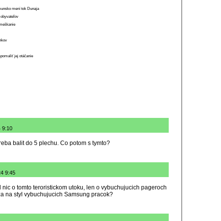
munsko mení tok Dunaja
 obyvateľov
o meškanie
ánkov
spomaliť jej otáčanie
 9:10
reba balit do 5 plechu. Co potom s tymto?
24 9:45
nic o tomto teroristickom utoku, len o vybuchujucich pageroch
za na styl vybuchujucich Samsung pracok?