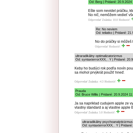
Od: Berg | Pridané: 20.9.2024
Ešte som nevidel práčku, kto
No nič, nemôžem vedieť vše
Odpovedať
Známka: 10.0
Hodnotiť:
Re: No neviem
Od: teliatko | Pridané: 21
No do práčky si môžeš h
Odpovedať
Hodnotiť:
ultraradikálny optimalizatorizmus
Od: syntaxterrorXXX, . Y | Pridané: 20.
Keby ho budúci rok podľa novín použ
sa mohol prvýkrát použiť hneď.
Odpovedať
Známka: -4.3
Hodnotiť:
Prauda
Od: Bruce Willis | Pridané: 20.9.2024 11
Ja sa napriklad cudujem apple ze v
vlastny standard a aj vlastne appl
Odpovedať
Známka: 5.0
Hodnotiť:
ultraradikálny psychoanalyticizmus
Od: syntaxterrorXXX, . Y | Pridané