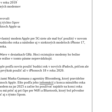
 v roku 2019
bilných modemov
avovali
j týchto čipov
uktoch Apple sa
 vlastný modem Apple pre 5G siete ale mal byť použitý v novom
budúceho roka a následne aj v niektorých modeloch iPhone 17,
roka.
Wave v desiatkach GHz. Hoci existujúce modemy ho bežne
te reálne v tomto pásme neprevádzkujú.
pple podľa novín použiť budúci rok v nových iPadoch, pričom ale
l prvýkrát použiť až v iPhonoch 18 v roku 2026.
máciami Marka Gurmana z agentúry Bloomberg, ktorý pravidelne
ánoch Apple. Ešte podľa jeho
informácií
z konca minulého roka
odem na jar 2025 a začne ho používať najskôr na konci roka
 má prísť aj pri čipe pre WiFi a Bluetooth, ktorý bol pôvodne
ť aj s týmto čipom.