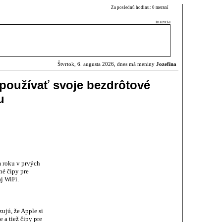
Za poslednú hodinu: 0 meraní
inzercia
Štvrtok, 6. augusta 2026, dnes má meniny
Jozefína
používať svoje bezdrôtové
u
 roku v prvých
é čipy pre
j WiFi.
ujú, že Apple si
 a tiež čipy pre