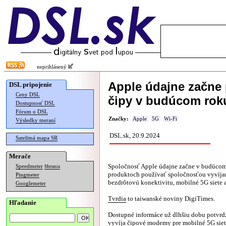
neprihlásený
Apple údajne začne 
DSL pripojenie
Ceny DSL
čipy v budúcom rok
Dostupnosť DSL
Fórum o DSL
Značky:
Apple
5G
Wi-Fi
Výsledky meraní
DSL.sk, 20.9.2024
Satelitná mapa SR
Merače
Spoločnosť Apple údajne začne v budúcom
Speedmeter
Merania
produktoch používať spoločnosťou vyvíjan
Pingmeter
bezdrôtovú konektivitu, mobilné 5G siete a
Googlemeter
Tvrdia
to taiwanské noviny DigiTimes.
Hľadanie
Dostupné informáce už dlhšiu dobu potvrdz
vyvíja čipové modemy pre mobilné 5G siete