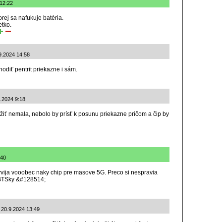
 12:22
rej sa nafukuje batéria.
tko.
.9.2024 14:58
odiť pentrit priekazne i sám.
9.2024 9:18
iť nemala, nebolo by prísť k posunu priekazne pričom a čip by
:40
yvija vooobec naky chip pre masove 5G. Preco si nespravia
e BTSky &#128514;
: 20.9.2024 13:49