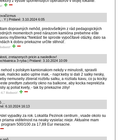
iektory z vyssie spomenutych operatorov v tvojej lokalite.
iť:
ňovačizmus
 . Y | Pridané: 3.10.2024 6:05
iam dopravných nehôd, predovšetkým z rád pedagogických
sledných momentoch pred nárazom kamióna prebehne ešte
avou myšlienka:"Neklásť tie sproste vypočítavé otázky, dalo sa
undách k dobru priekazne určite stihnúť.
Hodnotiť:
losti, zretazenych pricin a nasledkov!
chbatnica 3-ryba | Pridané: 3.10.2024 10:09
te nehod s polskym kamionakom nekdy v minulosti, spravili
nak, malicko aabo uplne inak, - napr.keby si dali 2 salky nesky,
eby nemuseliy zbierat rozbitu salku, a rozliatu kavu, co ju kocky
y este predtym zatvorily okno na balkone, aby kocka nepreklzla
liy aj poliat kvety, - tak by priekazne ziliy!
-6.7
Hodnotiť:
 ...
ané: 6.10.2024 16:13
lel vypadky za rok. Lokalita Pezinok centrum , vsade okolo su
e priama viditelnost na neaky vysielac nieje. Aktualne mam
u program 500/100 za 17,89 Eur mesacne.
e onô ...