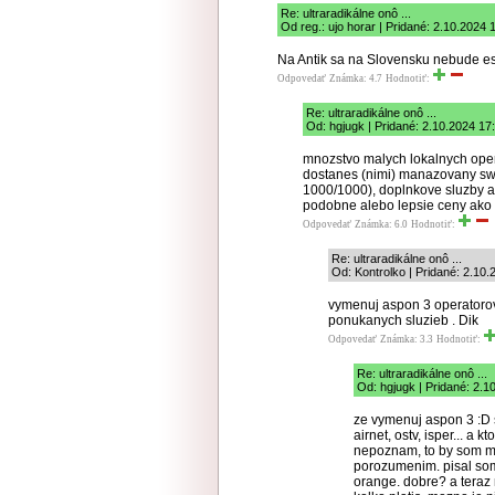
Re: ultraradikálne onô ...
Od reg.: ujo horar | Pridané: 2.10.2024 
Na Antik sa na Slovensku nebude este
Odpovedať
Známka: 4.7
Hodnotiť:
Re: ultraradikálne onô ...
Od: hgjugk | Pridané: 2.10.2024 17
mnozstvo malych lokalnych ope
dostanes (nimi) manazovany swi
1000/1000), doplnkove sluzby ak
podobne alebo lepsie ceny ako a
Odpovedať
Známka: 6.0
Hodnotiť:
Re: ultraradikálne onô ...
Od: Kontrolko | Pridané: 2.10.
vymenuj aspon 3 operatorov 
ponukanych sluzieb . Dik
Odpovedať
Známka: 3.3
Hodnotiť:
Re: ultraradikálne onô ...
Od: hgjugk | Pridané: 2.1
ze vymenuj aspon 3 :D s
airnet, ostv, isper... a 
nepoznam, to by som mus
porozumenim. pisal som
orange. dobre? a teraz n