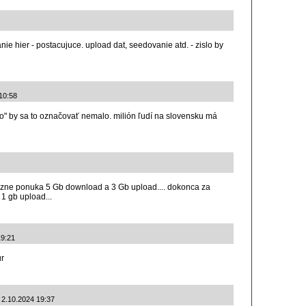
anie hier - postacujuce. upload dat, seedovanie atd. - zislo by
 10:58
álo" by sa to označovať nemalo. milión ľudí na slovensku má
ezne ponuka 5 Gb download a 3 Gb upload.... dokonca za
1 gb upload...
19:21
ur
: 2.10.2024 19:37