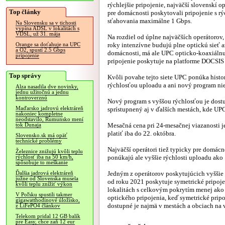
rýchlejšie pripojenie, najväčší slovenskí op
Top články
pre domácnosti poskytovali pripojenie s r
sťahovania maximálne 1 Gbps.
Na Slovensku sa v tichosti
vypína ADSL v lokalitách s
VDSL, už 31. mája
Na rozdiel od úplne najväčších operátorov, 
roky intenzívne budujú plne optickú sieť a
Orange sa doťahuje na UPC
a O2, spustí 2.5 Gbps
domácnosti, má ale UPC opticko-koaxiálnu
pripojenie
pripojenie poskytuje na platforme DOCSIS 
Top správy
Kvôli povahe tejto siete UPC ponúka histo
rýchlosťou uploadu a ani nový program ni
Alza nasadila dve novinky,
jednu užitočnú a jednu
kontroverznú
Nový program s vyššou rýchlosťou je dostu
Maďarsko jadrovú elektráreň
sprístupnený aj v ďalších mestách, kde UPC
nakoniec kompletne
neodstavilo, Rumunsko mení
Mesačná cena pri 24-mesačnej viazanosti j
tok Dunaja
platiť iba do 22. októbra.
Slovensko.sk má opäť
technické problémy
Najväčší operátori tiež typicky pre domác
Železnice znižujú kvôli teplu
ponúkajú ale vyššie rýchlosti uploadu ako
rýchlosť iba na 50 km/h,
spôsobuje to meškanie
Jedným z operátorov poskytujúcich vyššie r
Ďalšia jadrová elektráreň
južne od Slovenska musela
od roku 2021 poskytuje symetrické pripojen
kvôli teplu znížiť výkon
lokalitách s celkovým pokrytím menej ako 
V Poľsku spustili takmer
optického pripojenia, keď symetrické prip
gigawatthodinové úložisko,
dostupné je najmä v mestách a obciach n
z LiFePO4 článkov
Telekom pridal 12 GB balík
pre Easy, chce zaň 12 eur