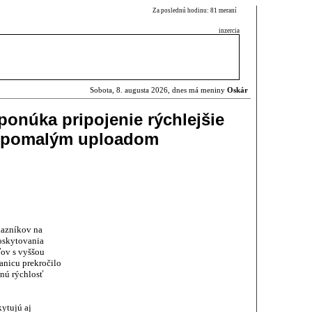
Za poslednú hodinu: 81 meraní
inzercia
Sobota, 8. augusta 2026, dnes má meniny
Oskár
ponúka pripojenie rýchlejšie
i pomalým uploadom
kazníkov na
oskytovania
ľov s vyššou
anicu prekročilo
anú rýchlosť
kytujú aj