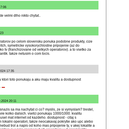
17:06
 velmi dlho nikto chytat..
:23
ratorov po celom slovensku ponuka podobne produkty, cize
tch, symetricke vysokorychlostne pripojenie (az do
o tv (franchizovane od velkych operatorov). a to vsetko za
ntik. takze netusim o com tocis.
2024 17:35
ktori toto ponukaju a aku maju kvalitu a dostupnost
0.2024 20:11
nazis sa ma nachytat ci co? myslis, ze si vymyslam? trestel,
ktovie kolko dalsich. vsetci ponukaju 1000/1000. kvalitu
el mat internet od kazdeho. dostupnost - citaj s
 lokalni operatori, takze neocakavaj pokrytie ako upc alebo
ebud trol a napis od koho mas pripojenie ty, v akej lokalite a