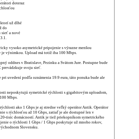
erátori doteraz
ýchlosťou
ktorí už dlhé
ž do
 sieť a nové
3.1.
ricky vysoko asymetrické pripojenie s výrazne menšou
e je výnimkou. Upload má totiž iba 100 Mbps.
pný oddnes v Bratislave, Pezinku a Svätom Jure. Postupne bude
 prevádzkuje svoju sieť.
e pri uvedení podľa oznámenia 19.9 eura, táto ponuka bude ale
nosti neposkytujú symetrické rýchlosti s gigabitovým uploadom,
 100 Mbps.
ýchlosti ako 1 Gbps je aj stredne veľký operátor Antik. Operátor
ie s rýchlosťou až 10 Gbps, zatiaľ je ale dostupné len v
20-tisíc domácností. Antik je tiež priekopníkom symetrického
ojenie o rýchlosti 1 Gbps / 1 Gbps poskytuje už mnoho rokov,
a východnom Slovensku.