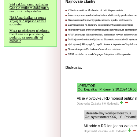
Najnovšie články:
Súd zakázal samojazdiacim
Google taxíkom dobíjanie v
V štvrtom reaktore Mochoviec už beží štiepna reakcia
noci, rušili obyvateľov
Železnice predávajú dve tretiny lístkov elektronicky, po donútení ce
NASA na diaľku na sonde
Alza nasadila dve novinky, jednu užitočnú a jednu kontroverznú
Voyager 2 úspešne znížila
spotrebu
Záchrana misie na záchranu teleskopu Swift úspešne pokračuje
Microsoft v čase drahých pamätí sľubuje optimalizovať spotrebu
Misia na záchranu teleskopu
Swift ešte nie je stratená,
NASA pripravuje ISS na inštaláciu posledných nových solárnych p
podarilo sa spomaliť jej
Ďalšia jadrová elektráreň južne od Slovenska musela kvôli teplu zn
otáčanie
Vydaný nový FFmpeg 9.0, zlepšil akceleráciu profesionálnych form
Slovenská sporiteľňa bude mať cez víkend odstávku
NASA na diaľku na sonde Voyager 2 úspešne znížila spotrebu
Diskusia:
oPERATOR
Od: Bejvalka | Pridané: 2.10.2024 16:50
Ak je v bytovke / RD monost optiky,
Odpovedať
Známka: 6.0
Hodnotiť:
ultraradikálny konšpiratorizmus
Od: syntaxterrorXXX, . Y | Pridané
Mi príde v RD len jedno vzdial
Odpovedať
Známka: -4.0
Hodnotiť: