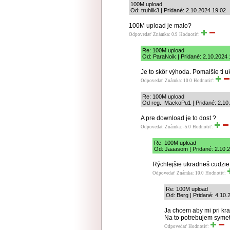
100M upload
Od: truhlik3 | Pridané: 2.10.2024 19:02
100M upload je malo?
Odpovedať
Známka: 0.9
Hodnotiť:
Re: 100M upload
Od: ParaNoik | Pridané: 2.10.2024 
Je to skôr výhoda. Pomalšie ti 
Odpovedať
Známka: 10.0
Hodnotiť:
Re: 100M upload
Od reg.: MackoPu1 | Pridané: 2.10
A pre download je to dost ?
Odpovedať
Známka: -5.0
Hodnotiť:
Re: 100M upload
Od: Jaaasom | Pridané: 2.10.
Rýchlejšie ukradneš cudzie
Odpovedať
Známka: 10.0
Hodnotiť:
Re: 100M upload
Od: Berg | Pridané: 4.10.
Ja chcem aby mi pri krad
Na to potrebujem symetr
Odpovedať
Hodnotiť: