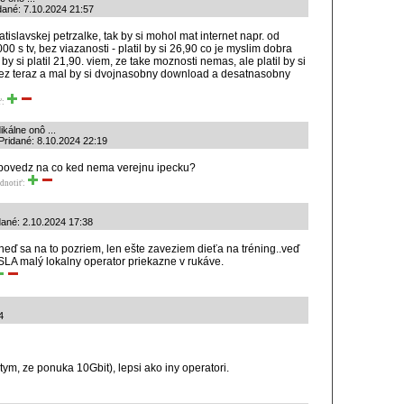
idané: 7.10.2024 21:57
ratislavskej petrzalke, tak by si mohol mat internet napr. od
00 s tv, bez viazanosti - platil by si 26,90 co je myslim dobra
 by si platil 21,90. viem, ze take moznosti nemas, ale platil by si
nez teraz a mal by si dvojnasobny download a desatnasobny
ť:
ikálne onô ...
| Pridané: 8.10.2024 22:19
 povedz na co ked nema verejnu ipecku?
dnotiť:
dané: 2.10.2024 17:38
"hneď sa na to pozriem, len ešte zaveziem dieťa na tréning..veď
 SLA malý lokalny operator priekazne v rukáve.
4
tym, ze ponuka 10Gbit), lepsi ako iny operatori.