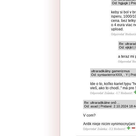
Od: hgjugk | Pr
keby si bol v b
isperu, 1000/10
cena. bez telky
o 4 eura viac 
upload.
Odpovedať
Hodnoti
Re: ultrarad
Od: ejkjkl 
a teraz mi
Odpovedať
Ho
ultraradikálny gamerizmus
Od: syntaxterrorXXX, . Y | Pri
Ide o to, koľko kariet typu 
vieš, ako to chodí.." má pre
Odpovedať
Známka: -1.7
Hodnotiť:
Re: ultraradikálne onô ...
Od: asad | Pridané: 2.10.2024 18:4
V com?
Antik nieje nicim vynimocny(ani 
Odpovedať
Známka: -3.3
Hodnotiť: