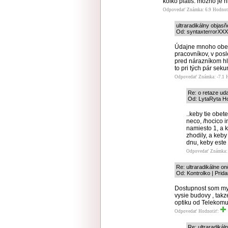
kolko platis. mozno je n
Odpovedať
Známka: 6.9
Hodnot
ultraradikálny objas
Od: syntaxterrorXXX,
Údajne mnoho obet
pracovníkov, v po
pred nárazníkom hl
to pri tých pár sek
Odpovedať
Známka: -7.1
Re: o retaze uda
Od: LytaRyta Ho
..keby tie obe
neco, /hocico i
namiesto 1, a k
zhodily, a keb
dnu, keby este s
Odpovedať
Známka: 
Re: ultraradikálne onô
Od: Kontrolko | Prid
Dostupnost som mys
vysie budovy , takz
optiku od Telekom
Odpovedať
Hodnotiť:
Re: ultraradikáln