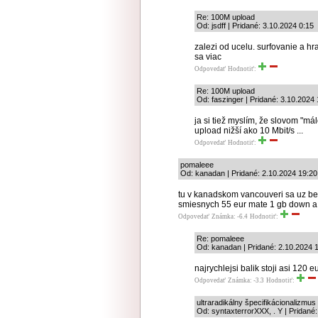
Re: 100M upload
Od: jsdff | Pridané: 3.10.2024 0:15
zalezi od ucelu. surfovanie a hr
sa viac
Odpovedať
Hodnotiť:
Re: 100M upload
Od: faszinger | Pridané: 3.10.2024
ja si tiež myslím, že slovom "m
upload nižší ako 10 Mbit/s ...
Odpovedať
Hodnotiť:
pomaleee
Od: kanadan | Pridané: 2.10.2024 19:20
tu v kanadskom vancouveri sa uz b
smiesnych 55 eur mate 1 gb down a 
Odpovedať
Známka: -6.4
Hodnotiť:
Re: pomaleee
Od: kanadan | Pridané: 2.10.2024 
najrychlejsi balik stoji asi 120 e
Odpovedať
Známka: -3.3
Hodnotiť:
ultraradikálny špecifikácionalizmus
Od: syntaxterrorXXX, . Y | Pridané