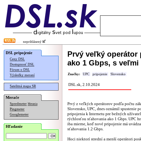
neprihlásený
Prvý veľký operátor 
DSL pripojenie
Ceny DSL
ako 1 Gbps, s veľm
Dostupnosť DSL
Fórum o DSL
Značky:
UPC
pripojenie
Slovensko
Výsledky meraní
DSL.sk, 2.10.2024
Satelitná mapa SR
Merače
Prvý z veľkých operátorov podľa počtu zá
Speedmeter
Merania
Slovensko, UPC, dnes oznámil spustenie p
Pingmeter
pripojenia k Internetu pre bežných užívate
Googlemeter
rýchlosťou sťahovania ako 1 Gbps. UPC hr
iba mierne, keď nové pripojenie má uvádz
Hľadanie
sťahovania 1.2 Gbps.
Hoci niektorí strední a menší operátori pos