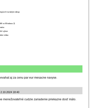
stujúcich na takýto nákup
 RAM vo Windows 11
anelov
ížiť výkon
átov videa
 nevahat aj za cenu par eur mesacne navyse.
: 2.10.2024 18:40
ene menežovateľné cudzie zariadenie priekazne dosť málo.