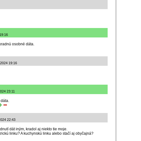
19:16
ukradnú osobné dáta.
.2024 19:16
2024 23:11
 dáta.
2024 22:43
nutí dát iným, kradol aj niekto tie moje.
ickú linku? A kuchynskú linku alebo stačí aj obyčajná?