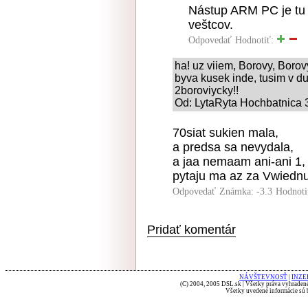
Nástup ARM PC je tu 
veštcov.
Odpovedať
Hodnotiť:
ha! uz viiem, Borovy, Borovyc
byva kusek inde, tusim v d
2boroviycky!!
Od: LytaRyta Hochbatnica 3
70siat sukien mala,
a predsa sa nevydala,
a jaa nemaam ani-ani 1,
pytaju ma az za Vwiednu
Odpovedať
Známka: -3.3
Hodnoti
Pridať komentár
NÁVŠTEVNOSŤ
|
INZE
(C) 2004, 2005 DSL.sk | Všetky práva vyhradené
Všetky uvedené informácie sú b