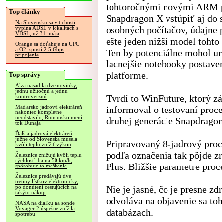
tohtoročnými novými ARM 
Top články
Snapdragon X vstúpiť aj do
Na Slovensku sa v tichosti
osobných počítačov, údajne 
vypína ADSL v lokalitách s
VDSL, už 31. mája
ešte jeden nižší model tohto
Orange sa doťahuje na UPC
a O2, spustí 2.5 Gbps
Ten by potenciálne mohol u
pripojenie
lacnejšie notebooky postaven
platforme.
Top správy
Alza nasadila dve novinky,
jednu užitočnú a jednu
Tvrdí
to WinFuture, ktorý z
kontroverznú
Maďarsko jadrovú elektráreň
informoval o testovaní proc
nakoniec kompletne
neodstavilo, Rumunsko mení
druhej generácie Snapdragon
tok Dunaja
Ďalšia jadrová elektráreň
južne od Slovenska musela
Pripravovaný 8-jadrový pro
kvôli teplu znížiť výkon
podľa označenia tak pôjde z
Železnice znižujú kvôli teplu
rýchlosť iba na 50 km/h,
Plus. Bližšie parametre proc
spôsobuje to meškanie
Železnice predávajú dve
tretiny lístkov elektronicky,
Nie je jasné, čo je presne z
po donútení cestujúcich na
takýto nákup
odvoláva na objavenie sa toh
NASA na diaľku na sonde
Voyager 2 úspešne znížila
databázach.
spotrebu