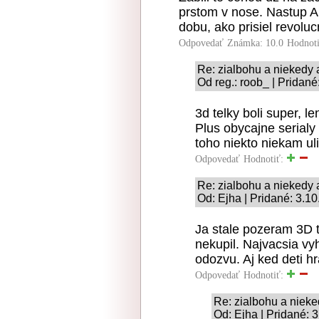
prstom v nose. Nastup 
dobu, ako prisiel revol
Odpovedať
Známka: 10.0
Hodnot
Re: zialbohu a niekedy
Od reg.: roob_ | Pridané
3d telky boli super, l
Plus obycajne serialy
toho niekto niekam uli
Odpovedať
Hodnotiť:
Re: zialbohu a niekedy
Od: Ejha | Pridané: 3.1
Ja stale pozeram 3D t
nekupil. Najvacsia vy
odozvu. Aj ked deti hr
Odpovedať
Hodnotiť:
Re: zialbohu a niek
Od: Ejha | Pridané: 