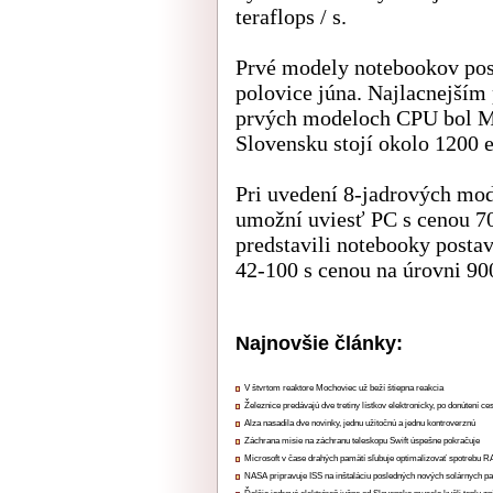
teraflops / s.
Prvé modely notebookov pos
polovice júna. Najlacnejší
prvých modeloch CPU bol Mic
Slovensku stojí okolo 1200 e
Pri uvedení 8-jadrových mo
umožní uviesť PC s cenou 70
predstavili notebooky post
42-100 s cenou na úrovni 90
Najnovšie články:
V štvrtom reaktore Mochoviec už beží štiepna reakcia
Železnice predávajú dve tretiny lístkov elektronicky, po donútení ce
Alza nasadila dve novinky, jednu užitočnú a jednu kontroverznú
Záchrana misie na záchranu teleskopu Swift úspešne pokračuje
Microsoft v čase drahých pamätí sľubuje optimalizovať spotrebu
NASA pripravuje ISS na inštaláciu posledných nových solárnych p