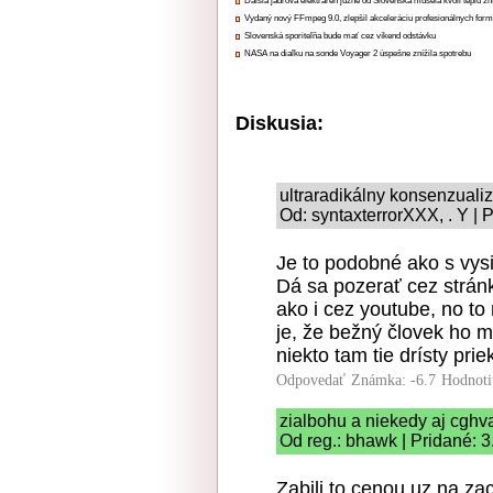
Ďalšia jadrová elektráreň južne od Slovenska musela kvôli teplu zn
Vydaný nový FFmpeg 9.0, zlepšil akceleráciu profesionálnych form
Slovenská sporiteľňa bude mať cez víkend odstávku
NASA na diaľku na sonde Voyager 2 úspešne znížila spotrebu
Diskusia:
ultraradikálny konsenzual
Od: syntaxterrorXXX, . Y | 
Je to podobné ako s vy
Dá sa pozerať cez strán
ako i cez youtube, no to 
je, že bežný človek ho 
niekto tam tie drísty pr
Odpovedať
Známka: -6.7
Hodnoti
zialbohu a niekedy aj cgh
Od reg.: bhawk | Pridané: 
Zabili to cenou uz na za