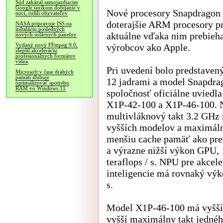
Súd zakázal samojazdiacim
Google taxíkom dobíjanie v
Nové procesory Snapdragon X
noci, rušili obyvateľov
doterajšie ARM procesory p
NASA pripravuje ISS na
inštaláciu posledných
aktuálne vďaka nim prebieh
nových solárnych panelov
výrobcov ako Apple.
Vydaný nový FFmpeg 9.0,
zlepšil akceleráciu
profesionálnych formátov
videa
Pri uvedení bolo predstaven
Microsoft v čase drahých
pamätí sľubuje
12 jadrami a model Snapdrag
optimalizovať spotrebu
RAM vo Windows 11
spoločnosť oficiálne uviedl
X1P-42-100 a X1P-46-100. 
multivláknový takt 3.2 GHz 
vyšších modelov a maximálny
menšiu cache pamäť ako pre
a výrazne nižší výkon GPU, 1.
teraflops / s. NPU pre akcel
inteligencie má rovnaký výk
s.
Model X1P-46-100 má vyšší
vyšší maximálny takt jednéh