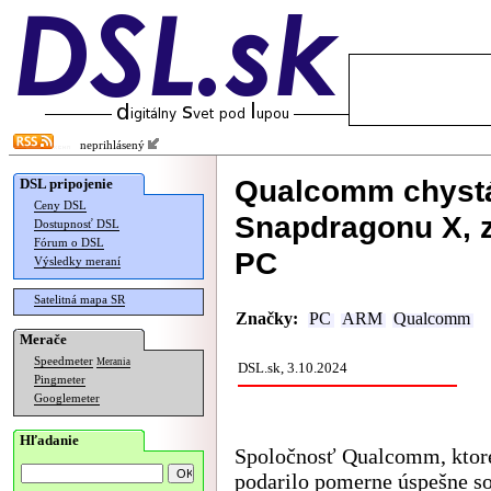
neprihlásený
Qualcomm chystá
DSL pripojenie
Ceny DSL
Snapdragonu X, z
Dostupnosť DSL
Fórum o DSL
PC
Výsledky meraní
Satelitná mapa SR
Značky:
PC
ARM
Qualcomm
Merače
Speedmeter
Merania
DSL.sk, 3.10.2024
Pingmeter
Googlemeter
Hľadanie
Spoločnosť Qualcomm, ktore
podarilo pomerne úspešne so