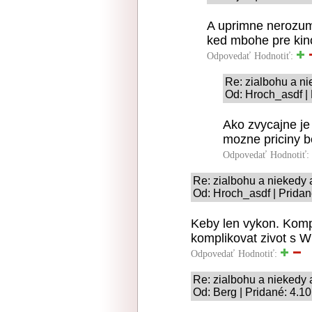
A uprimne nerozumi
ked mbohe pre kino 
Odpovedať
Hodnotiť:
Re: zialbohu a n
Od: Hroch_asdf |
Ako zvycajne je
mozne priciny be
Odpovedať
Hodnotiť:
Re: zialbohu a niekedy
Od: Hroch_asdf | Pridan
Keby len vykon. Kompa
komplikovat zivot s 
Odpovedať
Hodnotiť:
Re: zialbohu a niekedy
Od: Berg | Pridané: 4.1