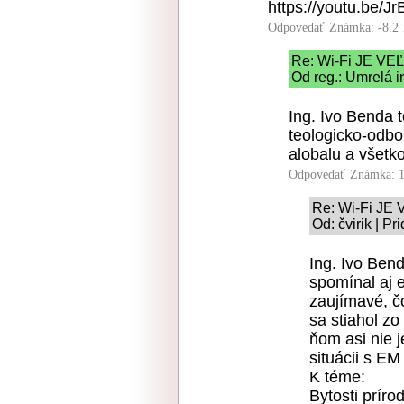
https://youtu.be/J
Odpovedať
Známka: -8.2
Re: Wi-Fi JE 
Od reg.: Umrelá i
Ing. Ivo Benda 
teologicko-odbo
alobalu a všetk
Odpovedať
Známka: 1
Re: Wi-Fi J
Od: čvirik | P
Ing. Ivo Ben
spomínal aj 
zaujímavé, č
sa stiahol zo
ňom asi nie 
situácii s E
K téme:
Bytosti príro