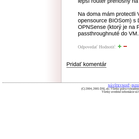
lepší router prenosný na 
Na doma mám protectli 
opensource BIOSom) s D
OPNSense (ktorý je na F
passthroughnuté do VM..
Odpovedať
Hodnotiť:
Pridať komentár
NÁVŠTEVNOSŤ
|
INZE
(C) 2004, 2005 DSL.sk | Všetky práva vyhradené
Všetky uvedené informácie sú b