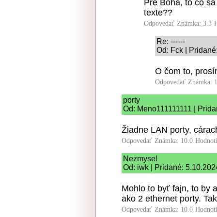
Pre Boha, to čo sa
texte??
Odpovedať
Známka: 3.3
Re: ------
Od: Fck | Pridané
O čom to, prosí
Odpovedať
Známka: 1
porty
Od: Meno111111111 | Prida
Žiadne LAN porty, cárac
Odpovedať
Známka: 10.0
Hodnot
Nezmysel
Od: iwk | Pridané: 5.10.202
Mohlo to byť fajn, to by 
ako 2 ethernet porty. Tak
Odpovedať
Známka: 10.0
Hodnot