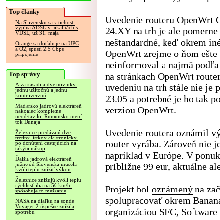
Top články
Uvedenie routeru OpenWrt 
Na Slovensku sa v tichosti
vypína ADSL v lokalitách s
24.XY na trh je ale pomerne
VDSL, už 31. mája
neštandardné, keď okrem iné
Orange sa doťahuje na UPC
a O2, spustí 2.5 Gbps
OpenWrt zrejme o ňom ešte
pripojenie
neinformoval a najmä podľa
Top správy
na stránkach OpenWrt router
Alza nasadila dve novinky,
uvedeniu na trh stále nie je
jednu užitočnú a jednu
kontroverznú
23.05 a potrebné je ho tak 
Maďarsko jadrovú elektráreň
verziou OpenWrt.
nakoniec kompletne
neodstavilo, Rumunsko mení
tok Dunaja
Uvedenie routera
oznámil
vý
Železnice predávajú dve
tretiny lístkov elektronicky,
router vyrába. Zároveň nie j
po donútení cestujúcich na
takýto nákup
napríklad v Európe. V
ponuk
Ďalšia jadrová elektráreň
približne 99 eur, aktuálne al
južne od Slovenska musela
kvôli teplu znížiť výkon
Železnice znižujú kvôli teplu
rýchlosť iba na 50 km/h,
Projekt bol
oznámený
na zač
spôsobuje to meškanie
spolupracovať okrem Banana
NASA na diaľku na sonde
Voyager 2 úspešne znížila
organizáciou SFC, Software
spotrebu