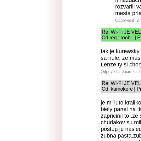
hniezdach
rozvarili 
mesta pri
Odpovedať
Zn
Re: Wi-Fi JE 
Od reg.: roob_ | 
tak je kurewsky 
sa nule, ze mas 
Lenze ty si chor
Odpovedať
Známka: 5
Re: Wi-Fi JE 
Od: kamokere | P
je mi luto kralik
biely panel na ,
zapricinil to ,z
chudakov su mil
postup je nasled
zubna pasta,zub