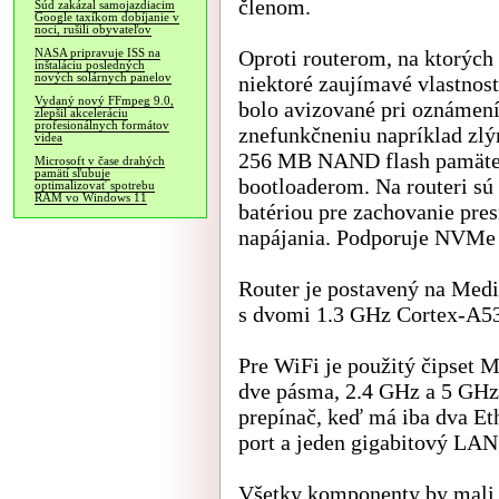
členom.
Súd zakázal samojazdiacim
Google taxíkom dobíjanie v
noci, rušili obyvateľov
Oproti routerom, na ktorých
NASA pripravuje ISS na
inštaláciu posledných
nových solárnych panelov
niektoré zaujímavé vlastnost
Vydaný nový FFmpeg 9.0,
bolo avizované pri oznámení
zlepšil akceleráciu
profesionálnych formátov
znefunkčneniu napríklad zl
videa
256 MB NAND flash pamäte 
Microsoft v čase drahých
pamätí sľubuje
bootloaderom. Na routeri sú
optimalizovať spotrebu
RAM vo Windows 11
batériou pre zachovanie pres
napájania. Podporuje NVMe
Router je postavený na Med
s dvomi 1.3 GHz Cortex-A
Pre WiFi je použitý čipset
dve pásma, 2.4 GHz a 5 GHz
prepínač, keď má iba dva Et
port a jeden gigabitový LAN
Všetky komponenty by mali 