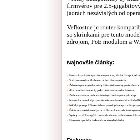
firmvérov pre 2.5-gigabitový
jadrách nezávislých od oper
Veľkostne je router kompatib
so skrinkami pre tento model
zdrojom, PoE modulom a Wi
Najnovšie články:
Rumunsko potopilo štyri člny a úspešne zvýšilo tok Dunaja k jadrov
V štvrtom reaktore Mochoviec už beží štiepna reakcia
Železnice predávajú dve tretiny lístkov elektronicky, po donútení ce
Alza nasadila dve novinky, jednu užitočnú a jednu kontroverznú
Záchrana misie na záchranu teleskopu Swift úspešne pokračuje
Microsoft v čase drahých pamätí sľubuje optimalizovať spotrebu
NASA pripravuje ISS na inštaláciu posledných nových solárnych p
Ďalšia jadrová elektráreň južne od Slovenska musela kvôli teplu zn
Vydaný nový FFmpeg 9.0, zlepšil akceleráciu profesionálnych form
Slovenská sporiteľňa bude mať cez víkend odstávku
Diskusia: