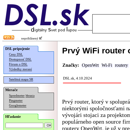
neprihlásený
Prvý WiFi router
DSL pripojenie
Ceny DSL
Dostupnosť DSL
Fórum o DSL
Značky:
OpenWrt
Wi-Fi
routery
Výsledky meraní
DSL.sk, 4.10.2024
Satelitná mapa SR
Merače
Speedmeter
Merania
Prvý router, ktorý v spoluprá
Pingmeter
Googlemeter
niektorými spoločnosťami n
vývojári stojaci za projekto
Hľadanie
populárneho open source fir
routery OpenWrt, je už v pre