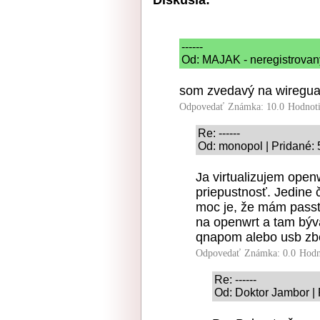
------
Od: MAJAK - neregistrovany
som zvedavý na wiregua
Odpovedať
Známka: 10.0
Hodnot
Re: ------
Od: monopol | Pridané: 
Ja virtualizujem open
priepustnosť. Jedine
moc je, že mám passt
na openwrt a tam býva
qnapom alebo usb zb
Odpovedať
Známka: 0.0
Hodn
Re: ------
Od: Doktor Jambor | 