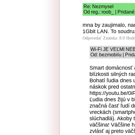
Re: Nezmysel
Od reg.: roob_ | Pridané
mna by zaujimalo, na
1Gbit LAN. To soudru
Odpovedať
Známka: 8.0
Hodn
Wi-Fi JE VEĽMI N
Od: bezmobilu | Prid
Smart domácnosť a 
blízkosti silných ra
Bohatí ľudia dnes
náskok pred ostat
https://youtu.be/0
Ľudia dnes žijú v 
značná časť ľudí d
vreckách (smartpho
slúchadlá). Akoby t
väčšina! Väčšine 
zvlásť aj preto väč