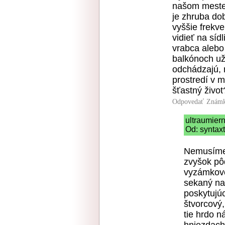
našom meste 
je zhruba do
vyššie frekve
vidieť na sí
vrabca alebo 
balkónoch už
odchádzajú, 
prostredí v m
šťastný život
Odpovedať
Známk
ultraumier
Od: syntaxt
Nemusíme 
zvyšok pôd
vyzámkovo
sekaný na
poskytujúc
štvorcový
tie hrdo 