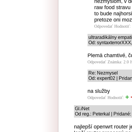
nezmyslom, v do
raw food stravu 
to bude najhorsi
pretoze oni mozu
Odpovedať
Hodnotiť:
ultraradikálny empat
Od: syntaxterrorXXX,
Plemä chamtivé, čo
Odpovedať
Známka: 2.0
Re: Nezmysel
Od: expert02 | Prida
na služby
Odpovedať
Hodnotiť:
Gl.iNet
Od reg.: Peterkal | Pridané
najlepší openwrt router 