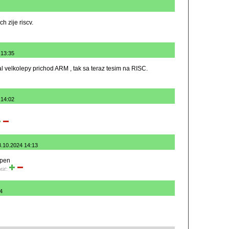
h zije riscv.
 13:35
 velkolepy prichod ARM , tak sa teraz tesim na RISC.
 14:02
3.10.2024 14:13
open
tiť:
4