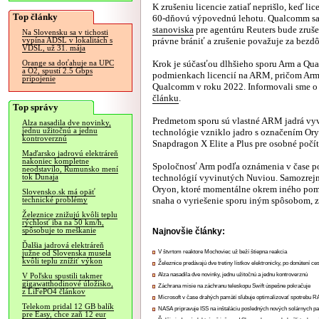
K zrušeniu licencie zatiaľ neprišlo, keď l
Top články
60-dňovú výpovednú lehotu. Qualcomm sa
stanoviska
pre agentúru Reuters bude zruš
Na Slovensku sa v tichosti
právne brániť a zrušenie považuje za bezd
vypína ADSL v lokalitách s
VDSL, už 31. mája
Krok je súčasťou dlhšieho sporu Arm a Q
Orange sa doťahuje na UPC
a O2, spustí 2.5 Gbps
podmienkach licencií na ARM, pričom Arm
pripojenie
Qualcomm v roku 2022. Informovali sme o
článku
.
Top správy
Predmetom sporu sú vlastné ARM jadrá vyv
Alza nasadila dve novinky,
jednu užitočnú a jednu
technológie vzniklo jadro s označením Or
kontroverznú
Snapdragon X Elite a Plus pre osobné počí
Maďarsko jadrovú elektráreň
nakoniec kompletne
Spoločnosť Arm podľa oznámenia v čase p
neodstavilo, Rumunsko mení
technológií vyvinutých Nuviou. Samozrejme
tok Dunaja
Oryon, ktoré momentálne okrem iného pomá
Slovensko.sk má opäť
snaha o vyriešenie sporu iným spôsobom, za
technické problémy
Železnice znižujú kvôli teplu
rýchlosť iba na 50 km/h,
spôsobuje to meškanie
Najnovšie články:
Ďalšia jadrová elektráreň
V štvrtom reaktore Mochoviec už beží štiepna reakcia
južne od Slovenska musela
kvôli teplu znížiť výkon
Železnice predávajú dve tretiny lístkov elektronicky, po donútení ce
Alza nasadila dve novinky, jednu užitočnú a jednu kontroverznú
V Poľsku spustili takmer
gigawatthodinové úložisko,
Záchrana misie na záchranu teleskopu Swift úspešne pokračuje
z LiFePO4 článkov
Microsoft v čase drahých pamätí sľubuje optimalizovať spotrebu
Telekom pridal 12 GB balík
NASA pripravuje ISS na inštaláciu posledných nových solárnych p
pre Easy, chce zaň 12 eur