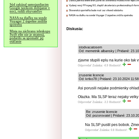
Ďalšia jadrová elektráreň južne od Slovenska musela kvôli teplu zn
Súd zakázal samojazdiacim
Vydaný nový FFmpeg 9.0, zlepšil akceleráciu profesionálnych form
Google taxíkom dobíjanie v
Slovenská sporiteľňa bude mať cez víkend odstávku
noci, rušili obyvateľov
NASA na diaľku na sonde Voyager 2 úspešne znížila spotrebu
NASA na diaľku na sonde
Voyager 2 úspešne znížila
spotrebu
Diskusia:
Misia na záchranu teleskopu
Swift ešte nie je stratená,
podarilo sa spomaliť jej
otáčanie
stodvacatosem
Od: memetnik albansky | Pridané: 23.10
zjavne stupili eplu na kurie oko tak 
Odpovedať
Známka: -0.9
Hodnotiť:
zrusenie licencie
Od: krtko78 | Pridané: 23.10.2024 11:58
Asi porusili nejake podmienky ohlad
Otazka. Ma SLSP teraz nejaky velk
Odpovedať
Známka: -3.3
Hodnotiť:
Re: zrusenie licencie
Od: pozorovatel | Pridané: 23.10.2
Na SLSP pustil pes bobok. Zme
Odpovedať
Známka: 0.8
Hodnotiť: