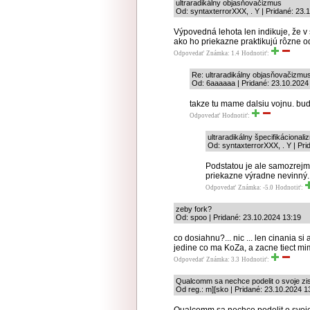
ultraradikálny objasňovačizmus
Od: syntaxterrorXXX, . Y | Pridané: 23.
Výpovedná lehota len indikuje, že v
ako ho priekazne praktikujú rôzne o
Odpovedať
Známka: 1.4
Hodnotiť:
Re: ultraradikálny objasňovačizmu
Od: 6aaaaaa | Pridané: 23.10.2024
takze tu mame dalsiu vojnu. bud
Odpovedať
Hodnotiť:
ultraradikálny špecifikácional
Od: syntaxterrorXXX, . Y | Pr
Podstatou je ale samozrejm
priekazne výradne nevinný.
Odpovedať
Známka: -5.0
Hodnotiť:
zeby fork?
Od: spoo | Pridané: 23.10.2024 13:19
co dosiahnu?... nic ... len cinania si 
jedine co ma KoZa, a zacne tiect mi
Odpovedať
Známka: 3.3
Hodnotiť:
Qualcomm sa nechce podelit o svoje zi
Od reg.: m][sko | Pridané: 23.10.2024 1