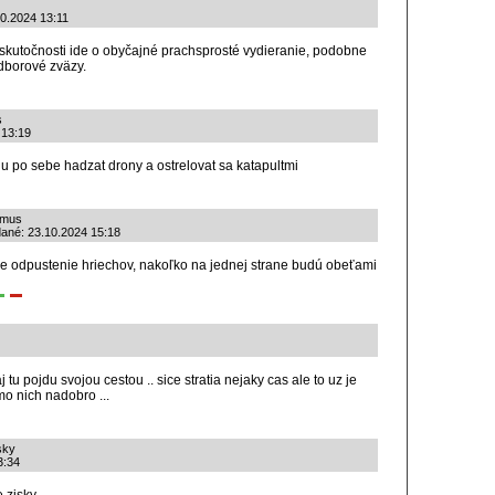
10.2024 13:11
 skutočnosti ide o obyčajné prachsprosté vydieranie, podobne
dborové zväzy.
s
 13:19
u po sebe hadzat drony a ostrelovat sa katapultmi
izmus
idané: 23.10.2024 15:18
e odpustenie hriechov, nakoľko na jednej strane budú obeťami
aj tu pojdu svojou cestou .. sice stratia nejaky cas ale to uz je
mo nich nadobro ...
sky
3:34