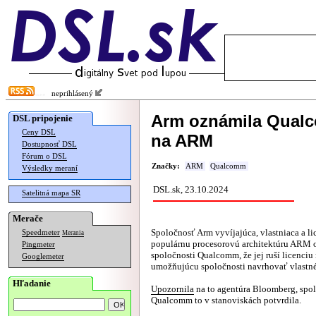
neprihlásený
Arm oznámila Qualc
DSL pripojenie
Ceny DSL
na ARM
Dostupnosť DSL
Fórum o DSL
Značky:
ARM
Qualcomm
Výsledky meraní
DSL.sk, 23.10.2024
Satelitná mapa SR
Merače
Spoločnosť Arm vyvíjajúca, vlastniaca a l
Speedmeter
Merania
populárnu procesorovú architektúru ARM 
Pingmeter
spoločnosti Qualcomm, že jej ruší licenci
Googlemeter
umožňujúcu spoločnosti navrhovať vlastn
Hľadanie
Upozornila
na to agentúra Bloomberg, spo
Qualcomm to v stanoviskách potvrdila.