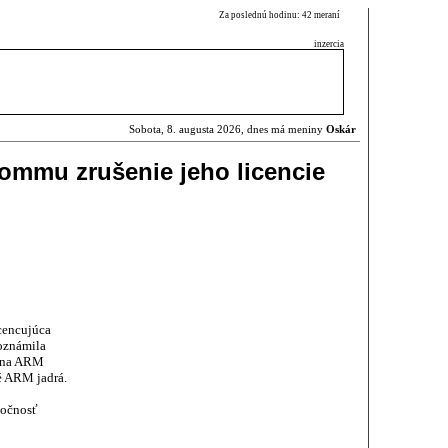
Za poslednú hodinu: 42 meraní
inzercia
Sobota, 8. augusta 2026, dnes má meniny
Oskár
ommu zrušenie jeho licencie
icencujúca
oznámila
u na ARM
é ARM jadrá.
ločnosť