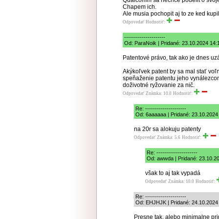
Qualcomm sa nechce podelit o svoje
Chapem ich.
Ale musia pochopit aj to ze ked kupil
Odpovedať
Hodnotiť:
---------------------
Od: ParaNoik | Pridané: 23.10.2024 14:
Patentové právo, tak ako je dnes u
Akýkoľvek patent by sa mal stať voľ
speňaženie patentu jeho vynálezco
doživotné ryžovanie za nič.
Odpovedať
Známka: 10.0
Hodnotiť:
Re: ---------------------
Od: 6aaaaaa | Pridané: 23.10.2024
na 20r sa alokuju patenty
Odpovedať
Známka: 5.6
Hodnotiť:
Re: ---------------------
Od: awwda | Pridané: 23.10.2
však to aj tak vypadá
Odpovedať
Známka: 10.0
Hodnotiť:
Re: ---------------------
Od: EHJHJK | Pridané: 24.10.2024
Presne tak, alebo minimalne prinu