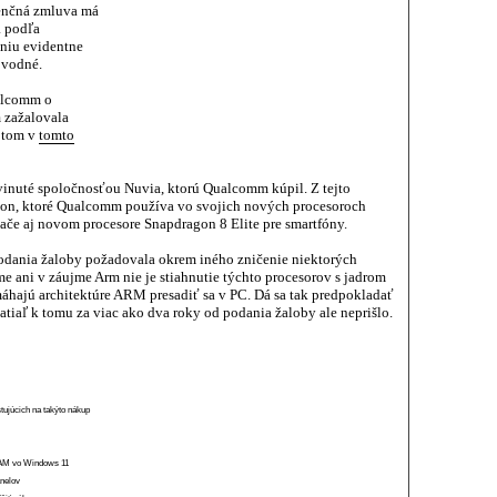
icenčná zmluva má
 podľa
eniu evidentne
ôvodné.
ualcomm o
 zažalovala
 tom v
tomto
inuté spoločnosťou Nuvia, ktorú Qualcomm kúpil. Z tejto
yon, ktoré Qualcomm používa vo svojich nových procesoroch
tače aj novom procesore Snapdragon 8 Elite pre smartfóny.
odania žaloby požadovala okrem iného zničenie niektorých
 ani v záujme Arm nie je stiahnutie týchto procesorov s jadrom
hajú architektúre ARM presadiť sa v PC. Dá sa tak predpokladať
tiaľ k tomu za viac ako dva roky od podania žaloby ale neprišlo.
stujúcich na takýto nákup
 RAM vo Windows 11
anelov