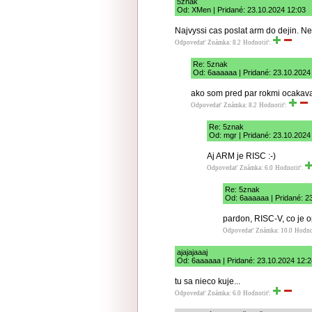
5znak
Od: XMen | Pridané: 23.10.2024 12:03
Najvyssi cas poslat arm do dejin. Nec
Odpovedať
Známka: 8.2
Hodnotiť:
Re: 5znak
Od: 6aaaaaa | Pridané: 23.10.2024
ako som pred par rokmi ocakaval
Odpovedať
Známka: 8.2
Hodnotiť:
Re: 5znak
Od: mgr | Pridané: 23.10.2024
Aj ARM je RISC :-)
Odpovedať
Známka: 6.0
Hodnotiť:
Re: 5znak
Od: 6aaaaaa | Pridané: 2
pardon, RISC-V, co je 
Odpovedať
Známka: 10.0
Hodno
ajajajaaaj
Od: 6aaaaaa | Pridané: 23.10.2024 12:2
tu sa nieco kuje...
Odpovedať
Známka: 6.0
Hodnotiť: