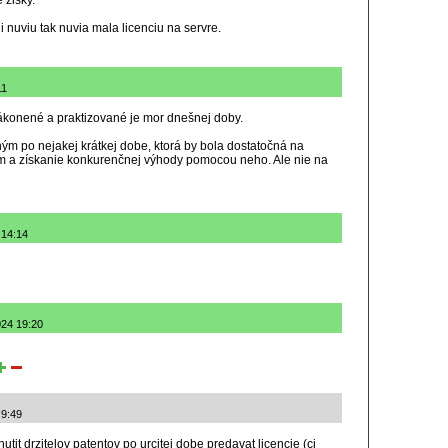
 zisky.
i nuviu tak nuvia mala licenciu na servre.
11
zákonené a praktizované je mor dnešnej doby.
ným po nejakej krátkej dobe, ktorá by bola dostatočná na
m a získanie konkurenčnej výhody pomocou neho. Ale nie na
 14:14
024 19:20
 9:49
tit drzitelov patentov po urcitej dobe predavat licencie (ci