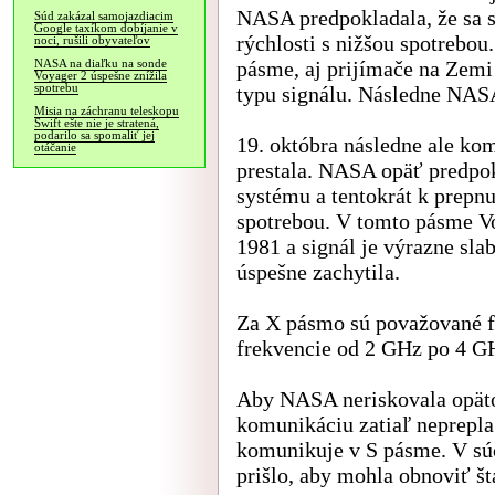
NASA predpokladala, že sa 
Súd zakázal samojazdiacim
Google taxíkom dobíjanie v
rýchlosti s nižšou spotrebou
noci, rušili obyvateľov
pásme, aj prijímače na Zemi
NASA na diaľku na sonde
Voyager 2 úspešne znížila
spotrebu
typu signálu. Následne NASA 
Misia na záchranu teleskopu
Swift ešte nie je stratená,
podarilo sa spomaliť jej
19. októbra následne ale ko
otáčanie
prestala. NASA opäť predpok
systému a tentokrát k prepn
spotrebou. V tomto pásme V
1981 a signál je výrazne sl
úspešne zachytila.
Za X pásmo sú považované f
frekvencie od 2 GHz po 4 G
Aby NASA neriskovala opät
komunikáciu zatiaľ neprepla
komunikuje v S pásme. V sú
prišlo, aby mohla obnoviť š