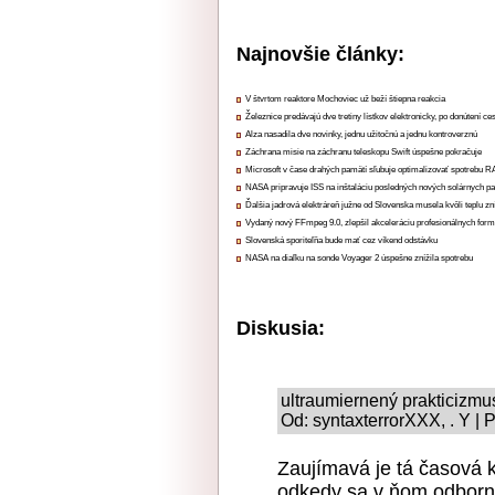
Najnovšie články:
V štvrtom reaktore Mochoviec už beží štiepna reakcia
Železnice predávajú dve tretiny lístkov elektronicky, po donútení ce
Alza nasadila dve novinky, jednu užitočnú a jednu kontroverznú
Záchrana misie na záchranu teleskopu Swift úspešne pokračuje
Microsoft v čase drahých pamätí sľubuje optimalizovať spotrebu
NASA pripravuje ISS na inštaláciu posledných nových solárnych p
Ďalšia jadrová elektráreň južne od Slovenska musela kvôli teplu zn
Vydaný nový FFmpeg 9.0, zlepšil akceleráciu profesionálnych form
Slovenská sporiteľňa bude mať cez víkend odstávku
NASA na diaľku na sonde Voyager 2 úspešne znížila spotrebu
Diskusia:
ultraumiernený prakticizmu
Od: syntaxterrorXXX, . Y | 
Zaujímavá je tá časová k
odkedy sa v ňom odborní