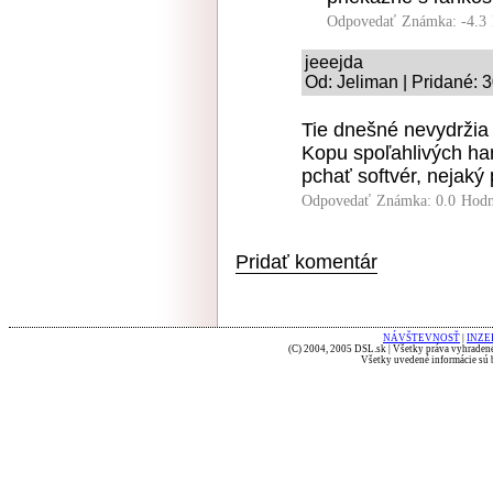
Odpovedať
Známka: -4.3
jeeejda
Od: Jeliman | Pridané: 
Tie dnešné nevydržia 
Kopu spoľahlivých ha
pchať softvér, nejaký
Odpovedať
Známka: 0.0
Hodn
Pridať komentár
NÁVŠTEVNOSŤ
|
INZE
(C) 2004, 2005 DSL.sk | Všetky práva vyhradené
Všetky uvedené informácie sú b