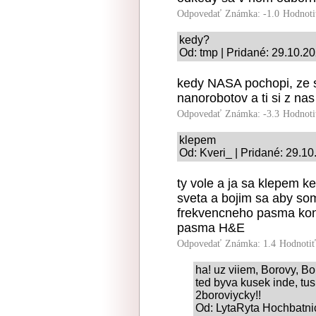
Odpovedať
Známka: -1.0
Hodnoti
kedy?
Od: tmp | Pridané: 29.10.2
kedy NASA pochopi, ze 
nanorobotov a ti si z na
Odpovedať
Známka: -3.3
Hodnoti
klepem
Od: Kveri_ | Pridané: 29.1
ty vole a ja sa klepem k
sveta a bojim sa aby so
frekvencneho pasma kon
pasma H&E
Odpovedať
Známka: 1.4
Hodnoti
ha! uz viiem, Borovy, Bor
ted byva kusek inde, tu
2boroviycky!!
Od: LytaRyta Hochbatnic