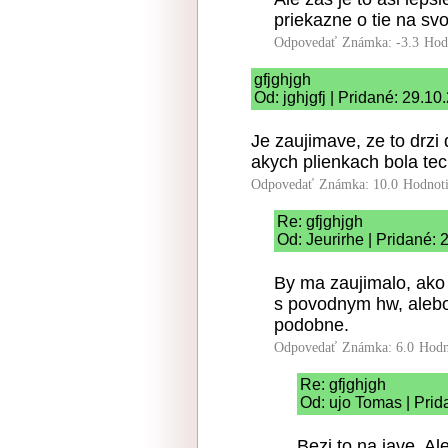
priekazne o tie na svo
Odpovedať
Známka: -3.3
Hod
gfjghjgh
Od: jghjgfj | Pridané: 29.1
Je zaujimave, ze to drzi
akych plienkach bola tec
Odpovedať
Známka: 10.0
Hodnot
Re: gfjghjgh
Od: Jeurirhe | Pridané:
By ma zaujimalo, ako
s povodnym hw, alebo t
podobne.
Odpovedať
Známka: 6.0
Hodn
Re: gfjghjgh
Od: ujo Tomas | Prid
Bezi to na jave. Al