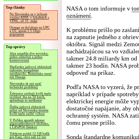
Top články
NASA o tom informuje v
to
oznámení
.
Na Slovensku sa v tichosti
vypína ADSL v lokalitách s
VDSL, už 31. mája
Orange sa doťahuje na UPC
K problému prišlo po zaslan
a O2, spustí 2.5 Gbps
pripojenie
na zapnutie jedného z ohrie
októbra. Signál medzi Zemo
Top správy
nachádzajúcou sa vo vzdiale
Alza nasadila dve novinky,
takmer 24.8 miliardy km od 
jednu užitočnú a jednu
kontroverznú
takmer 23 hodín. NASA probl
Maďarsko jadrovú elektráreň
nakoniec kompletne
odpoveď na príkaz.
neodstavilo, Rumunsko mení
tok Dunaja
Slovensko.sk má opäť
Podľa NASA to vyzerá, že pr
technické problémy
napríklad v prípade spotreby
Železnice znižujú kvôli teplu
rýchlosť iba na 50 km/h,
elektrickej energie môže vy
spôsobuje to meškanie
dostatočné napájanie, aby o
Ďalšia jadrová elektráreň
južne od Slovenska musela
kvôli teplu znížiť výkon
ochranný systém. NASA zatia
V Poľsku spustili takmer
čomu presne prišlo.
gigawatthodinové úložisko,
z LiFePO4 článkov
Telekom pridal 12 GB balík
Sonda štandardne komunikuj
pre Easy, chce zaň 12 eur