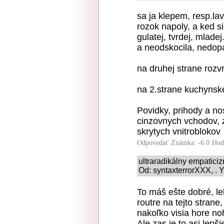
sa ja klepem, resp.la
rozok napoly, a ked s
gulatej, tvrdej, mlade
a neodskocila, nedop
na druhej strane rozv
na 2.strane kuchynske
Povidky, prihody a no
cinzovnych vchodov, 
skrytych vnitroblokov
Odpovedať
Známka: -6.0
Hod
ultraradikálny empatici
Od: syntaxterrorXXX, . 
To máš ešte dobré, leb
routre na tejto strane,
nakoľko visia hore noh
Ale zas je to asi lepš