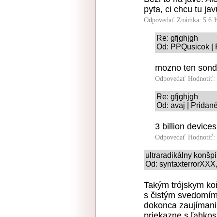
pyta, ci chcu tu ja
Odpovedať
Známka: 5.6
Re: gfjghjgh
Od: PPQusicok | 
mozno ten sonde
Odpovedať
Hodnotiť:
Re: gfjghjgh
Od: avaj | Pridan
3 billion device
Odpovedať
Hodnotiť:
ultraradikálny konšp
Od: syntaxterrorXXX,
Takým trójskym ko
s čistým svedomím 
dokonca zaujímani
priekazne s ľahkos