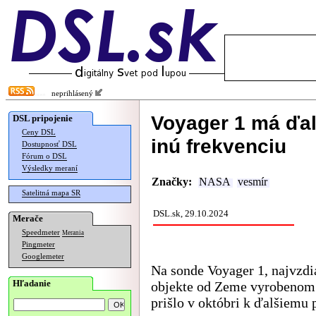
neprihlásený
Voyager 1 má ďal
DSL pripojenie
Ceny DSL
inú frekvenciu
Dostupnosť DSL
Fórum o DSL
Výsledky meraní
Značky:
NASA
vesmír
Satelitná mapa SR
DSL.sk, 29.10.2024
Merače
Speedmeter
Merania
Pingmeter
Googlemeter
Na sonde Voyager 1, najvzd
Hľadanie
objekte od Zeme vyrobenom
prišlo v októbri k ďalšiemu