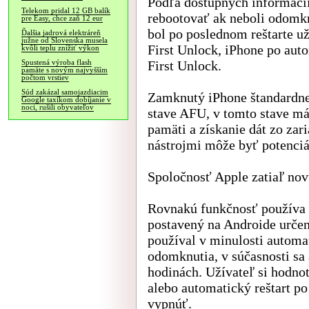
Podľa dostupných informácií
Telekom pridal 12 GB balík
rebootovať ak neboli odomk
pre Easy, chce zaň 12 eur
bol po poslednom reštarte už
Ďalšia jadrová elektráreň
južne od Slovenska musela
First Unlock, iPhone po aut
kvôli teplu znížiť výkon
First Unlock.
Spustená výroba flash
pamäte s novým najvyšším
počtom vrstiev
Súd zakázal samojazdiacim
Zamknutý iPhone štandardne 
Google taxíkom dobíjanie v
noci, rušili obyvateľov
stave AFU, v tomto stave má
pamäti a získanie dát zo zar
nástrojmi môže byť potenciá
Spoločnosť Apple zatiaľ nov
Rovnakú funkčnosť používa
postavený na Androide urče
používal v minulosti automat
odomknutia, v súčasnosti sa 
hodinách. Užívateľ si hodno
alebo automatický reštart p
vypnúť.