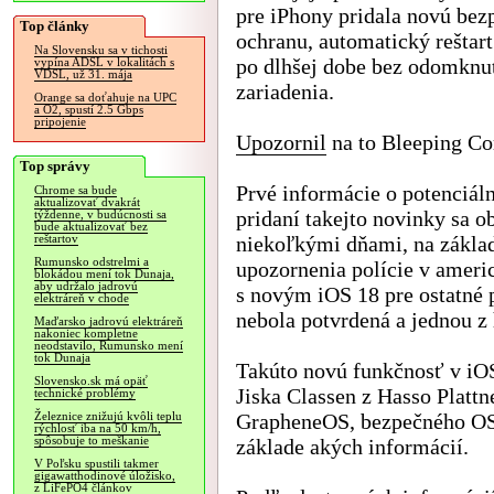
pre iPhony pridala novú bez
Top články
ochranu, automatický reštart
Na Slovensku sa v tichosti
po dlhšej dobe bez odomknu
vypína ADSL v lokalitách s
VDSL, už 31. mája
zariadenia.
Orange sa doťahuje na UPC
a O2, spustí 2.5 Gbps
pripojenie
Upozornil
na to Bleeping Co
Top správy
Prvé informácie o potenciá
Chrome sa bude
aktualizovať dvakrát
pridaní takejto novinky sa ob
týždenne, v budúcnosti sa
bude aktualizovať bez
niekoľkými dňami, na zákla
reštartov
Rumunsko odstrelmi a
upozornenia polície v ameri
blokádou mení tok Dunaja,
aby udržalo jadrovú
s novým iOS 18 pre ostatné p
elektráreň v chode
nebola potvrdená a jednou z
Maďarsko jadrovú elektráreň
nakoniec kompletne
neodstavilo, Rumunsko mení
tok Dunaja
Takúto novú funkčnosť v iOS
Slovensko.sk má opäť
Jiska Classen z Hasso Plattne
technické problémy
GrapheneOS, bezpečného OS p
Železnice znižujú kvôli teplu
rýchlosť iba na 50 km/h,
spôsobuje to meškanie
základe akých informácií.
V Poľsku spustili takmer
gigawatthodinové úložisko,
z LiFePO4 článkov