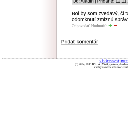
Od: Aladin | Pridané: 12.11
Bol by som zvedavý, či t
odomknutí zmiznú správy 
Odpovedať
Hodnotiť:
Pridať komentár
NÁVŠTEVNOSŤ
|
INZE
(C) 2004, 2005 DSL.sk | Všetky práva vyhradené
Všetky uvedené informácie sú b