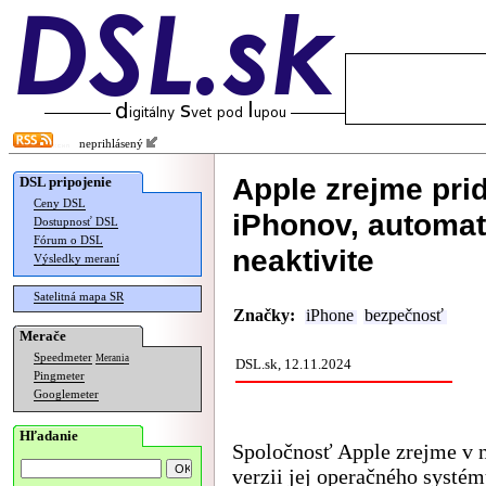
neprihlásený
Apple zrejme pri
DSL pripojenie
Ceny DSL
iPhonov, automati
Dostupnosť DSL
Fórum o DSL
neaktivite
Výsledky meraní
Satelitná mapa SR
Značky:
iPhone
bezpečnosť
Merače
Speedmeter
Merania
DSL.sk, 12.11.2024
Pingmeter
Googlemeter
Hľadanie
Spoločnosť Apple zrejme v 
verzii jej operačného systé