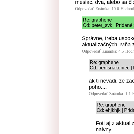
mesiac, dva, alebo sa č
Odpovedať
Známka: 10.0
Hodnot
Re: graphene
Od: peter_svk | Pridané
Správne, treba uspoko
aktualizačných. Mňa z
Odpovedať
Známka: 4.5
Hodn
Re: graphene
Od: penisnakoniec | 
ak ti nevadi, ze za
poho....
Odpovedať
Známka: 1.1
Re: graphene
Od: ehjkhjk | Pri
Foti aj z aktuali
naivny...