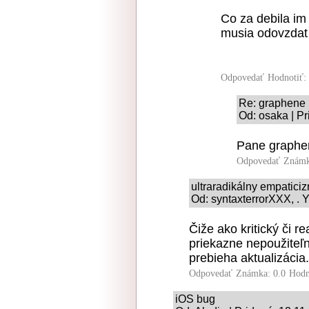
Co za debila im 
musia odovzdat p
Odpovedať
Hodnotiť:
Re: graphene
Od: osaka | P
Pane graphen
Odpovedať
Známk
ultraradikálny empatici
Od: syntaxterrorXXX, . Y
Čiže ako kritický či r
priekazne nepoužiteľ
prebieha aktualizácia.
Odpovedať
Známka: 0.0
Hodn
iOS bug