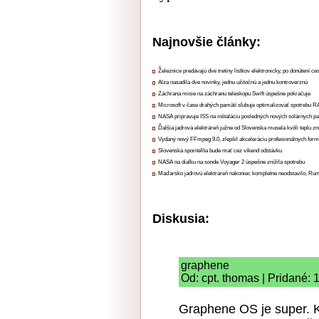
Najnovšie články:
Železnice predávajú dve tretiny lístkov elektronicky, po donútení ce
Alza nasadila dve novinky, jednu užitočnú a jednu kontroverznú
Záchrana misie na záchranu teleskopu Swift úspešne pokračuje
Microsoft v čase drahých pamätí sľubuje optimalizovať spotrebu
NASA pripravuje ISS na inštaláciu posledných nových solárnych p
Ďalšia jadrová elektráreň južne od Slovenska musela kvôli teplu zn
Vydaný nový FFmpeg 9.0, zlepšil akceleráciu profesionálnych form
Slovenská sporiteľňa bude mať cez víkend odstávku
NASA na diaľku na sonde Voyager 2 úspešne znížila spotrebu
Maďarsko jadrovú elektráreň nakoniec kompletne neodstavilo, Ru
Diskusia:
graphene
Od: cpt. thomas | Pridané:
Graphene OS je super. K