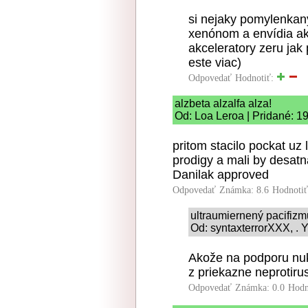
si nejaky pomylenkany
xenónom a envídia akc
akceleratory zeru jak
este viac)
Odpovedať
Hodnotiť:
alzbeta alzalfa alza!
Od: Loa Leroa | Pridané: 1
pritom stacilo pockat uz
prodigy a mali by desatn
Danilak approved
Odpovedať
Známka: 8.6
Hodnoti
ultraumiernený pacifiz
Od: syntaxterrorXXX, . 
Akože na podporu nuk
z priekazne neprotiru
Odpovedať
Známka: 0.0
Hodn