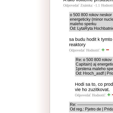
Odpovedať
Známka: -1.1
Hodnoti
o 500 800 rokov neskor s
energeticky (minor nucl
maleho sperku
Od: LytaRyta Hochbatnic
sa budu hodit k tymt
reaktory
Odpovedať
Hodnotiť:
Re: o 500 800 rokov 
Capitain) aj energet
1prstena maleho spe
Od: Hroch_asdf | Pri
Hodi sa to, co pro
vie ho zuzitkovat.
Odpovedať
Hodnotiť:
Re: ----------------------------
Od reg.: Pjetro de | Pri