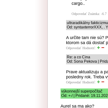
cargo..
Odpovedať
Známka: -6.7
ultraradikálny fakticizm
Od: syntaxterrorXXX, . 
A určite tam nie sú? P
ktorom sa dá dostať p
Odpovedať
Hodnotiť:
Re: a co Cina
Od: Sona Pekova | Prid
Prave aktualizuju a p
posledny rok. Treba v
Odpovedať
Hodnotiť:
výkonnejší superpočítač
Od: +-/ | Pridané: 19.11.20
Aurel sa ma ako?