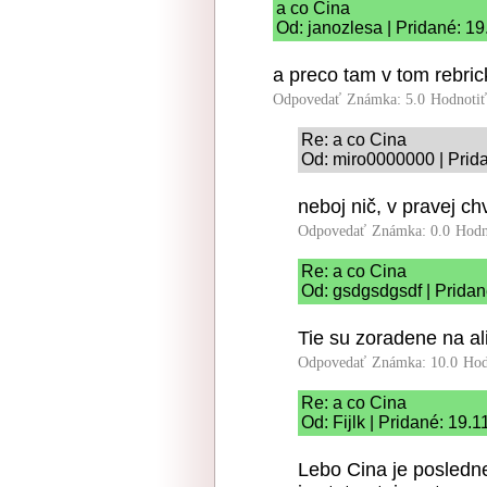
a co Cina
Od: janozlesa | Pridané: 1
a preco tam v tom rebric
Odpovedať
Známka: 5.0
Hodnoti
Re: a co Cina
Od: miro0000000 | Prid
neboj nič, v pravej ch
Odpovedať
Známka: 0.0
Hodn
Re: a co Cina
Od: gsdgsdgsdf | Pridan
Tie su zoradene na a
Odpovedať
Známka: 10.0
Hod
Re: a co Cina
Od: Fijlk | Pridané: 19.
Lebo Cina je posledn