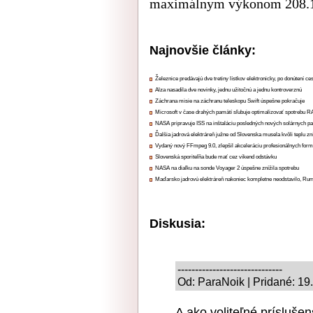
maximálnym výkonom 208.1 p
Najnovšie články:
Železnice predávajú dve tretiny lístkov elektronicky, po donútení ce
Alza nasadila dve novinky, jednu užitočnú a jednu kontroverznú
Záchrana misie na záchranu teleskopu Swift úspešne pokračuje
Microsoft v čase drahých pamätí sľubuje optimalizovať spotrebu
NASA pripravuje ISS na inštaláciu posledných nových solárnych p
Ďalšia jadrová elektráreň južne od Slovenska musela kvôli teplu zn
Vydaný nový FFmpeg 9.0, zlepšil akceleráciu profesionálnych form
Slovenská sporiteľňa bude mať cez víkend odstávku
NASA na diaľku na sonde Voyager 2 úspešne znížila spotrebu
Maďarsko jadrovú elektráreň nakoniec kompletne neodstavilo, Ru
Diskusia:
------------------------------
Od: ParaNoik | Pridané: 19
A ako voliteľné prísluše