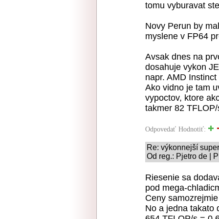
tomu vyburavat ste
Novy Perun by ma
myslene v FP64 pre
Avsak dnes na prv
dosahuje vykon
napr. AMD Instinct 
Ako vidno je tam u
vypoctov, ktore ak
takmer 82 TFLOP/s
Odpovedať
Hodnotiť:
Re: výkonnejší supe
Od reg.: Pjetro de | 
Riesenie sa dodava
pod mega-chladicmi
Ceny samozrejmie n
No a jedna takato
654 TFLOP/s = 0,