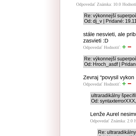
Odpovedať
Známka: 10.0
Hodnot
Re: výkonnejší superpoč
Od: dj_v | Pridané: 19.
stále nesvieti, ale p
zasvieti :D
Odpovedať
Hodnotiť:
Re: výkonnejší superpoč
Od: Hroch_asdf | Pridan
Zevraj "povysil vykon
Odpovedať
Hodnotiť:
ultraradikálny špeci
Od: syntaxterrorXXX,
Lenže Aurel nesimu
Odpovedať
Známka: 2.0
Re: ultraradikáln