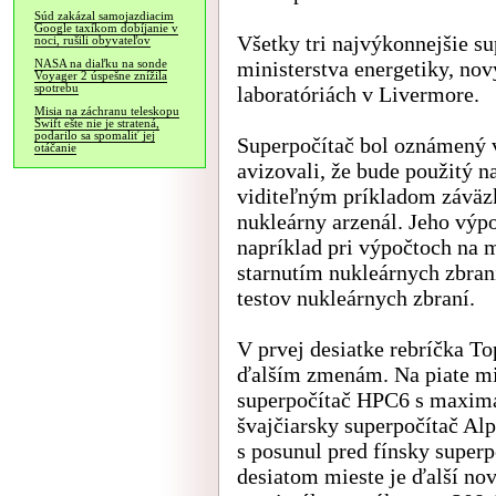
Súd zakázal samojazdiacim
Google taxíkom dobíjanie v
Všetky tri najvýkonnejšie s
noci, rušili obyvateľov
ministerstva energetiky, no
NASA na diaľku na sonde
Voyager 2 úspešne znížila
spotrebu
laboratóriách v Livermore.
Misia na záchranu teleskopu
Swift ešte nie je stratená,
podarilo sa spomaliť jej
Superpočítač bol oznámený 
otáčanie
avizovali, že bude použitý n
viditeľným príkladom záväz
nukleárny arzenál. Jeho výp
napríklad pri výpočtoch na m
starnutím nukleárnych zbran
testov nukleárnych zbraní.
V prvej desiatke rebríčka To
ďalším zmenám. Na piate mie
superpočítač HPC6 s maximá
švajčiarsky superpočítač Alp
s posunul pred fínsky super
desiatom mieste je ďalší no