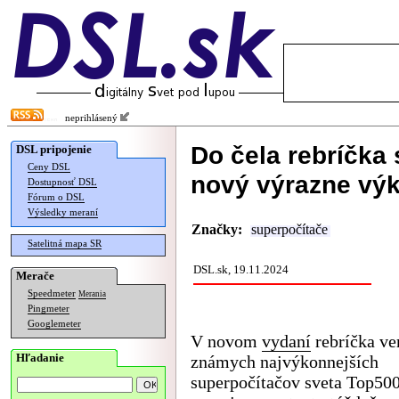
neprihlásený
Do čela rebríčka
DSL pripojenie
Ceny DSL
nový výrazne výk
Dostupnosť DSL
Fórum o DSL
Výsledky meraní
Značky:
superpočítače
Satelitná mapa SR
DSL.sk, 19.11.2024
Merače
Speedmeter
Merania
Pingmeter
Googlemeter
V novom
vydaní
rebríčka ve
Hľadanie
známych najvýkonnejších
superpočítačov sveta Top50