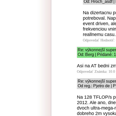
Od: Hroch_asdf |
Na dizertacnu p
potreboval. Nap
event driven, al
frekvenciou vn
reallnemu casu.
Odpovedať
Hodnotiť:
Re: výkonnejší supe
Od: Berg | Pridané: 
Asi na AT bedni zm
Odpovedať
Známka: 10.0
Re: výkonnejší supe
Od reg.: Pjetro de | 
Na 128 TFLOP/s po
2012. Ale ano, dnes
dvoch ultra-mega-
dobreho 2m vysoka,