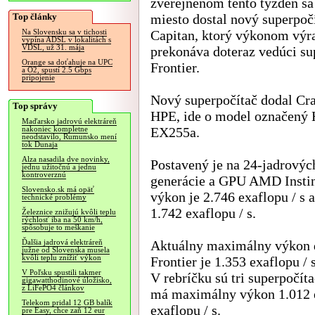
zverejnenom tento týždeň sa
Top články
miesto dostal nový superpoč
Capitan, ktorý výkonom výr
Na Slovensku sa v tichosti
vypína ADSL v lokalitách s
VDSL, už 31. mája
prekonáva doteraz vedúci su
Orange sa doťahuje na UPC
Frontier.
a O2, spustí 2.5 Gbps
pripojenie
Nový superpočítač dodal Cra
Top správy
HPE, ide o model označený
Maďarsko jadrovú elektráreň
EX255a.
nakoniec kompletne
neodstavilo, Rumunsko mení
tok Dunaja
Alza nasadila dve novinky,
Postavený je na 24-jadrový
jednu užitočnú a jednu
kontroverznú
generácie a GPU AMD Instin
Slovensko.sk má opäť
výkon je 2.746 exaflopu / 
technické problémy
1.742 exaflopu / s.
Železnice znižujú kvôli teplu
rýchlosť iba na 50 km/h,
spôsobuje to meškanie
Aktuálny maximálny výkon d
Ďalšia jadrová elektráreň
južne od Slovenska musela
kvôli teplu znížiť výkon
Frontier je 1.353 exaflopu / 
V Poľsku spustili takmer
V rebríčku sú tri superpočí
gigawatthodinové úložisko,
z LiFePO4 článkov
má maximálny výkon 1.012 e
Telekom pridal 12 GB balík
exaflopu / s.
pre Easy, chce zaň 12 eur