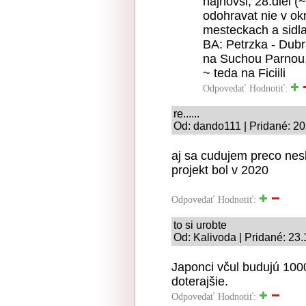
najnovsi, 28.diel 
odohravat nie v okr
mesteckach a sidla
BA: Petrzka - Dubr
na Suchou Parnou
~ teda na Ficiili
Odpovedať
Hodnotiť:
re......
Od: dando111 | Pridané: 20
aj sa cudujem preco nes
projekt bol v 2020
Odpovedať
Hodnotiť:
to si urobte
Od: Kalivoda | Pridané: 23
Japonci včul budujú 1000
doterajšie.
Odpovedať
Hodnotiť: