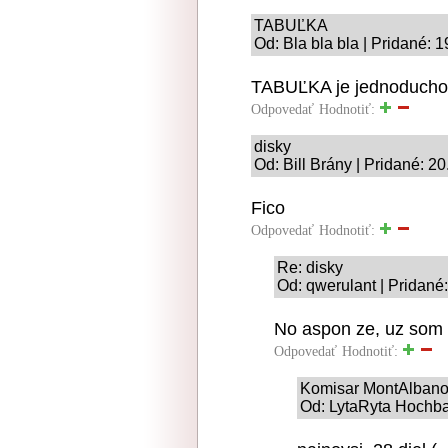
TABUĽKA
Od: Bla bla bla | Pridané: 
TABUĽKA je jednoduch
Odpovedať
Hodnotiť:
disky
Od: Bill Brány | Pridané: 2
Fico
Odpovedať
Hodnotiť:
Re: disky
Od: qwerulant | Pridané
No aspon ze, uz som s
Odpovedať
Hodnotiť:
Komisar MontAlbano -
Od: LytaRyta Hochbat