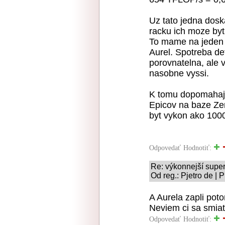
Uz tato jedna dosk
racku ich moze byt
To mame na jeden r
Aurel. Spotreba de
porovnatelna, al
nasobne vyssi.
K tomu dopomahaj
Epicov na baze Ze
byt vykon ako 1000x
Odpovedať
Hodnotiť:
Re: výkonnejší supe
Od reg.: Pjetro de | 
A Aurela zapli pot
Neviem ci sa smiat
Odpovedať
Hodnotiť: