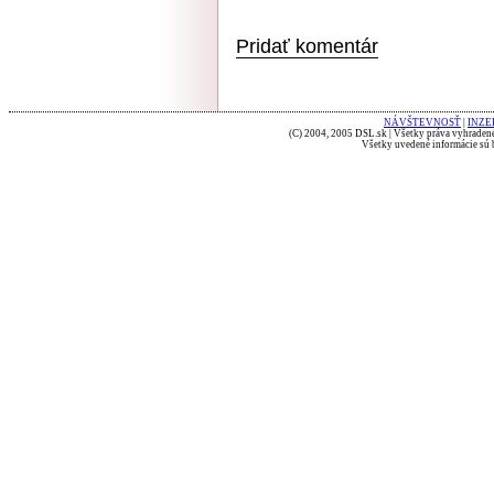
Pridať komentár
NÁVŠTEVNOSŤ
|
INZE
(C) 2004, 2005 DSL.sk | Všetky práva vyhradené
Všetky uvedené informácie sú b