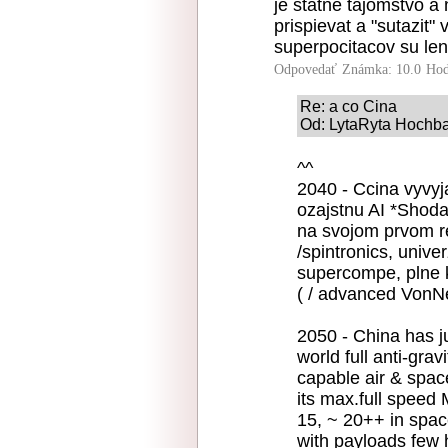
je statne tajomstvo a
prispievat a "sutazi
superpocitacov su le
Odpovedať
Známka: 10.0
Hod
Re: a co Cina
Od: LytaRyta Hochbat
^^
2040 - Ccina vyvyj
ozajstnu AI *Shoda
na svojom prvom rea
/spintronics, unive
supercompe, plne k
( / advanced VonN
2050 - China has jus
world full anti-gra
capable air & space 
its max.full speed 
15, ~ 20++ in spac
with payloads few 