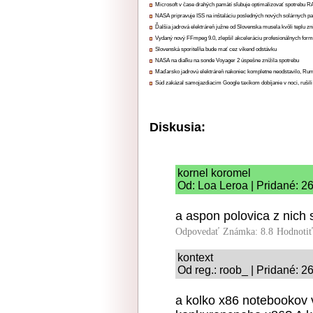
Microsoft v čase drahých pamätí sľubuje optimalizovať spotrebu
NASA pripravuje ISS na inštaláciu posledných nových solárnych p
Ďalšia jadrová elektráreň južne od Slovenska musela kvôli teplu zn
Vydaný nový FFmpeg 9.0, zlepšil akceleráciu profesionálnych form
Slovenská sporiteľňa bude mať cez víkend odstávku
NASA na diaľku na sonde Voyager 2 úspešne znížila spotrebu
Maďarsko jadrovú elektráreň nakoniec kompletne neodstavilo, Ru
Súd zakázal samojazdiacim Google taxíkom dobíjanie v noci, rušili
Diskusia:
kornel koromel
Od: Loa Leroa | Pridané: 2
a aspon polovica z nich s
Odpovedať
Známka: 8.8
Hodnoti
kontext
Od reg.: roob_ | Pridané: 2
a kolko x86 notebookov