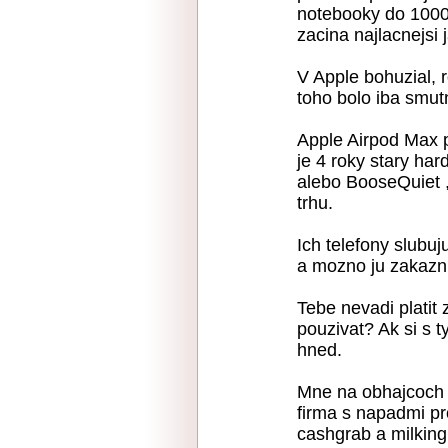
notebooky do 1000
zacina najlacnejsi 
V Apple bohuzial, 
toho bolo iba smu
Apple Airpod Max p
je 4 roky stary h
alebo BooseQuiet ,
trhu.
Ich telefony slubuj
a mozno ju zakazni
Tebe nevadi platit
pouzivat? Ak si s 
hned.
Mne na obhajcoch j
firma s napadmi pro
cashgrab a milking 