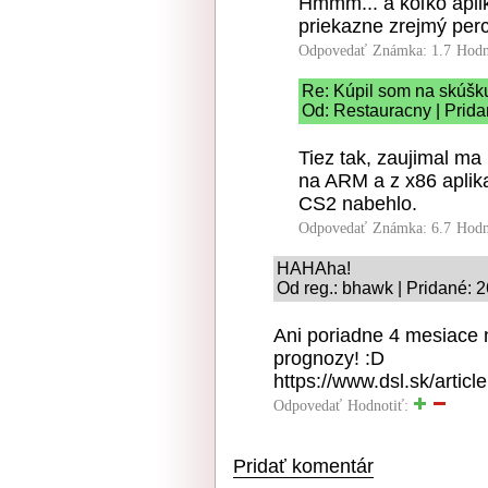
Hmmm... a koľko aplik
priekazne zrejmý perc
Odpovedať
Známka: 1.7
Hodn
Re: Kúpil som na skúšku 
Od: Restauracny | Prida
Tiez tak, zaujimal ma
na ARM a z x86 aplika
CS2 nabehlo.
Odpovedať
Známka: 6.7
Hodn
HAHAha!
Od reg.: bhawk | Pridané: 
Ani poriadne 4 mesiace n
prognozy! :D
https://www.dsl.sk/artic
Odpovedať
Hodnotiť:
Pridať komentár