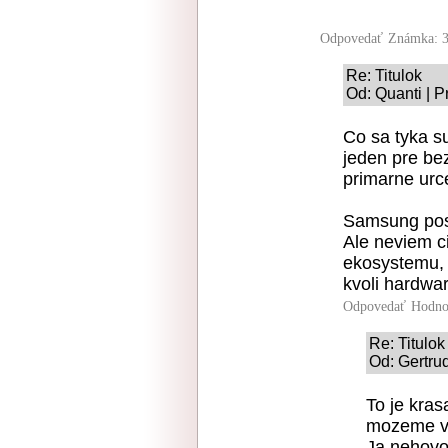
Odpovedať
Známka: 3
Re: Titulok
Od: Quanti | P
Co sa tyka s
jeden pre be
primarne urce
Samsung posk
Ale neviem ci
ekosystemu, 
kvoli hardwar
Odpovedať
Hodno
Re: Titulok
Od: Gertru
To je kras
mozeme vy
Ja nehovor