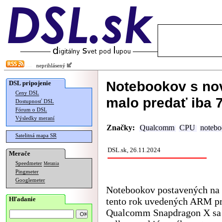
neprihlásený
Notebookov s n
DSL pripojenie
Ceny DSL
malo predať iba 7
Dostupnosť DSL
Fórum o DSL
Výsledky meraní
Značky:
Qualcomm
CPU
noteb
Satelitná mapa SR
DSL.sk, 26.11.2024
Merače
Speedmeter
Merania
Pingmeter
Googlemeter
Notebookov postavených na
Hľadanie
tento rok uvedených ARM p
Qualcomm Snapdragon X sa 