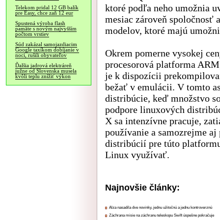
ktoré podľa neho umožnia uv
Telekom pridal 12 GB balík
pre Easy, chce zaň 12 eur
mesiac zároveň spoločnosť a
Spustená výroba flash
modelov, ktoré majú umožniť
pamäte s novým najvyšším
počtom vrstiev
Súd zakázal samojazdiacim
Google taxíkom dobíjanie v
Okrem pomerne vysokej ceny
noci, rušili obyvateľov
procesorová platforma ARM,
Ďalšia jadrová elektráreň
južne od Slovenska musela
je k dispozícii prekompilov
kvôli teplu znížiť výkon
bežať v emulácii. V tomto a
distribúcie, keď množstvo s
podpore linuxových distribú
X sa intenzívne pracuje, zati
používanie a samozrejme aj 
distribúcií pre túto platfor
Linux využívať.
Najnovšie články:
Alza nasadila dve novinky, jednu užitočnú a jednu kontroverznú
Záchrana misie na záchranu teleskopu Swift úspešne pokračuje