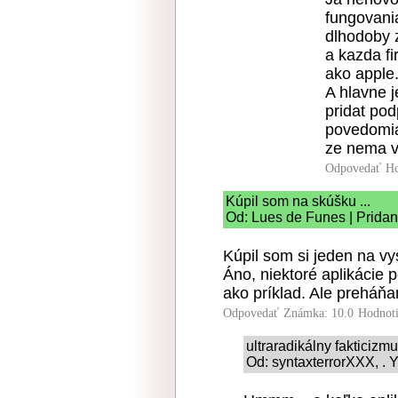
fungovania
dlhodoby 
a kazda f
ako apple
A hlavne 
pridat po
povedomia
ze nema vy
Odpovedať
Ho
Kúpil som na skúšku ...
Od: Lues de Funes | Pridan
Kúpil som si jeden na vy
Áno, niektoré aplikácie
ako príklad. Ale preháňa
Odpovedať
Známka: 10.0
Hodnot
ultraradikálny fakticizm
Od: syntaxterrorXXX, . 