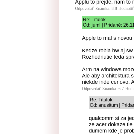
Applu to prejde, nam to m
Odpovedať
Známka: 8.8
Hodnoti
Re: Titulok
Od: juml | Pridané: 26.
Apple to mal s novou 
Kedze robia hw aj sw 
Rozhodnutie teda sprav
Arm na windows moze 
Ale aby architektura 
niekde inde cenovo. A
Odpovedať
Známka: 6.7
Hodn
Re: Titulok
Od: anusitum | Prida
qualcomm si za jed
ze acer dokaze tie 
dumem kde je prob