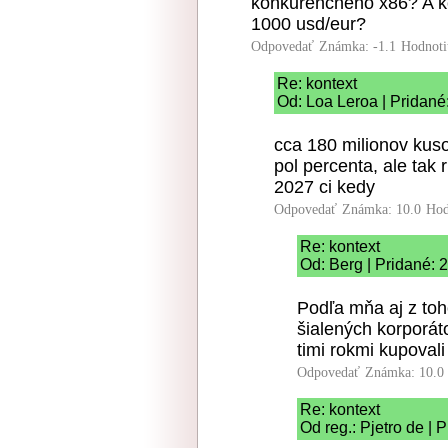
konkurencneho x86? A k
1000 usd/eur?
Odpovedať
Známka: -1.1
Hodnoti
Re: kontext
Od: Loa Leroa | Pridané
cca 180 milionov kusov
pol percenta, ale tak
2027 ci kedy
Odpovedať
Známka: 10.0
Hod
Re: kontext
Od: Berg | Pridané: 
Podľa mňa aj z toh
šialených korporáto
timi rokmi kupovali
Odpovedať
Známka: 10.0
Re: kontext
Od reg.: Pjetro de | 