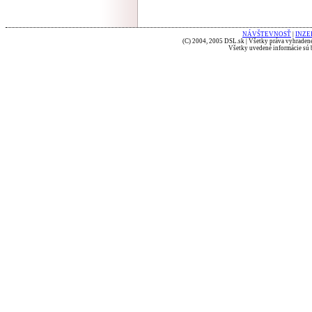
NÁVŠTEVNOSŤ
|
INZE
(C) 2004, 2005 DSL.sk | Všetky práva vyhradené
Všetky uvedené informácie sú b