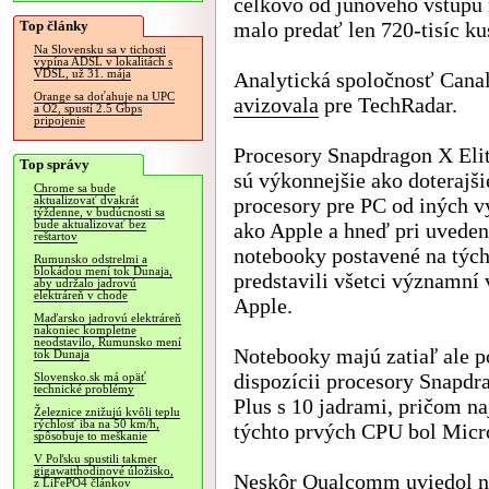
celkovo od júnového vstupu 
Top články
malo predať len 720-tisíc ku
Na Slovensku sa v tichosti
vypína ADSL v lokalitách s
VDSL, už 31. mája
Analytická spoločnosť Canal
Orange sa doťahuje na UPC
avizovala
pre TechRadar.
a O2, spustí 2.5 Gbps
pripojenie
Procesory Snapdragon X Elit
Top správy
sú výkonnejšie ako doteraj
Chrome sa bude
procesory pre PC od iných 
aktualizovať dvakrát
týždenne, v budúcnosti sa
bude aktualizovať bez
ako Apple a hneď pri uveden
reštartov
notebooky postavené na tých
Rumunsko odstrelmi a
blokádou mení tok Dunaja,
predstavili všetci významn
aby udržalo jadrovú
elektráreň v chode
Apple.
Maďarsko jadrovú elektráreň
nakoniec kompletne
neodstavilo, Rumunsko mení
Notebooky majú zatiaľ ale p
tok Dunaja
dispozícii procesory Snapdr
Slovensko.sk má opäť
technické problémy
Plus s 10 jadrami, pričom 
Železnice znižujú kvôli teplu
rýchlosť iba na 50 km/h,
týchto prvých CPU bol Micro
spôsobuje to meškanie
V Poľsku spustili takmer
gigawatthodinové úložisko,
Neskôr Qualcomm uviedol ni
z LiFePO4 článkov