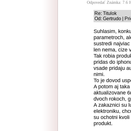
Odpovedať
Známka: 7.6
Re: Titulok
Od: Gertrudo | Pr
Suhlasim, konku
parametroch, al
sustredi najviac
len nema, cize 
Tak robia produk
pridas do iphon
vsade pridaju au
nimi.
To je dovod usp
A potom aj taka
aktualizovane 6
dvoch rokoch, go
A zakaznici su 
elektroniku, chc
su ochotni kvol
produkt.