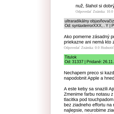
nuž, šlahol si dob
Odpovedať
Známka: 10.0
ultraradikálny objasňovač
Od: syntaxterrorXXX, . Y | 
Ako pomerne zásadný pro
priekazne ani nemá kto z
Odpovedať
Známka: 0.0
Hodnoti
Titulok
Od: 31337 | Pridané: 26.11
Nechapem preco si kazda 
napodobnit Apple a hned 
A este keby sa snazili Ap
Zmenime farbu notasu z 
tlacitka pod touchpado
bez ziadneho effortu na
najlepsie, neurobime zi