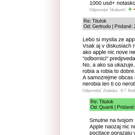
1000 usd+ notasko
Odpovedať
Hodnotiť:
Re: Titulok
Od: Gertrudo | Pridané:
Lebo si myslia ze app
Vsak aj v diskusiach
ako apple nic nove nep
"odbornici" predpvedal
No, a ako sa ukazuje, 
robia a robia to dobr
A samozrejme obcas aj
nerobia len ti co nero
Odpovedať
Známka: -0.7
Hod
Re: Titulok
Od: Quanti | Pridané
Smutne na tvojom po
Apple naozaj nic n
pocitace porazaju