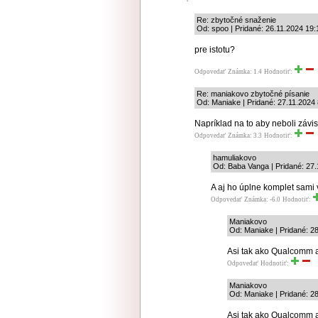
Re: zbytočné snaženie
Od: spoo | Pridané: 26.11.2024 19:
pre istotu?
Odpovedať
Známka: 1.4
Hodnotiť:
Re: maniakovo zbytočné písanie
Od: Maniake | Pridané: 27.11.2024 
Napríklad na to aby neboli záv
Odpovedať
Známka: 3.3
Hodnotiť:
hamuliakovo
Od: Baba Vanga | Pridané: 27.
A aj ho úplne komplet sami 
Odpovedať
Známka: -6.0
Hodnotiť:
Maniakovo
Od: Maniake | Pridané: 2
Asi tak ako Qualcomm 
Odpovedať
Hodnotiť:
Maniakovo
Od: Maniake | Pridané: 2
Asi tak ako Qualcomm 