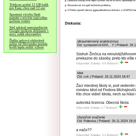
Železnice znižujú kvôli teplu rýchlosť iba na 50 km/h, spôsobuje t
Telekom pridal 12 GB balík
Slovensko.sk má opäť technické problémy
pre Easy, chce zaň 12 eur
V Poľsku spustili takmer gigawatthodinové úložisko, z LiFePO4 čl
Spustená výroba flash
pamäte s novým najvyšším
počtom vrstiev
Diskusia:
Súd zakázal samojazdiacim
Google taxíkom dobíjanie v
noci, rušili obyvateľov
Ďalšia jadrová elektráreň
ultraumiernený prakticizmus
južne od Slovenska musela
Od: syntaxterrorXXX, . Y | Pridané: 26.
kvôli teplu znížiť výkon
Súdruh Žinčica na minulotýždňovom 
priekazne do zásoby, preto kto ešte 
Odpovedať
Známka: -6.0
Hodnotiť:
Idiot
Od: cvk | Pridané: 26.11.2024 18:47
Žaci miestnej školy si, pod vedením
románu Idiot od Fiodora Michajlovi
Kto chce vidieť Idiota, nech sa hlási
autorská licencia: Obecná škola
Odpovedať
Známka: 2.7
Hodnotiť:
zbytočné snaženie
Od: Polievka | Pridané: 26.11.2024 19:1
a načo??
Odpovedať
Známka: -5.4
Hodnotiť: