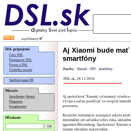
neprihlásený
Aj Xiaomi bude mať 
DSL pripojenie
Ceny DSL
smartfóny
Dostupnosť DSL
Fórum o DSL
Značky:
Xiaomi
CPU
smartfóny
Výsledky meraní
DSL.sk, 26.11.2024
Satelitná mapa SR
Merače
Aj spoločnosť Xiaomi, významný výrobca s
Speedmeter
Merania
vyvíja a začne používať vo svojich smartf
Pingmeter
procesory.
Googlemeter
Rozličné informácie avizujúce takýto krok
Hľadanie
minimálne od začiatku tohto roka, aktuáln
agentúra Bloomberg. Spoločnosť Xiaomi in
zrejme oficiálne nepotvrdila.