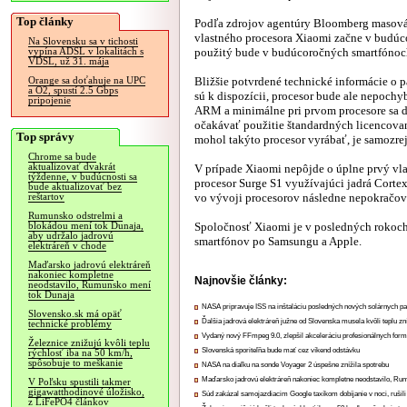
Top články
Podľa zdrojov agentúry Bloomberg masov
vlastného procesora Xiaomi začne v budúc
Na Slovensku sa v tichosti
použitý bude v budúcoročných smartfónoc
vypína ADSL v lokalitách s
VDSL, už 31. mája
Bližšie potvrdené technické informácie o 
Orange sa doťahuje na UPC
a O2, spustí 2.5 Gbps
sú k dispozícii, procesor bude ale nepochy
pripojenie
ARM a minimálne pri prvom procesore sa d
očakávať použitie štandardných licencova
Top správy
mohol takýto procesor vyrábať, je samoz
Chrome sa bude
aktualizovať dvakrát
V prípade Xiaomi nepôjde o úplne prvý vla
týždenne, v budúcnosti sa
procesor Surge S1 využívajúci jadrá Corte
bude aktualizovať bez
vo vývoji procesorov následne nepokračov
reštartov
Rumunsko odstrelmi a
Spoločnosť Xiaomi je v posledných rokoch
blokádou mení tok Dunaja,
aby udržalo jadrovú
smartfónov po Samsungu a Apple.
elektráreň v chode
Maďarsko jadrovú elektráreň
nakoniec kompletne
Najnovšie články:
neodstavilo, Rumunsko mení
tok Dunaja
NASA pripravuje ISS na inštaláciu posledných nových solárnych p
Slovensko.sk má opäť
Ďalšia jadrová elektráreň južne od Slovenska musela kvôli teplu zn
technické problémy
Vydaný nový FFmpeg 9.0, zlepšil akceleráciu profesionálnych form
Železnice znižujú kvôli teplu
Slovenská sporiteľňa bude mať cez víkend odstávku
rýchlosť iba na 50 km/h,
spôsobuje to meškanie
NASA na diaľku na sonde Voyager 2 úspešne znížila spotrebu
Maďarsko jadrovú elektráreň nakoniec kompletne neodstavilo, Ru
V Poľsku spustili takmer
gigawatthodinové úložisko,
Súd zakázal samojazdiacim Google taxíkom dobíjanie v noci, rušili
z LiFePO4 článkov