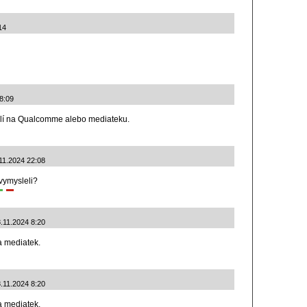
14
8:09
islí na Qualcomme alebo mediateku.
11.2024 22:08
vymysleli?
8.11.2024 8:20
a mediatek.
8.11.2024 8:20
a mediatek.