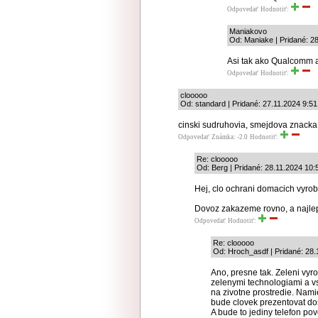
Odpovedať
Hodnotiť:
Maniakovo
Od: Maniake | Pridané: 2
Asi tak ako Qualcomm 
Odpovedať
Hodnotiť:
clooooo
Od: standard | Pridané: 27.11.2024 9:51
cinski sudruhovia, smejdova znacka, 
Odpovedať
Známka: -2.0
Hodnotiť:
Re: clooooo
Od: Berg | Pridané: 28.11.2024 10:
Hej, clo ochrani domacich vyrob
Dovoz zakazeme rovno, a najlep
Odpovedať
Hodnotiť:
Re: clooooo
Od: Hroch_asdf | Pridané: 28.
Ano, presne tak. Zeleni vy
zelenymi technologiami a 
na zivotne prostredie. Nam
bude clovek prezentovat do
A bude to jediny telefon po