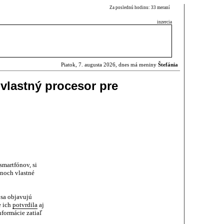
Za poslednú hodinu: 33 meraní
inzercia
Piatok, 7. augusta 2026, dnes má meniny
Štefánia
vlastný procesor pre
martfónov, si
ónoch vlastné
 sa objavujú
e ich
potvrdila
aj
formácie zatiaľ