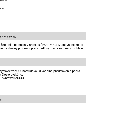
o meškanie
ánkov
11.2024 17:40
školení o potenciály architektúry ARM nadizajnoval niekoľko
nemá vlastný procesor pre smartfóny, nech sa u neho prihlási.
 syntaxterrorXXX naštudovali divadelné predstavenie podľa
ča Dostojevského.
 u syntaxterrorXXX.
0