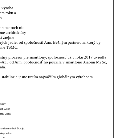
á výroba
om roku a
h.
parametroch nie
bne architektúry
á zrejme
ných jadier od spoločnosti Arm. Bežným partnerom, ktorý by
rejme TSMC.
stný procesor pre smartfóny, spoločnosť už v roku 2017 uviedla
x-A53 od Arm. Spoločnosť ho použila v smartfóne Xiaomi Mi 5c,
ala.
 stabilne a jasne tretím najväčším globálnym výrobcom
anelov
ížiť výkon
átov videa
munsko mení tok Dunaja
 obyvateľov