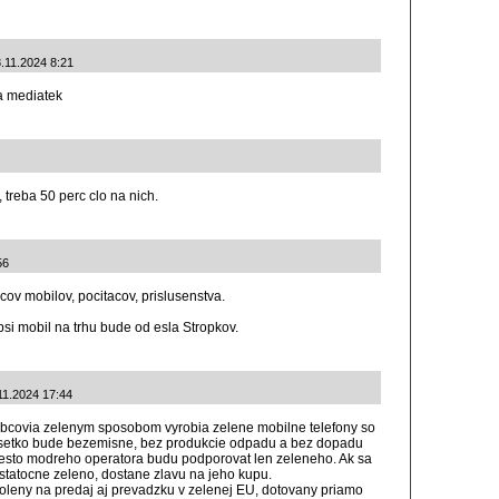
8.11.2024 8:21
a mediatek
treba 50 perc clo na nich.
56
cov mobilov, pocitacov, prislusenstva.
si mobil na trhu bude od esla Stropkov.
11.2024 17:44
robcovia zelenym sposobom vyrobia zelene mobilne telefony so
vsetko bude bezemisne, bez produkcie odpadu a bez dopadu
iesto modreho operatora budu podporovat len zeleneho. Ak sa
statocne zeleno, dostane zlavu na jeho kupu.
voleny na predaj aj prevadzku v zelenej EU, dotovany priamo