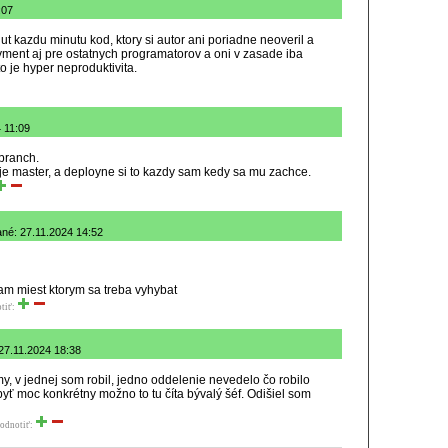
:07
t kazdu minutu kod, ktory si autor ani poriadne neoveril a
ment aj pre ostatnych programatorov a oni v zasade iba
o je hyper neproduktivita.
4 11:09
branch.
uje master, a deployne si to kazdy sam kedy sa mu zachce.
né: 27.11.2024 14:52
m miest ktorym sa treba vyhybat
tiť:
 27.11.2024 18:38
rmy, v jednej som robil, jedno oddelenie nevedelo čo robilo
yť moc konkrétny možno to tu číta bývalý šéf. Odišiel som
odnotiť: