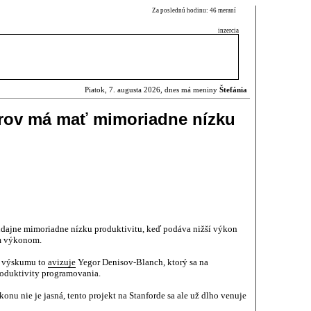
Za poslednú hodinu: 46 meraní
inzercia
Piatok, 7. augusta 2026, dnes má meniny
Štefánia
rov má mať mimoriadne nízku
dajne mimoriadne nízku produktivitu, keď podáva nižší výkon
m výkonom.
o výskumu to
avizuje
Yegor Denisov-Blanch, ktorý sa na
roduktivity programovania.
u nie je jasná, tento projekt na Stanforde sa ale už dlho venuje