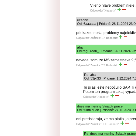
V jeho hlave problem nieje, al
Odpovedať
Hodnotiť:
riesenie
Od: 6aaaaaa | Pridané: 26.11.2024 23:0
priekazne riesia problemy najefektivn
Odpovedať
Známka: 1.7
Hodnotiť:
aha...
Od reg.: roob_ | Pridané: 26.11.2024 23
nevedel som, ze MS zamestnava 9,
Odpovedať
Známka: 7.7
Hodnotiť:
Re: aha...
Od: 33jkl33 | Pridané: 1.12.2024 7:
To si asi ešte nepočul o SAP. Tí
Potom ten program tak aj vypadá
Odpovedať
Hodnotiť:
dnes má meniny Sviatok práce
Od: fumb duck | Pridané: 27.11.2024 0:
oni predstieraju, ze ma platia. ja pr
Odpovedať
Známka: 10.0
Hodnotiť:
Re: dnes má meniny Sviatok práce