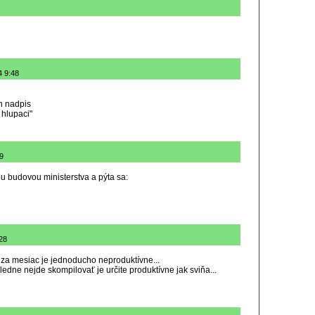
4 9:48
en nadpis
 hlupaci"
39
ou budovou ministerstva a pýta sa:
:28
za mesiac je jednoducho neproduktívne...
edne nejde skompilovať je určite produktívne jak sviňa...