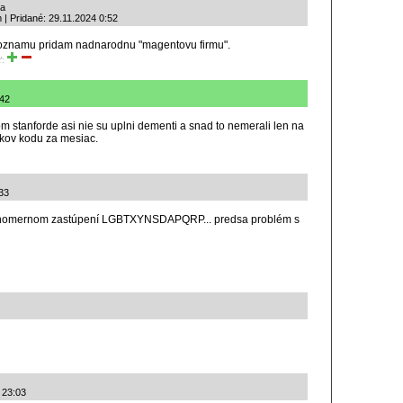
la
| Pridané: 29.11.2024 0:52
zoznamu pridam nadnarodnu "magentovu firmu".
ť:
:42
m stanforde asi nie su uplni dementi a snad to nemerali len na
dkov kodu za mesiac.
:33
ovnomernom zastúpení LGBTXYNSDAPQRP... predsa problém s
 23:03