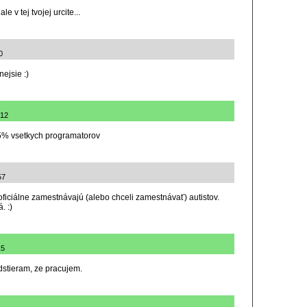
e v tej tvojej urcite...
0
ejsie :)
:12
5% vsetkych programatorov
57
 oficiálne zamestnávajú (alebo chceli zamestnávať) autistov.
. :)
15
edstieram, ze pracujem.