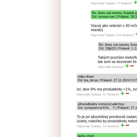
Odpovedať
Známka: 3.3
Hodnotiť:
Re: dnes má meniny Sviatok 
Od: sensei-san | Pridané: 28.
Viacej ako veterán s 30-ročn
miesto)
Odpovedať
Známka: 10.0
Hodnotiť:
Re: dnes má meniny Svia
Od: 33jkl33 | Pridané: 1.
Takých poznám niekoľk
tak som sa dozvedel že
Odpovedať
Hodnotiť:
milan liman
Od: loa_leroa | Pridané: 27.11.2024 0:27
lol, skor 9% ma produktivitu >1%, z
Odpovedať
Známka: -3.3
Hodnotiť:
ultraradikálny konsenzualizmus
Od: syntaxterrorXXX, . Y | Pridané: 27.
To je pri absolútnej prestnosti zada
úvahy, nakoľko by produktivitu nebol
Odpovedať
Známka: -5.0
Hodnotiť:
tazky zivot