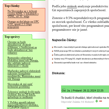
Top články
Podľa jeho
stránok
analyzuje produktivitu
Git repozitároch zapojených spoločností.
Na Slovensku sa v tichosti
vypína ADSL v lokalitách s
VDSL, už 31. mája
Zistenie o 9.5% neproduktívnych programá
zo stoviek spoločností. Čo všetko zohľad
Orange sa doťahuje na UPC
a O2, spustí 2.5 Gbps
spoločnosti, pre ktoré títo programátori p
pripojenie
programátorov nie je jasné.
Top správy
Najnovšie články:
Chrome sa bude
aktualizovať dvakrát
týždenne, v budúcnosti sa
Microsoft v čase drahých pamätí sľubuje optimalizovať spotrebu
bude aktualizovať bez
NASA pripravuje ISS na inštaláciu posledných nových solárnych p
reštartov
Ďalšia jadrová elektráreň južne od Slovenska musela kvôli teplu zn
Rumunsko odstrelmi a
Vydaný nový FFmpeg 9.0, zlepšil akceleráciu profesionálnych form
blokádou mení tok Dunaja,
Slovenská sporiteľňa bude mať cez víkend odstávku
aby udržalo jadrovú
elektráreň v chode
Maďarsko jadrovú elektráreň
Diskusia:
nakoniec kompletne
neodstavilo, Rumunsko mení
tok Dunaja
Slovensko.sk má opäť
technické problémy
.....
Od: Ja. | Pridané: 26.11.2024 22:25
Železnice znižujú kvôli teplu
rýchlosť iba na 50 km/h,
spôsobuje to meškanie
To budú tí chudáci, ktorí chodia na
Odpovedať
Známka: 9.6
Hodnotiť:
V Poľsku spustili takmer
gigawatthodinové úložisko,
z LiFePO4 článkov