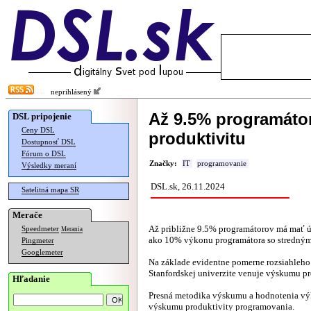
neprihlásený
Až 9.5% programáto
DSL pripojenie
Ceny DSL
produktivitu
Dostupnosť DSL
Fórum o DSL
Značky:
IT
programovanie
Výsledky meraní
DSL.sk, 26.11.2024
Satelitná mapa SR
Merače
Až približne 9.5% programátorov má mať ú
Speedmeter
Merania
ako 10% výkonu programátora so stredný
Pingmeter
Googlemeter
Na základe evidentne pomerne rozsiahleh
Stanfordskej univerzite venuje výskumu p
Hľadanie
Presná metodika výskumu a hodnotenia výkon
výskumu produktivity programovania.