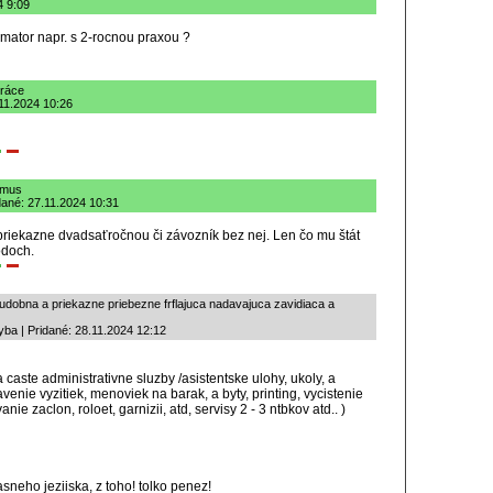
4 9:09
amator napr. s 2-rocnou praxou ?
práce
11.2024 10:26
izmus
dané: 27.11.2024 10:31
priekazne dvadsaťročnou či závozník bez nej. Len čo mu štát
odoch.
bna a priekazne priebezne frflajuca nadavajuca zavidiaca a
ba | Pridané: 28.11.2024 12:12
caste administrativne sluzby /asistentske ulohy, ukoly, a
avenie vyzitiek, menoviek na barak, a byty, printing, vycistenie
e zaclon, roloet, garnizii, atd, servisy 2 - 3 ntbkov atd.. )
neho jeziiska, z toho! tolko penez!