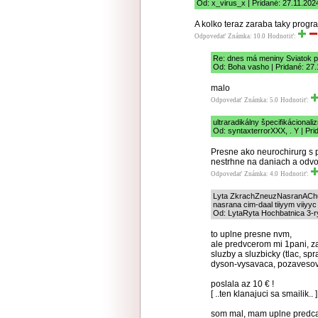
Od: x_virus_x | Pridané: 27.11.202
A kolko teraz zaraba taky progr
Odpovedať
Známka: 10.0
Hodnotiť:
Re: dnes má meniny Sviatok 
Od: Boha vasho | Pridané: 27.
malo
Odpovedať
Známka: 5.0
Hodnotiť:
ultraradikálny špecifikácional
Od: syntaxterrorXXX, . Y | Pri
Presne ako neurochirurg s 
nestrhne na daniach a odv
Odpovedať
Známka: 4.0
Hodnotiť:
Lyta ZkrachZneuzNasranAChudo
nasrana cim-daal tiiyym viiyyc
Od: LytaRyta Hochbatnica 3-ry
to uplne presne nvm,
ale predvcerom mi 1pani, za 
sluzby a sluzbicky (tlac, spr
dyson-vysavaca, pozavesovani
poslala az 10 € !
[ ..ten klanajuci sa smailik.. ]
som mal, mam uplne predcas