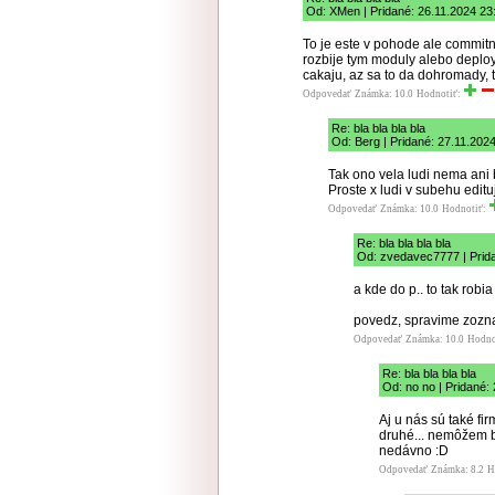
Od: XMen | Pridané: 26.11.2024 23
To je este v pohode ale commitnu
rozbije tym moduly alebo deploy
cakaju, az sa to da dohromady, t
Odpovedať
Známka: 10.0
Hodnotiť:
Re: bla bla bla bla
Od: Berg | Pridané: 27.11.202
Tak ono vela ludi nema ani 
Proste x ludi v subehu edit
Odpovedať
Známka: 10.0
Hodnotiť:
Re: bla bla bla bla
Od: zvedavec7777 | Prida
a kde do p.. to tak robia
povedz, spravime zozna
Odpovedať
Známka: 10.0
Hodno
Re: bla bla bla bla
Od: no no | Pridané:
Aj u nás sú také fi
druhé... nemôžem b
nedávno :D
Odpovedať
Známka: 8.2
H