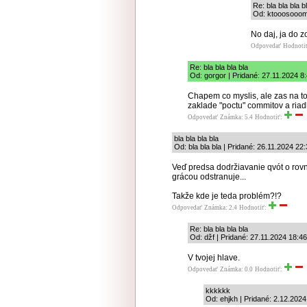
Re: bla bla bla b
Od: ktooosooom 
No daj, ja do 
Odpovedať
Hodnoti
Re: bla bla bla bla
Od: gorgor | Pridané: 27.11.2024 8
Chapem co myslis, ale zas na to
zaklade "poctu" commitov a ria
Odpovedať
Známka: 5.4
Hodnotiť:
bla bla bla bla
Od: bla bla bla | Pridané: 26.11.2024 22
Veď predsa dodržiavanie qvót o r
grácou odstranuje...
Takže kde je teda problém?!?
Odpovedať
Známka: 2.4
Hodnotiť:
Re: bla bla bla bla
Od: džf | Pridané: 27.11.2024 18:46
V tvojej hlave.
Odpovedať
Známka: 0.0
Hodnotiť:
kkkkkk
Od: ehjkh | Pridané: 2.12.2024