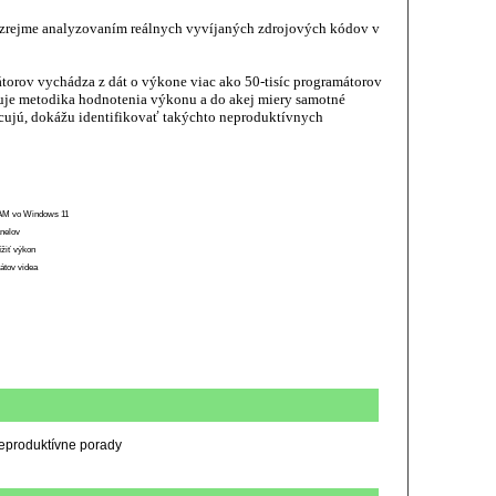
 zrejme analyzovaním reálnych vyvíjaných zdrojových kódov v
torov vychádza z dát o výkone viac ako 50-tisíc programátorov
ňuje metodika hodnotenia výkonu a do akej miery samotné
racujú, dokážu identifikovať takýchto neproduktívnych
 RAM vo Windows 11
anelov
ížiť výkon
átov videa
 neproduktívne porady