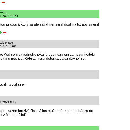
práce
11.2024 14:34
ou praxou (, ktorý sa ale zatiaľ nenasral dosť na to, aby zmenil
tok práce
12.2024 8:00
o. Keď som sa jedného pýtal prečo nezmení zamestnávateľa
 sa mu nechce. Robí tam vraj doteraz. Ja už dávno nie.
vysok sa zajebava
11.2024 6:17
ní priekazne hrozivé číslo. A iná možnosť ani neprichádza do
o z čoho počítať.