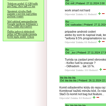
Re: .....
Od: ririf | Pridané: 27.11.2024 2:00
Telekom pridal 12 GB balík
pre Easy, chce zaň 12 eur
work smart not hard
Spustená výroba flash
pamäte s novým najvyšším
Odpovedať
Známka: 6.1
Hodnotiť:
počtom vrstiev
Súd zakázal samojazdiacim
Re: .....
Google taxíkom dobíjanie v
Od: sadsadas | Pridané: 27.11.202
noci, rušili obyvateľov
pripadne android coderi
Ďalšia jadrová elektráreň
južne od Slovenska musela
alebo by som to napisal inak, t
kvôli teplu znížiť výkon
"sefovia 9.5% programatorov su
Odpovedať
Známka: 8.6
Hodnotiť:
Re: .....
Od: _iso | Pridané: 27.11.2024 17:
Turista sa zastaví pred obrovsk
- Koľko ľudí tu pracuje ?
- Odhadom ... tak 10 %.
Odpovedať
Známka: 10.0
Hodnotiť:
bla bla bla bla
Od: bla bla bla | Pridané: 26.11.2024 22
Komit odladeného kódu do repa raz 
Komitovať každú minútu kód, čo násl
Stačí čo komit not bag but feature...
Odpovedať
Známka: 8.0
Hodnotiť:
Re: bla bla bla bla