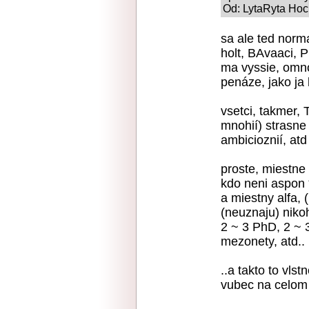
Od: LytaRyta Hoch
sa ale ted norm
holt, BAvaaci, P
ma vyssie, omnoh
penáze, jako ja
vsetci, takmer, 
mnohií) strasne 
ambicioznií, atd 
proste, miestne
kdo neni aspon *9
a miestny alfa, 
(neuznaju) niko
2 ~ 3 PhD, 2 ~ 3
mezonety, atd..
..a takto to vls
vubec na celom