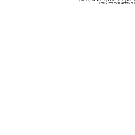
(C) 2004, 2005 DSL.sk | Všetky práva vyhradené
Všetky uvedené informácie sú b