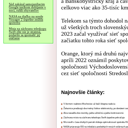
a Banskobystrický kraj a ča
Súd zakázal samojazdiacim
celkovo viac ako 35-tisíc km
Google taxíkom dobíjanie v
noci, rušili obyvateľov
NASA na diaľku na sonde
Telekom sa týmto dohodol na
Voyager 2 úspešne znížila
spotrebu
už všetkých troch slovenskýc
Misia na záchranu teleskopu
Swift ešte nie je stratená,
2023 začal využívať sieť sp
podarilo sa spomaliť jej
otáčanie
začiatku tohto roka sieť spo
Orange, ktorý má druhú najvä
apríli 2022 oznámil poskytov
spoločnosti Východoslovensk
cez sieť spoločnosti Stredos
Najnovšie články:
V štvrtom reaktore Mochoviec už beží štiepna reakcia
Železnice predávajú dve tretiny lístkov elektronicky, po donútení ce
Alza nasadila dve novinky, jednu užitočnú a jednu kontroverznú
Záchrana misie na záchranu teleskopu Swift úspešne pokračuje
Microsoft v čase drahých pamätí sľubuje optimalizovať spotrebu
NASA pripravuje ISS na inštaláciu posledných nových solárnych p