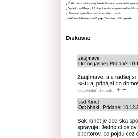
Ďalšia jadrová elektráreň južne od Slovenska musela kvôli teplu zn
Vydaný nový FFmpeg 9.0, zlepšil akceleráciu profesionálnych form
Slovenská sporiteľňa bude mať cez víkend odstávku
NASA na diaľku na sonde Voyager 2 úspešne znížila spotrebu
Diskusia:
zaujmave
Od: no jasne | Pridané: 10
Zaujímave, ale radšej si
SSD aj pripájal do domo
Odpovedať
Hodnotiť:
ssd-Kinet
Od: hhakl | Pridané: 10.12
Sak Kinet je dcerska spo
spravuje. Jedno ci oslov
opertorov, co pojdu cez