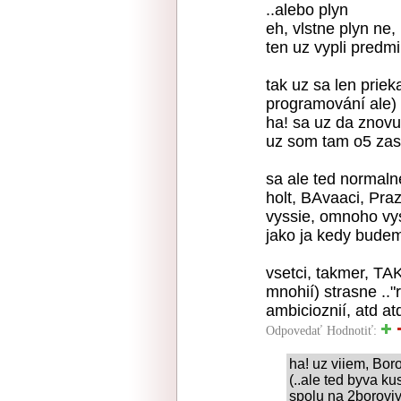
..alebo plyn
eh, vlstne plyn ne,
ten uz vypli predm
tak uz sa len prie
programování ale) z
ha! sa uz da znovu
uz som tam o5 zas
sa ale ted normaln
holt, BAvaaci, Praz
vyssie, omnoho vyss
jako ja kedy budem
vsetci, takmer, TAK
mnohií) strasne .."
ambicioznií, atd atd
Odpovedať
Hodnotiť:
ha! uz viiem, Boro
(..ale ted byva k
spolu na 2boroviy