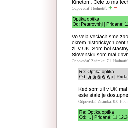
Kinetom. Cele to ma tec
Odpovedať
Hodnotiť:
Optika optika
Od: Peterovhhj | Pridané: 
Vo vela veciach sme zaost
okrem historickych cent
zil v UK. Som bol stastn
Slovensku som mal davn
Odpovedať
Známka: 7.1
Hodnoti
Re: Optika optika
Od: §p§p§p§p§p | Prida
Ked som zil v UK mal
este stale je dostupn
Odpovedať
Známka: 0.0
Hodn
Re: Optika optika
Od: ... | Pridané: 11.12