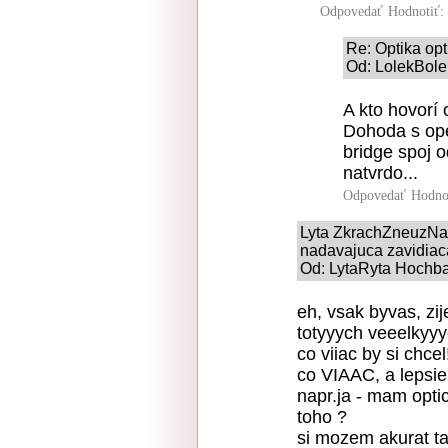
Odpovedať
Hodnotiť:
Re: Optika opt
Od: LolekBole
A kto hovorí
Dohoda s oper
bridge spoj 
natvrdo...
Odpovedať
Hodno
Lyta ZkrachZneuzNas
nadavajuca zavidiaca
Od: LytaRyta Hochbat
eh, vsak byvas, zij
totyyych veeelkyyy
co viiac by si chcel
co VIAAC, a lepsie,
napr.ja - mam opti
toho ?
si mozem akurat t