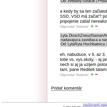
Od: zvedavý čuráčik | Prid
a kedy by sa ten začiato
SSD, VSD má začať? poki
pripojenie zatiaľ nereali
Odpovedať
Hodnotiť:
Lyta ZkrachZneuzNasranACh
nadavajuca zavidiaca a nas
Od: LytaRyta Hochbatnica 3
eh, nabuduce, v 5, az 3. 
totie vs, vys.skoly, - aj ja
nech si aj ja uzijem pot
tam, pane Rediteli tatam
Odpovedať
Hodnotiť:
Pridať komentár
NÁVŠTEVNOSŤ
|
INZE