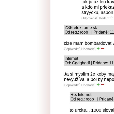
tak ja uz len kav
a kdo mi prieka
stryycku, aspon 
Odpovedať
Hodnotiť:
ZSE elektrarne sk
Od reg.: roob_ | Pridané: 1
cize mam bombardovat Z
Odpovedať
Hodnotiť:
Internet
Od: Ggdghgdf | Pridané: 11
Ja si myslím že keby majú
nevyužíval a bol by nepo
Odpovedať
Hodnotiť:
Re: Internet
Od reg.: roob_ | Pridan
to urcite... 1000 slova