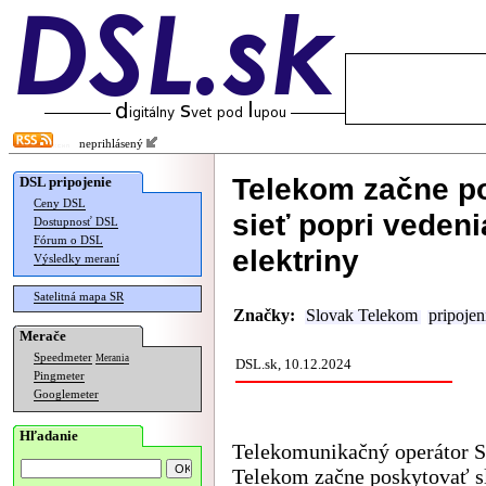
neprihlásený
Telekom začne po
DSL pripojenie
Ceny DSL
sieť popri vedenia
Dostupnosť DSL
Fórum o DSL
elektriny
Výsledky meraní
Satelitná mapa SR
Značky:
Slovak Telekom
pripojen
Merače
Speedmeter
Merania
DSL.sk, 10.12.2024
Pingmeter
Googlemeter
Hľadanie
Telekomunikačný operátor S
Telekom začne poskytovať s