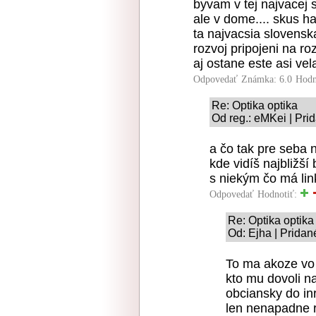
byvam v tej najvacej 
ale v dome.... skus h
ta najvacsia slovens
rozvoj pripojeni na ro
aj ostane este asi vela
Odpovedať
Známka: 6.0
Hodn
Re: Optika optika
Od reg.: eMKei | Pri
a čo tak pre seba 
kde vidíš najbližší
s niekým čo má lin
Odpovedať
Hodnotiť:
Re: Optika optika
Od: Ejha | Pridan
To ma akoze vo 
kto mu dovoli na
obciansky do inr
len nenapadne r