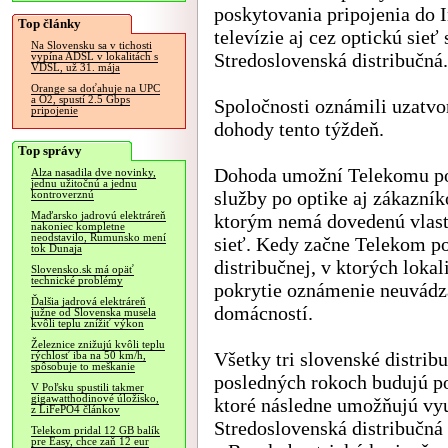
poskytovania pripojenia do I
Top články
televízie aj cez optickú sieť
Na Slovensku sa v tichosti
Stredoslovenská distribučná.
vypína ADSL v lokalitách s
VDSL, už 31. mája
Orange sa doťahuje na UPC
a O2, spustí 2.5 Gbps
Spoločnosti oznámili uzatvo
pripojenie
dohody tento týždeň.
Top správy
Dohoda umožní Telekomu p
Alza nasadila dve novinky,
jednu užitočnú a jednu
služby po optike aj zákazní
kontroverznú
Maďarsko jadrovú elektráreň
ktorým nemá dovedenú vlast
nakoniec kompletne
neodstavilo, Rumunsko mení
sieť. Kedy začne Telekom po
tok Dunaja
distribučnej, v ktorých lokal
Slovensko.sk má opäť
technické problémy
pokrytie oznámenie neuvádza
Ďalšia jadrová elektráreň
domácností.
južne od Slovenska musela
kvôli teplu znížiť výkon
Železnice znižujú kvôli teplu
Všetky tri slovenské distribu
rýchlosť iba na 50 km/h,
spôsobuje to meškanie
posledných rokoch budujú pop
V Poľsku spustili takmer
gigawatthodinové úložisko,
ktoré následne umožňujú vy
z LiFePO4 článkov
Stredoslovenská distribučná 
Telekom pridal 12 GB balík
pre Easy, chce zaň 12 eur