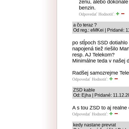
zenu, alebo dokonale
benzin.
Odpovedať
Hodnotiť:
a čo teraz ?
Od reg.: eMKei | Pridané: 
po stĺpoch SSD dotiahlo 
napojená tiež riešilo Mar
resp. AJ Telekom?
Minimálne teda v našej 
Radšej samozrejme Tele
Odpovedať
Hodnotiť:
ZSD kable
Od: Ejha | Pridané: 11.12.
A s tou ZSD to aj realne
Odpovedať
Hodnotiť:
kedy nastane prevrat