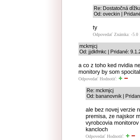
Re: Dostatočná dĺžka
Od: oveckin | Pridan
ty
Odpovedať
Známka: -5.0
mckmjcj
Od: jjdkfmkc | Pridané: 9.1
a co z toho ked nvidia n
monitory by som spocital
Odpovedať
Hodnotiť:
Re: mckmjcj
Od: bananovnik | Pridan
ale bez novej verzie 
premisa, ze najskor m
vyrobcovia monitorov
kancloch
Odpovedať
Hodnotiť: