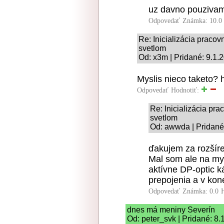
uz davno pouzivam
Odpovedať
Známka: 10.0
Re: Inicializácia praco
svetlom
Od: x3m | Pridané: 9.1.
Myslis nieco taketo? h
Odpovedať
Hodnotiť:
Re: Inicializácia pr
svetlom
Od: awwda | Pridané
ďakujem za rozšíre
Mal som ale na mys
aktívne DP-optic k
prepojenia a v kon
Odpovedať
Známka: 0.0
dnes má meniny Severín
Od: peter_svk | Pridané: 8.