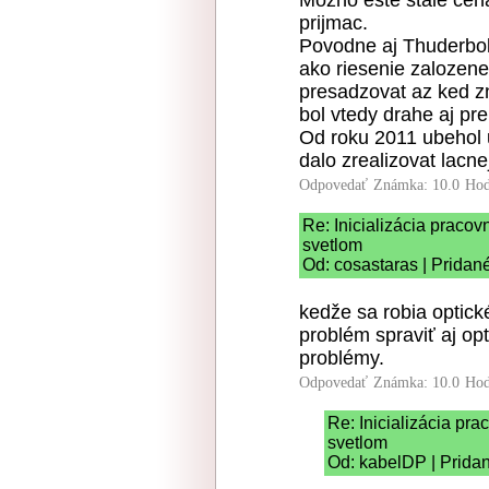
Mozno este stale cena.
prijmac.
Povodne aj Thuderbolt,
ako riesenie zalozene
presadzovat az ked zn
bol vtedy drahe aj pre
Od roku 2011 ubehol 
dalo zrealizovat lacne
Odpovedať
Známka: 10.0
Hod
Re: Inicializácia praco
svetlom
Od: cosastaras | Pridan
kedže sa robia optick
problém spraviť aj op
problémy.
Odpovedať
Známka: 10.0
Hod
Re: Inicializácia pr
svetlom
Od: kabelDP | Pridan