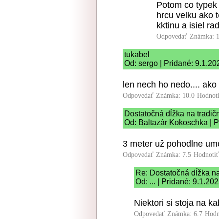
Potom co typek 
hrcu velku ako t
kktinu a isiel r
Odpovedať
Známka: 1
tukabel
Od: sergo | Pridané: 9.1.20
len nech ho nedo.... ako 
Odpovedať
Známka: 10.0
Hodnot
Dostatočná dĺžka na tradičn
Od: Baltazár Kokoschka | P
3 meter už pohodlne umož
Odpovedať
Známka: 7.5
Hodnoti
Re: Dostatočná dĺžka na 
Od: ... | Pridané: 9.1.20
Niektori si stoja na ka
Odpovedať
Známka: 6.7
Hodn