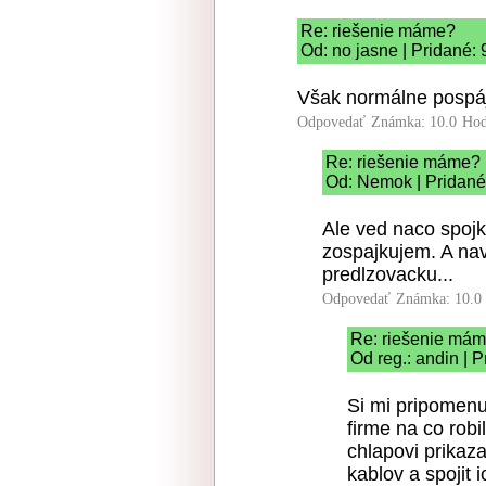
Re: riešenie máme?
Od: no jasne | Pridané:
Však normálne pospáj
Odpovedať
Známka: 10.0
Hod
Re: riešenie máme?
Od: Nemok | Pridané
Ale ved naco spojk
zospajkujem. A nav
predlzovacku...
Odpovedať
Známka: 10.0
Re: riešenie má
Od reg.: andin | 
Si mi pripomenu
firme na co robi
chlapovi prikaz
kablov a spojit i