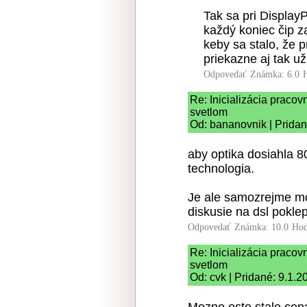
Tak sa pri Display
každý koniec čip z
keby sa stalo, že 
priekazne aj tak u
Odpovedať
Známka: 6.0
Re: Inicializácia praco
svetlom
Od: bananovnik | Pridan
aby optika dosiahla 8
technologia.
Je ale samozrejme mo
diskusie na dsl pokle
Odpovedať
Známka: 10.0
Hod
Re: Inicializácia praco
svetlom
Od: cvk | Pridané: 9.1.2