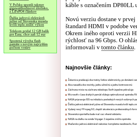
káble s označením DP80LL u
V Poľsku spustili takmer
gigawatthodinové úložisko,
z LiFePO4 článkov
Novú verziu dostane v prvej
Ďalšia jadrová elektráreň
južne od Slovenska musela
štandard HDMI v podobe verz
kvôli teplu znížiť výkon
Telekom pridal 12 GB balík
Okrem iného oproti verzii 
pre Easy, chce zaň 12 eur
rýchlosť na 96 Gbps. O ohlá
Spustená výroba flash
pamäte s novým najvyšším
informovali v
tomto článku
.
počtom vrstiev
Najnovšie články:
Železnice predávajú dve tretiny lístkov elektronicky, po donútení ce
Alza nasadila dve novinky, jednu užitočnú a jednu kontroverznú
Záchrana misie na záchranu teleskopu Swift úspešne pokračuje
Microsoft v čase drahých pamätí sľubuje optimalizovať spotrebu
NASA pripravuje ISS na inštaláciu posledných nových solárnych p
Ďalšia jadrová elektráreň južne od Slovenska musela kvôli teplu zn
Vydaný nový FFmpeg 9.0, zlepšil akceleráciu profesionálnych form
Slovenská sporiteľňa bude mať cez víkend odstávku
NASA na diaľku na sonde Voyager 2 úspešne znížila spotrebu
Maďarsko jadrovú elektráreň nakoniec kompletne neodstavilo, Ru