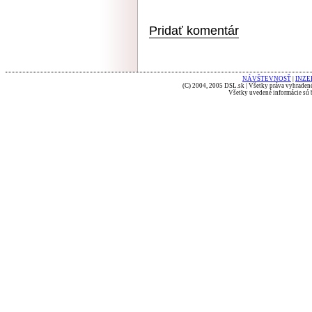
Pridať komentár
NÁVŠTEVNOSŤ
|
INZE
(C) 2004, 2005 DSL.sk | Všetky práva vyhradené
Všetky uvedené informácie sú b