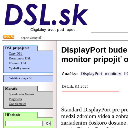
neprihlásený
DisplayPort bude
DSL pripojenie
Ceny DSL
monitor pripojiť
Dostupnosť DSL
Fórum o DSL
Výsledky meraní
Značky:
DisplayPort
monitory
P
Satelitná mapa SR
DSL.sk, 8.1.2025
Merače
Speedmeter
Merania
Pingmeter
Googlemeter
Štandard DisplayPort pre pr
Hľadanie
medzi zdrojom videa a zobr
zariadením čoskoro dostane