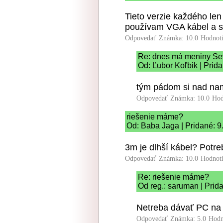
Tieto verzie každého len
používam VGA kábel a s
Odpovedať
Známka: 10.0
Hodnot
Re: dnes má meniny Se
Od: Ľubor Koľbik | Prid
tým pádom si nad nam
Odpovedať
Známka: 10.0
Hod
riešenie máme?
Od: Baba Jaga | Pridané: 9
3m je dlhší kábel? Potr
Odpovedať
Známka: 10.0
Hodnot
Re: riešenie máme?
Od reg.: saruman | Prid
Netreba dávať PC na 
Odpovedať
Známka: 5.0
Hodn