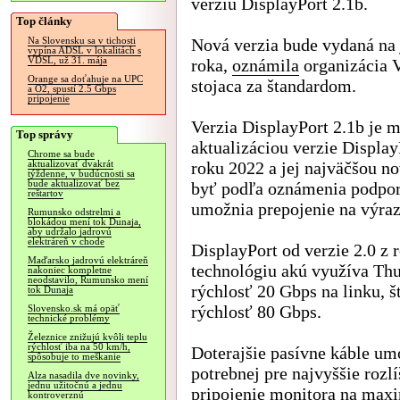
verziu DisplayPort 2.1b.
Top články
Nová verzia bude vydaná na 
Na Slovensku sa v tichosti
vypína ADSL v lokalitách s
VDSL, už 31. mája
roka,
oznámila
organizácia
Orange sa doťahuje na UPC
stojaca za štandardom.
a O2, spustí 2.5 Gbps
pripojenie
Verzia DisplayPort 2.1b je 
Top správy
aktualizáciou verzie Display
Chrome sa bude
roku 2022 a jej najväčšou n
aktualizovať dvakrát
týždenne, v budúcnosti sa
bude aktualizovať bez
byť podľa oznámenia podpora
reštartov
umožnia prepojenie na výraz
Rumunsko odstrelmi a
blokádou mení tok Dunaja,
aby udržalo jadrovú
elektráreň v chode
DisplayPort od verzie 2.0 z
Maďarsko jadrovú elektráreň
technológiu akú využíva Th
nakoniec kompletne
neodstavilo, Rumunsko mení
rýchlosť 20 Gbps na linku, š
tok Dunaja
rýchlosť 80 Gbps.
Slovensko.sk má opäť
technické problémy
Železnice znižujú kvôli teplu
rýchlosť iba na 50 km/h,
Doterajšie pasívne káble um
spôsobuje to meškanie
potrebnej pre najvyššie rozl
Alza nasadila dve novinky,
jednu užitočnú a jednu
pripojenie monitora na maxi
kontroverznú