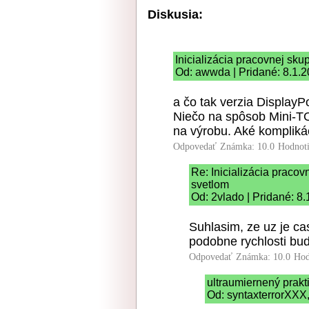
Diskusia:
Inicializácia pracovnej sk
Od: awwda | Pridané: 8.1.
a čo tak verzia DisplayP
Niečo na spôsob Mini-TO
na výrobu. Aké kompliká
Odpovedať
Známka: 10.0
Hodnot
Re: Inicializácia praco
svetlom
Od: 2vlado | Pridané: 8
Suhlasim, ze uz je cas
podobne rychlosti bud
Odpovedať
Známka: 10.0
Hod
ultraumiernený prakt
Od: syntaxterrorXXX, 