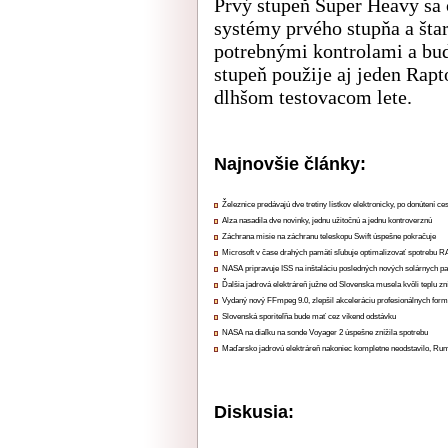
Prvý stupeň Super Heavy sa 
systémy prvého stupňa a štar
potrebnými kontrolami a bud
stupeň použije aj jeden Rapt
dlhšom testovacom lete.
Najnovšie články:
Železnice predávajú dve tretiny lístkov elektronicky, po donútení ce
Alza nasadila dve novinky, jednu užitočnú a jednu kontroverznú
Záchrana misie na záchranu teleskopu Swift úspešne pokračuje
Microsoft v čase drahých pamätí sľubuje optimalizovať spotrebu
NASA pripravuje ISS na inštaláciu posledných nových solárnych p
Ďalšia jadrová elektráreň južne od Slovenska musela kvôli teplu zn
Vydaný nový FFmpeg 9.0, zlepšil akceleráciu profesionálnych form
Slovenská sporiteľňa bude mať cez víkend odstávku
NASA na diaľku na sonde Voyager 2 úspešne znížila spotrebu
Maďarsko jadrovú elektráreň nakoniec kompletne neodstavilo, Ru
Diskusia: