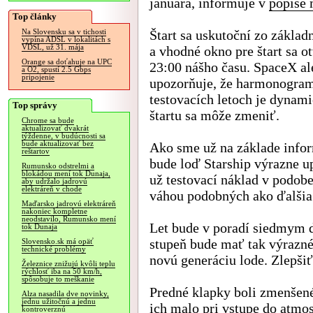
januára, informuje v
popise 
Top články
Štart sa uskutoční zo základ
Na Slovensku sa v tichosti
vypína ADSL v lokalitách s
VDSL, už 31. mája
a vhodné okno pre štart sa o
Orange sa doťahuje na UPC
23:00 nášho času. SpaceX al
a O2, spustí 2.5 Gbps
pripojenie
upozorňuje, že harmonogram
testovacích letoch je dynami
Top správy
štartu sa môže zmeniť.
Chrome sa bude
aktualizovať dvakrát
týždenne, v budúcnosti sa
bude aktualizovať bez
Ako sme už na základe infor
reštartov
bude loď Starship výrazne u
Rumunsko odstrelmi a
blokádou mení tok Dunaja,
už testovací náklad v podobe
aby udržalo jadrovú
elektráreň v chode
váhou podobných ako ďalšia g
Maďarsko jadrovú elektráreň
nakoniec kompletne
neodstavilo, Rumunsko mení
Let bude v poradí siedmym d
tok Dunaja
stupeň bude mať tak výrazné
Slovensko.sk má opäť
technické problémy
novú generáciu lode. Zlepši
Železnice znižujú kvôli teplu
rýchlosť iba na 50 km/h,
spôsobuje to meškanie
Predné klapky boli zmenšené 
Alza nasadila dve novinky,
jednu užitočnú a jednu
ich malo pri vstupe do atmo
kontroverznú