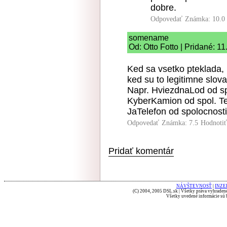
dobre.
Odpovedať
Známka: 10.0
somename
Od: Otto Fotto | Pridané: 1
Ked sa vsetko pteklada, 
ked su to legitimne slov
Napr. HviezdnaLod od sp
KyberKamion od spol. Te
JaTelefon od spolocnosti
Odpovedať
Známka: 7.5
Hodnoti
Pridať komentár
NÁVŠTEVNOSŤ
|
INZE
(C) 2004, 2005 DSL.sk | Všetky práva vyhradené
Všetky uvedené informácie sú b