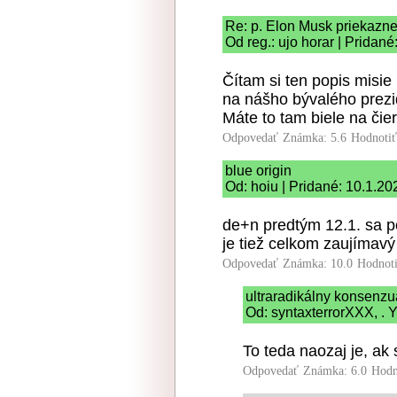
Re: p. Elon Musk priekazn
Od reg.: ujo horar | Pridan
Čítam si ten popis misie
na nášho bývalého prezid
Máte to tam biele na čier
Odpovedať
Známka: 5.6
Hodnoti
blue origin
Od: hoiu | Pridané: 10.1.20
de+n predtým 12.1. sa p
je tiež celkom zaujímavý
Odpovedať
Známka: 10.0
Hodnot
ultraradikálny konsenz
Od: syntaxterrorXXX, . Y
To teda naozaj je, ak 
Odpovedať
Známka: 6.0
Hodn