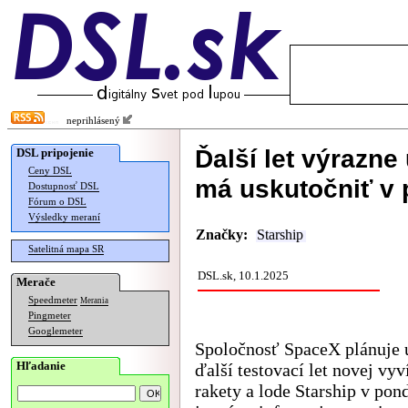
neprihlásený
Ďalší let výrazne
DSL pripojenie
Ceny DSL
má uskutočniť v
Dostupnosť DSL
Fórum o DSL
Výsledky meraní
Značky:
Starship
Satelitná mapa SR
DSL.sk, 10.1.2025
Merače
Speedmeter
Merania
Pingmeter
Googlemeter
Spoločnosť SpaceX plánuje 
Hľadanie
ďalší testovací let novej vyv
rakety a lode Starship v pon