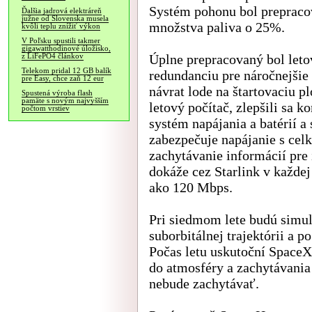
Systém pohonu bol prepracov
Ďalšia jadrová elektráreň
južne od Slovenska musela
množstva paliva o 25%.
kvôli teplu znížiť výkon
V Poľsku spustili takmer
gigawatthodinové úložisko,
Úplne prepracovaný bol leto
z LiFePO4 článkov
Telekom pridal 12 GB balík
redundanciu pre náročnejšie 
pre Easy, chce zaň 12 eur
návrat lode na štartovaciu p
Spustená výroba flash
pamäte s novým najvyšším
letový počítač, zlepšili sa 
počtom vrstiev
systém napájania a batérií 
zabezpečuje napájanie s ce
zachytávanie informácií pre 
dokáže cez Starlink v každej 
ako 120 Mbps.
Pri siedmom lete budú simulá
suborbitálnej trajektórii a 
Počas letu uskutoční SpaceX
do atmosféry a zachytávania 
nebude zachytávať.