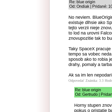
Re: blue origin
Od: Ondiak | Pridané: 1
No neviem. BlueOrigin
existuje dlhsie ako S
tejto verzii nieje zno
to lod na urovni Falc
znovupozitie tak to bu
Taky SpaceX pracuje n
tempo sa vobec neda 
sposob ako to robia je
drahy, pomaly a tarba
Ak sa im len nepodari 
Odpovedať
Známka: 3.3
Hodn
Re: blue origin
Od: Gertrudo | Prida
Horny stupen znovu
pokus o pristatie b