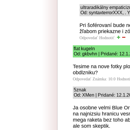
ultraradikálny empatici
Od: syntaxterrorXXX, . Y
Pri šoférovaní bude 
žľabom priekazne i 
Odpovedať
Hodnotiť:
flat kugeln
Od: gkbvhn | Pridané: 12.1
Tesime na nove fotky pl
obdlzniku?
Odpovedať
Známka: 10.0
Hodnot
5znak
Od: XMen | Pridané: 12.1.
Ja osobne velmi Blue Or
na najnizsiu hranicu ves
mega raketa bez toho aby
ale som skeptik.