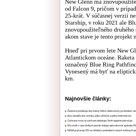
New Glenn má znovupoužiteľ
od Falcon 9, pričom v príp
25-krát. V súčasnej verzii 
Starship, v roku 2021 ale Bl
znovupoužiteľného druhého s
akom stave je tento projekt n
Hneď pri prvom lete New Gle
Atlantickom oceáne. Raketa 
označený Blue Ring Pathfind
Vynesený má byť na eliptick
km.
Najnovšie články:
Železnice predávajú dve tretiny lístkov elektronicky, po donútení ce
Alza nasadila dve novinky, jednu užitočnú a jednu kontroverznú
Záchrana misie na záchranu teleskopu Swift úspešne pokračuje
Microsoft v čase drahých pamätí sľubuje optimalizovať spotrebu
NASA pripravuje ISS na inštaláciu posledných nových solárnych p