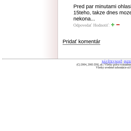
Pred par minutami ohlasi
15teho, takze dnes moze
nekona...
Odpovedať
Hodnotiť:
Pridať komentár
NÁVŠTEVNOSŤ
|
INZE
(C) 2004, 2005 DSL.sk | Všetky práva vyhradené
Všetky uvedené informácie sú b