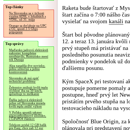
Top články
Raketa bude štartovať z Mys
štart začína o 7:00 nášho ča
Na Slovensku sa v tichosti
vypína ADSL v lokalitách s
VDSL, už 31. mája
vysielať na svojom
kanáli
na
Orange sa doťahuje na UPC
a O2, spustí 2.5 Gbps
pripojenie
Štart bol pôvodne plánovaný 
12. a teraz 13. januára kv
Top správy
prvý stupeň má pristávať na
Maďarsko jadrovú elektráreň
posledného posunutia neaviz
nakoniec kompletne
neodstavilo, Rumunsko mení
tok Dunaja
podmienky v pondelok už dob
Alza nasadila dve novinky,
ďalšiemu posunu.
jednu užitočnú a jednu
kontroverznú
Slovensko.sk má opäť
Kým SpaceX pri testovaní ak
technické problémy
postupuje pomerne pomaly a 
Železnice znižujú kvôli teplu
rýchlosť iba na 50 km/h,
postupne, hneď prvý let Ne
spôsobuje to meškanie
pristátím prvého stupňa na 
Ďalšia jadrová elektráreň
južne od Slovenska musela
kvôli teplu znížiť výkon
testovacieho nákladu na vyso
V Poľsku spustili takmer
gigawatthodinové úložisko,
z LiFePO4 článkov
Spoločnosť Blue Origin, za 
Telekom pridal 12 GB balík
plánovala pri predstavení n
pre Easy, chce zaň 12 eur