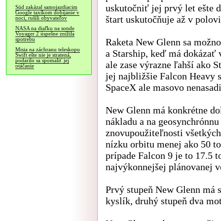
uskutočniť jej prvý let ešte
Súd zakázal samojazdiacim
Google taxíkom dobíjanie v
štart uskutočňuje až v polov
noci, rušili obyvateľov
NASA na diaľku na sonde
Voyager 2 úspešne znížila
spotrebu
Raketa New Glenn sa možnos
Misia na záchranu teleskopu
a Starship, keď má dokázať 
Swift ešte nie je stratená,
podarilo sa spomaliť jej
ale zase výrazne ľahší ako 
otáčanie
jej najbližšie Falcon Heavy 
SpaceX ale masovo nenasadila
New Glenn má konkrétne dok
nákladu a na geosynchrónnu 
znovupoužiteľnosti všetkých
nízku orbitu menej ako 50 to
prípade Falcon 9 je to 17.5 t
najvýkonnejšej plánovanej ve
Prvý stupeň New Glenn má 
kyslík, druhý stupeň dva mo