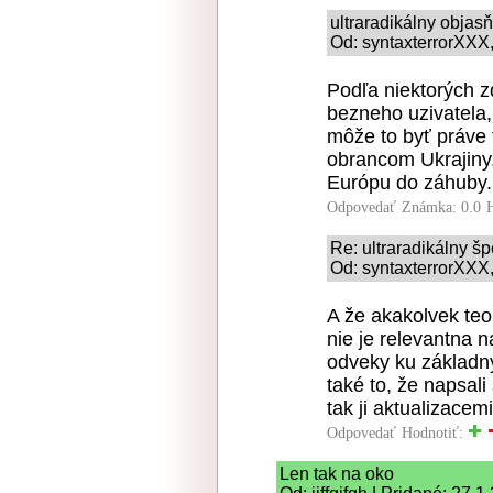
ultraradikálny obja
Od: syntaxterrorXXX,
Podľa niektorých z
bezneho uzivatela,
môže to byť práve 
obrancom Ukrajiny
Európu do záhuby.
Odpovedať
Známka: 0.0
Re: ultraradikálny š
Od: syntaxterrorXXX,
A že akakolvek teo
nie je relevantna n
odveky ku základný
také to, že napsali s
tak ji aktualizacem
Odpovedať
Hodnotiť:
Len tak na oko