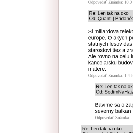
Odpovedať
Známka: 10.0
Re: Len tak na oko
Od: Quanti | Pridané
Si miliardova tele
europe. O akych po
statnych lesov das
starostovi tiez a z
Ale rovno na celu 
kancelarsku budovu
matere.
Odpovedať
Známka: 1.4
Re: Len tak na o
Od: SedimNaHajzl
Bavime sa o zap
severny balkan 
Odpovedať
Známka: -
Re: Len tak na oko