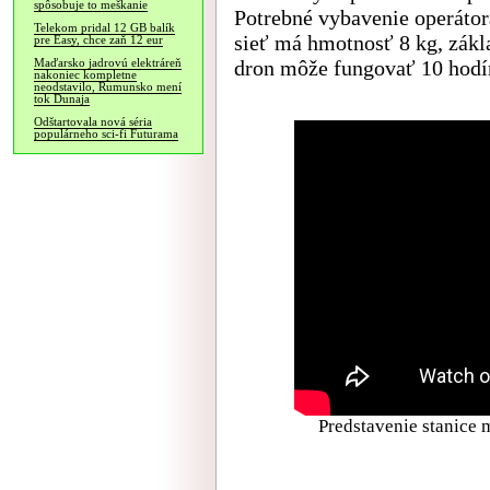
spôsobuje to meškanie
Potrebné vybavenie operáto
Telekom pridal 12 GB balík
sieť má hmotnosť 8 kg, zákl
pre Easy, chce zaň 12 eur
dron môže fungovať 10 hodí
Maďarsko jadrovú elektráreň
nakoniec kompletne
neodstavilo, Rumunsko mení
tok Dunaja
Odštartovala nová séria
populárneho sci-fi Futurama
Predstavenie stanice 