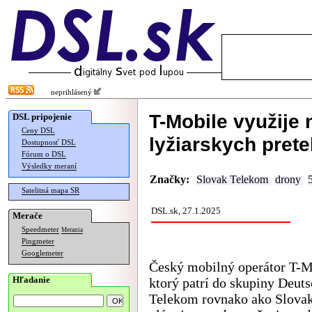
neprihlásený
T-Mobile využije
DSL pripojenie
Ceny DSL
lyžiarskych pret
Dostupnosť DSL
Fórum o DSL
Výsledky meraní
Značky:
Slovak Telekom
drony
Satelitná mapa SR
DSL.sk, 27.1.2025
Merače
Speedmeter
Merania
Pingmeter
Googlemeter
Český mobilný operátor T-M
Hľadanie
ktorý patrí do skupiny Deut
Telekom rovnako ako Slova