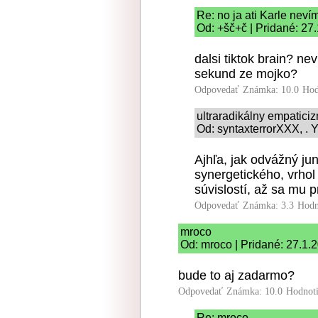
Re: no ja ati Karle neví
Od: +šč+č | Pridané: 27
dalsi tiktok brain? ne
sekund ze mojko?
Odpovedať
Známka: 10.0
Hod
ultraradikálny empatici
Od: syntaxterrorXXX, . Y
Ajhľa, jak odvážný ju
synergetického, vrhol
súvislostí, až sa mu p
Odpovedať
Známka: 3.3
Hodn
mroco
Od: mroco | Pridané: 27.1.
bude to aj zadarmo?
Odpovedať
Známka: 10.0
Hodnot
Re: mroco