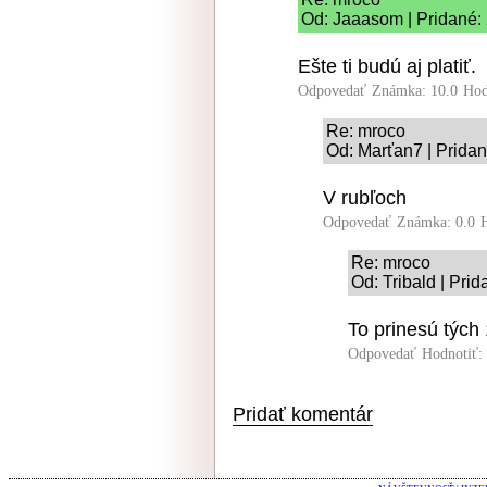
Od: Jaaasom | Pridané:
Ešte ti budú aj platiť.
Odpovedať
Známka: 10.0
Hod
Re: mroco
Od: Marťan7 | Pridan
V rubľoch
Odpovedať
Známka: 0.0
Re: mroco
Od: Tribald | Pri
To prinesú týc
Odpovedať
Hodnotiť:
Pridať komentár