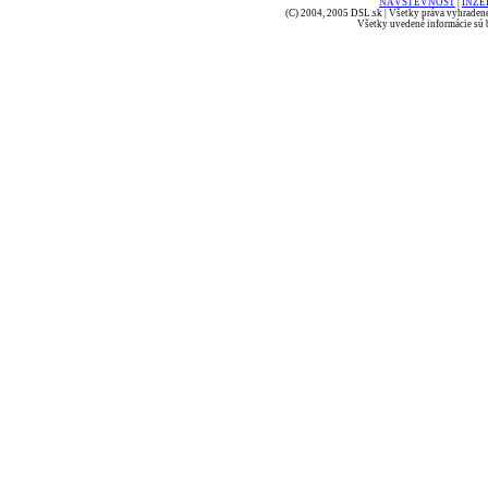
NÁVŠTEVNOSŤ
|
INZE
(C) 2004, 2005 DSL.sk | Všetky práva vyhradené
Všetky uvedené informácie sú b