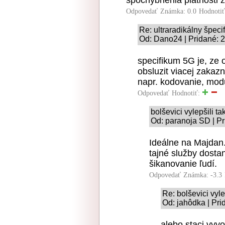
Odpovedať
Známka: 0.0
Hodnoti
Re: ultraradikálny špeci
Od: Dano24 | Pridané: 
specifikum 5G je, ze o
obsluzit viacej zakazn
napr. kodovanie, modu
Odpovedať
Hodnotiť:
bolševici vylepšili ta
Od: paranoja SD | Pr
Ideálne na Majdan.
tajné služby dosta
šikanovanie ľudí.
Odpovedať
Známka: -3.3
Re: bolševici vyle
Od: jahôdka | Pri
alebo staci vyvo