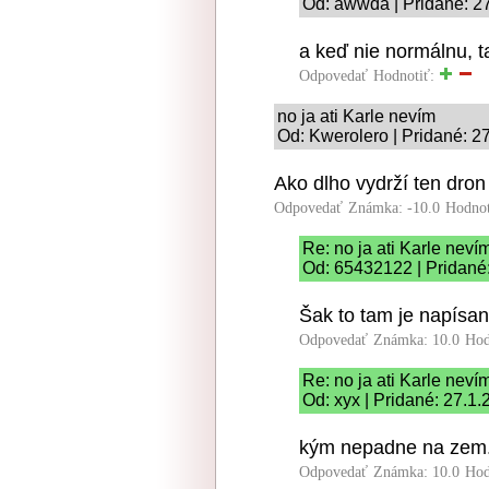
Od: awwda | Pridané: 2
a keď nie normálnu, 
Odpovedať
Hodnotiť:
no ja ati Karle nevím
Od: Kwerolero | Pridané: 2
Ako dlho vydrží ten dro
Odpovedať
Známka: -10.0
Hodnot
Re: no ja ati Karle neví
Od: 65432122 | Pridané
Šak to tam je napísan
Odpovedať
Známka: 10.0
Hod
Re: no ja ati Karle neví
Od: xyx | Pridané: 27.1
kým nepadne na zem.
Odpovedať
Známka: 10.0
Hod