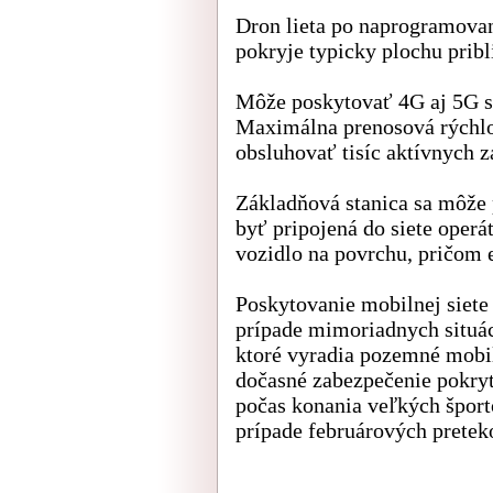
Dron lieta po naprogramovan
pokryje typicky plochu pri
Môže poskytovať 4G aj 5G si
Maximálna prenosová rýchlo
obsluhovať tisíc aktívnych 
Základňová stanica sa môže 
byť pripojená do siete operát
vozidlo na povrchu, pričom e
Poskytovanie mobilnej siet
prípade mimoriadnych situác
ktoré vyradia pozemné mobiln
dočasné zabezpečenie pokryti
počas konania veľkých športo
prípade februárových preteko