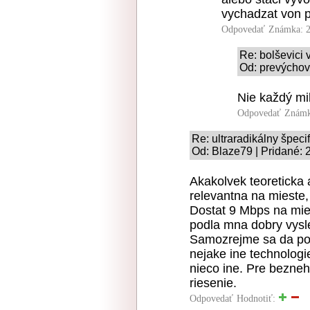
vychadzat von p
Odpovedať
Známka: 2
Re: bolševici v
Od: prevýchov
Nie každý mi
Odpovedať
Známk
Re: ultraradikálny špeci
Od: Blaze79 | Pridané: 
Akakolvek teoreticka 
relevantna na mieste,
Dostat 9 Mbps na mie
podla mna dobry vysl
Samozrejme sa da pove
nejake ine technologi
nieco ine. Pre bezneh
riesenie.
Odpovedať
Hodnotiť: