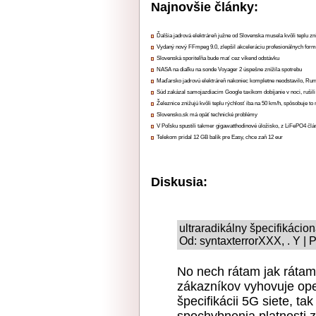
Najnovšie články:
Ďalšia jadrová elektráreň južne od Slovenska musela kvôli teplu zn
Vydaný nový FFmpeg 9.0, zlepšil akceleráciu profesionálnych form
Slovenská sporiteľňa bude mať cez víkend odstávku
NASA na diaľku na sonde Voyager 2 úspešne znížila spotrebu
Maďarsko jadrovú elektráreň nakoniec kompletne neodstavilo, Ru
Súd zakázal samojazdiacim Google taxíkom dobíjanie v noci, rušili
Železnice znižujú kvôli teplu rýchlosť iba na 50 km/h, spôsobuje t
Slovensko.sk má opäť technické problémy
V Poľsku spustili takmer gigawatthodinové úložisko, z LiFePO4 čl
Telekom pridal 12 GB balík pre Easy, chce zaň 12 eur
Diskusia:
ultraradikálny špecifikácio
Od: syntaxterrorXXX, . Y | 
No nech rátam jak rátam,
zákazníkov vyhovuje ope
špecifikácii 5G siete, 
spochybnenia platnosti 