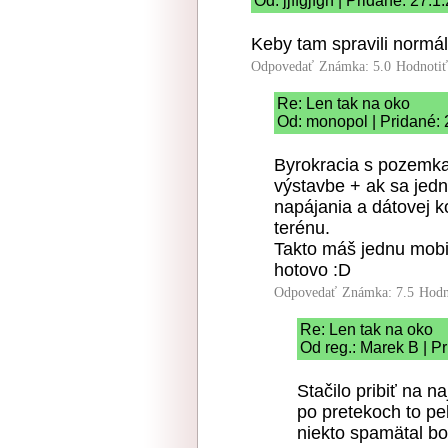
Od: jjffgjfgh | Pridané: 27.
Keby tam spravili normá
Odpovedať
Známka: 5.0
Hodnoti
Re: Len tak na oko
Od: monopol | Pridané: 
Byrokracia s pozemka
výstavbe + ak sa jedná
napájania a dátovej k
terénu.
Takto máš jednu mobi
hotovo :D
Odpovedať
Známka: 7.5
Hodn
Re: Len tak na oko
Od reg.: Marek B | P
Stačilo pribiť na n
po pretekoch to pe
niekto spamätal bo