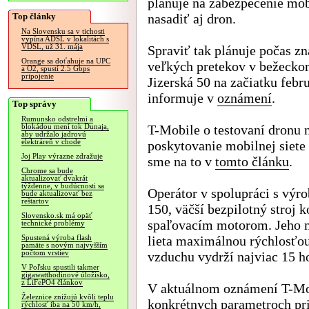
plánuje na zabezpečenie mob
Top články
nasadiť aj dron.
Na Slovensku sa v tichosti
vypína ADSL v lokalitách s
VDSL, už 31. mája
Spraviť tak plánuje počas z
Orange sa doťahuje na UPC
veľkých pretekov v bežecko
a O2, spustí 2.5 Gbps
pripojenie
Jizerská 50 na začiatku febru
informuje v
oznámení
.
Top správy
Rumunsko odstrelmi a
T-Mobile o testovaní dronu 
blokádou mení tok Dunaja,
aby udržalo jadrovú
elektráreň v chode
poskytovanie mobilnej siete
Joj Play výrazne zdražuje
sme na to v
tomto článku
.
Chrome sa bude
aktualizovať dvakrát
týždenne, v budúcnosti sa
Operátor v spolupráci s vý
bude aktualizovať bez
reštartov
150, väčší bezpilotný stroj k
Slovensko.sk má opäť
spaľovacím motorom. Jeho m
technické problémy
lieta maximálnou rýchlosťou
Spustená výroba flash
pamäte s novým najvyšším
počtom vrstiev
vzduchu vydrží najviac 15 h
V Poľsku spustili takmer
gigawatthodinové úložisko,
z LiFePO4 článkov
V aktuálnom oznámení T-Mob
Železnice znižujú kvôli teplu
konkrétnych parametroch pri
rýchlosť iba na 50 km/h,