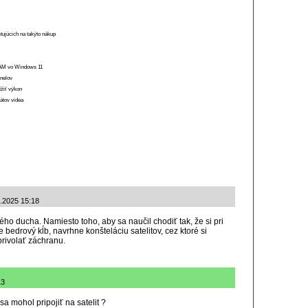
stujúcich na takýto nákup
 RAM vo Windows 11
anelov
ížiť výkon
átov videa
1.2025 15:18
ho ducha. Namiesto toho, aby sa naučil chodiť tak, že si pri
bedrový kĺb, navrhne konšteláciu satelitov, cez ktoré si
rivolať záchranu.
13
a mohol pripojiť na satelit ?