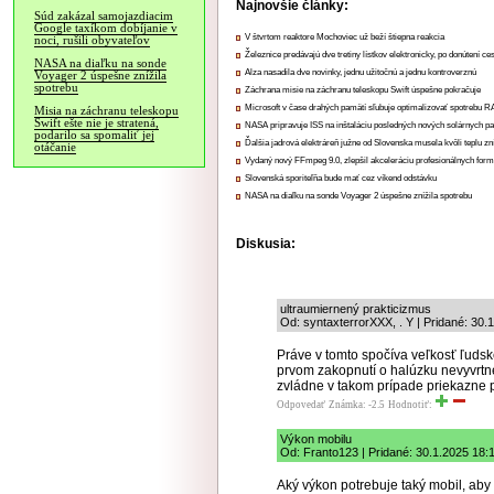
Najnovšie články:
Súd zakázal samojazdiacim
Google taxíkom dobíjanie v
V štvrtom reaktore Mochoviec už beží štiepna reakcia
noci, rušili obyvateľov
Železnice predávajú dve tretiny lístkov elektronicky, po donútení ce
NASA na diaľku na sonde
Alza nasadila dve novinky, jednu užitočnú a jednu kontroverznú
Voyager 2 úspešne znížila
spotrebu
Záchrana misie na záchranu teleskopu Swift úspešne pokračuje
Microsoft v čase drahých pamätí sľubuje optimalizovať spotrebu
Misia na záchranu teleskopu
Swift ešte nie je stratená,
NASA pripravuje ISS na inštaláciu posledných nových solárnych p
podarilo sa spomaliť jej
Ďalšia jadrová elektráreň južne od Slovenska musela kvôli teplu zn
otáčanie
Vydaný nový FFmpeg 9.0, zlepšil akceleráciu profesionálnych form
Slovenská sporiteľňa bude mať cez víkend odstávku
NASA na diaľku na sonde Voyager 2 úspešne znížila spotrebu
Diskusia:
ultraumiernený prakticizmus
Od: syntaxterrorXXX, . Y | Pridané: 30.
Práve v tomto spočíva veľkosť ľudské
prvom zakopnutí o halúzku nevyvrtne 
zvládne v takom prípade priekazne p
Odpovedať
Známka: -2.5
Hodnotiť:
Výkon mobilu
Od: Franto123 | Pridané: 30.1.2025 18:
Aký výkon potrebuje taký mobil, aby s