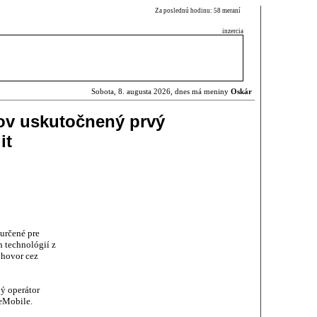
Za poslednú hodinu: 58 meraní
inzercia
Sobota, 8. augusta 2026, dnes má meniny
Oskár
ov uskutočnený prvý
it
určené pre
 technológií z
ohovor cez
ý operátor
ceMobile.