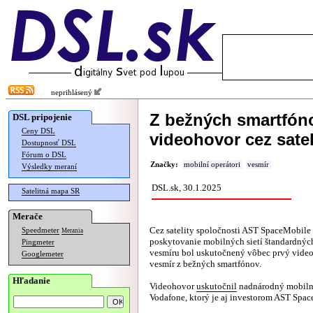
neprihlásený
Z bežných smartfón
DSL pripojenie
Ceny DSL
videohovor cez satel
Dostupnosť DSL
Fórum o DSL
Značky:
mobilní operátori
vesmír
Výsledky meraní
DSL.sk, 30.1.2025
Satelitná mapa SR
Merače
Cez satelity spoločnosti AST SpaceMobile 
Speedmeter
Merania
poskytovanie mobilných sietí štandardných
Pingmeter
vesmíru bol uskutočnený vôbec prvý vide
Googlemeter
vesmír z bežných smartfónov.
Hľadanie
Videohovor
uskutočnil
nadnárodný mobiln
Vodafone, ktorý je aj investorom AST Spa