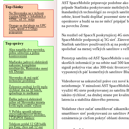
AST SpaceMobile pripravuje podobne ako
Top články
prípade Starlinku poskytovanie mobilných 
štandardných technológií zo svojich sateli
Na Slovensku sa v tichosti
orbite, ktoré budú dopĺňať pozemné siete
vypína ADSL v lokalitách s
VDSL, už 31. mája
operátorov a budú sa na ne môcť pripájať 
na povrchu Zeme.
Orange sa doťahuje na UPC
a O2, spustí 2.5 Gbps
pripojenie
Na rozdiel od SpaceX poskytujúcej 4G siet
SpaceMobile podporujú aj 5G sieť. Zárov
Top správy
Starlink satelitov používaných aj na posk
spoliehať na menej veľkých satelitov s ve
Alza nasadila dve novinky,
jednu užitočnú a jednu
kontroverznú
Prototyp satelitu od AST SpaceMobile s o
Maďarsko jadrovú elektráreň
skorších informácií je na orbite nad 500 k
nakoniec kompletne
signál pokrýva viac ako 300-tisíc štvorco
neodstavilo, Rumunsko mení
vypustených päť komerčných satelitov Blu
tok Dunaja
Slovensko.sk má opäť
Videohovor sa uskutočnil práve cez nové k
technické problémy
neinformuje. V minulosti AST SpaceMobile 
Železnice znižujú kvôli teplu
využití 4G siete poskytovanej zo satelitu
rýchlosť iba na 50 km/h,
spôsobuje to meškanie
takúto rýchlosť, na druhej strane pre kval
latencia a stabilita dátového prenosu.
Ďalšia jadrová elektráreň
južne od Slovenska musela
kvôli teplu znížiť výkon
Vodafone chce začať umožňovať zákazníko
V Poľsku spustili takmer
smartfónov sieť poskytovanú zo satelitov
gigawatthodinové úložisko,
oznámenia je cieľom pokryť oblasti doter
z LiFePO4 článkov
Telekom pridal 12 GB balík
pre Easy, chce zaň 12 eur