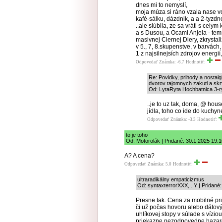
dnes mi to nemyslí,
moja múza si ráno vzala nase v
kafé-sálku, dázdnik, a a 2-tyzd
..ale slúbila, ze sa vráti s cel
a s Dusou, a Ocami Anjela - te
masivnej Ciernej Diery, zkryst
v 5., 7, 8.skupenstve, v barvách,
1 z najsilnejsích zdrojov energi
Odpovedať
Známka: -6.7
Hodnotiť:
Re: Povidky, prihody a nostal
dvorov tajomnych zakuti a skr
Od: LytaRyta Hochbatnica 3-ry
..je to uz tak, doma, @ hou
jídla, toho co ide do kuchy
Odpovedať
Známka: -3.3
Hodnotiť:
to je toho
Od: Motorolák | Pridané: 30.1.2025 19:
A? A cena?
Odpovedať
Známka: 5.0
Hodnotiť:
ultraradikálny empaticizmus
Od: syntaxterrorXXX, . Y | Pridané
Presne tak. Cena za mobilné pri
či už počas hovoru alebo dátov
uhlíkovej stopy v súlade s vízio
priekazne nezodpovedne hazar