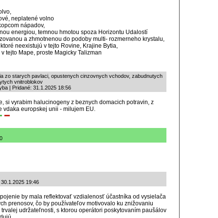
olvo,
nové, neplatené volno
ym kopcom nápadov,
mnou energiou, temnou hmotou spoza Horizontu Udalostí
alizovanou a zhmotnenou do podoby multi- rozmerneho krystalu,
 ktoré neexistujú v tejto Rovine, Krajine Bytia,
í, v tejto Mape, proste Magicky Talizman
gia zo starych pavlaci, opustenych cinzovnych vchodov, zabudnutych
ytych vnitroblokov
ba | Pridané: 31.1.2025 18:56
se, si vyrabim halucinogeny z beznych domacich potravin, z
ne vdaka europskej unii - milujem EU.
10
: 30.1.2025 19:46
pojenie by mala reflektovať vzdialenosť účastníka od vysielača
ých prenosov, čo by používateľov motivovalo ku znižovaniu
u trvalej udržateľnosti, s ktorou operátori poskytovaním paušálov
dujú.