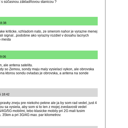
í s súčasnou základňovou stanicou ?
?
18:38
ake kriticke, vzhladom nato, ze smerom nahor je vyrazne menej
ovali signal...podobne ako vyrazny rozdiel v dosahu lacnych
o mesta
19:06
n, ale antena satelitu.
y so Zemou, sondy maju maly vysielaci vykon, ale obrovska
tena ktorou sondu ovladas je obrovska, a antena na sonde
5 18:42
zpravky zneju pre niekoho pekne ale ja by som rad vedel, just 4
lou sa vysiela, aby som si to len z mojej zvedavosti vedel
/4G/5G mobilmi, lebo klasicke mobily pri 2G mali tusim
 35km a pri 3G/4G max. par kilometrov.