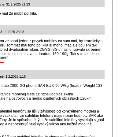
dané: 31.1.2025 21:23
 mal 2g mobil pol kila.
 31.1.2025 23:08
m ze snad jeden z prvych mobilov co som mal, by teoreticky s
oru som tiez mal toho pol kila aj mohol mat, ale tipujem tak
 pred dvadsiatimi rokmi. 2G/3G (3G u nas fungovalo skromne)
imi rokmi mohli mavat odhadom 150-190g. Tak s cim to chces
ukmi?
né: 1.2.2025 1:18
e date 2000, 2G phone SAR EU 0.96 W/kg (head) , Weight 133
anice mobilnej siete tu: https://dopice.sk/tka
le na ostrovoch a riedko osídlených oblastiach 120km
b
elitné telefóny sa líši v závislosti od konkrétneho modelu a
však platí, že satelitné telefóny majú nižšie hodnoty SAR ako
óny. Je to spôsobené tým, že satelitné telefóny vysielajú signál
osť a nepotrebujú taký vysoký výkon ako bežné mobilné