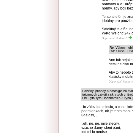
Maximálna hodnota
normami a v Európske
normy, aby boli be
Tento telefón je z
ideálny pre použit
Satelitný telefón 
W/Kg Weight: 247 
Odpovedať
Hodnotiť:
Re: Výkon mobi
Od: sskss | Pri
Ano tak nejak 
detailne cital 
Aby to nebolo 
klasicky mobiln
Odpovedať
Hodnoti
Povidky, prihody a nostalgia zo s
tajomnych zakuti a skrytych vnitro
Od: LytaRyta Hochbatnica 3-ryba |
..to zálezí od miesta, a casu, k
podmienkach, ak je tento mobil 
udalosti, ..
..eh, ne, ne, milé slecny,
vzácne dámy, ctení páni,
ted mi to nepíse,