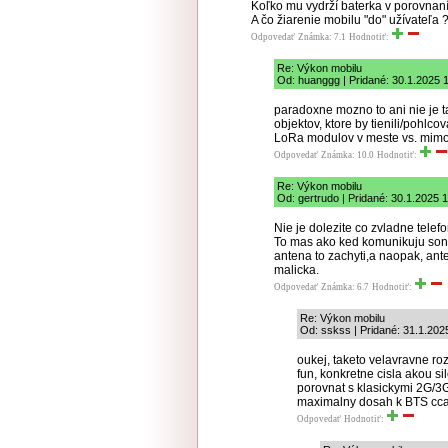
Koľko mu vydrží baterka v porovnan
A čo žiarenie mobilu "do" užívateľa 
Odpovedať
Známka: 7.1
Hodnotiť:
Re: Výkon mobilu
Od: huanggg | Pridané: 30.1.2025 
paradoxne mozno to ani nie je t
objektov, ktore by tienili/pohlc
LoRa modulov v meste vs. mim
Odpovedať
Známka: 10.0
Hodnotiť:
Re: Výkon mobilu
Od: gertrudo | Pridané: 30.1.2025 
Nie je dolezite co zvladne telefo
To mas ako ked komunikuju sond
antena to zachyti,a naopak, an
malicka.
Odpovedať
Známka: 6.7
Hodnotiť:
Re: Výkon mobilu
Od: sskss | Pridané: 31.1.202
oukej, taketo velavravne ro
fun, konkretne cisla akou si
porovnat s klasickymi 2G/3G
maximalny dosah k BTS cca.
Odpovedať
Hodnotiť: