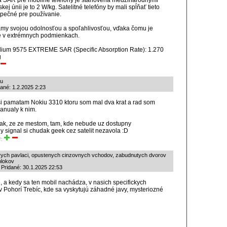
 SAR pre mobilné telefóny je stanovená medzinárodnými
j únii je to 2 W/kg. Satelitné telefóny by mali spĺňať tieto
zpečné pre používanie.
námy svojou odolnosťou a spoľahlivosťou, vďaka čomu je
ie v extrémnych podmienkach.
Iridium 9575 EXTREME SAR (Specific Absorption Rate): 1.270
g
lu
dané: 1.2.2025 2:23
si pamatam Nokiu 3310 ktoru som mal dva krat a rad som
manualy k nim.
tak, ze ze mestom, tam, kde nebude uz dostupny
y signal si chudak geek cez satelit nezavola :D
ť:
tarych pavlaci, opustenych cinzovnych vchodov, zabudnutych dvorov
blokov
 Pridané: 30.1.2025 22:53
de, a kedy sa ten mobil nachádza, v nasich specifickych
v Pohorí Trebíc, kde sa vyskytujú záhadné javy, mysteriozné