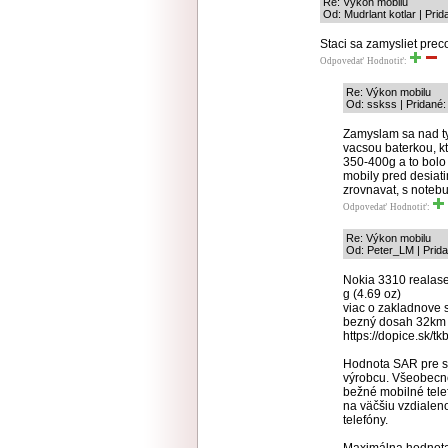
Re: Výkon mobilu
Od: Mudrlant kotlar | Pri
Staci sa zamysliet preco
Odpovedať
Hodnotiť:
Re: Výkon mobilu
Od: sskss | Pridané:
Zamyslam sa nad ty
vacsou baterkou, kt
350-400g a to bolo
mobily pred desiat
zrovnavat, s noteb
Odpovedať
Hodnotiť:
Re: Výkon mobilu
Od: Peter_LM | Prida
Nokia 3310 realas
g (4.69 oz)
viac o zakladnove st
bezný dosah 32km a
https://dopice.sk/tk
Hodnota SAR pre sat
výrobcu. Všeobecne 
bežné mobilné telef
na väčšiu vzdialen
telefóny.