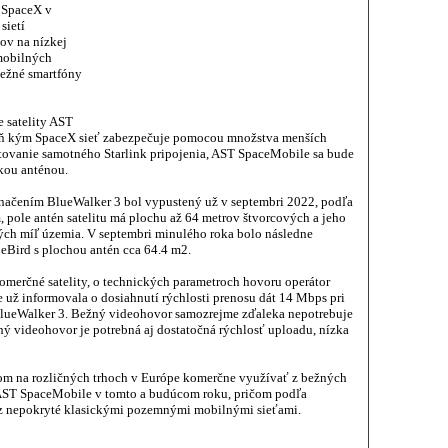
 SpaceX v
sietí
tov na nízkej
 mobilných
bežné smartfóny
e satelity AST
eň kým SpaceX sieť zabezpečuje pomocou množstva menších
ytovanie samotného Starlink pripojenia, AST SpaceMobile sa bude
ľkou anténou.
značením BlueWalker 3 bol vypustený už v septembri 2022, podľa
m, pole antén satelitu má plochu až 64 metrov štvorcových a jeho
vých míľ územia. V septembri minulého roka bolo následne
eBird s plochou antén cca 64.4 m2.
omerčné satelity, o technických parametroch hovoru operátor
už informovala o dosiahnutí rýchlosti prenosu dát 14 Mbps pri
 BlueWalker 3. Bežný videohovor samozrejme zďaleka nepotrebuje
itný videohovor je potrebná aj dostatočná rýchlosť uploadu, nízka
m na rozličných trhoch v Európe komerčne využívať z bežných
 AST SpaceMobile v tomto a budúcom roku, pričom podľa
az nepokryté klasickými pozemnými mobilnými sieťami.