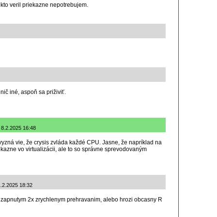
iekto veril priekazne nepotrebujem.
ič iné, aspoň sa priživiť.
: 8.2.2025 16:48
 vyzná vie, že crysis zvláda každé CPU. Jasne, že napríklad na
ekazne vo virtualizácii, ale to so správne sprevodovaným
1.2.2025 18:32
so zapnutym 2x zrychlenym prehravanim, alebo hrozi obcasny R