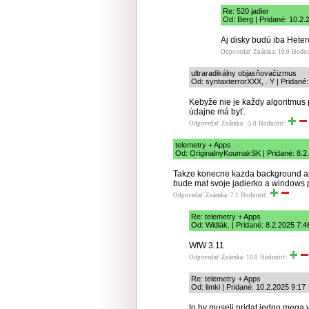
Re: 520 jadier
Od: Berg | Pridané: 10.2.
Aj disky budú iba Heter
Odpovedať
Známka: 10.0
Hodno
ultraradikálny objasňovačizmus
Od: syntaxterrorXXX, . Y | Pridané:
Kebyže nie je každy algoritmus 
údajne má byť.
Odpovedať
Známka: -5.0
Hodnotiť:
telemetry + Apps
Od: OriginalnyKoumakSK | Pridané: 8.2
Takze konecne kazda background ap
bude mat svoje jadierko a windows p
Odpovedať
Známka: 7.1
Hodnotiť:
Re: telemetry + Apps
Od: Widlák. | Pridané: 8.2.2025 7:4
WfW 3.11
Odpovedať
Známka: 10.0
Hodnotiť:
Re: telemetry + Apps
Od: limki | Pridané: 10.2.2025 9:17
to by museli pridat jedno mega