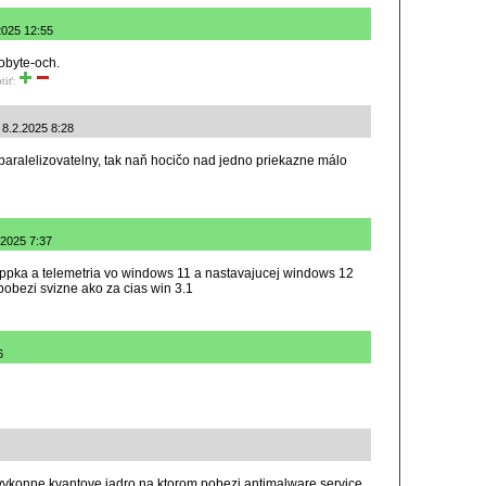
2025 12:55
obyte-och.
tiť:
 8.2.2025 8:28
paralelizovatelny, tak naň hocičo nad jedno priekazne málo
.2025 7:37
pka a telemetria vo windows 11 a nastavajucej windows 12
obezi svizne ako za cias win 3.1
6
 vykonne kvantove jadro na ktorom pobezi antimalware service