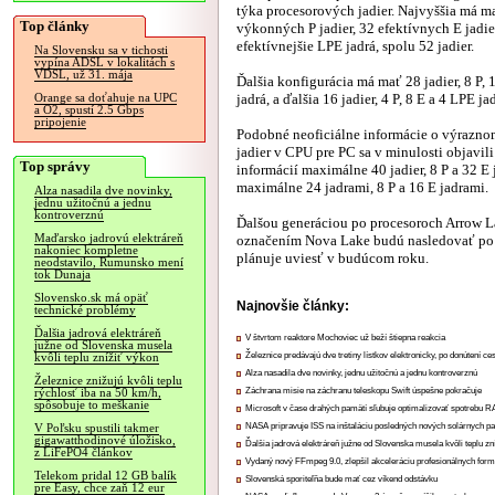
týka procesorových jadier. Najvyššia má m
Top články
výkonných P jadier, 32 efektívnych E jadier
efektívnejšie LPE jadrá, spolu 52 jadier.
Na Slovensku sa v tichosti
vypína ADSL v lokalitách s
VDSL, už 31. mája
Ďalšia konfigurácia má mať 28 jadier, 8 P, 
jadrá, a ďalšia 16 jadier, 4 P, 8 E a 4 LPE ja
Orange sa doťahuje na UPC
a O2, spustí 2.5 Gbps
pripojenie
Podobné neoficiálne informácie o výrazno
jadier v CPU pre PC sa v minulosti objavil
Top správy
informácií maximálne 40 jadier, 8 P a 32 E 
maximálne 24 jadrami, 8 P a 16 E jadrami.
Alza nasadila dve novinky,
jednu užitočnú a jednu
kontroverznú
Ďalšou generáciou po procesoroch Arrow L
Maďarsko jadrovú elektráreň
označením Nova Lake budú nasledovať po n
nakoniec kompletne
plánuje uviesť v budúcom roku.
neodstavilo, Rumunsko mení
tok Dunaja
Slovensko.sk má opäť
Najnovšie články:
technické problémy
Ďalšia jadrová elektráreň
V štvrtom reaktore Mochoviec už beží štiepna reakcia
južne od Slovenska musela
Železnice predávajú dve tretiny lístkov elektronicky, po donútení ce
kvôli teplu znížiť výkon
Alza nasadila dve novinky, jednu užitočnú a jednu kontroverznú
Železnice znižujú kvôli teplu
Záchrana misie na záchranu teleskopu Swift úspešne pokračuje
rýchlosť iba na 50 km/h,
spôsobuje to meškanie
Microsoft v čase drahých pamätí sľubuje optimalizovať spotrebu
NASA pripravuje ISS na inštaláciu posledných nových solárnych p
V Poľsku spustili takmer
gigawatthodinové úložisko,
Ďalšia jadrová elektráreň južne od Slovenska musela kvôli teplu zn
z LiFePO4 článkov
Vydaný nový FFmpeg 9.0, zlepšil akceleráciu profesionálnych form
Telekom pridal 12 GB balík
Slovenská sporiteľňa bude mať cez víkend odstávku
pre Easy, chce zaň 12 eur