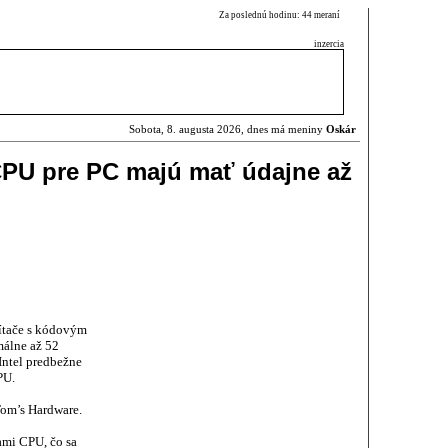
Za poslednú hodinu: 44 meraní
inzercia
Sobota, 8. augusta 2026, dnes má meniny
Oskár
CPU pre PC majú mať údajne až
čítače s kódovým
álne až 52
 Intel predbežne
PU.
om’s Hardware.
iami CPU, čo sa