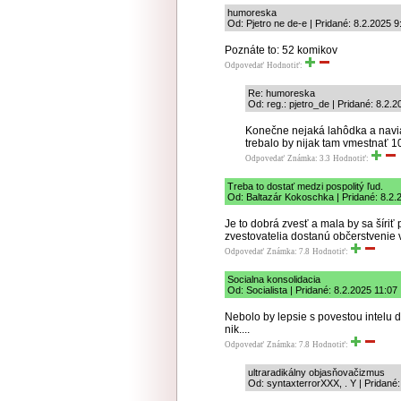
humoreska
Od: Pjetro ne de-e | Pridané: 8.2.2025 9
Poznáte to: 52 komikov
Odpovedať
Hodnotiť:
Re: humoreska
Od: reg.: pjetro_de | Pridané: 8.2.
Konečne nejaká lahôdka a navia
trebalo by nijak tam vmestnať 10
Odpovedať
Známka: 3.3
Hodnotiť:
Treba to dostať medzi pospolitý ľud.
Od: Baltazár Kokoschka | Pridané: 8.2.
Je to dobrá zvesť a mala by sa šíri
zvestovatelia dostanú občerstvenie
Odpovedať
Známka: 7.8
Hodnotiť:
Socialna konsolidacia
Od: Socialista | Pridané: 8.2.2025 11:07
Nebolo by lepsie s povestou intelu 
nik....
Odpovedať
Známka: 7.8
Hodnotiť:
ultraradikálny objasňovačizmus
Od: syntaxterrorXXX, . Y | Pridané