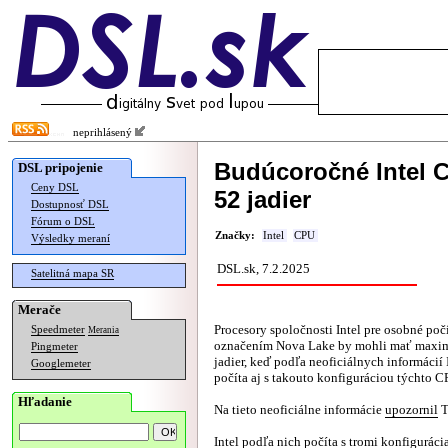
neprihlásený
Budúcoročné Intel 
DSL pripojenie
Ceny DSL
52 jadier
Dostupnosť DSL
Fórum o DSL
Značky:
Intel
CPU
Výsledky meraní
DSL.sk, 7.2.2025
Satelitná mapa SR
Merače
Procesory spoločnosti Intel pre osobné po
Speedmeter
Merania
označením Nova Lake by mohli mať maxim
Pingmeter
jadier, keď podľa neoficiálnych informácií
Googlemeter
počíta aj s takouto konfiguráciou týchto C
Hľadanie
Na tieto neoficiálne informácie
upozornil
T
Intel podľa nich počíta s tromi konfigurác