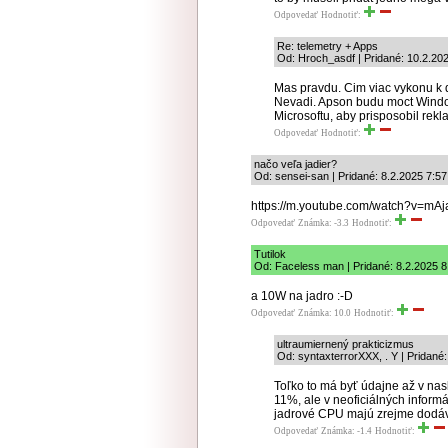
Odpovedať
Hodnotiť:
Re: telemetry + Apps
Od: Hroch_asdf | Pridané: 10.2.20
Mas pravdu. Cim viac vykonu k di
Nevadi. Apson budu moct Window
Microsoftu, aby prisposobil rekl
Odpovedať
Hodnotiť:
načo veľa jadier?
Od: sensei-san | Pridané: 8.2.2025 7:57
https://m.youtube.com/watch?v=m
Odpovedať
Známka: -3.3
Hodnotiť:
Tutilok
Od: Faceless man | Pridané: 8.2.2025 8
a 10W na jadro :-D
Odpovedať
Známka: 10.0
Hodnotiť:
ultraumiernený prakticizmus
Od: syntaxterrorXXX, . Y | Pridané
Toľko to má byť údajne až v nas
11%, ale v neoficiálných inform
jadrové CPU majú zrejme dodá
Odpovedať
Známka: -1.4
Hodnotiť: