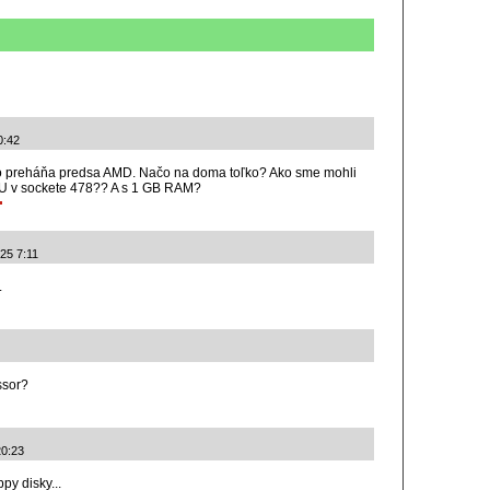
0:42
o preháňa predsa AMD. Načo na doma toľko? Ako sme mohli
PU v sockete 478?? A s 1 GB RAM?
25 7:11
.
ssor?
20:23
py disky...