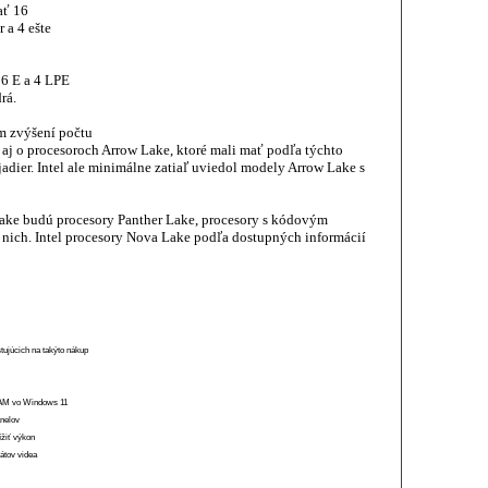
ať 16
 a 4 ešte
16 E a 4 LPE
drá.
m zvýšení počtu
i aj o procesoroch Arrow Lake, ktoré mali mať podľa týchto
jadier. Intel ale minimálne zatiaľ uviedol modely Arrow Lake s
ake budú procesory Panther Lake, procesory s kódovým
ich. Intel procesory Nova Lake podľa dostupných informácií
stujúcich na takýto nákup
 RAM vo Windows 11
anelov
ížiť výkon
átov videa