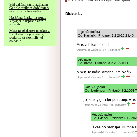
NASA na diaľku na sonde Voyager 2 úspešne znížila spotrebu
Súd zakázal samojazdiacim
Google taxíkom dobíjanie v
noci, rušili obyvateľov
Diskusia:
NASA na diaľku na sonde
Voyager 2 úspešne znížila
spotrebu
Misia na záchranu teleskopu
to je náhodička
Swift ešte nie je stratená,
Od: Kartárik | Pridané: 7.2.2025 23:48
podarilo sa spomaliť jej
otáčanie
Aj istých kariet je 52
Odpovedať
Známka: -6.0
Hodnotiť:
520 jadier
Od: nbmft | Pridané: 8.2.2025 0:11
a není to málo, antone inteloviči?
Odpovedať
Známka: 10.0
Hodnotiť:
Re: 520 jadier
Od: lolofonder | Pridané: 8.2.2025 
je, kazdy gender potrebuje vlas
Odpovedať
Známka: 5.0
Hodnotiť:
Re: 520 jadier
Od: Gfcocl | Pridané: 10.2.202
Takze po nastupe Trumpa s
Odpovedať
Známka: 10.0
Hodnotiť: