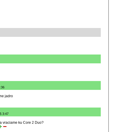
7:36
tne jadro
5 3:47
a vraciame ku Core 2 Duo?