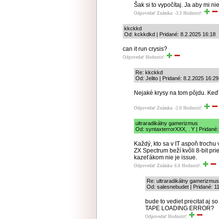
Šak si to vypočítaj. Ja aby mi n
Odpovedať
Známka: -3.3
Hodnotiť:
kkckkd
Od: kckkdkd | Pridané: 8.2.2025 16:18
can it run crysis?
Odpovedať
Hodnotiť:
Re: kkckkd
Od: Jelito | Pridané: 8.2.2025 16:29
Nejaké krysy na tom pôjdu. Keď n
Odpovedať
Známka: -2.0
Hodnotiť:
ultraradikálny gamerizmus
Od: syntaxterrorXXX, . Y | Pridané
Každý, kto sa v IT aspoň trochu
ZX Spectrum beží kvôli 8-bit pri
kazeťákom nie je issue.
Odpovedať
Známka: 6.0
Hodnotiť:
Re: ultraradikálny gamerizmus
Od: salesnebudet | Pridané: 1
bude to vediet precitat aj 
TAPE LOADING ERROR?
Odpovedať
Hodnotiť: