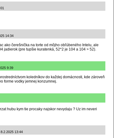
:01
2025 14:34
c ako čerešnička na torte od môjho obľúbeného Intelu, ale
4 jadierok (pre tupšie kuratenká, 52*2 je 104 a 104 > 52).
2025 9:39
ť prostredníctvom koledníkov do každej domácnosti, kde zároveň
 vo forme vodky jemnej konzumnej.
drzat hubu kym tie procaky najskor nevydaju ? Uz im neveri
: 8.2.2025 13:44