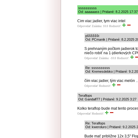
ssssssssss
Od: aaaaaass | Pridané: 8.2.2025 17:37
Cim viac jadier, tym viac intel
Odpovedať
Známka: 10.0
Hodnotiť:
pššššššt
Od: PCmanik | Pridané: 8.2.2025 2
S prehnaným počtom jadierok t
niečo robiť na 1-jdierkových C
Odpovedať
Známka: -10.0
Hodnotiť:
Re: ssssssssss
Od: Kremesdebko | Pridané: 9.2.20
čím viac jadier, tým viac melón ..
Odpovedať
Hodnotiť:
Teraflops
Od: Gandalf77 | Pridané: 9.2.2025 3:27
Kolko teraflop bude mat tento proce
Odpovedať
Hodnotiť:
Re: Teraflops
Od: kweroluro | Pridané: 9.2.2025 
Bude mať približne 12x 3,5" Flop