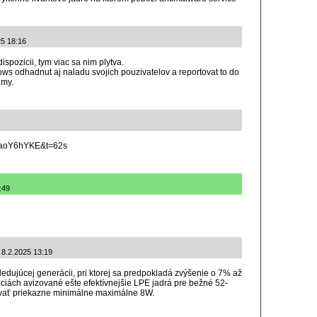
25 18:16
spozicii, tym viac sa nim plytva.
s odhadnut aj naladu svojich pouzivatelov a reportovat to do
amy.
AjaoY6hYKE&t=62s
:49
: 8.2.2025 13:19
ledujúcej generácii, pri ktorej sa predpokladá zvýšenie o 7% až
áciách avizované ešte efektívnejšie LPE jadrá pre bežné 52-
vať priekazne minimálne maximálne 8W.