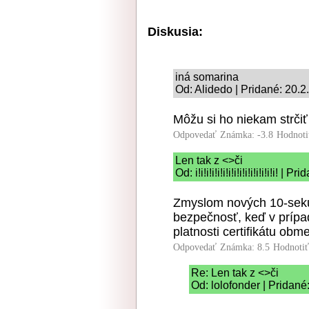
Diskusia:
iná somarina
Od: Alidedo | Pridané: 20.
Môžu si ho niekam strčiť
Odpovedať
Známka: -3.8
Hodnoti
Len tak z <>či
Od: i!i!i!i!i!i!i!i!i!i!i!i!i!i!i!
Zmyslom nových 10-sekun
bezpečnosť, keď v prípa
platnosti certifikátu obm
Odpovedať
Známka: 8.5
Hodnoti
Re: Len tak z <>či
Od: lolofonder | Pridané