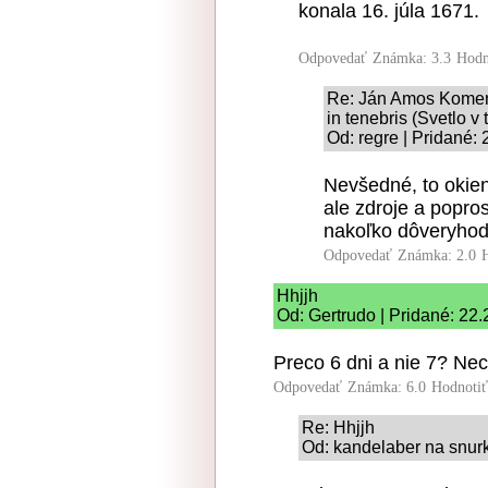
konala 16. júla 1671.
Odpovedať
Známka: 3.3
Hodn
Re: Ján Amos Komen
in tenebris (Svetlo v
Od: regre | Pridané:
Nevšedné, to okien
ale zdroje a popro
nakoľko dôveryhodn
Odpovedať
Známka: 2.0
Hhjjh
Od: Gertrudo | Pridané: 22.
Preco 6 dni a nie 7? Nec
Odpovedať
Známka: 6.0
Hodnoti
Re: Hhjjh
Od: kandelaber na snurk