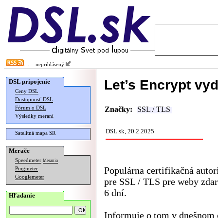
neprihlásený
Let’s Encrypt vyd
DSL pripojenie
Ceny DSL
Dostupnosť DSL
Fórum o DSL
Značky:
SSL / TLS
Výsledky meraní
DSL.sk, 20.2.2025
Satelitná mapa SR
Merače
Speedmeter
Merania
Populárna certifikačná autori
Pingmeter
Googlemeter
pre SSL / TLS pre weby zdarm
6 dní.
Hľadanie
Informuje o tom v
dnešnom 