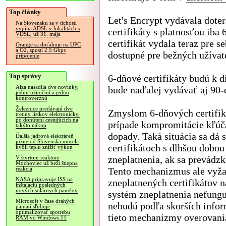
Top články
Let's Encrypt vydávala doter
Na Slovensku sa v tichosti
vypína ADSL v lokalitách s
certifikáty s platnosťou iba
VDSL, už 31. mája
certifikát vydala teraz pre se
Orange sa doťahuje na UPC
a O2, spustí 2.5 Gbps
dostupné pre bežných užívat
pripojenie
Top správy
6-dňové certifikáty budú k d
Alza nasadila dve novinky,
bude naďalej vydávať aj 90-d
jednu užitočnú a jednu
kontroverznú
Železnice predávajú dve
Zmyslom 6-dňových certifik
tretiny lístkov elektronicky,
po donútení cestujúcich na
prípade kompromitácie kľúča
takýto nákup
dopady. Taká situácia sa dá 
Ďalšia jadrová elektráreň
južne od Slovenska musela
certifikátoch s dlhšou dobo
kvôli teplu znížiť výkon
zneplatnenia, ak sa prevádz
V štvrtom reaktore
Mochoviec už beží štiepna
Tento mechanizmus ale vyža
reakcia
NASA pripravuje ISS na
zneplatnených certifikátov n
inštaláciu posledných
nových solárnych panelov
systém zneplatnenia nefungu
Microsoft v čase drahých
nebudú podľa skorších infor
pamätí sľubuje
optimalizovať spotrebu
tieto mechanizmy overovania
RAM vo Windows 11