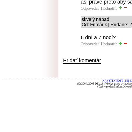
asi prave preto aby sa
Odpovedať
Hodnotiť:
skvelý nápad
Od: Filmárik | Pridané: 
6 dní a 7 nocí?
Odpovedať
Hodnotiť:
Pridať komentár
NÁVŠTEVNOSŤ
|
INZE
(C) 2004, 2005 DSL.sk | Všetky práva vyhradené
Všetky uvedené informácie sú b