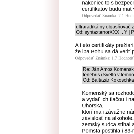
nakoniec to s bezpec
certifikatov budu mat 
Odpovedať
Známka: 7.1
Hodn
ultraradikálny objasňovač
Od: syntaxterrorXXX, . Y | 
A tieto certifikáty preži
že iba Bohu sa dá veriť 
Odpovedať
Známka: 1.7
Hodnoti
Re: Ján Amos Komenský 
tenebris (Svetlo v temno
Od: Baltazár Kokoschka 
Komenský sa rozhodol 
a vydať ich tlačou i 
Uhorska,
ktorí mali závažne ná
závislosť na alkohole.
zemský sudca stíhal 
Pomsta postihla i 83