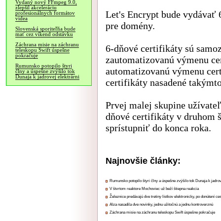
Vydaný nový FFmpeg 9.0,
zlepšil akceleráciu
Let's Encrypt bude vydávať 6
profesionálnych formátov
videa
pre domény.
Slovenská sporiteľňa bude
mať cez víkend odstávku
Záchrana misie na záchranu
6-dňové certifikáty sú samo
teleskopu Swift úspešne
pokračuje
zautomatizovanú výmenu cert
Rumunsko potopilo štyri
automatizovanú výmenu certi
člny a úspešne zvýšilo tok
Dunaja k jadrovej elektrárni
certifikáty nasadené takýmt
Prvej malej skupine užívateľ
dňové certifikáty v druhom š
sprístupniť do konca roka.
Najnovšie články:
Rumunsko potopilo štyri člny a úspešne zvýšilo tok Dunaja k jadrov
V štvrtom reaktore Mochoviec už beží štiepna reakcia
Železnice predávajú dve tretiny lístkov elektronicky, po donútení ce
Alza nasadila dve novinky, jednu užitočnú a jednu kontroverznú
Záchrana misie na záchranu teleskopu Swift úspešne pokračuje