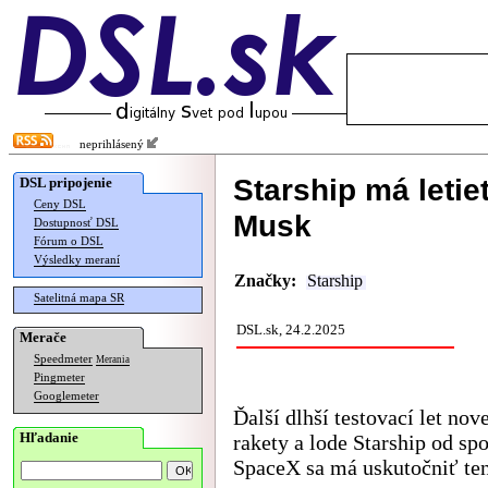
neprihlásený
Starship má letieť
DSL pripojenie
Ceny DSL
Musk
Dostupnosť DSL
Fórum o DSL
Výsledky meraní
Značky:
Starship
Satelitná mapa SR
DSL.sk, 24.2.2025
Merače
Speedmeter
Merania
Pingmeter
Googlemeter
Ďalší dlhší testovací let nov
Hľadanie
rakety a lode Starship od sp
SpaceX sa má uskutočniť ten