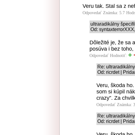
Veru tak. Stal sa z ne
Odpovedať
Známka: 5.7
Hodn
ultraradikálny špeci
Od: syntaxterrorXXX,
Dôležité je, že sa
posúva i bez toho, 
Odpovedať
Hodnotiť:
Re: ultraradikáln
Od: ricrdet | Prid
Veru, škoda ho.
som si kúpil nák
crazy”. Za chvil
Odpovedať
Známka: 3
Re: ultraradikáln
Od: ricrdet | Prid
Veru, škoda ho