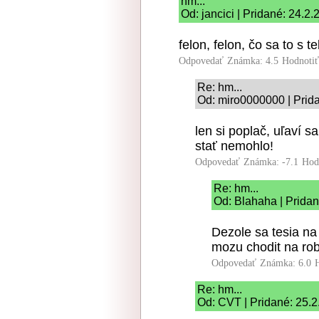
hm...
Od: jancici | Pridané: 24.2
felon, felon, čo sa to s t
Odpovedať
Známka: 4.5
Hodnoti
Re: hm...
Od: miro0000000 | Prid
len si poplač, uľaví s
stať nemohlo!
Odpovedať
Známka: -7.1
Hod
Re: hm...
Od: Blahaha | Pridan
Dezole sa tesia n
mozu chodit na ro
Odpovedať
Známka: 6.0
Re: hm...
Od: CVT | Pridané: 25.2