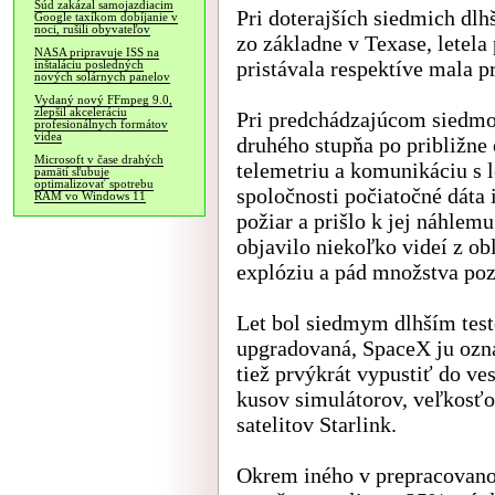
Súd zakázal samojazdiacim
Pri doterajších siedmich dlhš
Google taxíkom dobíjanie v
noci, rušili obyvateľov
zo základne v Texase, letela 
NASA pripravuje ISS na
pristávala respektíve mala p
inštaláciu posledných
nových solárnych panelov
Vydaný nový FFmpeg 9.0,
zlepšil akceleráciu
Pri predchádzajúcom siedm
profesionálnych formátov
videa
druhého stupňa po približne 
Microsoft v čase drahých
telemetriu a komunikáciu s 
pamätí sľubuje
optimalizovať spotrebu
spoločnosti počiatočné dáta i
RAM vo Windows 11
požiar a prišlo k jej náhle
objavilo niekoľko videí z obl
explóziu a pád množstva po
Let bol siedmym dlhším test
upgradovaná, SpaceX ju ozna
tiež prvýkrát vypustiť do ve
kusov simulátorov, veľkosťo
satelitov Starlink.
Okrem iného v prepracovano