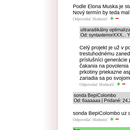
Podle Elona Muska je sta
Nový termín by teda mal 
Odpovedať
Hodnotiť:
ultraradikálny optimaliz
Od: syntaxterrorXXX, . Y
Celý projekt je už v p
trestuhodnému zaned
príslušníci generácie
čakania na povolenia 
prkotiny priekazne as
zariadia sa po svojom
Odpovedať
Hodnotiť:
sonda BepiColombo
Od: 6aaaaaa | Pridané: 24.
sonda BepiColombo uz do
Odpovedať
Hodnotiť: