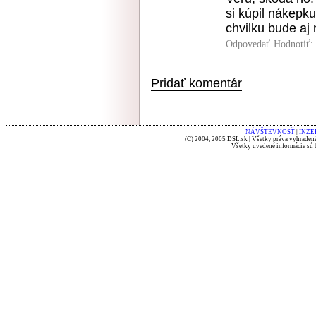
si kúpil nákepku
chvilku bude aj
Odpovedať
Hodnotiť:
Pridať komentár
NÁVŠTEVNOSŤ
|
INZE
(C) 2004, 2005 DSL.sk | Všetky práva vyhradené
Všetky uvedené informácie sú b