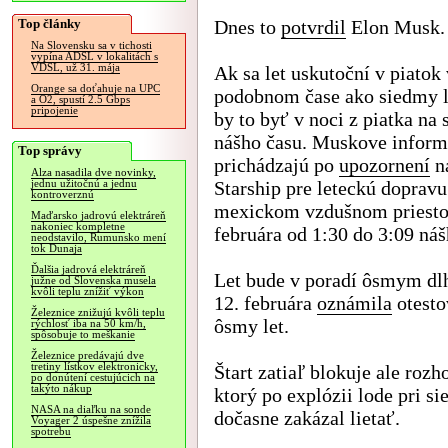
Top články
Dnes to
potvrdil
Elon Musk.
Na Slovensku sa v tichosti
vypína ADSL v lokalitách s
VDSL, už 31. mája
Ak sa let uskutoční v piatok 
Orange sa doťahuje na UPC
podobnom čase ako siedmy l
a O2, spustí 2.5 Gbps
pripojenie
by to byť v noci z piatka na 
nášho času. Muskove inform
Top správy
prichádzajú po
upozornení
na
Alza nasadila dve novinky,
Starship pre leteckú dopravu
jednu užitočnú a jednu
kontroverznú
mexickom vzdušnom priestore
Maďarsko jadrovú elektráreň
nakoniec kompletne
februára od 1:30 do 3:09 náš
neodstavilo, Rumunsko mení
tok Dunaja
Ďalšia jadrová elektráreň
Let bude v poradí ôsmym dl
južne od Slovenska musela
kvôli teplu znížiť výkon
12. februára
oznámila
otesto
Železnice znižujú kvôli teplu
ôsmy let.
rýchlosť iba na 50 km/h,
spôsobuje to meškanie
Železnice predávajú dve
tretiny lístkov elektronicky,
Štart zatiaľ blokuje ale ro
po donútení cestujúcich na
takýto nákup
ktorý po explózii lode pri s
NASA na diaľku na sonde
dočasne zakázal lietať.
Voyager 2 úspešne znížila
spotrebu