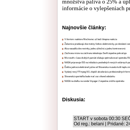
množstva paliva o 25% a úpl
informácie o vylepšeniach pr
Najnovšie články:
V štvrtom reaktore Mochoviec už beží štiepna reakcia
Železnice predávajú dve tretiny lístkov elektronicky, po donútení ce
Alza nasadila dve novinky, jednu užitočnú a jednu kontroverznú
Záchrana misie na záchranu teleskopu Swift úspešne pokračuje
Microsoft v čase drahých pamätí sľubuje optimalizovať spotrebu
NASA pripravuje ISS na inštaláciu posledných nových solárnych p
Ďalšia jadrová elektráreň južne od Slovenska musela kvôli teplu zn
Vydaný nový FFmpeg 9.0, zlepšil akceleráciu profesionálnych form
Slovenská sporiteľňa bude mať cez víkend odstávku
NASA na diaľku na sonde Voyager 2 úspešne znížila spotrebu
Diskusia:
START v sobota 00:30 SE
Od reg.: belani | Pridané: 