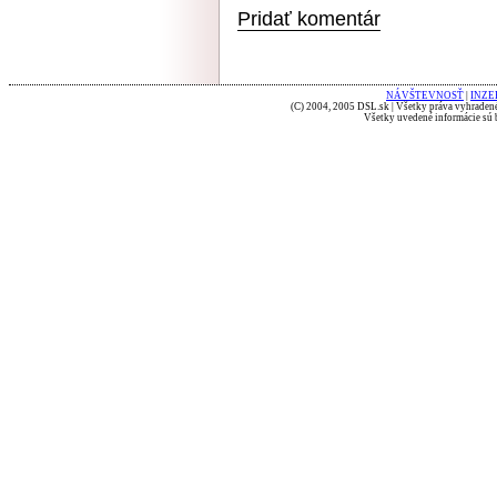
Pridať komentár
NÁVŠTEVNOSŤ
|
INZE
(C) 2004, 2005 DSL.sk | Všetky práva vyhradené
Všetky uvedené informácie sú b