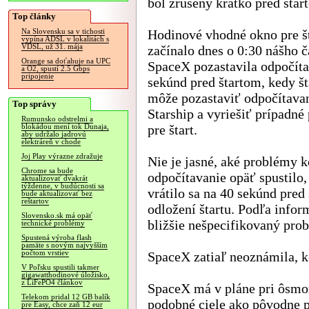
bol zrušený krátko pred štar
Top články
Hodinové vhodné okno pre št
Na Slovensku sa v tichosti
vypína ADSL v lokalitách s
VDSL, už 31. mája
začínalo dnes o 0:30 nášho č
Orange sa doťahuje na UPC
SpaceX pozastavila odpočíta
a O2, spustí 2.5 Gbps
pripojenie
sekúnd pred štartom, kedy š
môže pozastaviť odpočítavan
Top správy
Starship a vyriešiť prípadné
Rumunsko odstrelmi a
pre štart.
blokádou mení tok Dunaja,
aby udržalo jadrovú
elektráreň v chode
Joj Play výrazne zdražuje
Nie je jasné, aké problémy k
Chrome sa bude
odpočítavanie opäť spustilo,
aktualizovať dvakrát
týždenne, v budúcnosti sa
vrátilo sa na 40 sekúnd pre
bude aktualizovať bez
reštartov
odložení štartu. Podľa info
Slovensko.sk má opäť
bližšie nešpecifikovaný prob
technické problémy
Spustená výroba flash
pamäte s novým najvyšším
počtom vrstiev
SpaceX zatiaľ neoznámila, k
V Poľsku spustili takmer
gigawatthodinové úložisko,
z LiFePO4 článkov
SpaceX má v pláne pri ôsmo
Telekom pridal 12 GB balík
podobné ciele ako pôvodne 
pre Easy, chce zaň 12 eur