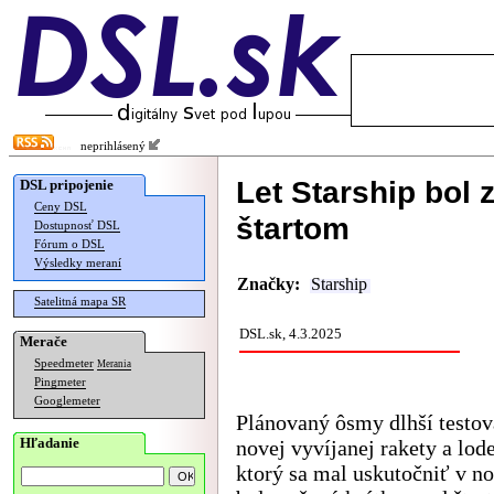
neprihlásený
Let Starship bol 
DSL pripojenie
Ceny DSL
štartom
Dostupnosť DSL
Fórum o DSL
Výsledky meraní
Značky:
Starship
Satelitná mapa SR
DSL.sk, 4.3.2025
Merače
Speedmeter
Merania
Pingmeter
Googlemeter
Plánovaný ôsmy dlhší testova
Hľadanie
novej vyvíjanej rakety a lode
ktorý sa mal uskutočniť v no