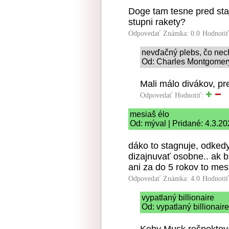
Doge tam tesne pred sta
stupni rakety?
Odpovedať
Známka: 0.0
Hodnoti
nevďačný plebs, čo nech
Od: Charles Montgomery
Mali málo divákov, pre
Odpovedať
Hodnotiť:
mesiaš élo
Od: mýval | Pridané: 4.3.2
dáko to stagnuje, odked
dizajnuvať osobne.. ak b
ani za do 5 rokov to me
Odpovedať
Známka: 4.0
Hodnoti
vypatlaný billionaire
Od: vypatlaný billionair