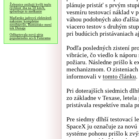
plánuje pristáť s prvým stu
Železnice znižujú kvôli teplu
rýchlosť iba na 50 km/h,
vesmíru testovací náklad v 
spôsobuje to meškanie
váhou podobných ako ďalšia g
Maďarsko jadrovú elektráreň
nakoniec kompletne
neodstavilo, Rumunsko mení
viacero testov s druhým stu
tok Dunaja
pri budúcich pristávaniach 
Odštartovala nová séria
populárneho sci-fi Futurama
Podľa posledných zistení pr
vibrácie, čo viedlo k náporu
požiaru. Následne prišlo k 
mechanizmom. O zisteniach 
informovali v
tomto článku
.
Pri doterajších siedmich dlhš
zo základne v Texase, letela 
pristávala respektíve mala p
Pre siedmy dlhší testovací l
SpaceX ju označuje za novú
systéme pohonu prišlo k zvý