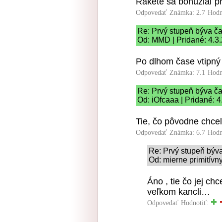
Rakete sa bohužiaľ pr
Odpovedať
Známka: 2.7
Hodn
Re: Prvý stupeň býva čas
Od: MMD | Pridané: 4.3
Po dlhom čase vtipný
Odpovedať
Známka: 7.1
Hodn
Re: Prvý stupeň býva čas
Od: iOfcaaa | Pridané: 
Tie, čo pôvodne chce
Odpovedať
Známka: 6.7
Hodn
Re: Prvý stupeň býva 
Od: mierne primitívny
Áno , tie čo jej chc
veľkom kancli…
Odpovedať
Hodnotiť: