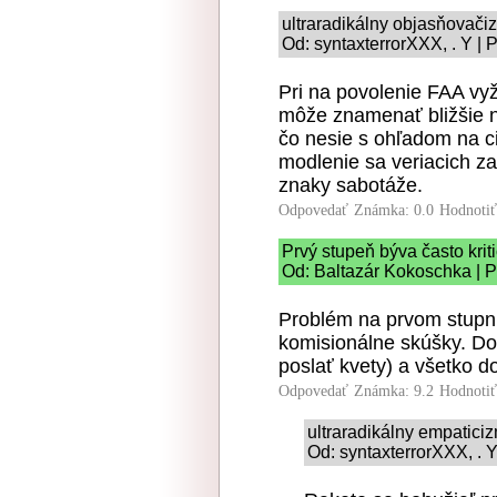
ultraradikálny objasňovač
Od: syntaxterrorXXX, . Y | 
Pri na povolenie FAA vy
môže znamenať bližšie n
čo nesie s ohľadom na c
modlenie sa veriacich z
znaky sabotáže.
Odpovedať
Známka: 0.0
Hodnoti
Prvý stupeň býva často kriti
Od: Baltazár Kokoschka | P
Problém na prvom stupni
komisionálne skúšky. Do
poslať kvety) a všetko d
Odpovedať
Známka: 9.2
Hodnoti
ultraradikálny empatici
Od: syntaxterrorXXX, . Y