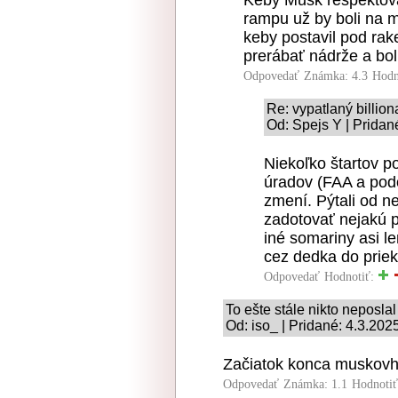
Keby Musk rešpektoval
rampu už by boli na m
keby postavil pod rak
prerábať nádrže a bol
Odpovedať
Známka: 4.3
Hodn
Re: vypatlaný billion
Od: Spejs Y | Pridan
Niekoľko štartov po
úradov (FAA a podo
zmení. Pýtali od n
zadotovať nejakú p
iné somariny asi l
cez dedka do prie
Odpovedať
Hodnotiť:
To ešte stále nikto neposlal
Od: iso_ | Pridané: 4.3.202
Začiatok konca muskovh
Odpovedať
Známka: 1.1
Hodnoti