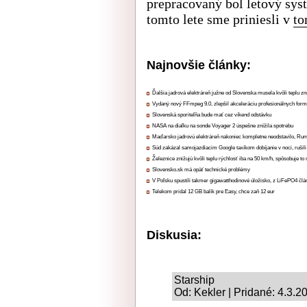
prepracovaný bol letový syst
tomto lete sme priniesli v
to
Najnovšie články:
Ďalšia jadrová elektráreň južne od Slovenska musela kvôli teplu zn
Vydaný nový FFmpeg 9.0, zlepšil akceleráciu profesionálnych form
Slovenská sporiteľňa bude mať cez víkend odstávku
NASA na diaľku na sonde Voyager 2 úspešne znížila spotrebu
Maďarsko jadrovú elektráreň nakoniec kompletne neodstavilo, Ru
Súd zakázal samojazdiacim Google taxíkom dobíjanie v noci, rušili
Železnice znižujú kvôli teplu rýchlosť iba na 50 km/h, spôsobuje t
Slovensko.sk má opäť technické problémy
V Poľsku spustili takmer gigawatthodinové úložisko, z LiFePO4 čl
Telekom pridal 12 GB balík pre Easy, chce zaň 12 eur
Diskusia:
Starship
Od: Kekler | Pridané: 4.3.2