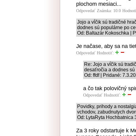
plochom mesiaci...
Odpovedať
Známka: 10.0
Hodnot
Jojo a vĺčik sú tradičné hra
dodnes sú populárne po ce
Od: Baltazár Kokoschka | P
Je načase, aby sa na tie
Odpovedať
Hodnotiť:
Re: Jojo a vĺčik sú tradi
desaťročia a dodnes sú
Od: ffdf | Pridané: 7.3.2
a čo tak polovičný sp
Odpovedať
Hodnotiť:
Povidky, prihody a nostalg
vchodov, zabudnutych dvoro
Od: LytaRyta Hochbatnica 3
Za 3 roky odstartuje k M