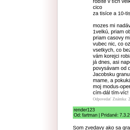
robíte v tích ve
cico
za tisíce a 10-ti
mozes mi nadáva
1velkú, priam o
priam casovy mil
vubec nic, co oz
vsetkych, co be
vám korejci rob
já dnes, asi na
povysávam od dr
Jacobsku granul.
mame, a pokukám
moj modus-opera
cím-dál tím-víc!
Odpovedať
Známka: 2
render123
Od: fartman | Pridané: 7.3.
Som zvedavy ako sa grafi