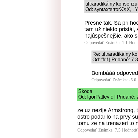
ultraradikálny konsenz
Od: syntaxterrorXXX, . Y
Presne tak. Sa pri ho
tam už niekto pristál,
najúspešnejšie, ako s
Odpovedať
Známka: 1.1
Hodn
Re: ultraradikálny 
Od: ffdf | Pridané: 7
Bombááá odpoveď
Odpovedať
Známka: -5.0
Skoda
Od: IgorPatlevic | Pridané:
ze uz nezije Armstrong, 
ostro podarilo na prvy s
tomu ze na trenazeri to n
Odpovedať
Známka: 7.5
Hodnoti