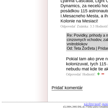
Lyanna Cascada, Light C
Dynamics, za necelú hodk
posádkou 115 astronautov
I.Mesacneho Mesta, a i
Kolonie na Mesiaci!
Odpovedať
Známka: 3.3
Hodnoti
Re: Povidky, prihody a 
cinzovnych vchodov, za
vnitroblokov
Od: Teta Žoržeta | Prida
Pokial tam ako prve n
kolonizuvat, tych 11
nebudu mat kde tie a
Odpovedať
Hodnotiť:
Pridať komentár
NÁVŠTEVNOSŤ
|
INZE
(C) 2004, 2005 DSL.sk | Všetky práva vyhradené