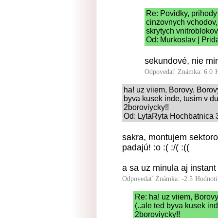
Re: Povidky, prihody
cinzovnych vchodov,
skrytych vnitroblokov
Od: Murkoslav | Prid
sekundové, nie mi
Odpovedať
Známka: 6.0
ha! uz viiem, Borovy, Borovyc
byva kusek inde, tusim v d
2boroviycky!!
Od: LytaRyta Hochbatnica 3
sakra, montujem sektorov
padajú! :o :( :/( :((
a sa uz minula aj instant n
Odpovedať
Známka: -2.5
Hodnoti
Re: ha! uz viiem, Borovy,
(..ale ted byva kusek in
2boroviycky!!