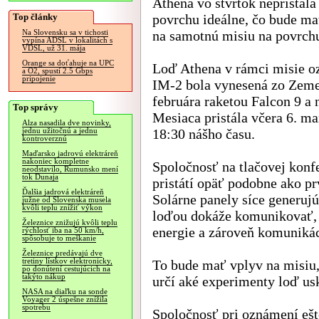
Athena vo štvrtok nepristála
Top články
povrchu ideálne, čo bude ma
na samotnú misiu na povrch
Na Slovensku sa v tichosti
vypína ADSL v lokalitách s
VDSL, už 31. mája
Orange sa doťahuje na UPC
Loď Athena v rámci misie o
a O2, spustí 2.5 Gbps
pripojenie
IM-2 bola vynesená zo Zeme
februára raketou Falcon 9 a
Top správy
Mesiaca pristála včera 6. ma
Alza nasadila dve novinky,
18:30 nášho času.
jednu užitočnú a jednu
kontroverznú
Maďarsko jadrovú elektráreň
nakoniec kompletne
Spoločnosť na tlačovej konfe
neodstavilo, Rumunsko mení
tok Dunaja
pristátí opäť podobne ako p
Ďalšia jadrová elektráreň
Solárne panely síce generujú
južne od Slovenska musela
kvôli teplu znížiť výkon
loďou dokáže komunikovať, 
Železnice znižujú kvôli teplu
energie a zároveň komuniká
rýchlosť iba na 50 km/h,
spôsobuje to meškanie
Železnice predávajú dve
tretiny lístkov elektronicky,
To bude mať vplyv na misiu
po donútení cestujúcich na
takýto nákup
určí aké experimenty loď us
NASA na diaľku na sonde
Voyager 2 úspešne znížila
spotrebu
Spoločnosť pri oznámení ešte