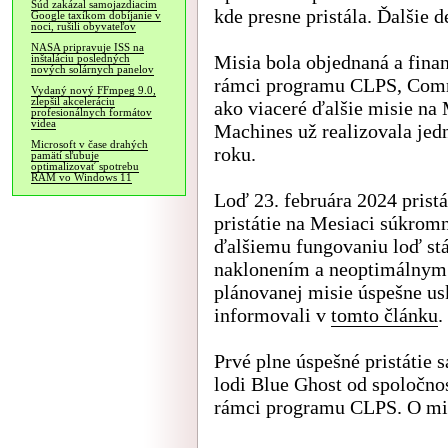
Súd zakázal samojazdiacim
kde presne pristála. Ďalšie 
Google taxíkom dobíjanie v
noci, rušili obyvateľov
NASA pripravuje ISS na
Misia bola objednaná a fin
inštaláciu posledných
nových solárnych panelov
rámci programu CLPS, Comm
Vydaný nový FFmpeg 9.0,
zlepšil akceleráciu
ako viaceré ďalšie misie na 
profesionálnych formátov
videa
Machines už realizovala je
Microsoft v čase drahých
roku.
pamätí sľubuje
optimalizovať spotrebu
RAM vo Windows 11
Loď 23. februára 2024 pristá
pristátie na Mesiaci súkromn
ďalšiemu fungovaniu loď stá
naklonením a neoptimálnym 
plánovanej misie úspešne usk
informovali v
tomto článku
.
Prvé plne úspešné pristátie
lodi Blue Ghost od spoločnos
rámci programu CLPS. O mi