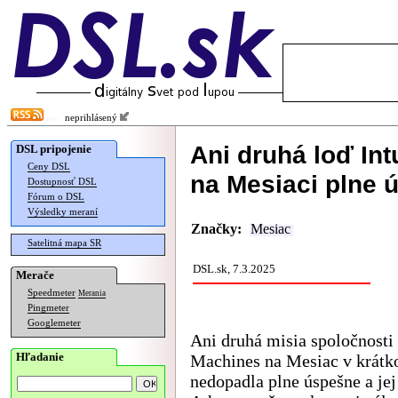
neprihlásený
Ani druhá loď Int
DSL pripojenie
Ceny DSL
na Mesiaci plne 
Dostupnosť DSL
Fórum o DSL
Výsledky meraní
Značky:
Mesiac
Satelitná mapa SR
DSL.sk, 7.3.2025
Merače
Speedmeter
Merania
Pingmeter
Googlemeter
Ani druhá misia spoločnosti 
Hľadanie
Machines na Mesiac v krátk
nedopadla plne úspešne a jej