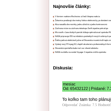
Najnovšie články:
V štvrtom reaktore Mochoviec už beží štiepna reakcia
Železnice predávajú dve tretiny lístkov elektronicky, po donútení ce
Alza nasadila dve novinky, jednu užitočnú a jednu kontroverznú
Záchrana misie na záchranu teleskopu Swift úspešne pokračuje
Microsoft v čase drahých pamätí sľubuje optimalizovať spotrebu
NASA pripravuje ISS na inštaláciu posledných nových solárnych p
Ďalšia jadrová elektráreň južne od Slovenska musela kvôli teplu zn
Vydaný nový FFmpeg 9.0, zlepšil akceleráciu profesionálnych form
Slovenská sporiteľňa bude mať cez víkend odstávku
NASA na diaľku na sonde Voyager 2 úspešne znížila spotrebu
Diskusia:
mesiac
Od: 65432122 | Pridané: 7.
To koľko tam toho plánuj
Odpovedať
Známka: 7.5
Hodnoti