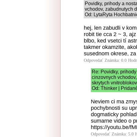
Povidky, prihody a nost
vchodov, zabudnutych dv
Od: LytaRyta Hochbatnic
hej, len zabudli v k
robit tie cca 2 ~ 3, a
blbo, ked vsetci tí as
takmer okamzite, akob
susednom okrese, za 
Odpovedať
Známka: 0.0
Hodn
Re: Povidky, prihody
cinzovnych vchodov,
skrytych vnitroblokov
Od: Thinker | Pridan
Neviem ci ma zmyse
pochybnosti su upr
dogmaticky pohlad 
sumarne video o p
https://youtu.b
Odpovedať
Známka: 5.0