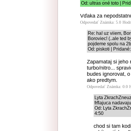
Od: ultras oné toto | Pr
Vďaka za nepodstatnú
Odpovedať
Známka: 5.0
Hodn
Re: ha! uz viiem, Bor
Boroviec! (..ale ted 
pojdeme spolu na 2b
Od: piskoti | Pridané
Zapamataj si jeho n
turbo/nitro... spra
budes ignorovat, o
ako predtym.
Odpovedať
Známka: 0.0
Lyta ZkrachZneu
frflajuca nadavaj
Od: Lyta Zkrach
4:50
chod si tam kodi