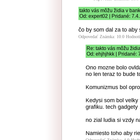
takto vás môžu židia v ban
Od: expert02 | Pridané: 7.4
čo by som dal za to aby 
Odpovedať
Známka: 10.0
Hodnot
Re: takto vás môžu židi
Od: ehjhjhkk | Pridané:
Ono mozne bolo ovldan
no len teraz to bude to
Komunizmus bol oproti
Kedysi som bol velky 
grafiku. tech gadgety .
no zial ludia si vzdy 
Namiesto toho aby rie