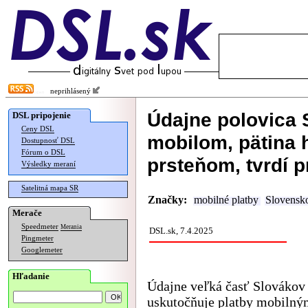
neprihlásený
Údajne polovica S
DSL pripojenie
Ceny DSL
mobilom, pätina 
Dostupnosť DSL
Fórum o DSL
prsteňom, tvrdí 
Výsledky meraní
Satelitná mapa SR
Značky:
mobilné platby
Slovensk
Merače
Speedmeter
Merania
DSL.sk, 7.4.2025
Pingmeter
Googlemeter
Hľadanie
Údajne veľká časť Slovákov
uskutočňuje platby mobilný