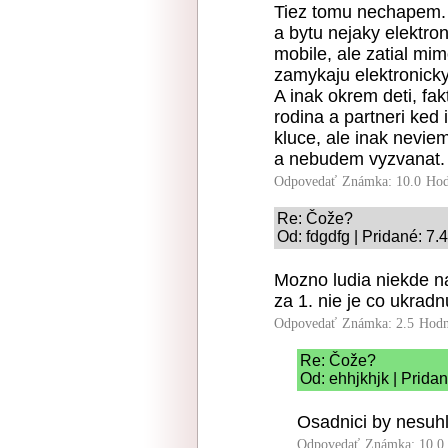
Tiez tomu nechapem. 
a bytu nejaky elektro
mobile, ale zatial mi
zamykaju elektronic
A inak okrem deti, fa
rodina a partneri ked 
kluce, ale inak neviem
a nebudem vyzvanat.
Odpovedať
Známka: 10.0
Hod
Re: Čože?
Od: fdgdfg | Pridané: 7.
Mozno ludia niekde na
za 1. nie je co ukrad
Odpovedať
Známka: 2.5
Hodn
Re: Čože?
Od: ehhjkhjk | Prida
Osadnici by nesuhl
Odpovedať
Známka: 10.0