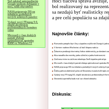
Hoci tlačová správa avizuje
Súd zakázal samojazdiacim
Google taxíkom dobíjanie v
bol realizovaný na reprezent
noci, rušili obyvateľov
sa nezdajú byť realisticky r
NASA pripravuje ISS na
inštaláciu posledných
a pre celú populáciu sa zdajú
nových solárnych panelov
Vydaný nový FFmpeg 9.0,
zlepšil akceleráciu
profesionálnych formátov
videa
Najnovšie články:
Microsoft v čase drahých
pamätí sľubuje
optimalizovať spotrebu
RAM vo Windows 11
Rumunsko potopilo štyri člny a úspešne zvýšilo tok Dunaja k jadrov
V štvrtom reaktore Mochoviec už beží štiepna reakcia
Železnice predávajú dve tretiny lístkov elektronicky, po donútení ce
Alza nasadila dve novinky, jednu užitočnú a jednu kontroverznú
Záchrana misie na záchranu teleskopu Swift úspešne pokračuje
Microsoft v čase drahých pamätí sľubuje optimalizovať spotrebu
NASA pripravuje ISS na inštaláciu posledných nových solárnych p
Ďalšia jadrová elektráreň južne od Slovenska musela kvôli teplu zn
Vydaný nový FFmpeg 9.0, zlepšil akceleráciu profesionálnych form
Slovenská sporiteľňa bude mať cez víkend odstávku
Diskusia: