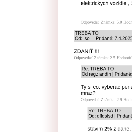
elektrickych vozidiel,
Odpovedať
Známka: 5.0
Hodn
TREBA TO
Od: iso_ | Pridané: 7.4.202
ZDANIŤ !!!
Odpovedať
Známka: 2.5
Hodnoti
Re: TREBA TO
Od reg.: andin | Pridané
Ty si co, vyberac pen
mraz?
Odpovedať
Známka: 2.9
Hodn
Re: TREBA TO
Od: dffdsfsd | Pridan
stavim 2% z dane, 