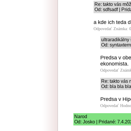
Re: takto vás môž
Od: sdfsadf | Pri
a kde ich teda d
Odpovedať
Známka: 0
ultraradikálny
Od: syntaxterr
Predsa v obe
ekonomista.
Odpovedať
Známk
Re: takto vás 
Od: bla bla bl
Predsa v Hip
Odpovedať
Hodno
Narod
Od: Josko | Pridané: 7.4.2