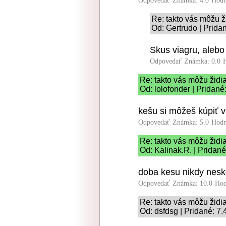
Odpovedať
Známka: 4.0
Hodn
Re: takto vás môžu ž
Od: Gertrudo | Prida
Skus viagru, alebo 
Odpovedať
Známka: 0.0
Re: takto vás môžu židi
Od: lolofonder | Pridané
kešu si môžeš kúpiť v
Odpovedať
Známka: 5.0
Hodn
Re: takto vás môžu židi
Od: Kalinak.R. | Pridané
doba kesu nikdy nesk
Odpovedať
Známka: 10.0
Hod
Re: takto vás môžu židi
Od: dsfdsg | Pridané: 7