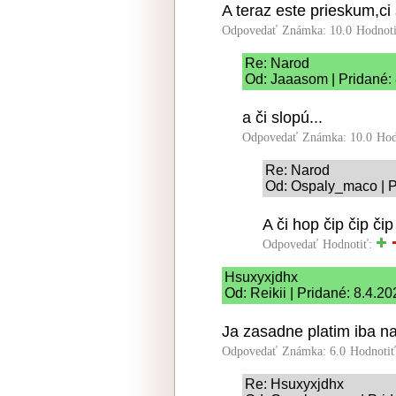
A teraz este prieskum,ci 
Odpovedať
Známka: 10.0
Hodnot
Re: Narod
Od: Jaaasom | Pridané: 
a či slopú...
Odpovedať
Známka: 10.0
Hod
Re: Narod
Od: Ospaly_maco | P
A či hop čip čip čip 
Odpovedať
Hodnotiť:
Hsuxyxjdhx
Od: Reikii | Pridané: 8.4.2
Ja zasadne platim iba n
Odpovedať
Známka: 6.0
Hodnoti
Re: Hsuxyxjdhx