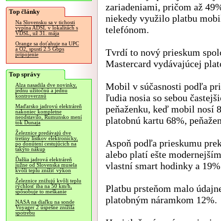
zariadeniami, pričom až 49
Top články
niekedy využilo platbu mob
Na Slovensku sa v tichosti
telefónom.
vypína ADSL v lokalitách s
VDSL, už 31. mája
Orange sa doťahuje na UPC
a O2, spustí 2.5 Gbps
Tvrdí to nový prieskum spol
pripojenie
Mastercard vydávajúcej plat
Top správy
Mobil v súčasnosti podľa p
Alza nasadila dve novinky,
jednu užitočnú a jednu
ľudia nosia so sebou častejš
kontroverznú
Maďarsko jadrovú elektráreň
peňaženku, keď mobil nosí 
nakoniec kompletne
neodstavilo, Rumunsko mení
platobnú kartu 68%, peňaže
tok Dunaja
Železnice predávajú dve
tretiny lístkov elektronicky,
Aspoň podľa prieskumu prekv
po donútení cestujúcich na
takýto nákup
alebo platí ešte modernejší
Ďalšia jadrová elektráreň
vlastní smart hodinky a 19% 
južne od Slovenska musela
kvôli teplu znížiť výkon
Železnice znižujú kvôli teplu
Platbu prsteňom malo údajn
rýchlosť iba na 50 km/h,
spôsobuje to meškanie
platobným náramkom 12%.
NASA na diaľku na sonde
Voyager 2 úspešne znížila
spotrebu