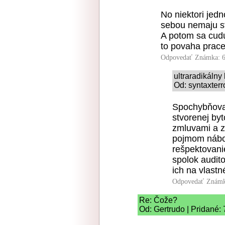
No niektori jed
sebou nemaju st
A potom sa cudu
to povaha prace
Odpovedať
Známka: 6
ultraradikáln
Od: syntaxterr
Spochybňova
stvorenej by
zmluvami a z
pojmom nábož
rešpektovani
spolok audit
ich na vlast
Odpovedať
Známk
Re: Čože?
Od: Gertrudo | Pridané: