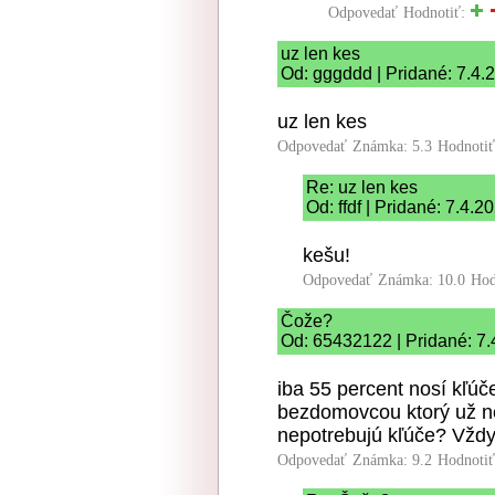
Odpovedať
Hodnotiť:
uz len kes
Od: gggddd | Pridané: 7.4.
uz len kes
Odpovedať
Známka: 5.3
Hodnoti
Re: uz len kes
Od: ffdf | Pridané: 7.4.2
kešu!
Odpovedať
Známka: 10.0
Hod
Čože?
Od: 65432122 | Pridané: 7.
iba 55 percent nosí kľúče
bezdomovcou ktorý už n
nepotrebujú kľúče? Vždy
Odpovedať
Známka: 9.2
Hodnoti