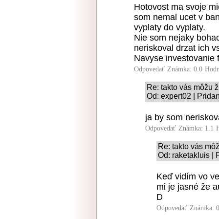
Hotovost ma svoje mie
som nemal ucet v ban
vyplaty do vyplaty.
Nie som nejaky boha
neriskoval drzat ich 
Navyse investovanie 
Odpovedať
Známka: 0.0
Hodn
Re: takto vás môžu ž
Od: expert02 | Prida
ja by som neriskov
Odpovedať
Známka: 1.1
Re: takto vás môž
Od: raketakluis |
Keď vidím vo ve
mi je jasné že 
D
Odpovedať
Známka: 0