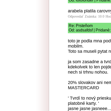
Od: lolofonder | Pridané
arabela platila carov
Odpovedať
Známka: 10.0
Hod
Re: Prsteňom
Od: asdsafdsf | Pridané
toto je podla mna pod
mobilm.
Toto sa museli pytat 
ja som zasadne a tvrd
kdekolvek to len pojd
nech si trhnu nohou.
20% slovakov ani ne
MASTERCARD
' Tvrdí to nový pries
platobné karty. '
jasne jasne jasneee..