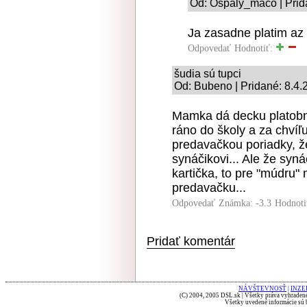
Od: Ospaly_maco | Prid
Ja zasadne platim az
Odpovedať
Hodnotiť:
šudia sú tupci
Od: Bubeno | Pridané: 8.4.
Mamka dá decku platobnú
ráno do školy a za chvíľ
predavačkou poriadky, ž
synáčikovi... Ale že syná
kartička, to pre "múdru
predavačku...
Odpovedať
Známka: -3.3
Hodnoti
Pridať komentár
NÁVŠTEVNOSŤ
|
INZE
(C) 2004, 2005 DSL.sk | Všetky práva vyhradené
Všetky uvedené informácie sú b