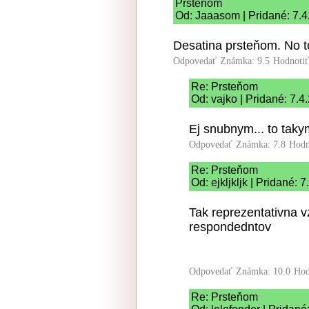
Prsteňom
Od: Jaaasom | Pridané: 7.4
Desatina prsteňom. No t
Odpovedať
Známka: 9.5
Hodnoti
Re: Prsteňom
Od: vajko | Pridané: 7.4
Ej snubnym... to tak
Odpovedať
Známka: 7.8
Hodn
Re: Prsteňom
Od: ejkljkljk | Pridané: 
Tak reprezentativna 
respondedntov
Odpovedať
Známka: 10.0
Hod
Re: Prsteňom