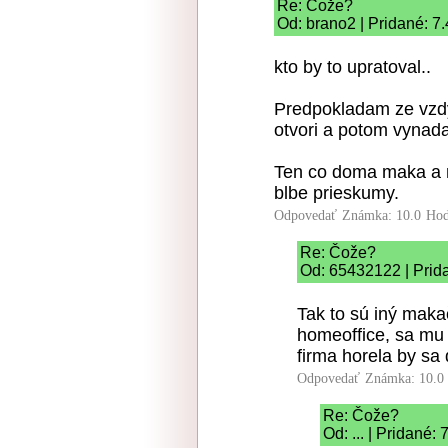
Re: Čože?
Od: brano2 | Pridané: 7
kto by to upratoval..
Predpokladam ze vzdy
otvori a potom vynada
Ten co doma maka a 
blbe prieskumy.
Odpovedať
Známka: 10.0
Hod
Re: Čože?
Od: 65432122 | Prid
Tak to sú iný makač
homeoffice, sa mu
firma horela by sa
Odpovedať
Známka: 10.0
Re: Čože?
Od: ... | Pridané: