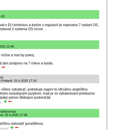
3:42
at s EU komisiou a kedze v regulacii je napisana 7 vydani OS,
vydavat 2 vydania OS rocne ...
2025 13:46
 ročne a mal by pokoj.
á tam podporu na 7 rokov a basta.
mus
| Pridané: 25.4.2025 17:24
ôbec vybabrať, potrebuje najprv tú oficiálnu angličtinu
stným svojstojným jazykom, inak je vo vybabrávaní priekazne
sjaký pánov štekajúci podvraťák.
iť:
rakticizmus
né: 25.4.2025 17:38
ičtinu nahradiť goralštinou.
odnotiť: