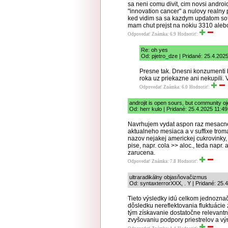
sa neni comu divit, cim novsi android
"innovation cancer" a nulovy realny 
ked vidim sa sa kazdym updatom soft
mam chut prejst na nokiu 3310 alebo
Odpovedať
Známka: 6.9
Hodnotiť:
Re: oh yes
Od: pjetro_dze | Pridané: 25.4.202
Presne tak. Dnesni konzumenti 
roka uz priekazne ani nekupili. 
Odpovedať
Známka: 6.0
Hodnotiť:
androjit is open sours, but community o
Od: herr kulo | Pridané: 25.4.2025 11:49
Navrhujem vydat aspon raz mesacne 
aktualneho mesiaca a v suffixe tro
nazov nejakej americkej cukrovinky,
pise, napr. cola >> aloc., teda napr
zarucena.
Odpovedať
Známka: 7.8
Hodnotiť:
ultraradikálny objasňovačizmus
Od: syntaxterrorXXX, . Y | Pridané: 25.
Tieto výsledky idú celkom jednozna
dôsledku nereflektovania fluktuáci
tým získavanie dostatočne relevant
zvyšovaniu podpory priestrelov a vý