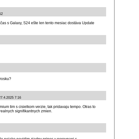
52
čas s Galaxy, S24 ešte len tento mesiac dostáva Update
trosku?
27.4.2025 7:16
ium tim s cisielkom verzie, tak pridavaju tempo. Otras to
realnych signifikantnych zmien.