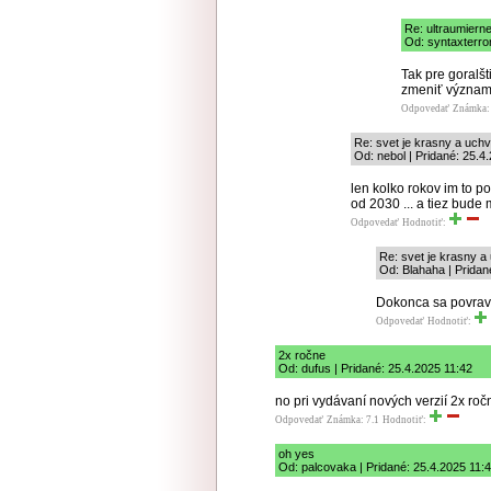
Re: ultraumiern
Od: syntaxterror
Tak pre goralšt
zmeniť význam 
Odpovedať
Známka: 
Re: svet je krasny a uch
Od: nebol | Pridané: 25.4
len kolko rokov im to p
od 2030 ... a tiez bude 
Odpovedať
Hodnotiť:
Re: svet je krasny a
Od: Blahaha | Pridan
Dokonca sa povrav
Odpovedať
Hodnotiť:
2x ročne
Od: dufus | Pridané: 25.4.2025 11:42
no pri vydávaní nových verzií 2x ročn
Odpovedať
Známka: 7.1
Hodnotiť:
oh yes
Od: palcovaka | Pridané: 25.4.2025 11: