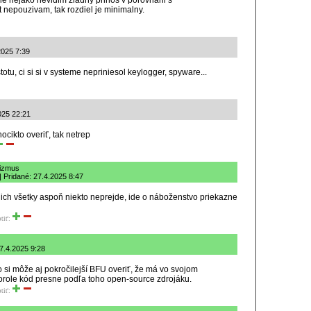
e nejako nevidim ziadny prinos v porovnani s
nepouzivam, tak rozdiel je minimalny.
.2025 7:39
otu, ci si si v systeme nepriniesol keylogger, spyware...
025 22:21
ocikto overiť, tak netrep
lizmus
| Pridané: 27.4.2025 8:47
 ich všetky aspoň niekto neprejde, ide o náboženstvo priekazne
tiť:
7.4.2025 9:28
 si môže aj pokročilejší BFU overiť, že má vo svojom
ole kód presne podľa toho open-source zdrojáku.
tiť: