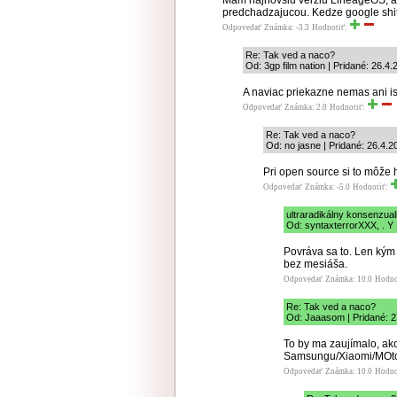
Mam najnovsiu verziu LineageOS, al
predchadzajucou. Kedze google shit 
Odpovedať
Známka: -3.3
Hodnotiť:
Re: Tak ved a naco?
Od: 3gp film nation | Pridané: 26.4
A naviac priekazne nemas ani ist
Odpovedať
Známka: 2.0
Hodnotiť:
Re: Tak ved a naco?
Od: no jasne | Pridané: 26.4.2
Pri open source si to môže h
Odpovedať
Známka: -5.0
Hodnotiť:
ultraradikálny konsenzua
Od: syntaxterrorXXX, . Y 
Povráva sa to. Len kým
bez mesiáša.
Odpovedať
Známka: 10.0
Hodno
Re: Tak ved a naco?
Od: Jaaasom | Pridané: 2
To by ma zaujímalo, ako
Samsungu/Xiaomi/MOtor
Odpovedať
Známka: 10.0
Hodno