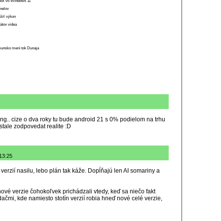
 RAM vo Windows 11
anelov
ížiť výkon
átov videa
munsko mení tok Dunaja
ng.. cize o dva roky tu bude android 21 s 0% podielom na trhu
stale zodpovedat realite :D
13:25
erzií nasilu, lebo plán tak káže. Dopĺňajú len AI somariny a
 nové verzie čohokoľvek prichádzali vtedy, keď sa niečo fakt
adačmi, kde namiesto stotín verzií robia hneď nové celé verzie,