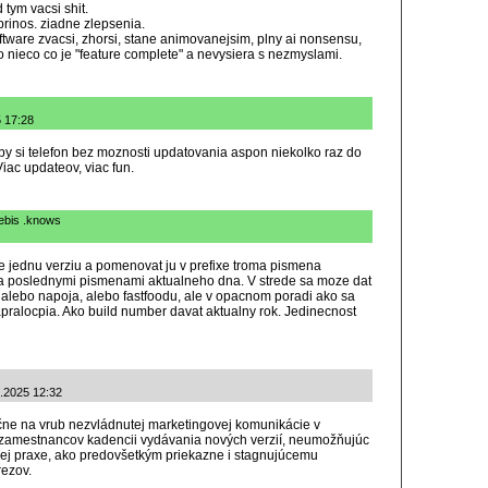
 tym vacsi shit.
prinos. ziadne zlepsenia.
ware zvacsi, zhorsi, stane animovanejsim, plny ai nonsensu,
 nieco co je "feature complete" a nevysiera s nezmyslami.
5 17:28
by si telefon bez moznosti updatovania aspon niekolko raz do
Viac updateov, viac fun.
jebis .knows
jednu verziu a pomenovat ju v prefixe troma pismena
ma poslednymi pismenami aktualneho dna. V strede sa moze dat
 alebo napoja, alebo fastfoodu, ale v opacnom poradi ako sa
. apralocpia. Ako build number davat aktualny rok. Jedinecnost
4.2025 12:32
čne na vrub nezvládnutej marketingovej komunikácie v
e zamestnancov kadencii vydávania nových verzií, neumožňujúc
nej praxe, ako predovšetkým priekazne i stagnujúcemu
rezov.