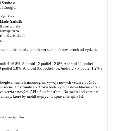
 Studio o
o5Google.
 aktuálne
lade štatistík
lhšie ich ale
lizuje tieto
 na štatistikách
e.
bra minulého roka, po takmer siedmich mesiacoch od vydania
podiel 16.8%, Android 12 podiel 12.8%, Android 11 podiel
 podiel 5.8%, Android 8.x podiel 4%, Android 7.x podiel 1.2% a
oogle zmenila harmonogram vývoja nových verzií a počnúc
ie ročne. Už v tomto štvrťroku bude vydaná nová hlavná verzia
vá verzia s novými API a funkčnosťami. Na rozdiel od verzie z
ú zmeny, ktoré by mohli ovplyvniť správanie aplikácií.
stujúcich na takýto nákup