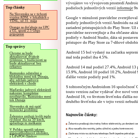
vývojárov vo vývojovom prostredí Android
Top články
podieloch jednotlivých verzií
informuje
9t
Na Slovensku sa v tichosti
Google v minulosti pravidelne zverejňoval
vypína ADSL v lokalitách s
VDSL, už 31. mája
podiely jednotlivých verzií Androidu na zák
zariadení pristupujúcich do Play Store. Už d
Orange sa doťahuje na UPC
a O2, spustí 2.5 Gbps
pravidelne nezverejňuje a iba občasne aktua
pripojenie
podiely v Android Studio, dáta sú postavené
prístupov do Play Store za 7-dňové obdobi
Top správy
Android 15 bol vydaný na začiatku septem
Chrome sa bude
aktualizovať dvakrát
mal teda podiel iba 4.5%.
týždenne, v budúcnosti sa
bude aktualizovať bez
Android 14 mal podiel 27.4%, Android 13 
reštartov
15.9%, Android 10 podiel 10.2%, Android 9
Rumunsko odstrelmi a
ďalšie verzie podiely pod 1%.
blokádou mení tok Dunaja,
aby udržalo jadrovú
elektráreň v chode
S tohtoročným Androidom 16 spoločnosť G
Maďarsko jadrovú elektráreň
touto verziou začne vydávať dve nové verz
nakoniec kompletne
Android 16, vo štvrtom štvrťroku ďalšia no
neodstavilo, Rumunsko mení
tok Dunaja
druhého štvrťroku ale v tejto verzii nebud
Slovensko.sk má opäť
technické problémy
Najnovšie články:
Železnice znižujú kvôli teplu
rýchlosť iba na 50 km/h,
spôsobuje to meškanie
Železnice predávajú dve tretiny lístkov elektronicky, po donútení ce
Alza nasadila dve novinky, jednu užitočnú a jednu kontroverznú
V Poľsku spustili takmer
gigawatthodinové úložisko,
Záchrana misie na záchranu teleskopu Swift úspešne pokračuje
z LiFePO4 článkov