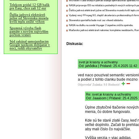
Microsoft v čase drahých pamätí sľubuje optimalizovať spotrebu
Telekom pridal 12 GB balík
NASA pripravuje ISS na inštaláciu posledných nových solárnych p
pre Easy, chce zaň 12 eur
Ďalšia jadrová elektráreň južne od Slovenska musela kvôli teplu zn
Ďalšia jadrová elektráreň
Vydaný nový FFmpeg 9.0, zlepšil akceleráciu profesionálnych form
južne od Slovenska musela
Slovenská sporiteľňa bude mať cez víkend odstávku
kvôli teplu znížiť výkon
NASA na diaľku na sonde Voyager 2 úspešne znížila spotrebu
Spustená výroba flash
Maďarsko jadrovú elektráreň nakoniec kompletne neodstavilo, Ru
pamäte s novým najvyšším
počtom vrstiev
Súd zakázal samojazdiacim
Diskusia:
Google taxíkom dobíjanie v
noci, rušili obyvateľov
svet je krasny a uchvatny
Od: jahôdka | Pridané: 25.4.2025 11:42
ved naco pouzivat semantic versioni
a podiel z tohto clanku bude mozno 
Odpovedať
Známka: 9.0
Hodnotiť:
Re: svet je krasny a uchvatny
Od: Jaaasom | Pridané: 25.4.2025 
Úplne zbytočné tlačenie nových v
menia, čo dobre fungovalo.
Kde sú tie staré zlaté časy, keď
veľké doplnilo. Začali to prehli
aby mali číslo čo najväčšie.
Vyššia verzia = viac adidas.