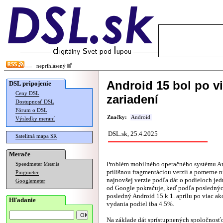
neprihlásený
Android 15 bol po v
DSL pripojenie
Ceny DSL
zariadení
Dostupnosť DSL
Fórum o DSL
Značky:
Android
Výsledky meraní
DSL.sk, 25.4.2025
Satelitná mapa SR
Merače
Problém mobilného operačného systému An
Speedmeter
Merania
prílišnou fragmentáciou verzií a pomerne
Pingmeter
najnovšej verzie podľa dát o podieloch jed
Googlemeter
od Google pokračuje, keď podľa posledných
posledný Android 15 k 1. aprílu po viac a
Hľadanie
vydania podiel iba 4.5%.
Na základe dát sprístupnených spoločnosť