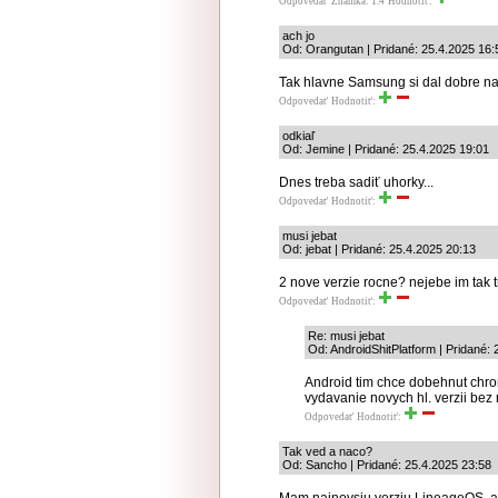
Odpovedať
Známka: 1.4
Hodnotiť:
ach jo
Od: Orangutan | Pridané: 25.4.2025 16:
Tak hlavne Samsung si dal dobre na
Odpovedať
Hodnotiť:
odkiaľ
Od: Jemine | Pridané: 25.4.2025 19:01
Dnes treba sadiť uhorky...
Odpovedať
Hodnotiť:
musi jebat
Od: jebat | Pridané: 25.4.2025 20:13
2 nove verzie rocne? nejebe im tak 
Odpovedať
Hodnotiť:
Re: musi jebat
Od: AndroidShitPlatform | Pridané: 
Android tim chce dobehnut chrom
vydavanie novych hl. verzii bez 
Odpovedať
Hodnotiť:
Tak ved a naco?
Od: Sancho | Pridané: 25.4.2025 23:58