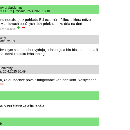
ený prakticizmus
XXX, . Y | Pridané: 25.4.2025 18:10
inu neexistuje z pohľadu EÚ externá inštitúcia, ktorá môže
v zmluvách použitých slov priekazne zo dňa na deň.
5.0
Hodnotiť:
vatny
.2025 21:09
otrva kym sa dohodnu, vydaju, odhlasuju a bla bla. a bude platit
mat dalsiu okluku lebo lobing ...
 uchvatny
é: 26.4.2025 20:49
a, ze eu nechce povolit fungovanie korupcnikom. Neslychane
e budú štatistike ešte lepšie
49