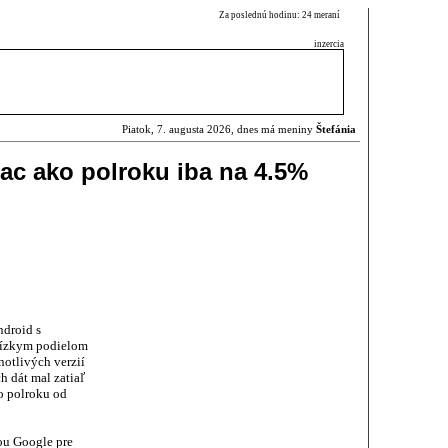
Za poslednú hodinu: 24 meraní
inzercia
Piatok, 7. augusta 2026, dnes má meniny
Štefánia
iac ako polroku iba na 4.5%
droid s
 nízkym podielom
notlivých verzií
 dát mal zatiaľ
ko polroku od
ou Google pre