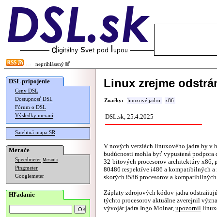
neprihlásený
Linux zrejme odstrá
DSL pripojenie
Ceny DSL
Dostupnosť DSL
Značky:
linuxové jadro
x86
Fórum o DSL
Výsledky meraní
DSL.sk, 25.4.2025
Satelitná mapa SR
V nových verziách linuxového jadra by v b
Merače
budúcnosti mohla byť vypustená podpora ď
Speedmeter
Merania
32-bitových procesorov architektúry x86, p
Pingmeter
80486 respektíve i486 a kompatibilných a
Googlemeter
skorých i586 procesorov a kompatibilných
Záplaty zdrojových kódov jadra odstraňuj
Hľadanie
týchto procesorov aktuálne zverejnil výz
vývojár jadra Ingo Molnar,
upozornil
linux