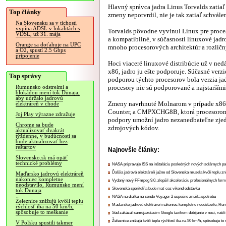
Hlavný správca jadra Linus Torvalds zatiaľ p
Top články
zmeny nepotvrdil, nie je tak zatiaľ schvále
Na Slovensku sa v tichosti
vypína ADSL v lokalitách s
Torvalds pôvodne vyvinul Linux pre proce
VDSL, už 31. mája
a kompatibilné, v súčasnosti linuxové jad
Orange sa doťahuje na UPC
mnoho procesorových architektúr a rozličn
a O2, spustí 2.5 Gbps
pripojenie
Hoci viaceré linuxové distribúcie už v ne
x86, jadro ju ešte podporuje. Súčasné verz
Top správy
podporou týchto procesorov bola verzia jad
procesory nie sú podporované a najstarším
Rumunsko odstrelmi a
blokádou mení tok Dunaja,
aby udržalo jadrovú
Zmeny navrhnuté Molnarom v prípade x86 
elektráreň v chode
Counter, a CMPXCHG8B, ktorá procesorom 
Joj Play výrazne zdražuje
podpory umožní jadro nezanedbateľne zjed
Chrome sa bude
zdrojových kódov.
aktualizovať dvakrát
týždenne, v budúcnosti sa
bude aktualizovať bez
reštartov
Najnovšie články:
Slovensko.sk má opäť
technické problémy
NASA pripravuje ISS na inštaláciu posledných nových solárnych p
Ďalšia jadrová elektráreň južne od Slovenska musela kvôli teplu zn
Maďarsko jadrovú elektráreň
nakoniec kompletne
Vydaný nový FFmpeg 9.0, zlepšil akceleráciu profesionálnych form
neodstavilo, Rumunsko mení
Slovenská sporiteľňa bude mať cez víkend odstávku
tok Dunaja
NASA na diaľku na sonde Voyager 2 úspešne znížila spotrebu
Železnice znižujú kvôli teplu
Maďarsko jadrovú elektráreň nakoniec kompletne neodstavilo, Ru
rýchlosť iba na 50 km/h,
spôsobuje to meškanie
Súd zakázal samojazdiacim Google taxíkom dobíjanie v noci, rušili
Železnice znižujú kvôli teplu rýchlosť iba na 50 km/h, spôsobuje t
V Poľsku spustili takmer