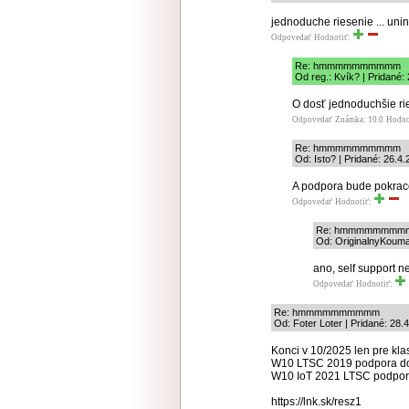
jednoduche riesenie ... uni
Odpovedať
Hodnotiť:
Re: hmmmmmmmmmm
Od reg.: Kvík? | Pridané:
O dosť jednoduchšie ri
Odpovedať
Známka: 10.0
Hodno
Re: hmmmmmmmmmm
Od: Isto? | Pridané: 26.4
A podpora bude pokrac
Odpovedať
Hodnotiť:
Re: hmmmmmmmm
Od: OriginalnyKouma
ano, self support 
Odpovedať
Hodnotiť:
Re: hmmmmmmmmmm
Od: Foter Loter | Pridané: 28.
Konci v 10/2025 len pre kla
W10 LTSC 2019 podpora d
W10 IoT 2021 LTSC podpor
https://lnk.sk/resz1