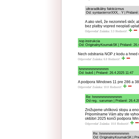
ultraradikálny fakticizmus
Od: syntaxterrorXXX, . Y | Pridané
A ako vieš, že nezomrieš skôr, a
bez platby vopred neoplatí upla
Odpovedať
Známka: 3.3
Hodnotiť:
nop instrukcia
Od: OriginalnyKoumakSK | Pridané: 26.
Nech odstrania NOP z kodu a hned ub
Odpovedať
Známka: 6.0
Hodnotiť:
hmmmmmmmmmm
Od: buloš | Pridané: 26.4.2025 11:47
A podpora Windows 11 pre 286 a 386
Odpovedať
Známka: 10.0
Hodnotiť:
Re: hmmmmmmmmmm
Od reg.: saruman | Pridané: 26.4.2
Znižujeme uhlíkovú stopu a eno
Pripomíname Vám aby ste vyhodil
októbri 2025 končí podpora Win
Odpovedať
Známka: 10.0
Hodnotiť:
Re: hmmmmmmmmmm
Od: OriginalnyKoumakSK | Pri