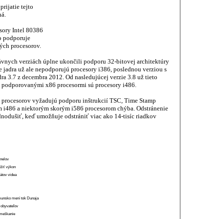
rijatie tejto
ná.
sory Intel 80386
ro podporuje
ých procesorov.
dávnych verziách úplne ukončili podporu 32-bitovej architektúry
ie jadra už ale nepodporujú procesory i386, poslednou verziou s
ra 3.7 z decembra 2012. Od nasledujúcej verzie 3.8 už tieto
i podporovanými x86 procesormi sú procesory i486.
procesorov vyžadujú podporu inštrukcií TSC, Time Stamp
i486 a niektorým skorým i586 procesorom chýba. Odstránenie
nodušiť, keď umožňuje odstrániť viac ako 14-tisíc riadkov
anelov
ížiť výkon
átov videa
munsko mení tok Dunaja
 obyvateľov
o meškanie