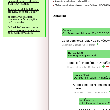
gigawatthodinové úložisko,
Slovensko.sk má opäť technické problémy
z LiFePO4 článkov
V Poľsku spustili takmer gigawatthodinové úložisko, z LiFePO4 čl
Telekom pridal 12 GB balík
pre Easy, chce zaň 12 eur
Diskusia:
Spustená výroba flash
pamäte s novým najvyšším
počtom vrstiev
Súd zakázal samojazdiacim
Google taxíkom dobíjanie v
Čo teraz
noci, rušili obyvateľov
Od: Jaaasom | Pridané: 26.4.2025 0:35
Čo budem teraz robiť? Čo so všetký
Odpovedať
Známka: 7.3
Hodnotiť:
Re: Čo teraz
Od: Fdghnnm | Pridané: 26.4.2025 
Donesieš ich do šrotu a za utŕže
Odpovedať
Známka: 8.9
Hodnotiť:
Re: Čo teraz
Od: 3gp film nation | Pridané: 
Alebo si mohol zohnat na ti
diskiet
Odpovedať
Známka: 10.0
Hodnotiť:
Re: Čo teraz
Od: PCmanik | Pridané: 2