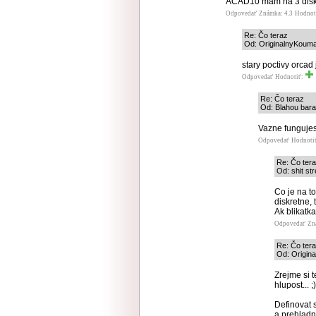
ACAD10 mám na 3 disk
Odpovedať
Známka: 4.3
Hodnot
Re: Čo teraz
Od: OriginalnyKouma
stary poctivy orcad
Odpovedať
Hodnotiť:
Re: Čo teraz
Od: Blahou bara
Vazne fungujes
Odpovedať
Hodnoti
Re: Čo ter
Od: shit st
Co je na t
diskretne, 
Ak blikatka
Odpovedať
Zn
Re: Čo ter
Od: Origin
Zrejme si t
hlupost... ;)
Definovat 
a prehladne