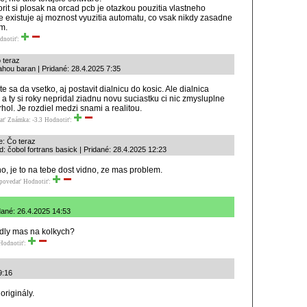
rit si plosak na orcad pcb je otazkou pouzitia vlastneho
e existuje aj moznost vyuzitia automatu, co vsak nikdy zasadne
m.
dnotiť:
 teraz
ahou baran | Pridané: 28.4.2025 7:35
te sa da vsetko, aj postavit dialnicu do kosic. Ale dialnica
i a ty si roky nepridal ziadnu novu suciastku ci nic zmysluplne
hol. Je rozdiel medzi snami a realitou.
ať
Známka: -3.3
Hodnotiť:
e: Čo teraz
: čobol fortrans basick | Pridané: 28.4.2025 12:23
o, je to na tebe dost vidno, ze mas problem.
povedať
Hodnotiť:
idané: 26.4.2025 14:53
endly mas na kolkych?
Hodnotiť:
9:16
riginály.