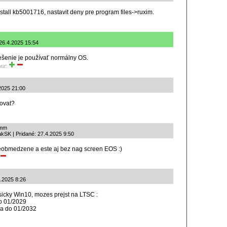
nstall kb5001716, nastavit deny pre program files->ruxim.
 26.4.2025 15:54
ešenie je používať normálny OS.
tiť:
.2025 21:00
ovat?
mm
kSK | Pridané: 27.4.2025 9:50
neobmedzene a este aj bez nag screen EOS :)
4.2025 8:26
sicky Win10, mozes prejst na LTSC :
o 01/2029
a do 01/2032