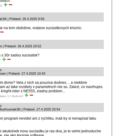
etách.
iť:
kSK | Pridané: 26.4.2025 9:56
 je na tom obdobne, vratane suciastkovych kniznic.
n | Pridané: 26.4.2025 20:52
 s 30r sadou suciastok?
ť:
az
ream | Pridané: 27.4.2025 10:43
om divne? Vela z nich sa pouziva dodnes.... a niektore
tam az take rozdiely v parametroch nie su. Zalezi, co navrhujes.
 knight-rider s NE555, ziadny problem...
ámka: 3.3
Hodnotiť:
az
alnyKoumakSK | Pridané: 27.4.2025 20:54
en program nevidel ani z rychliku, inak by si nenapisal taku
si akukolvek novu suciastku je raz-dva, je to velmi jednoduche
, nie ako terajsie software.