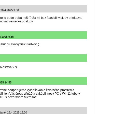
: 26.4.2025 9:50
ko to bude treba riešiť? Sa mi bez feasibility study priekazne
tňovať veštecké postupy.
4.2025 9:55
udnu stovky tisic riadkov ;)
 ostáva ? :)
025 14:55
rmne podporujeme vylepšovanie životného prostredia.
i ten Váš šrot s Win10 a zakúpili nový PC s Win11 lebo v
10. S pozdravom Microsoft.
dané: 26.4.2025 15:20