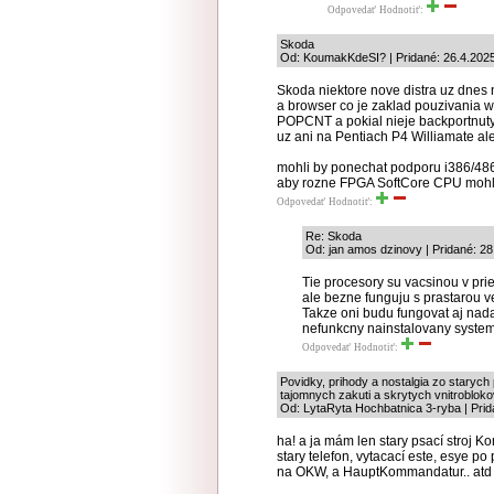
Odpovedať
Hodnotiť:
Skoda
Od: KoumakKdeSI? | Pridané: 26.4.202
Skoda niektore nove distra uz dnes 
a browser co je zaklad pouzivania 
POPCNT a pokial nieje backportnuty
uz ani na Pentiach P4 Williamate a
mohli by ponechat podporu i386/48
aby rozne FPGA SoftCore CPU mohli 
Odpovedať
Hodnotiť:
Re: Skoda
Od: jan amos dzinovy | Pridané: 28
Tie procesory su vacsinou v pri
ale bezne funguju s prastarou v
Takze oni budu fungovat aj nad
nefunkcny nainstalovany system,
Odpovedať
Hodnotiť:
Povidky, prihody a nostalgia zo staryc
tajomnych zakuti a skrytych vnitroblok
Od: LytaRyta Hochbatnica 3-ryba | Prid
ha! a ja mám len stary psací stroj Ko
stary telefon, vytacací este, esye po 
na OKW, a HauptKommandatur.. atd