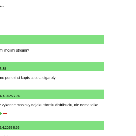
ánkov
mi mojimi strojmi?
3:38
né penezi si kupis cuco a cigarety
26.4.2025 7:36
e vykonne masinky nejaku starsiu distribuciu, ale nema tolko
6.4.2025 8:36