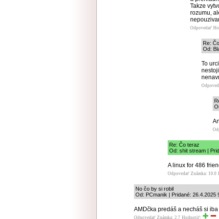
Takze vytvo
rozumu, al
nepouziva
Odpovedať
Ho
Re: Čo
Od: Bl
To urci
nestoj
nenavr
Odpoved
R
Od
An
Od
Re: Čo teraz
Od: shit stream | Pr
A linux for 486 fri
Odpovedať
Známka: 10.0
No čo by si robil
Od: PCmanik | Pridané: 26.4.2025 
AMDčka predáš a necháš si iba o
Odpovedať
Známka: 2.7
Hodnotiť: