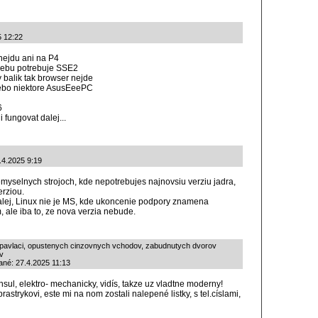
5 12:22
nejdu ani na P4
webu potrebuje SSE2
 balik tak browser nejde
lebo niektore AsusEeePC
6
fungovat dalej...
.4.2025 9:19
emyselnych strojoch, kde nepotrebujes najnovsiu verziu jadra,
erziou.
alej, Linux nie je MS, kde ukoncenie podpory znamena
 ale iba to, ze nova verzia nebude.
h pavlaci, opustenych cinzovnych vchodov, zabudnutych dvorov
ov
ané: 27.4.2025 11:13
nsul, elektro- mechanicky, vidís, takze uz vladtne moderny!
prastrykovi, este mi na nom zostali nalepené listky, s tel.císlami,