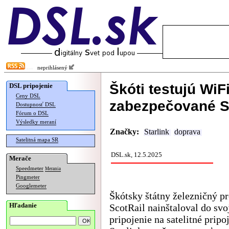
neprihlásený
Škóti testujú WiF
DSL pripojenie
Ceny DSL
zabezpečované S
Dostupnosť DSL
Fórum o DSL
Výsledky meraní
Značky:
Starlink
doprava
Satelitná mapa SR
DSL.sk, 12.5.2025
Merače
Speedmeter
Merania
Pingmeter
Googlemeter
Škótsky štátny železničný p
Hľadanie
ScotRail nainštaloval do svo
pripojenie na satelitné pripo