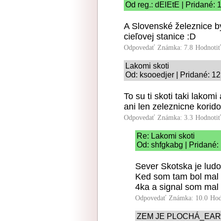
Od reg.: dElEtE | Pridané: 
A Slovenské železnice b
cieľovej stanice :D
Odpovedať
Známka: 7.8
Hodnoti
Lakomi skoti
Od: ksooedjer | Pridané: 1
To su ti skoti taki lakom
ani len zeleznicne korid
Odpovedať
Známka: 3.3
Hodnoti
Re: Lakomi skoti
Od: shfgkabg | Pridané:
Sever Skotska je ludo
Ked som tam bol mal 
4ka a signal som mal l
Odpovedať
Známka: 10.0
Hod
ZEM JE PLOCHÁ_EART