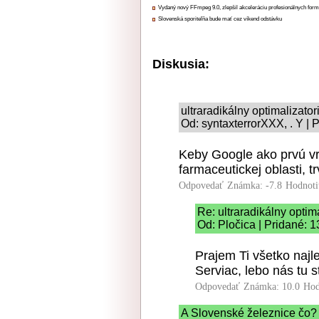
Vydaný nový FFmpeg 9.0, zlepšil akceleráciu profesionálnych form
Slovenská sporiteľňa bude mať cez víkend odstávku
Diskusia:
ultraradikálny optimalizato
Od: syntaxterrorXXX, . Y | 
Keby Google ako prvú vrá
farmaceutickej oblasti, t
Odpovedať
Známka: -7.8
Hodnoti
Re: ultraradikálny optim
Od: Pločica | Pridané: 1
Prajem Ti všetko naj
Serviac, lebo nás tu s
Odpovedať
Známka: 10.0
Hod
A Slovenské železnice čo?