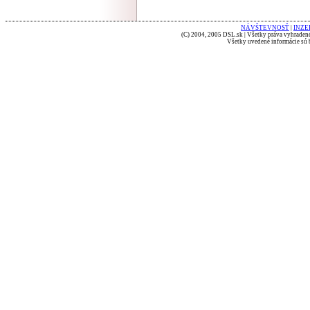
NÁVŠTEVNOSŤ
|
INZE
(C) 2004, 2005 DSL.sk | Všetky práva vyhradené
Všetky uvedené informácie sú b