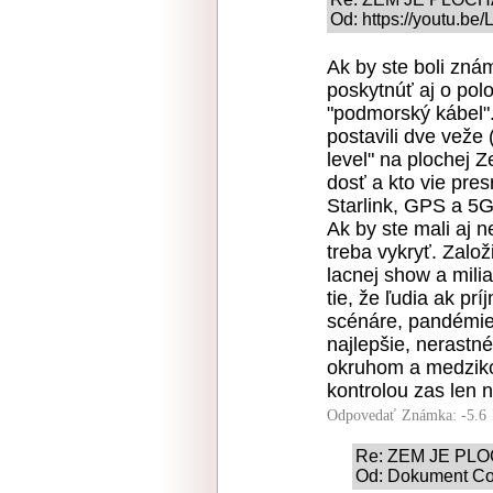
Od: https://youtu.be
Ak by ste boli zná
poskytnúť aj o pol
"podmorský kábel".
postavili dve veže 
level" na plochej 
dosť a kto vie presn
Starlink, GPS a 5G
Ak by ste mali aj 
treba vykryť. Založ
lacnej show a milia
tie, že ľudia ak pr
scénáre, pandémie,
najlepšie, nerastn
okruhom a medziko
kontrolou zas len n
Odpovedať
Známka: -5.6
Re: ZEM JE PL
Od: Dokument Con