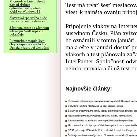
Microsoft v čase drahých
Test má trvať šesť mesiacov
pamätí sľubuje
optimalizovať spotrebu
viesť k nainštalovaniu pripo
RAM vo Windows 11
Slovenská sporiteľňa bude
mať cez víkend odstávku
Pripojenie vlakov na Interne
Záchrana misie na záchranu
teleskopu Swift úspešne
susednom Česku. Plán avizova
pokračuje
ho oznámili v tomto januári
Rumunsko potopilo štyri
člny a úspešne zvýšilo tok
mala ešte v januári dostať p
Dunaja k jadrovej elektrárni
vlakoch a test plánovala zač
InterPanter. Spoločnosť odv
neinformovala a či už test od
Najnovšie články:
Rumunsko potopilo štyri člny a úspešne zvýšilo tok Dunaja k jadrov
V štvrtom reaktore Mochoviec už beží štiepna reakcia
Železnice predávajú dve tretiny lístkov elektronicky, po donútení ce
Alza nasadila dve novinky, jednu užitočnú a jednu kontroverznú
Záchrana misie na záchranu teleskopu Swift úspešne pokračuje
Microsoft v čase drahých pamätí sľubuje optimalizovať spotrebu
NASA pripravuje ISS na inštaláciu posledných nových solárnych p
Ďalšia jadrová elektráreň južne od Slovenska musela kvôli teplu zn