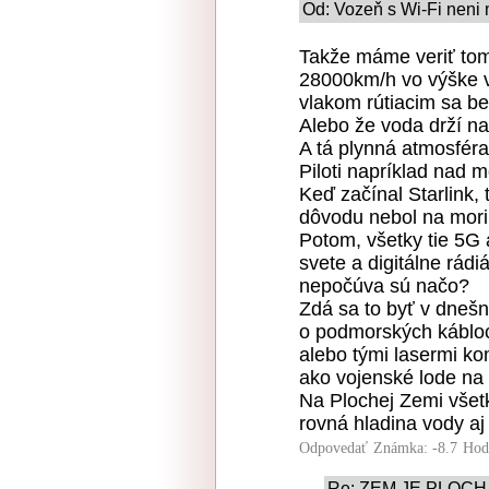
Od: Vozeň s Wi-Fi neni 
Takže máme veriť tomu
28000km/h vo výške v
vlakom rútiacim sa b
Alebo že voda drží na
A tá plynná atmosfér
Piloti napríklad nad
Keď začínal Starlink, 
dôvodu nebol na mori
Potom, všetky tie 5G
svete a digitálne rádi
nepočúva sú načo?
Zdá sa to byť v dneš
o podmorských kábloc
alebo tými lasermi k
ako vojenské lode na
Na Plochej Zemi všetk
rovná hladina vody aj
Odpovedať
Známka: -8.7
Hod
Re: ZEM JE PLOCH