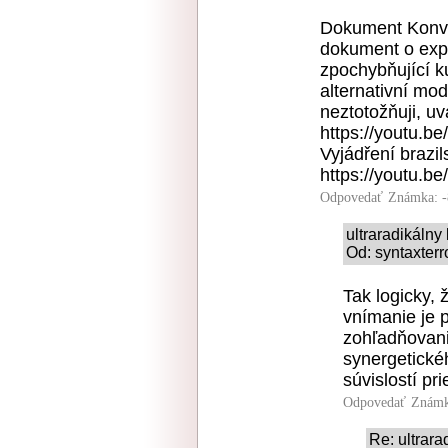
Dokument Konve
dokument o exp
zpochybňující ku
alternativní mo
neztotožňuji, u
https://youtu.
Vyjádření brazil
https://youtu.b
Odpovedať
Známka: -
ultraradikáln
Od: syntaxterr
Tak logicky, 
vnímanie je 
zohľadňovani
synergetickéh
súvislostí pr
Odpovedať
Známk
Re: ultrar