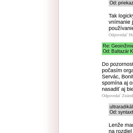
Od: prieka
Tak logick
vnímanie 
používani
Odpovedať
Ho
Re: Geoinžinie
Od: Baltazár 
Do pozornost
počasím orga
Servác, Bonif
spomína aj o
nasadiť aj bi
Odpovedať
Známk
ultraradiká
Od: syntaxt
Lenže man
na rozdiel