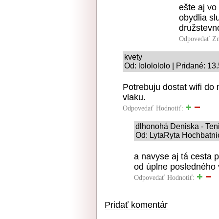
ešte aj vo
obydlia s
družstevno
Odpovedať
Zn
kvety
Od: lololololo | Pridané: 13
Potrebuju dostat wifi do
vlaku.
Odpovedať
Hodnotiť:
dlhonohá Deniska - Ten
Od: LytaRyta Hochbatnic
a navyse aj tá cesta p
od úplne posledného 
Odpovedať
Hodnotiť:
Pridať komentár