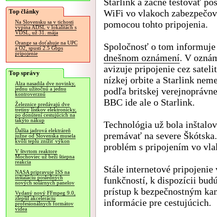
Starlink a začne testovať po
Top články
WiFi vo vlakoch zabezpečo
pomocou tohto pripojenia.
Na Slovensku sa v tichosti
vypína ADSL v lokalitách s
VDSL, už 31. mája
Orange sa doťahuje na UPC
Spoločnosť o tom informuje
a O2, spustí 2.5 Gbps
pripojenie
dnešnom oznámení
. V ozná
avizuje pripojenie cez sateli
Top správy
nízkej orbite a Starlink nem
Alza nasadila dve novinky,
podľa britskej verejnoprávne
jednu užitočnú a jednu
kontroverznú
BBC ide ale o Starlink.
Železnice predávajú dve
tretiny lístkov elektronicky,
po donútení cestujúcich na
takýto nákup
Technológia už bola inštalov
Ďalšia jadrová elektráreň
premávať na severe Škótska.
južne od Slovenska musela
kvôli teplu znížiť výkon
problém s pripojením vo vla
V štvrtom reaktore
Mochoviec už beží štiepna
reakcia
Stále internetové pripojenie
NASA pripravuje ISS na
inštaláciu posledných
funkčností, k dispozícii bud
nových solárnych panelov
prístup k bezpečnostným ka
Vydaný nový FFmpeg 9.0,
zlepšil akceleráciu
informácie pre cestujúcich.
profesionálnych formátov
videa