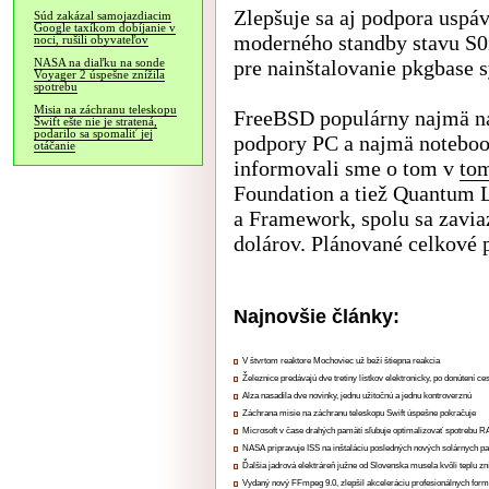
Zlepšuje sa aj podpora uspáv
Súd zakázal samojazdiacim
Google taxíkom dobíjanie v
moderného standby stavu S0i
noci, rušili obyvateľov
pre nainštalovanie pkgbase 
NASA na diaľku na sonde
Voyager 2 úspešne znížila
spotrebu
Misia na záchranu teleskopu
FreeBSD populárny najmä na 
Swift ešte nie je stratená,
podarilo sa spomaliť jej
podpory PC a najmä noteboo
otáčanie
informovali sme o tom v
tom
Foundation a tiež Quantum 
a Framework, spolu sa zaviaz
dolárov. Plánované celkové p
Najnovšie články:
V štvrtom reaktore Mochoviec už beží štiepna reakcia
Železnice predávajú dve tretiny lístkov elektronicky, po donútení ce
Alza nasadila dve novinky, jednu užitočnú a jednu kontroverznú
Záchrana misie na záchranu teleskopu Swift úspešne pokračuje
Microsoft v čase drahých pamätí sľubuje optimalizovať spotrebu
NASA pripravuje ISS na inštaláciu posledných nových solárnych p
Ďalšia jadrová elektráreň južne od Slovenska musela kvôli teplu zn
Vydaný nový FFmpeg 9.0, zlepšil akceleráciu profesionálnych form