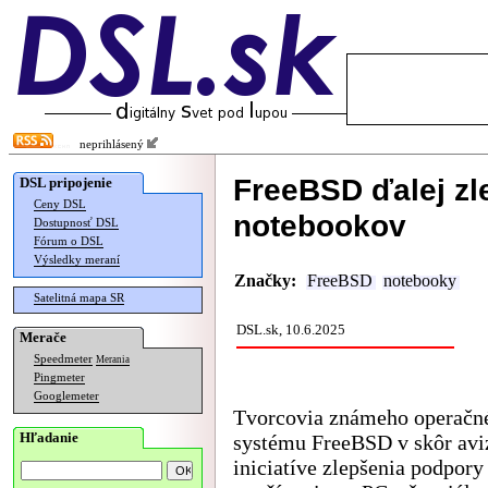
neprihlásený
FreeBSD ďalej zl
DSL pripojenie
Ceny DSL
notebookov
Dostupnosť DSL
Fórum o DSL
Výsledky meraní
Značky:
FreeBSD
notebooky
Satelitná mapa SR
DSL.sk, 10.6.2025
Merače
Speedmeter
Merania
Pingmeter
Googlemeter
Tvorcovia známeho operačn
Hľadanie
systému FreeBSD v skôr avi
iniciatíve zlepšenia podpory