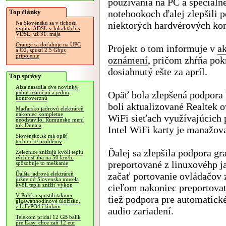
používania na PC a špeciáln
Top články
notebookoch ďalej zlepšili 
niektorých hardvérových ko
Na Slovensku sa v tichosti
vypína ADSL v lokalitách s
VDSL, už 31. mája
Orange sa doťahuje na UPC
Projekt o tom informuje v
a
a O2, spustí 2.5 Gbps
pripojenie
oznámení
, pričom zhŕňa pok
dosiahnutý ešte za apríl.
Top správy
Alza nasadila dve novinky,
Opäť bola zlepšená podpora
jednu užitočnú a jednu
kontroverznú
boli aktualizované Realtek o
Maďarsko jadrovú elektráreň
nakoniec kompletne
WiFi sieťach využívajúcich p
neodstavilo, Rumunsko mení
tok Dunaja
Intel WiFi karty je manažo
Slovensko.sk má opäť
technické problémy
Ďalej sa zlepšila podpora gr
Železnice znižujú kvôli teplu
rýchlosť iba na 50 km/h,
preportované z linuxovéhp j
spôsobuje to meškanie
začať portovanie ovládačov z
Ďalšia jadrová elektráreň
južne od Slovenska musela
kvôli teplu znížiť výkon
cieľom nakoniec preportovať
V Poľsku spustili takmer
tiež podpora pre automatické
gigawatthodinové úložisko,
z LiFePO4 článkov
audio zariadení.
Telekom pridal 12 GB balík
pre Easy, chce zaň 12 eur