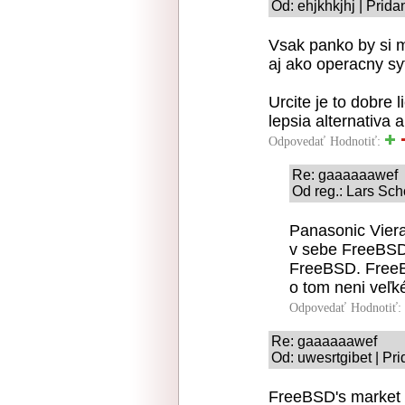
Od: ehjkhkjhj | Prid
Vsak panko by si 
aj ako operacny sy
Urcite je to dobre 
lepsia alternativa a
Odpovedať
Hodnotiť:
Re: gaaaaaawef
Od reg.: Lars Sch
Panasonic Vier
v sebe FreeBSD,
FreeBSD. FreeBS
o tom neni veľké
Odpovedať
Hodnotiť:
Re: gaaaaaawef
Od: uwesrtgibet | Pr
FreeBSD's market s