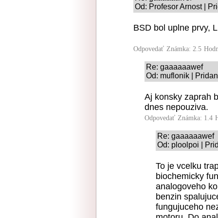
Od: Profesor Arnost | P
BSD bol uplne prvy, L
Odpovedať
Známka: 2.5
Hodn
Re: gaaaaaawef
Od: muflonik | Prida
Aj konsky zaprah b
dnes nepouziva.
Odpovedať
Známka: 1.4
Re: gaaaaaawef
Od: ploolpoi | Pr
To je vcelku tr
biochemicky fun
analogoveho ko
benzin spalujuc
fungujuceho ne
motoru. Do anal