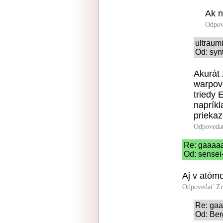
Ak n
Odpov
ultraum
Od: syn
Akurát 
warpové
triedy 
napríkl
prieka
Odpoveda
Re: gaaaa
Od: sensei
Aj v atómo
Odpovedať
Zn
Re: ga
Od: Ber