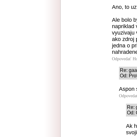
Ano, to uz
Ale bolo 
napriklad 
vyuzivaju 
ako zdroj 
jedna o pr
nahradene
Odpovedať
Ho
Re: ga
Od: Pro
Aspon 
Odpoveda
Re:
Od: 
Ak h
svoj