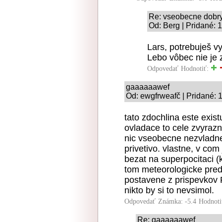
Re: vseobecne dobr
Od: Berg | Pridané: 
Lars, potrebuješ v
Lebo vôbec nie je zj
Odpovedať
Hodnotiť:
gaaaaaawef
Od: ewgfrweafč | Pridané: 
tato zdochlina este existu
ovladace to cele zvyrazn
nic vseobecne nezvladne
privetivo. vlastne, v co
bezat na superpocitaci 
tom meteorologicke pre
postavene z prispevkov P
nikto by si to nevsimol.
Odpovedať
Známka: -5.4
Hodnoti
Re: gaaaaaawef