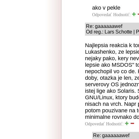
ako v pekle
Odpovedať
Hodnotiť:
Re: gaaaaaawef
Od reg.: Lars Schotte | 
Najlepsia reakcia k t
Lukashenko, ze lepsie
nejaky pako, kery ne
lepsie ako MSDOS" to
nepochopil vo co de.
doby, otazka je len, 
serverovy OS jednozna
istej lige ako Solari
GNU/Linux, ktory bude
nisach na vrch. Napr 
potom pouzivane na t
minimalne rovnako do
Odpovedať
Hodnotiť:
Re: gaaaaaawef