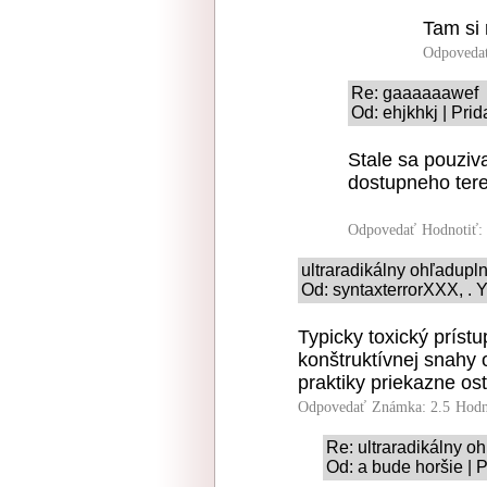
Tam si 
Odpoveda
Re: gaaaaaawef
Od: ehjkhkj | Pri
Stale sa pouziv
dostupneho tere
Odpovedať
Hodnotiť:
ultraradikálny ohľadupl
Od: syntaxterrorXXX, . Y
Typicky toxický prístu
konštruktívnej snahy 
praktiky priekazne ost
Odpovedať
Známka: 2.5
Hodn
Re: ultraradikálny o
Od: a bude horšie | 