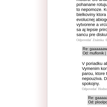
pohanane rotuju
to nepomoze. Ko
bielkoviny ktor
evolucnej abio
vytvorene a vrc
sa aj lepsie pr
sancu pre disku
Odpovedať
Známka: 0
Re: gaaaaaaw
Od: muflonik |
V poriadku a
Vymenim kon
parou, ktore 
nepouziva. D
spokojny.
Odpovedať
Hodno
Re: gaaaa
Od: ploolpo