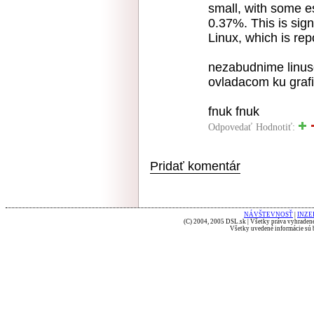
small, with some e
0.37%. This is sign
Linux, which is re
nezabudnime linuso
ovladacom ku graf
fnuk fnuk
Odpovedať
Hodnotiť:
Pridať komentár
NÁVŠTEVNOSŤ
|
INZE
(C) 2004, 2005 DSL.sk | Všetky práva vyhradené
Všetky uvedené informácie sú b