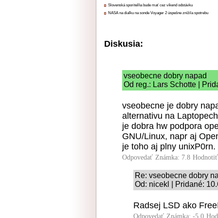
Slovenská sporiteľňa bude mať cez víkend odstávku
NASA na diaľku na sonde Voyager 2 úspešne znížila spotrebu
Diskusia:
vseobecne dobry napad
Od reg.: Lars Schotte | Pri
vseobecne je dobry nap
alternativu na Laptopech.
je dobra hw podpora ope
GNU/Linux, napr aj Ope
je toho aj plny unixP0rn.
Odpovedať
Známka: 7.8
Hodnoti
Re: vseobecne dobry n
Od: nicekl | Pridané: 10
Radsej LSD ako FreeB
Odpovedať
Známka: -5.0
Hod