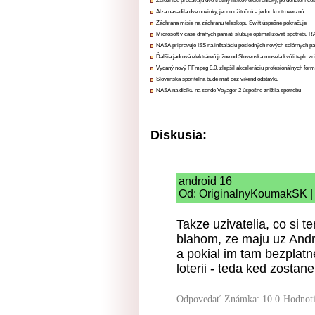
Železnice predávajú dve tretiny lístkov elektronicky, po donútení ce
Alza nasadila dve novinky, jednu užitočnú a jednu kontroverznú
Záchrana misie na záchranu teleskopu Swift úspešne pokračuje
Microsoft v čase drahých pamätí sľubuje optimalizovať spotrebu
NASA pripravuje ISS na inštaláciu posledných nových solárnych p
Ďalšia jadrová elektráreň južne od Slovenska musela kvôli teplu zn
Vydaný nový FFmpeg 9.0, zlepšil akceleráciu profesionálnych form
Slovenská sporiteľňa bude mať cez víkend odstávku
NASA na diaľku na sonde Voyager 2 úspešne znížila spotrebu
Diskusia:
android 16
Od: OriginalnyKoumakSK | 
Takze uzivatelia, co si t
blahom, ze maju uz Andr
a pokial im tam bezplatne
loterii - teda ked zost
Odpovedať
Známka: 10.0
Hodnot