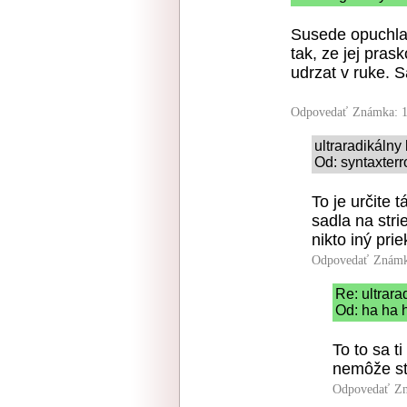
Susede opuchla
tak, ze jej prask
udrzat v ruke. 
Odpovedať
Známka: 1
ultraradikáln
Od: syntaxterr
To je určite 
sadla na stri
nikto iný pr
Odpovedať
Známk
Re: ultrar
Od: ha ha 
To to sa t
nemôže st
Odpovedať
Zn