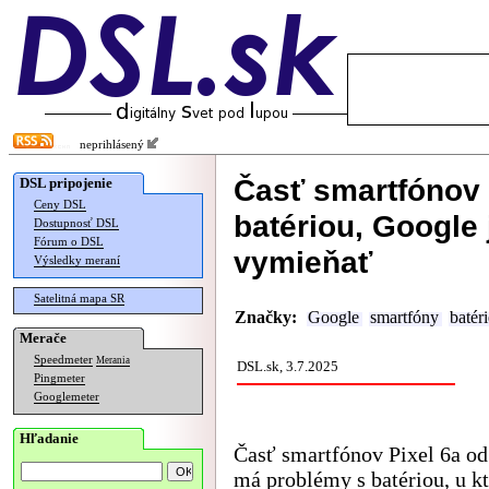
neprihlásený
Časť smartfónov 
DSL pripojenie
Ceny DSL
batériou, Google
Dostupnosť DSL
Fórum o DSL
vymieňať
Výsledky meraní
Satelitná mapa SR
Značky:
Google
smartfóny
batéri
Merače
Speedmeter
Merania
DSL.sk, 3.7.2025
Pingmeter
Googlemeter
Hľadanie
Časť smartfónov Pixel 6a o
má problémy s batériou, u kt