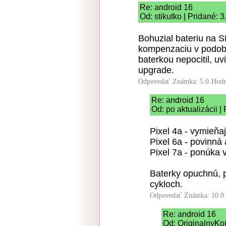
Re: android 16
Od: stikutko | Pridané: 
Bohuzial bateriu na 
kompenzaciu v podobe
baterkou nepocitil, u
upgrade.
Odpovedať
Známka: 5.0
Hodn
Re: android 16
Od: po aktualizácii |
Pixel 4a - vymieňa
Pixel 6a - povinná 
Pixel 7a - ponúka 
Baterky opuchnú, 
cykloch.
Odpovedať
Známka: 10.0
Re: android 16
Od: OriginalnyKo