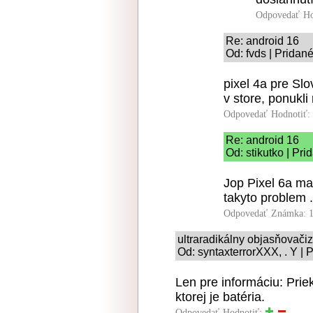
Odpovedať
Ho
Re: android 16
Od: fvds | Pridan
pixel 4a pre Sl
v store, ponukli
Odpovedať
Hodnotiť:
Re: android 16
Od: stikutko | Pr
Jop Pixel 6a m
takyto problem .
Odpovedať
Známka: 1
ultraradikálny objasňovač
Od: syntaxterrorXXX, . Y | 
Len pre informáciu: Prie
ktorej je batéria.
Odpovedať
Hodnotiť: