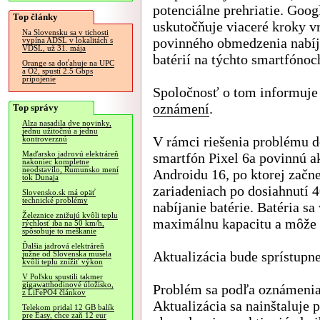
potenciálne prehriatie. Goog
Top články
uskutočňuje viaceré kroky v
Na Slovensku sa v tichosti
povinného obmedzenia nabíj
vypína ADSL v lokalitách s
VDSL, už 31. mája
batérií na týchto smartfónoc
Orange sa doťahuje na UPC
a O2, spustí 2.5 Gbps
pripojenie
Spoločnosť o tom informuje
oznámení
.
Top správy
Alza nasadila dve novinky,
jednu užitočnú a jednu
V rámci riešenia problému d
kontroverznú
Maďarsko jadrovú elektráreň
smartfón Pixel 6a povinnú a
nakoniec kompletne
neodstavilo, Rumunsko mení
Androidu 16, po ktorej začn
tok Dunaja
zariadeniach po dosiahnutí 
Slovensko.sk má opäť
technické problémy
nabíjanie batérie. Batéria s
Železnice znižujú kvôli teplu
maximálnu kapacitu a môže 
rýchlosť iba na 50 km/h,
spôsobuje to meškanie
Ďalšia jadrová elektráreň
Aktualizácia bude sprístupne
južne od Slovenska musela
kvôli teplu znížiť výkon
V Poľsku spustili takmer
gigawatthodinové úložisko,
Problém sa podľa oznámenia 
z LiFePO4 článkov
Aktualizácia sa nainštaluje 
Telekom pridal 12 GB balík
pre Easy, chce zaň 12 eur