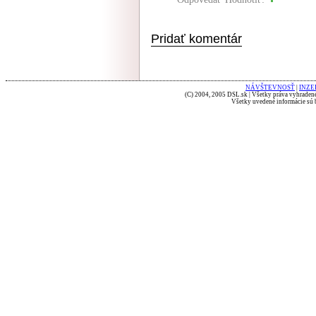
Pridať komentár
NÁVŠTEVNOSŤ
|
INZE
(C) 2004, 2005 DSL.sk | Všetky práva vyhradené
Všetky uvedené informácie sú b