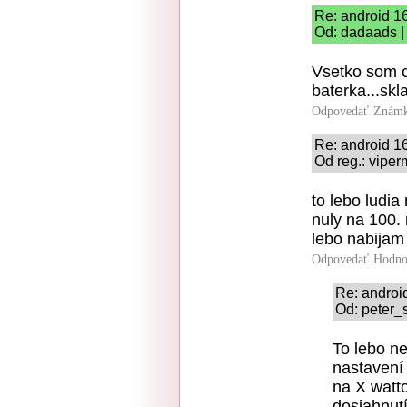
Re: android 1
Od: dadaads |
Vsetko som ca
baterka...sk
Odpovedať
Známk
Re: android 1
Od reg.: viper
to lebo ludia
nuly na 100. 
lebo nabijam
Odpovedať
Hodno
Re: androi
Od: peter_s
To lebo ne
nastavení
na X watt
dosiahnutí