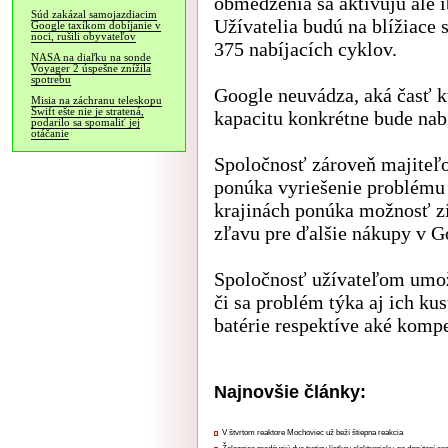
obmedzenia sa aktivujú ale 
Súd zakázal samojazdiacim
Užívatelia budú na blížiace
Google taxíkom dobíjanie v
noci, rušili obyvateľov
375 nabíjacích cyklov.
NASA na diaľku na sonde
Voyager 2 úspešne znížila
spotrebu
Google neuvádza, aká časť k
Misia na záchranu teleskopu
Swift ešte nie je stratená,
kapacitu konkrétne bude nab
podarilo sa spomaliť jej
otáčanie
Spoločnosť zároveň majiteľo
ponúka vyriešenie problému
krajinách ponúka možnosť z
zľavu pre ďalšie nákupy v G
Spoločnosť užívateľom umo
či sa problém týka aj ich kus
batérie respektíve aké kompe
Najnovšie články:
V štvrtom reaktore Mochoviec už beží štiepna reakcia