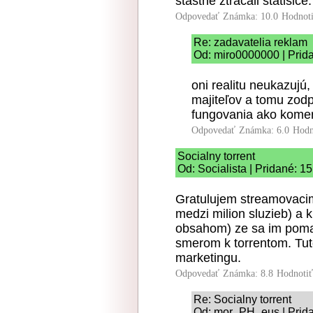
stastne ztracali statisice.
Odpovedať
Známka: 10.0
Hodnot
Re: zadavatelia reklam
Od: miro0000000 | Prid
oni realitu neukazujú,
majiteľov a tomu zodp
fungovania ako kome
Odpovedať
Známka: 6.0
Hodn
Socialny torrent
Od: Socialista | Pridané: 1
Gratulujem streamovac
medzi milion sluzieb) a 
obsahom) ze sa im pomaly
smerom k torrentom. Tuto
marketingu.
Odpovedať
Známka: 8.8
Hodnoti
Re: Socialny torrent
Od: mor_PH_eus | Prida