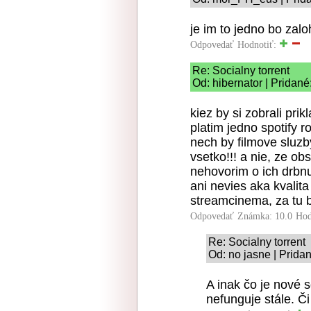
je im to jedno bo zalo
Odpovedať
Hodnotiť:
Re: Socialny torrent
Od: hibernator | Pridané
kiez by si zobrali pr
platim jedno spotify r
nech by filmove sluzb
vsetko!!! a nie, ze ob
nehovorim o ich drbnu
ani nevies aka kvalita 
streamcinema, za tu b
Odpovedať
Známka: 10.0
Hod
Re: Socialny torrent
Od: no jasne | Prida
A inak čo je nové
nefunguje stále. Č