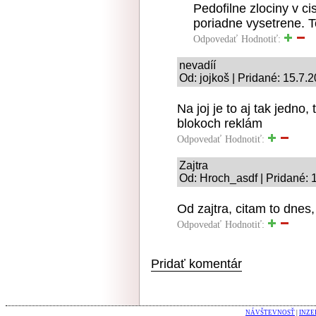
Pedofilne zlociny v ci
poriadne vysetrene. T
Odpovedať
Hodnotiť:
nevadíí
Od: jojkoš | Pridané: 15.7.
Na joj je to aj tak jedno,
blokoch reklám
Odpovedať
Hodnotiť:
Zajtra
Od: Hroch_asdf | Pridané: 
Od zajtra, citam to dnes,
Odpovedať
Hodnotiť:
Pridať komentár
NÁVŠTEVNOSŤ
|
INZE