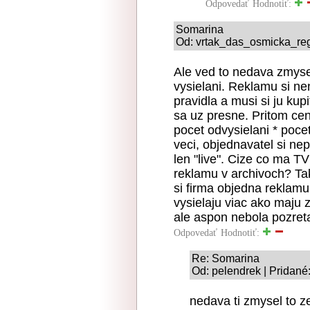
Odpovedať
Hodnotiť:
Somarina
Od: vrtak_das_osmicka_regn
Ale ved to nedava zmysel
vysielani. Reklamu si n
pravidla a musi si ju k
sa uz presne. Pritom cen
pocet odvysielani * poce
veci, objednavatel si nep
len "live". Cize co ma TV
reklamu v archivoch? Tak
si firma objedna reklamu 
vysielaju viac ako maju z
ale aspon nebola pozreta 
Odpovedať
Hodnotiť:
Re: Somarina
Od: pelendrek | Pridané
nedava ti zmysel to z