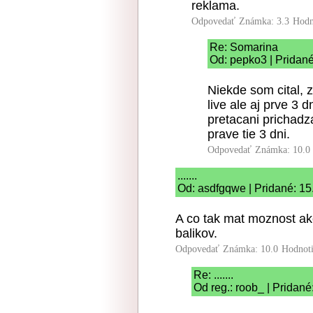
reklama.
Odpovedať
Známka: 3.3
Hodn
Re: Somarina
Od: pepko3 | Pridané
Niekde som cital, 
live ale aj prve 3 
pretacani prichadz
prave tie 3 dni.
Odpovedať
Známka: 10.0
.......
Od: asdfgqwe | Pridané: 15
A co tak mat moznost ako
balikov.
Odpovedať
Známka: 10.0
Hodnot
Re: .......
Od reg.: roob_ | Pridané