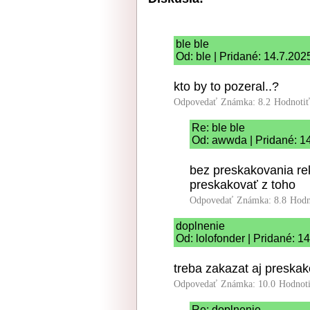
ble ble
Od: ble | Pridané: 14.7.202
kto by to pozeral..?
Odpovedať
Známka: 8.2
Hodnoti
Re: ble ble
Od: awwda | Pridané: 1
bez preskakovania rek
preskakovať z toho
Odpovedať
Známka: 8.8
Hodn
doplnenie
Od: lolofonder | Pridané: 1
treba zakazat aj preskako
Odpovedať
Známka: 10.0
Hodnot
Re: doplnenie