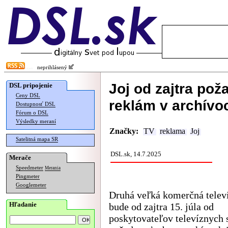
neprihlásený
Joj od zajtra po
DSL pripojenie
Ceny DSL
reklám v archívo
Dostupnosť DSL
Fórum o DSL
Výsledky meraní
Značky:
TV
reklama
Joj
Satelitná mapa SR
DSL.sk, 14.7.2025
Merače
Speedmeter
Merania
Pingmeter
Googlemeter
Druhá veľká komerčná televí
Hľadanie
bude od zajtra 15. júla od
poskytovateľov televíznych 