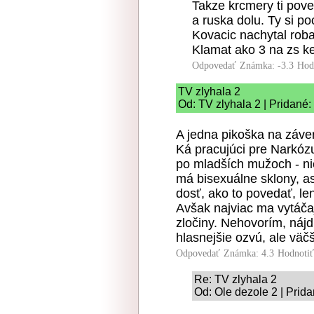
Takze krcmery ti pove
a ruska dolu. Ty si po
Kovacic nachytal roba
Klamat ako 3 na zs k
Odpovedať
Známka: -3.3
Hod
TV zlyhala 2
Od: TV zlyhala 2 | Pridané
A jedna pikoška na záve
Ká pracujúci pre Narkóz
po mladších mužoch - nie
má bisexuálne sklony, a
dosť, ako to povedať, len
Avšak najviac ma vytáčaj
zločiny. Nehovorím, nájdu
hlasnejšie ozvú, ale väčši
Odpovedať
Známka: 4.3
Hodnoti
Re: TV zlyhala 2
Od: Ole dezole 2 | Prid