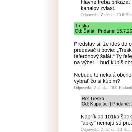
hlavne treba prikazat 
kanalov zvlast.
Odpovedať
Známka: 10.0
Hod
Treska
Od: Šalát | Pridané: 15.7.2
Predstav si, že ideš do o
predavač ti povie: „Tresk
feferónový šalát.“ Ty f
na výber – buď kúpiš obo
Nebude to nekalá obcho
vybrať čo si kúpim?
Odpovedať
Známka: 10.0
Hodnot
Re: Treska
Od: Kupujúci | Pridané:
Napríklad 101ka špeku
"apky" nemajú sú pre
Odpovedať
Známka: 3.3
Hodn