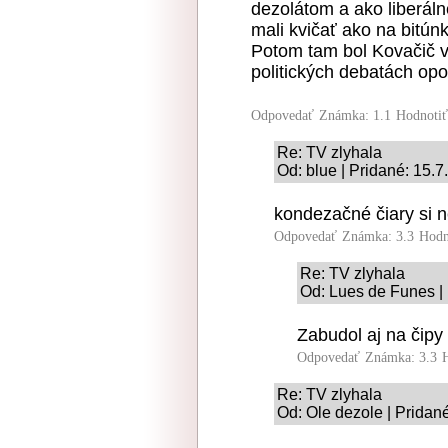
dezolátom a ako liberáln
mali kvičať ako na bitún
Potom tam bol Kovačič v
politických debatách opo
Odpovedať
Známka: 1.1
Hodnoti
Re: TV zlyhala
Od: blue | Pridané: 15.
kondezačné čiary si 
Odpovedať
Známka: 3.3
Hodn
Re: TV zlyhala
Od: Lues de Funes |
Zabudol aj na čip
Odpovedať
Známka: 3.3
Re: TV zlyhala
Od: Ole dezole | Pridan