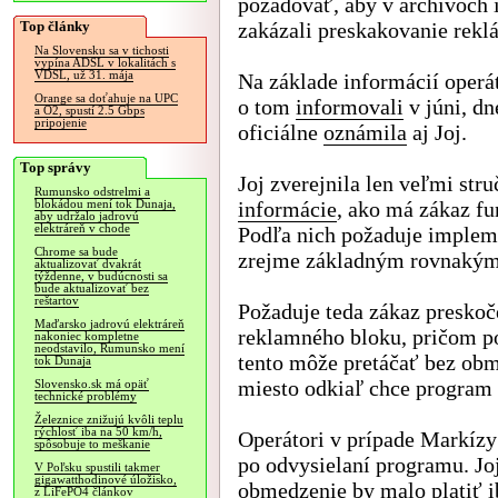
požadovať, aby v archívoch 
Top články
zakázali preskakovanie rekl
Na Slovensku sa v tichosti
vypína ADSL v lokalitách s
VDSL, už 31. mája
Na základe informácií operá
Orange sa doťahuje na UPC
o tom
informovali
v júni, dn
a O2, spustí 2.5 Gbps
pripojenie
oficiálne
oznámila
aj Joj.
Top správy
Joj zverejnila len veľmi stru
Rumunsko odstrelmi a
informácie
, ako má zákaz f
blokádou mení tok Dunaja,
aby udržalo jadrovú
elektráreň v chode
Podľa nich požaduje implem
Chrome sa bude
zrejme základným rovnakým 
aktualizovať dvakrát
týždenne, v budúcnosti sa
bude aktualizovať bez
reštartov
Požaduje teda zákaz preskoč
Maďarsko jadrovú elektráreň
reklamného bloku, pričom po
nakoniec kompletne
neodstavilo, Rumunsko mení
tento môže pretáčať bez obm
tok Dunaja
miesto odkiaľ chce program 
Slovensko.sk má opäť
technické problémy
Železnice znižujú kvôli teplu
rýchlosť iba na 50 km/h,
Operátori v prípade Markízy
spôsobuje to meškanie
po odvysielaní programu. Jo
V Poľsku spustili takmer
gigawatthodinové úložisko,
obmedzenie by malo platiť ib
z LiFePO4 článkov