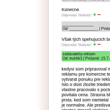
Konecne
Odpovedať
Hodnotiť:
______________
Od: _____________ | Prida
Však tých spehujucich bu
Odpovedať
Hodnotiť:
zadavatelia reklam
Od: truhlik3 | Pridané: 15.7
kedysi som pripravoval 
reklamu pre komercne tel
vytvarat ponuku pre rek
Islo o dost zlozite triede
vlastne pracovalo s poc
povitala cena. Strasna b
prsta. ked som namietal 
je normalne. Ale predsva