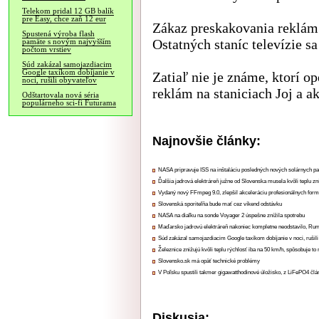
Telekom pridal 12 GB balík
pre Easy, chce zaň 12 eur
Zákaz preskakovania reklám s
Spustená výroba flash
Ostatných staníc televízie s
pamäte s novým najvyšším
počtom vrstiev
Súd zakázal samojazdiacim
Google taxíkom dobíjanie v
Zatiaľ nie je známe, ktorí o
noci, rušili obyvateľov
reklám na staniciach Joj a 
Odštartovala nová séria
populárneho sci-fi Futurama
Najnovšie články:
NASA pripravuje ISS na inštaláciu posledných nových solárnych p
Ďalšia jadrová elektráreň južne od Slovenska musela kvôli teplu zn
Vydaný nový FFmpeg 9.0, zlepšil akceleráciu profesionálnych form
Slovenská sporiteľňa bude mať cez víkend odstávku
NASA na diaľku na sonde Voyager 2 úspešne znížila spotrebu
Maďarsko jadrovú elektráreň nakoniec kompletne neodstavilo, Ru
Súd zakázal samojazdiacim Google taxíkom dobíjanie v noci, rušili
Železnice znižujú kvôli teplu rýchlosť iba na 50 km/h, spôsobuje t
Slovensko.sk má opäť technické problémy
V Poľsku spustili takmer gigawatthodinové úložisko, z LiFePO4 čl
Diskusia: