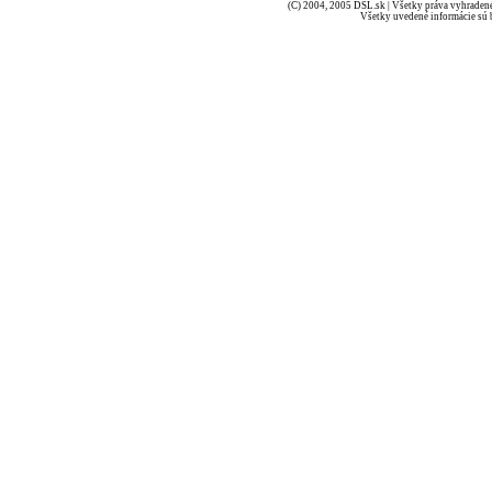
(C) 2004, 2005 DSL.sk | Všetky práva vyhradené
Všetky uvedené informácie sú b