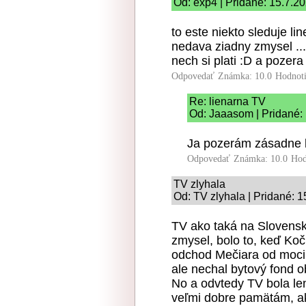
Od: exp4 | Pridané: 15.7.2
to este niekto sleduje l
nedava ziadny zmysel ..
nech si plati :D a pozera
Odpovedať
Známka: 10.0
Hodnot
Re: lienarna TV
Od: Jaaasom | Pridané:
Ja pozerám zásadne lo
Odpovedať
Známka: 10.0
Hod
TV zlyhala
Od: TV zlyhala | Pridané: 
TV ako taká na Slovensk
zmysel, bolo to, keď Koč
odchod Mečiara od moci.
ale nechal bytový fond 
No a odvtedy TV bola len
veľmi dobre pamätám, a