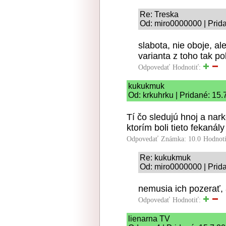
Re: Treska
Od: miro0000000 | Prid
slabota, nie oboje, al
varianta z toho tak p
Odpovedať
Hodnotiť:
kukukmuk
Od: krkuhrku | Pridané: 15
Tí čo sledujú hnoj a nark
ktorím boli tieto fekanál
Odpovedať
Známka: 10.0
Hodnot
Re: kukukmuk
Od: miro0000000 | Prid
nemusia ich pozerať, al
Odpovedať
Hodnotiť:
lienarna TV