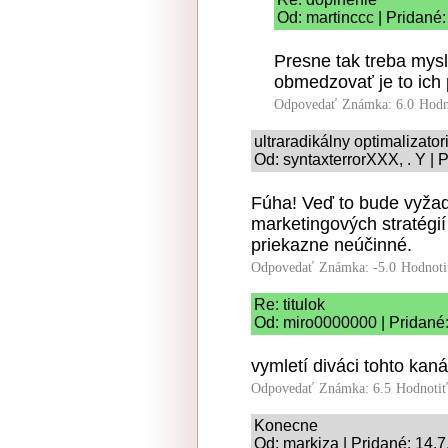
Od: martinccc | Pridané
Presne tak treba mys
obmedzovať je to ich
Odpovedať
Známka: 6.0
Hodn
ultraradikálny optimalizato
Od: syntaxterrorXXX, . Y | 
Fúha! Veď to bude vyža
marketingových stratégií
priekazne neúčinné.
Odpovedať
Známka: -5.0
Hodnoti
Re: titulok
Od: miro0000000 | Pridané
vymletí diváci tohto kaná
Odpovedať
Známka: 6.5
Hodnoti
Konecne
Od: markiza | Pridané: 14.