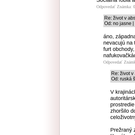
Sociálna fóbia 
Odpovedať
Známka: 0
Re: život v ab
Od: no jasne |
áno, západna
nevacujú na t
furt obchody,
nafukovačkách
Odpovedať
Známk
Re: život 
Od: ruská 
V krajiná
autoritárs
prostredie
zhoršilo d
celoživot
Prežraný 