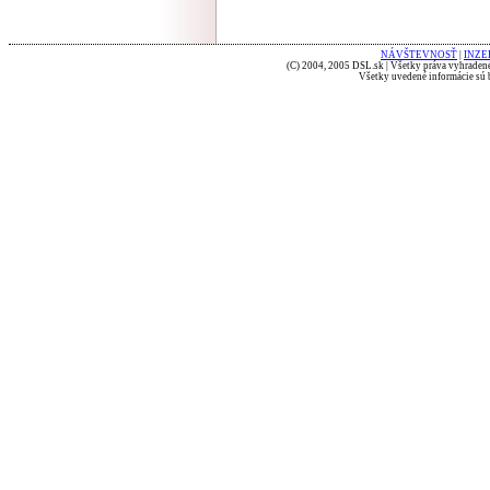
NÁVŠTEVNOSŤ
|
INZE
(C) 2004, 2005 DSL.sk | Všetky práva vyhradené
Všetky uvedené informácie sú b