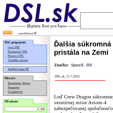
neprihlásený
Ďalšia súkromná
DSL pripojenie
Ceny DSL
pristála na Zemi
Dostupnosť DSL
Fórum o DSL
Výsledky meraní
Značky:
SpaceX
ISS
Satelitná mapa SR
DSL.sk, 15.7.2025
Merače
Speedmeter
Merania
Pingmeter
Googlemeter
Loď Crew Dragon súkromne
Hľadanie
vesmírnej misie Axiom-4
zabezpečovanej spoločnosť