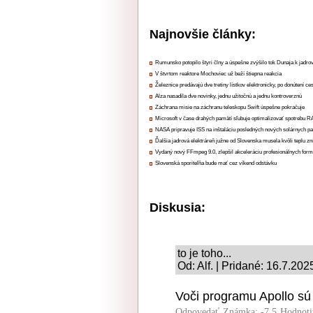
Najnovšie články:
Rumunsko potopilo štyri člny a úspešne zvýšilo tok Dunaja k jadrov
V štvrtom reaktore Mochoviec už beží štiepna reakcia
Železnice predávajú dve tretiny lístkov elektronicky, po donútení ce
Alza nasadila dve novinky, jednu užitočnú a jednu kontroverznú
Záchrana misie na záchranu teleskopu Swift úspešne pokračuje
Microsoft v čase drahých pamätí sľubuje optimalizovať spotrebu
NASA pripravuje ISS na inštaláciu posledných nových solárnych p
Ďalšia jadrová elektráreň južne od Slovenska musela kvôli teplu zn
Vydaný nový FFmpeg 9.0, zlepšil akceleráciu profesionálnych form
Slovenská sporiteľňa bude mať cez víkend odstávku
Diskusia:
to je toho...
Od: Alf. | Pridané: 16.7.202
Voči programu Apollo sú
Odpovedať
Známka: -7.5
Hodnoti