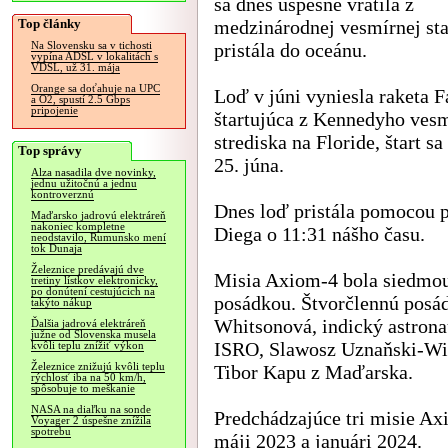
sa dnes úspešne vrátila z
Top články
medzinárodnej vesmírnej sta
pristála do oceánu.
Na Slovensku sa v tichosti
vypína ADSL v lokalitách s
VDSL, už 31. mája
Orange sa doťahuje na UPC
Loď v júni vyniesla raketa F
a O2, spustí 2.5 Gbps
pripojenie
štartujúca z Kennedyho ves
strediska na Floride, štart sa
Top správy
25. júna.
Alza nasadila dve novinky,
jednu užitočnú a jednu
kontroverznú
Dnes loď pristála pomocou p
Maďarsko jadrovú elektráreň
nakoniec kompletne
Diega o 11:31 nášho času.
neodstavilo, Rumunsko mení
tok Dunaja
Železnice predávajú dve
Misia Axiom-4 bola siedmo
tretiny lístkov elektronicky,
po donútení cestujúcich na
posádkou. Štvorčlennú posá
takýto nákup
Whitsonová, indický astrona
Ďalšia jadrová elektráreň
južne od Slovenska musela
ISRO, Slawosz Uznaňski-Wiš
kvôli teplu znížiť výkon
Železnice znižujú kvôli teplu
Tibor Kapu z Maďarska.
rýchlosť iba na 50 km/h,
spôsobuje to meškanie
NASA na diaľku na sonde
Predchádzajúce tri misie Axi
Voyager 2 úspešne znížila
spotrebu
máji 2023 a januári 2024.