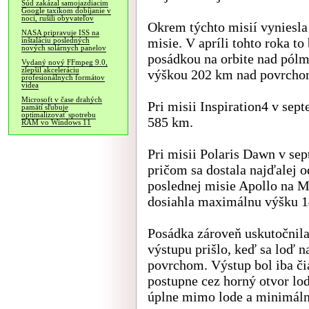
Súd zakázal samojazdiacim
Google taxíkom dobíjanie v
noci, rušili obyvateľov
Okrem týchto misií vyniesla
NASA pripravuje ISS na
misie. V apríli tohto roka t
inštaláciu posledných
nových solárnych panelov
posádkou na orbite nad pólm
Vydaný nový FFmpeg 9.0,
zlepšil akceleráciu
výškou 202 km nad povrcho
profesionálnych formátov
videa
Microsoft v čase drahých
Pri misii Inspiration4 v sep
pamätí sľubuje
optimalizovať spotrebu
585 km.
RAM vo Windows 11
Pri misii Polaris Dawn v sep
pričom sa dostala najďalej 
poslednej misie Apollo na M
dosiahla maximálnu výšku 1
Posádka zároveň uskutočnil
výstupu prišlo, keď sa loď 
povrchom. Výstup bol iba či
postupne cez horný otvor lod
úplne mimo lode a minimálne