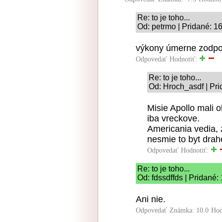
Re: to je toho...
Od: petrmo | Pridané: 1
výkony úmerne zodpo
Odpovedať
Hodnotiť:
Re: to je toho...
Od: Hroch_asdf | Pri
Misie Apollo mali 
iba vreckove.
Americania vedia, 
nesmie to byt drah
Odpovedať
Hodnotiť:
Re: to je toho...
Od: fdssdffds | Pridané:
Ani nie.
Odpovedať
Známka: 10.0
Hod