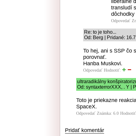
liberálne 
transludí
dôchodky 
Odpovedať
Zn
Re: to je toho...
Od: Berg | Pridané: 16.
To hej, ani s SSP čo 
porovnať.
Hanba Muskovi.
Odpovedať
Hodnotiť:
ultraradikálny konšpiratori
Od: syntaxterrorXXX, . Y | 
Toto je priekazne reakci
SpaceX.
Odpovedať
Známka: 6.0
Hodnoti
Pridať komentár