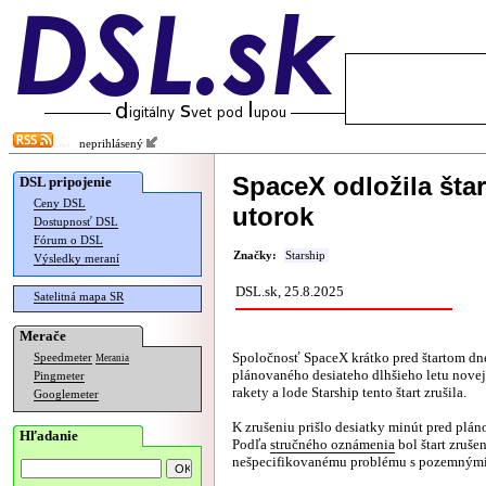
neprihlásený
SpaceX odložila štar
DSL pripojenie
Ceny DSL
utorok
Dostupnosť DSL
Fórum o DSL
Značky:
Starship
Výsledky meraní
DSL.sk, 25.8.2025
Satelitná mapa SR
Merače
Spoločnosť SpaceX krátko pred štartom d
Speedmeter
Merania
plánovaného desiateho dlhšieho letu novej
Pingmeter
rakety a lode Starship tento štart zrušila.
Googlemeter
K zrušeniu prišlo desiatky minút pred plá
Hľadanie
Podľa
stručného oznámenia
bol štart zruše
nešpecifikovanému problému s pozemnými