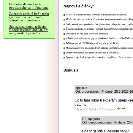
Odštartovala nová séria
Najnovšie články:
populárneho sci-fi Futurama
Železnice znižujú kvôli teplu
NASA na diaľku na sonde Voyager 2 úspešne znížila spotrebu
rýchlosť iba na 50 km/h,
Maďarsko jadrovú elektráreň nakoniec kompletne neodstavilo, Ru
spôsobuje to meškanie
Súd zakázal samojazdiacim Google taxíkom dobíjanie v noci, rušili
Súd zakázal samojazdiacim
Železnice znižujú kvôli teplu rýchlosť iba na 50 km/h, spôsobuje t
Google taxíkom dobíjanie v
noci, rušili obyvateľov
Slovensko.sk má opäť technické problémy
V Poľsku spustili takmer gigawatthodinové úložisko, z LiFePO4 čl
Telekom pridal 12 GB balík pre Easy, chce zaň 12 eur
Misia na záchranu teleskopu Swift ešte nie je stratená, podarilo sa 
Odštartovala nová séria populárneho sci-fi Futurama
Spustená výroba flash pamäte s novým najvyšším počtom vrstiev
Diskusia:
spejsiks
Od: progresivec | Pridané: 25.8.2025 1
Co to tam robia ti experty v spejsiks
datumy
Odpovedať
Známka: -3.3
Hodnotiť:
Re: spejsiks
Od: uuuuuuuuuuuuu | Pridané: 26.
a na to si prišiel celkom sám?