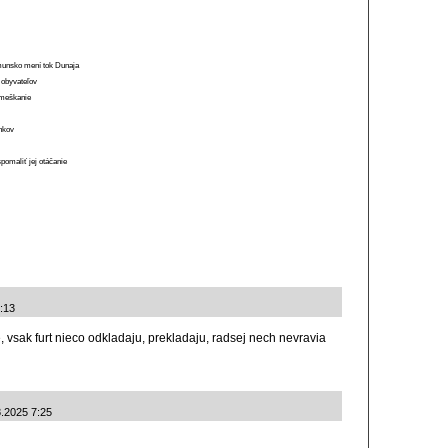
munsko mení tok Dunaja
 obyvateľov
o meškanie
ánkov
spomaliť jej otáčanie
6:13
e, vsak furt nieco odkladaju, prekladaju, radsej nech nevravia
8.2025 7:25