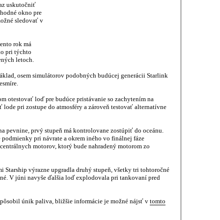
az uskutočniť
 vhodné okno pre
 možné sledovať v
tento rok má
o pri týchto
ných letoch.
náklad, osem simulátorov podobných budúcej generácii Starlink
esmíre.
ľom otestovať loď pre budúce pristávanie so zachytením na
ť lode pri zostupe do atmosféry a zároveň testovať alternatívne
na pevnine, prvý stupeň má kontrolovane zostúpiť do oceánu.
 podmienky pri návrate a okrem iného vo finálnej fáze
h centrálnych motorov, ktorý bude nahradený motorom zo
 Starship výrazne upgradla druhý stupeň, všetky tri tohtoročné
ešné. V júni navyše ďalšia loď explodovala pri tankovaní pred
pôsobil únik paliva, bližšie informácie je možné nájsť v
tomto