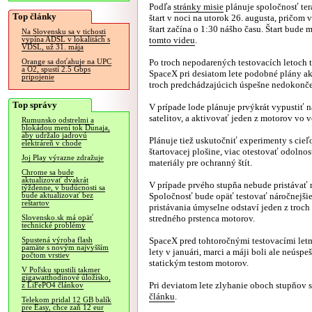
Podľa
stránky misie
plánuje spoločnosť ter
Top články
štart v noci na utorok 26. augusta, pričom
štart začína o 1:30 nášho času. Štart bude
Na Slovensku sa v tichosti
tomto videu
.
vypína ADSL v lokalitách s
VDSL, už 31. mája
Po troch nepodarených testovacích letoch 
Orange sa doťahuje na UPC
a O2, spustí 2.5 Gbps
SpaceX pri desiatom lete podobné plány ak
pripojenie
troch predchádzajúcich úspešne nedokonče
Top správy
V prípade lode plánuje prvýkrát vypustiť 
satelitov, a aktivovať jeden z motorov vo v
Rumunsko odstrelmi a
blokádou mení tok Dunaja,
aby udržalo jadrovú
Plánuje tiež uskutočniť experimenty s cie
elektráreň v chode
štartovacej plošine, viac otestovať odolnos
Joj Play výrazne zdražuje
materiály pre ochranný štít.
Chrome sa bude
aktualizovať dvakrát
V prípade prvého stupňa nebude pristávať 
týždenne, v budúcnosti sa
Spoločnosť bude opäť testovať náročnejšie
bude aktualizovať bez
reštartov
pristávania úmyselne odstaví jeden z troc
stredného prstenca motorov.
Slovensko.sk má opäť
technické problémy
SpaceX pred tohtoročnými testovacími letmi
Spustená výroba flash
pamäte s novým najvyšším
lety v januári, marci a máji boli ale neúsp
počtom vrstiev
statickým testom motorov.
V Poľsku spustili takmer
gigawatthodinové úložisko,
Pri deviatom lete zlyhanie oboch stupňov s
z LiFePO4 článkov
článku
.
Telekom pridal 12 GB balík
pre Easy, chce zaň 12 eur