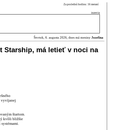
Za poslednú hodinu: 16 meraní
inzercia
Štvrtok, 6. augusta 2026, dnes má meniny
Jozefína
t Starship, má letieť v noci na
nešného
 vyvíjanej
novaným štartom.
ný kvôli bližšie
 systémami.