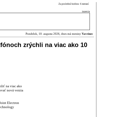
Za poslednú hodinu: 6 meraní
inzercia
Pondelok, 10. augusta 2026, dnes má meniny
Vavrinec
fónoch zrýchli na viac ako 10
liť na viac ako
ovať nová verzia
oint Electron
Technology