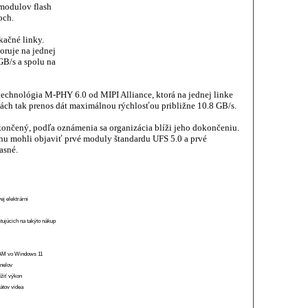
 modulov flash
och.
ačné linky.
oruje na jednej
GB/s a spolu na
echnológia M-PHY 6.0 od MIPI Alliance, ktorá na jednej linke
ách tak prenos dát maximálnou rýchlosťou približne 10.8 GB/s.
končený, podľa oznámenia sa organizácia blíži jeho dokončeniu.
hu mohli objaviť prvé moduly štandardu UFS 5.0 a prvé
asné.
ej elektrárni
stujúcich na takýto nákup
 RAM vo Windows 11
anelov
ížiť výkon
átov videa