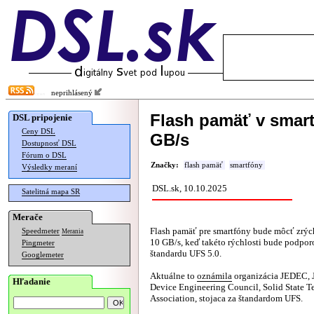
neprihlásený
Flash pamäť v smart
DSL pripojenie
Ceny DSL
GB/s
Dostupnosť DSL
Fórum o DSL
Značky:
flash pamäť
smartfóny
Výsledky meraní
DSL.sk, 10.10.2025
Satelitná mapa SR
Merače
Flash pamäť pre smartfóny bude môcť zrých
Speedmeter
Merania
10 GB/s, keď takéto rýchlosti bude podpor
Pingmeter
štandardu UFS 5.0.
Googlemeter
Aktuálne to
oznámila
organizácia JEDEC, J
Hľadanie
Device Engineering Council, Solid State 
Association, stojaca za štandardom UFS.