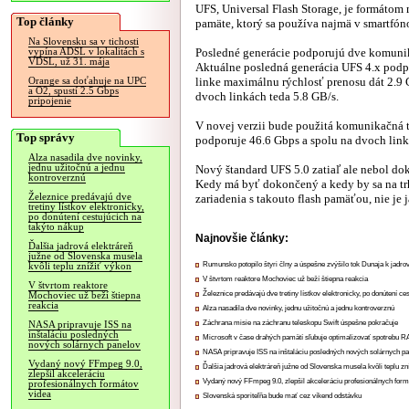
UFS, Universal Flash Storage, je formátom
Top články
pamäte, ktorý sa používa najmä v smartfón
Na Slovensku sa v tichosti
Posledné generácie podporujú dve komunik
vypína ADSL v lokalitách s
VDSL, už 31. mája
Aktuálne posledná generácia UFS 4.x podp
linke maximálnu rýchlosť prenosu dát 2.9 
Orange sa doťahuje na UPC
a O2, spustí 2.5 Gbps
dvoch linkách teda 5.8 GB/s.
pripojenie
V novej verzii bude použitá komunikačná t
Top správy
podporuje 46.6 Gbps a spolu na dvoch link
Alza nasadila dve novinky,
jednu užitočnú a jednu
Nový štandard UFS 5.0 zatiaľ ale nebol do
kontroverznú
Kedy má byť dokončený a kedy by sa na tr
Železnice predávajú dve
zariadenia s takouto flash pamäťou, nie je j
tretiny lístkov elektronicky,
po donútení cestujúcich na
takýto nákup
Najnovšie články:
Ďalšia jadrová elektráreň
južne od Slovenska musela
Rumunsko potopilo štyri člny a úspešne zvýšilo tok Dunaja k jadrov
kvôli teplu znížiť výkon
V štvrtom reaktore Mochoviec už beží štiepna reakcia
V štvrtom reaktore
Železnice predávajú dve tretiny lístkov elektronicky, po donútení ce
Mochoviec už beží štiepna
reakcia
Alza nasadila dve novinky, jednu užitočnú a jednu kontroverznú
Záchrana misie na záchranu teleskopu Swift úspešne pokračuje
NASA pripravuje ISS na
inštaláciu posledných
Microsoft v čase drahých pamätí sľubuje optimalizovať spotrebu
nových solárnych panelov
NASA pripravuje ISS na inštaláciu posledných nových solárnych p
Vydaný nový FFmpeg 9.0,
Ďalšia jadrová elektráreň južne od Slovenska musela kvôli teplu zn
zlepšil akceleráciu
Vydaný nový FFmpeg 9.0, zlepšil akceleráciu profesionálnych form
profesionálnych formátov
videa
Slovenská sporiteľňa bude mať cez víkend odstávku