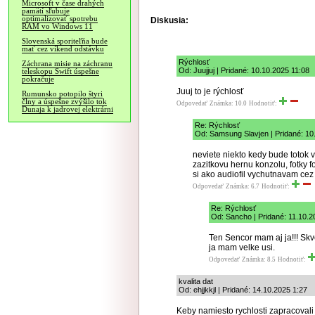
Microsoft v čase drahých
pamätí sľubuje
optimalizovať spotrebu
Diskusia:
RAM vo Windows 11
Slovenská sporiteľňa bude
mať cez víkend odstávku
Rýchlosť
Záchrana misie na záchranu
Od: Juujjuj | Pridané: 10.10.2025 11:08
teleskopu Swift úspešne
pokračuje
Juuj to je rýchlosť
Rumunsko potopilo štyri
člny a úspešne zvýšilo tok
Odpovedať
Známka: 10.0
Hodnotiť:
Dunaja k jadrovej elektrárni
Re: Rýchlosť
Od: Samsung Slavjen | Pridané: 10
neviete niekto kedy bude toto
zazitkovu hernu konzolu, fotky 
si ako audiofil vychutnavam ce
Odpovedať
Známka: 6.7
Hodnotiť:
Re: Rýchlosť
Od: Sancho | Pridané: 11.10.2
Ten Sencor mam aj ja!!! Skve
ja mam velke usi.
Odpovedať
Známka: 8.5
Hodnotiť:
kvalita dat
Od: ehjjkkjl | Pridané: 14.10.2025 1:27
Keby namiesto rychlosti zapracovali