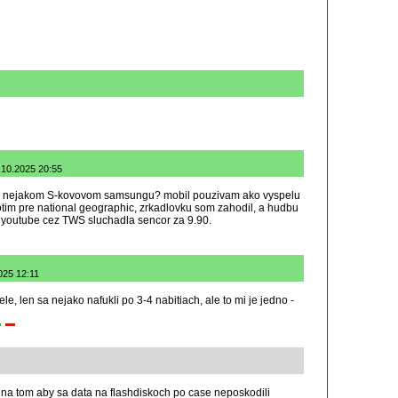
.10.2025 20:55
k v nejakom S-kovovom samsungu? mobil pouzivam ako vyspelu
fotim pre national geographic, zrkadlovku som zahodil, a hudbu
z youtube cez TWS sluchadla sencor za 9.90.
025 12:11
le, len sa nejako nafukli po 3-4 nabitiach, ale to mi je jedno -
 na tom aby sa data na flashdiskoch po case neposkodili