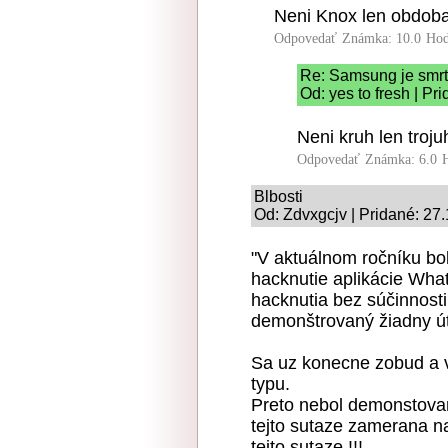
Neni Knox len obdob
Odpovedať
Známka: 10.0
Hod
Re: Samsung je smrt
Od: yes to fresh | Pr
Neni kruh len troju
Odpovedať
Známka: 6.0
Blbosti
Od: Zdvxgcjv | Pridané: 27
"V aktuálnom ročníku b
hacknutie aplikácie What
hacknutia bez súčinnosti
demonštrovaný žiadny úto
Sa uz konecne zobud a vi
typu.
Preto nebol demonstovany
tejto sutaze zamerana na 
tejto sutaze !!!