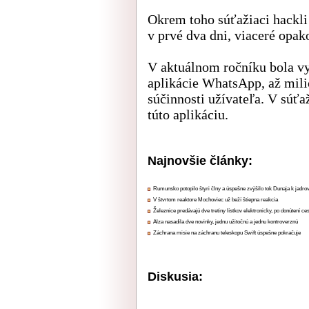
Okrem toho súťažiaci hackli 
v prvé dva dni, viaceré opak
V aktuálnom ročníku bola v
aplikácie WhatsApp, až mili
súčinnosti užívateľa. V súť
túto aplikáciu.
Najnovšie články:
Rumunsko potopilo štyri člny a úspešne zvýšilo tok Dunaja k jadrov
V štvrtom reaktore Mochoviec už beží štiepna reakcia
Železnice predávajú dve tretiny lístkov elektronicky, po donútení ce
Alza nasadila dve novinky, jednu užitočnú a jednu kontroverznú
Záchrana misie na záchranu teleskopu Swift úspešne pokračuje
Diskusia: