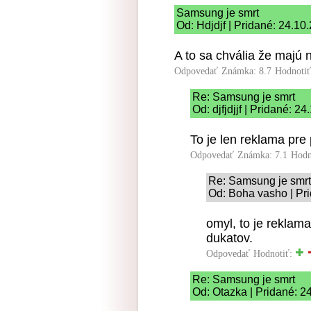
Samsung je smrt
Od: Hdjdjf | Pridané: 24.10
A to sa chvália že majú 
Odpovedať
Známka: 8.7
Hodnoti
Re: Samsung je smrt
Od: djfjdjjf | Pridané: 2
To je len reklama pre 
Odpovedať
Známka: 7.1
Hodn
Re: Samsung je smrt
Od: Boha vasho | Pr
omyl, to je reklama
dukatov.
Odpovedať
Hodnotiť:
Re: Samsung je smrt
Od: Otazka | Pridané: 2