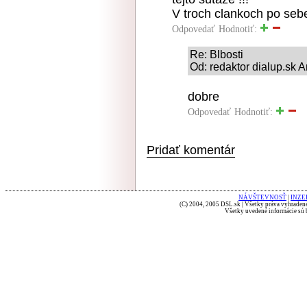
V troch clankoch po sebe
Odpovedať
Hodnotiť:
Re: Blbosti
Od: redaktor dialup.sk 
dobre
Odpovedať
Hodnotiť:
Pridať komentár
NÁVŠTEVNOSŤ
|
INZE
(C) 2004, 2005 DSL.sk | Všetky práva vyhradené
Všetky uvedené informácie sú b