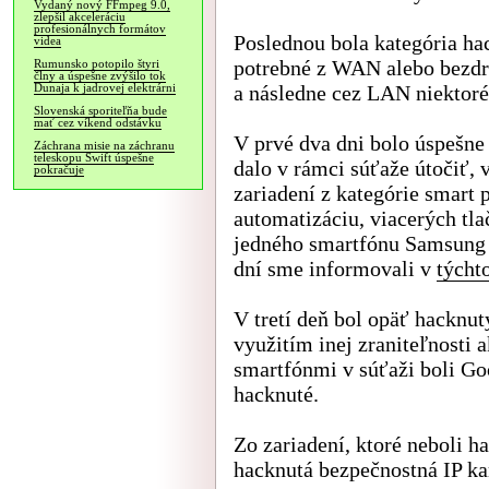
Vydaný nový FFmpeg 9.0,
zlepšil akceleráciu
profesionálnych formátov
Poslednou bola kategória hac
videa
potrebné z WAN alebo bezdrô
Rumunsko potopilo štyri
člny a úspešne zvýšilo tok
a následne cez LAN niektoré 
Dunaja k jadrovej elektrárni
Slovenská sporiteľňa bude
mať cez víkend odstávku
V prvé dva dni bolo úspešne
Záchrana misie na záchranu
teleskopu Swift úspešne
dalo v rámci súťaže útočiť,
pokračuje
zariadení z kategórie smart
automatizáciu, viacerých tla
jedného smartfónu Samsung 
dní sme informovali v
týcht
V tretí deň bol opäť hacknu
využitím inej zraniteľnosti 
smartfónmi v súťaži boli Goo
hacknuté.
Zo zariadení, ktoré neboli ha
hacknutá bezpečnostná IP ka