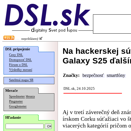
neprihlásený
Na hackerskej sú
DSL pripojenie
Ceny DSL
Galaxy S25 ďalš
Dostupnosť DSL
Fórum o DSL
Výsledky meraní
Značky:
bezpečnosť
smartfóny
Satelitná mapa SR
DSL.sk, 24.10.2025
Merače
Speedmeter
Merania
Pingmeter
Googlemeter
Aj v tretí záverečný deň z
Hľadanie
írskom Corku súťažiaci vo št
viacerých kategórií pričom 