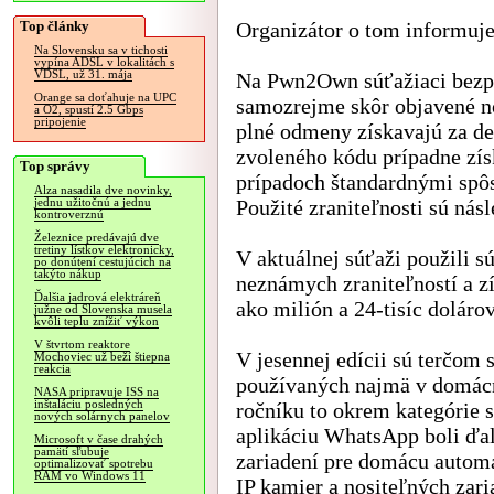
Top články
Organizátor o tom informuj
Na Slovensku sa v tichosti
vypína ADSL v lokalitách s
VDSL, už 31. mája
Na Pwn2Own súťažiaci bezpe
Orange sa doťahuje na UPC
samozrejme skôr objavené no
a O2, spustí 2.5 Gbps
pripojenie
plné odmeny získavajú za d
zvoleného kódu prípadne získ
Top správy
prípadoch štandardnými spô
Alza nasadila dve novinky,
Použité zraniteľnosti sú ná
jednu užitočnú a jednu
kontroverznú
Železnice predávajú dve
tretiny lístkov elektronicky,
V aktuálnej súťaži použili 
po donútení cestujúcich na
takýto nákup
neznámych zraniteľností a z
Ďalšia jadrová elektráreň
ako milión a 24-tisíc dolárov
južne od Slovenska musela
kvôli teplu znížiť výkon
V štvrtom reaktore
V jesennej edícii sú terčom 
Mochoviec už beží štiepna
reakcia
používaných najmä v domácn
NASA pripravuje ISS na
inštaláciu posledných
ročníku to okrem kategórie s
nových solárnych panelov
aplikáciu WhatsApp boli ďal
Microsoft v čase drahých
pamätí sľubuje
zariadení pre domácu automa
optimalizovať spotrebu
RAM vo Windows 11
IP kamier a nositeľných zari