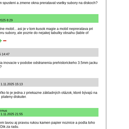
om spusteni a zmene okna preratavat vsetky subory na diskoch?
2025 8:29
ne mobil... asi je v tom kusok magie a mobil nepreratava pri
ru subory, ale pozrie do nejakej tabulky obsahu (table of
5 14:47
zia inovacie v podobe odstranenia prehistorickeho 3.5mm jacku
h?
: 1.11.2025 15:13
oľko to je jedna z priekazne základných otázok, ktoré bývajú na
plateny diskuter.
izmus
: 1.11.2025 21:55
em lavou aj pravou rukou kamen papier noznice a podla toho
Dik za radu.