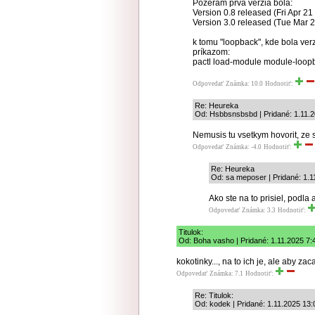
Pozerám prvá verzia bola:
Version 0.8 released (Fri Apr 21 
Version 3.0 released (Tue Mar 
k tomu "loopback", kde bola ver
príkazom:
pactl load-module module-loop
Odpovedať
Známka: 10.0
Hodnotiť:
Re: Heureka
Od: Hsbbsnsbsbd | Pridané: 1.11.
Nemusis tu vsetkym hovorit, ze 
Odpovedať
Známka: -4.0
Hodnotiť:
Re: Heureka
Od: sa meposer | Pridané: 1.1
Ako ste na to prisiel, podla
Odpovedať
Známka: 3.3
Hodnotiť:
Titulok:
Od: Boha vasho | Pridané: 1.11.2025 7:
kokotinky..., na to ich je, ale aby za
Odpovedať
Známka: 7.1
Hodnotiť:
Re: Titulok:
Od: kodek | Pridané: 1.11.2025 13: