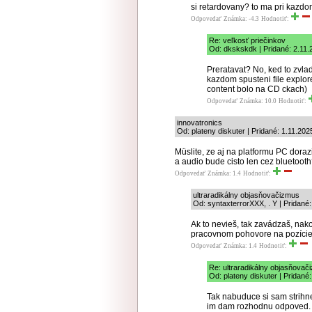
si retardovany? to ma pri kazd
Odpovedať
Známka: -4.3
Hodnotiť:
Re: veľkosť priečinkov
Od: dkskskdk | Pridané: 2.11.
Preratavat? No, ked to zvlad
kazdom spusteni file explore
content bolo na CD ckach)
Odpovedať
Známka: 10.0
Hodnotiť:
innovatronics
Od: plateny diskuter | Pridané: 1.11.202
Müslite, ze aj na platformu PC dora
a audio bude cisto len cez bluetoot
Odpovedať
Známka: 1.4
Hodnotiť:
ultraradikálny objasňovačizmus
Od: syntaxterrorXXX, . Y | Pridané
Ak to nevieš, tak zavádzaš, nak
pracovnom pohovore na pozície 
Odpovedať
Známka: 1.4
Hodnotiť:
Re: ultraradikálny objasňovač
Od: plateny diskuter | Pridané
Tak nabuduce si sam strihn
im dam rozhodnu odpoved. 