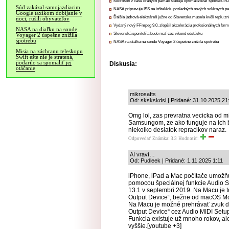
Microsoft v čase drahých pamätí sľubuje optimalizovať spotrebu
Súd zakázal samojazdiacim
NASA pripravuje ISS na inštaláciu posledných nových solárnych p
Google taxíkom dobíjanie v
Ďalšia jadrová elektráreň južne od Slovenska musela kvôli teplu zn
noci, rušili obyvateľov
Vydaný nový FFmpeg 9.0, zlepšil akceleráciu profesionálnych form
NASA na diaľku na sonde
Slovenská sporiteľňa bude mať cez víkend odstávku
Voyager 2 úspešne znížila
spotrebu
NASA na diaľku na sonde Voyager 2 úspešne znížila spotrebu
Misia na záchranu teleskopu
Swift ešte nie je stratená,
podarilo sa spomaliť jej
Diskusia:
otáčanie
mikrosafts
Od: skskskdsl | Pridané: 31.10.2025 21
Omg lol, zas prevratna vecicka od mi
Samsungom, ze ako funguje na ich bl
niekolko desiatok repracikov naraz.
Odpovedať
Známka: 3.3
Hodnotiť:
AI vraví…
Od: Pudleek | Pridané: 1.11.2025 1:11
iPhone, iPad a Mac počítače umožňu
pomocou špeciálnej funkcie Audio S
13.1 v septembri 2019. Na Macu je t
Output Device“, bežne od macOS Moj
Na Macu je možné prehrávať zvuk do 
Output Device“ cez Audio MIDI Setu
Funkcia existuje už mnoho rokov, ale
vyššie.[youtube +3]