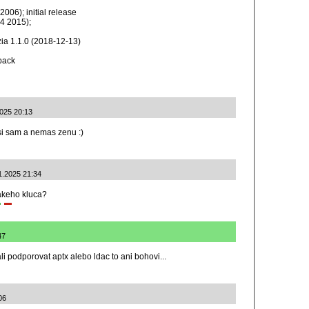
2006); initial release
24 2015);
zia 1.1.0 (2018-12-13)
back
2025 20:13
si sam a nemas zenu :)
1.2025 21:34
 akeho kluca?
47
cali podporovat aptx alebo ldac to ani bohovi...
06