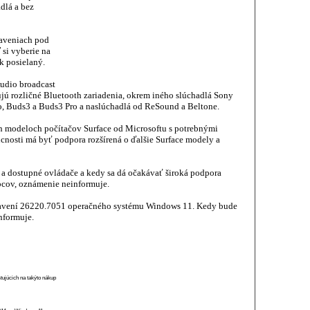
dlá a bez
taveniach pod
 si vyberie na
k posielaný.
udio broadcast
ujú rozličné Bluetooth zariadenia, okrem iného slúchadlá Sony
Buds3 a Buds3 Pro a naslúchadlá od ReSound a Beltone.
ch modeloch počítačov Surface od Microsoftu s potrebnými
nosti má byť podpora rozšírená o ďalšie Surface modely a
 a dostupné ovládače a kedy sa dá očakávať široká podpora
cov, oznámenie neinformuje.
tavení 26220.7051 operačného systému Windows 11. Kedy bude
informuje.
stujúcich na takýto nákup