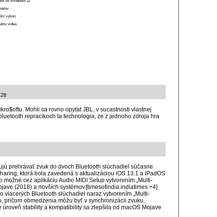
 RAM vo Windows 11
anelov
ížiť výkon
átov videa
:28
kro$oftu. Mohli sa rovno opytat JBL, v sucastnosti vlastnej
uetooth repracikoch ta technologia, ze z jednoho zdroja hra
jú prehrávať zvuk do dvoch Bluetooth slúchadiel súčasne
haring, ktorá bola zavedená s aktualizáciou iOS 13.1 a iPadOS
o možné cez aplikáciu Audio MIDI Setup vytvorením „Multi-
ave (2018) a novších systémov.[timesofindia.indiatimes +4]
viacerých Bluetooth slúchadiel naraz vytvorením „Multi-
p, pričom obmedzenia môžu byť v synchronizácii zvuku.
 úroveň stability a kompatibility sa zlepšila od macOS Mojave