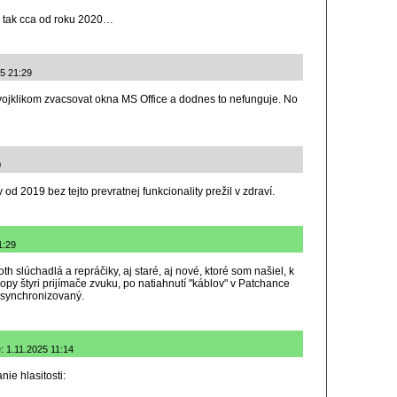
 tak cca od roku 2020…
25 21:29
ojklikom zvacsovat okna MS Office a dodnes to nefunguje. No
0
 od 2019 bez tejto prevratnej funkcionality prežil v zdraví.
1:29
th slúchadlá a repráčiky, aj staré, aj nové, ktoré som našiel, k
py štyri prijímače zvuku, po natiahnutí "káblov" v Patchance
 synchronizovaný.
: 1.11.2025 11:14
ie hlasitosti: