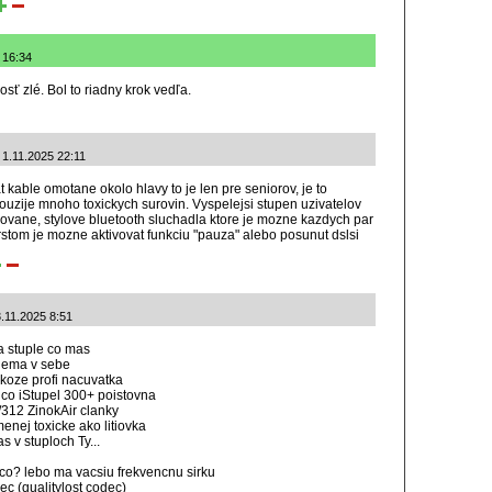
 16:34
sť zlé. Bol to riadny krok vedľa.
: 1.11.2025 22:11
 kable omotane okolo hlavy to je len pre seniorov, je to
uzije mnoho toxickych surovin. Vyspelejsi stupen uzivatelov
rovane, stylove bluetooth sluchadla ktore je mozne kazdych par
stom je mozne aktivovat funkciu "pauza" alebo posunut dslsi
3.11.2025 8:51
 a stuple co mas
 nema v sebe
akoze profi nacuvatka
o co iStupel 300+ poistovna
/312 ZinokAir clanky
enej toxicke ako litiovka
 v stuploch Ty...
eco? lebo ma vacsiu frekvencnu sirku
c (qualitylost codec)