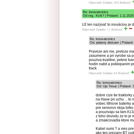
Odpovedať
Známka: 10.0
Hodnotiť:
Re: innovatronics
Od reg.: Kvík? | Pridané: 1.11.2025
Už len nazývať to inováciou je do
Odpovedať
Známka: 7.1
Hodnotiť:
Re: innovatronics
Od: plateny diskuter | Pridané
Praveze ani nie, pretoze mat
zasumene a pri vyrobe sa po
pouziva kvalitne, pekne tva
hodin nabit a poklepanim pr
track.
Odpovedať
Známka: 0.0
Hodnotiť:
Re: innovatronics
Od: Ujo Tesar | Pridané: 
dobre cize tie traktorky
na hlave pri uchu ... to
vobec lithiove baterky 
pre seniorov stoja tolk
a pouzivaju sa tam A13
z toho dovodu ze to je m
a zmakcovadla ktore mas
Kabel sumi ? a vies pr
ako ten orezany BT code