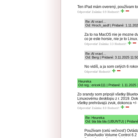
Ten iPad mám overený, používam to
Odpovedať
Známka: 0.9
Hodnotiť:
Re: AI vraví…
Od: Hroch_asdf | Pridané: 1.11.20
Za to na MacOS nie je mozne dv
co je este horsie, nie je to Linux.
Odpovedať
Známka: 3.3
Hodnotiť:
Re: AI vraví…
Od: Berg | Pridané: 3.11.2025 11:5
No vidíš, a ja som celých 6 rokov
Odpovedať
Hodnotiť:
Heureka
Od reg.: ericek111 | Pridané: 1.11.2025 
Zo srandy som pripojil všetky Bluetoo
Linuxovému desktopu z r. 2019. Doko
všetky prehrávajú zvuk, dokonca +/-
Odpovedať
Známka: 8.0
Hodnotiť:
Re: Heureka
Od: bla bla bla (UBUNTU) | Pridané
Používam (celú večnosť) Ovládan
PulseAudio Volume Control 6.2