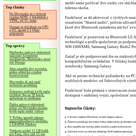
mohli naraz počúvať dve osoby cez slúchla
Top články
rušenia okolia.
Na Slovensku sa v tichosti
Funkčnosť sa dá aktivovať v rýchlych nas
vypína ADSL v lokalitách s
VDSL, už 31. mája
označením "Shared audio", pričom užívateľ
ktoré dve Bluetooth zariadenia má byť zvu
Orange sa doťahuje na UPC
a O2, spustí 2.5 Gbps
pripojenie
Funkčnosť je postavená na Bluetooth LE A
technológii a podľa spoločnosti ju podpor
Top správy
WH-1000XM6, Samsung Galaxy Buds2 Pro, 
Maďarsko jadrovú elektráreň
nakoniec kompletne
Zatiaľ je ale podporovaná iba na niektorý
neodstavilo, Rumunsko mení
kompatibilnými ovládačmi. V blízkej budúc
tok Dunaja
notebooky Samsung Galaxy.
Alza nasadila dve novinky,
jednu užitočnú a jednu
Aké sú presne technické požiadavky na PC
kontroverznú
rozličných modelov od ľubovoľných výrob
Slovensko.sk má opäť
technické problémy
Funkčnosť bola pridaná v testovacom zos
Železnice znižujú kvôli teplu
dostupná v stabilnej verzii, spoločnosť ne
rýchlosť iba na 50 km/h,
spôsobuje to meškanie
Ďalšia jadrová elektráreň
južne od Slovenska musela
Najnovšie články:
kvôli teplu znížiť výkon
V štvrtom reaktore Mochoviec už beží štiepna reakcia
V Poľsku spustili takmer
gigawatthodinové úložisko,
Železnice predávajú dve tretiny lístkov elektronicky, po donútení ce
z LiFePO4 článkov
Alza nasadila dve novinky, jednu užitočnú a jednu kontroverznú
Telekom pridal 12 GB balík
Záchrana misie na záchranu teleskopu Swift úspešne pokračuje
pre Easy, chce zaň 12 eur