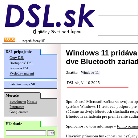
neprihlásený
Windows 11 pridáva
DSL pripojenie
Ceny DSL
dve Bluetooth zaria
Dostupnosť DSL
Fórum o DSL
Značky:
Windows 11
Výsledky meraní
DSL.sk, 31.10.2025
Satelitná mapa SR
Merače
Spoločnosť Microsoft začína vo svojom o
Speedmeter
Merania
systéme Windows 11 testovať podporu pre 
Pingmeter
súčasne na dvoje Bluetooth slúchadlá respe
Googlemeter
Bluetooth zariadenia pre prehrávanie audia
Hľadanie
Spoločnosť o tom informuje v
tomto ozná
Hlavným prínosom funkčnosti má byť, aby 