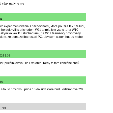
d však natívne nie
21
sto experimentovania s pitchovinami, ktore pouzije tak 1% ludi,
o ho dok*rvili s prichodom W11 a trpia tym vsetci... na W10
 akymikolvek BT sluchadlami, na W11 teamsovy hovor vzdy
tylom, ze pomoze iba restart PC, aby som aspon hudbu mohol
2025 9:39
osť priečinkov vo File Exploreri. Kedy to tam konečne chcú
:56
 touto novinkou pride 10 dalsich ktore budu odstranovat 20
 5:01