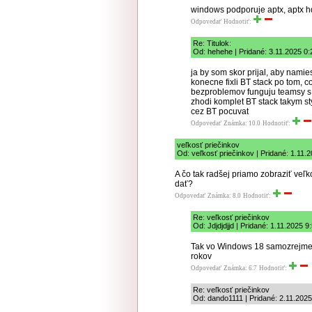
windows podporuje aptx, aptx h
Odpovedať
Hodnotiť:
Re: Titulok:
Od: hehehe | Pridané: 3.11.2025 0:
ja by som skor prijal, aby namie
konecne fixli BT stack po tom, c
bezproblemov funguju teamsy s
zhodi komplet BT stack takym s
cez BT pocuvat
Odpovedať
Známka: 10.0
Hodnotiť:
veľkosť priečinkov
Od: veľkosť priečinkov | Pridané: 1.11.
A čo tak radšej priamo zobraziť veľk
dať?
Odpovedať
Známka: 8.0
Hodnotiť:
Re: veľkosť priečinkov
Od: Jdjdjdjjd | Pridané: 1.11.2025 9
Tak vo Windows 18 samozrejme s
rokov
Odpovedať
Známka: 6.7
Hodnotiť:
Re: veľkosť priečinkov
Od: dando1111 | Pridané: 2.11.2025