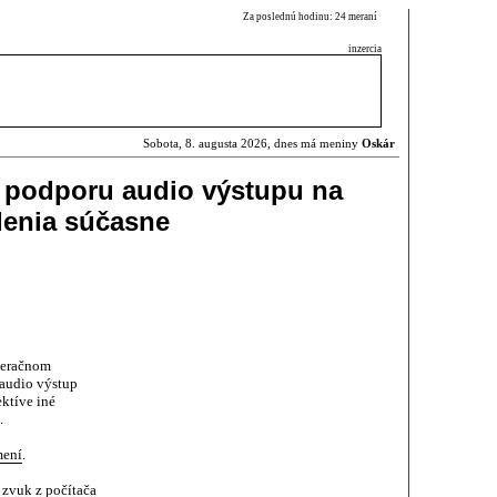
Za poslednú hodinu: 24 meraní
inzercia
Sobota, 8. augusta 2026, dnes má meniny
Oskár
 podporu audio výstupu na
denia súčasne
peračnom
audio výstup
ktíve iné
.
mení
.
zvuk z počítača