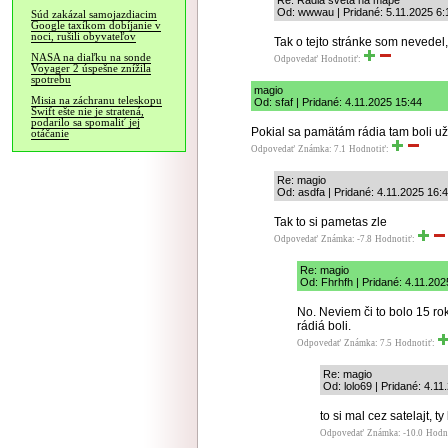
Re: Radia sveta na mape
Od: wwwau | Pridané: 5.11.2025 6:
Súd zakázal samojazdiacim
Google taxíkom dobíjanie v
noci, rušili obyvateľov
Tak o tejto stránke som nevedel
NASA na diaľku na sonde
Odpovedať
Hodnotiť:
Voyager 2 úspešne znížila
spotrebu
magio
Misia na záchranu teleskopu
Od: sfaf | Pridané: 4.11.2025 15:44
Swift ešte nie je stratená,
podarilo sa spomaliť jej
Pokial sa pamätám rádia tam boli u
otáčanie
Odpovedať
Známka: 7.1
Hodnotiť:
Re: magio
Od: asdfa | Pridané: 4.11.2025 16:
Tak to si pametas zle
Odpovedať
Známka: -7.8
Hodnotiť:
Re: magio
Od: Fhrhfh | Pridané: 4.11.202
No. Neviem či to bolo 15 rok
rádiá boli.
Odpovedať
Známka: 7.5
Hodnotiť:
Re: magio
Od: lolo69 | Pridané: 4.1
to si mal cez satelajt, ty 
Odpovedať
Známka: -10.0
Hodn