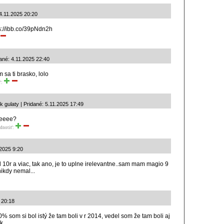
 4.11.2025 20:20
ps://ibb.co/39pNdn2h
dané: 4.11.2025 22:40
sa ti brasko, lolo
ť:
k gulaty | Pridané: 5.11.2025 17:49
eeeee?
dnotiť:
.2025 9:20
d 10r a viac, tak ano, je to uplne irelevantne..sam mam magio 9
ikdy nemal...
 20:18
% som si bol istý že tam boli v r 2014, vedel som že tam boli aj
k.