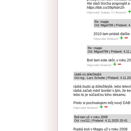
Ale stačí trocha pogooglit a
https://ibb.co/39pNdn2h
Odpovedať
Známka: 3.3
Hodnotiť:
Re: magio
Od: Migel789 | Pridané: 4
2010 tam pridali ďalšie 
Odpovedať
Hodnotiť:
Re: magio
Od: Miguel789 | Pridané: 4.11
Boli tam este skôr, v roku 2
Odpovedať
Hodnotiť:
rádiá sú dóležitejšé
Od reg.: Lars Schotte | Pridané: 4.11.2
rádiá budú aj dóležitejšé, lebo tele
rádiá začali robiť bordel s tým, že k
lebo to je súčasťou toho streamu.
Preto si pochvalujem môj nový DAB
Odpovedať
Hodnotiť:
Boli tam už v roku 2008
Od: rze111 | Pridané: 4.11.2025 20:41
Radiá boli v Magiu už v roku 2008