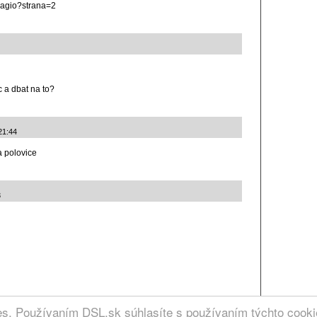
magio?strana=2
c a dbat na to?
21:44
a polovice
3
RCIA
ies. Používaním DSL.sk súhlasíte s používaním týchto cook
. | Kontakt: admin @ dsl.sk