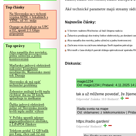
Top články
Aké technické parametre majú streamy rádi
Na Slovensku sa v tichosti
vypína ADSL v lokalitách s
VDSL, už 31. mája
Najnovšie články:
Orange sa doťahuje na UPC
a O2, spustí 2.5 Gbps
V štvrtom reaktore Mochoviec už beží štiepna reakcia
pripojenie
Železnice predávajú dve tretiny lístkov elektronicky, po donútení ce
Alza nasadila dve novinky, jednu užitočnú a jednu kontroverznú
Top správy
Záchrana misie na záchranu teleskopu Swift úspešne pokračuje
Microsoft v čase drahých pamätí sľubuje optimalizovať spotrebu
Alza nasadila dve novinky,
jednu užitočnú a jednu
kontroverznú
Diskusia:
Maďarsko jadrovú elektráreň
nakoniec kompletne
neodstavilo, Rumunsko mení
tok Dunaja
magio1234
Slovensko.sk má opäť
Od: magio1234 | Pridané: 4.11.2025 14:
technické problémy
Železnice znižujú kvôli teplu
tak a už môžeme povedať, že žijeme 
rýchlosť iba na 50 km/h,
spôsobuje to meškanie
Odpovedať
Známka: 10.0
Hodnotiť:
Ďalšia jadrová elektráreň
južne od Slovenska musela
Radia sveta na mape
kvôli teplu znížiť výkon
Od: sklamanec z telekomunistov | Prida
V Poľsku spustili takmer
gigawatthodinové úložisko,
https://radio.garden/
z LiFePO4 článkov
Odpovedať
Hodnotiť:
Telekom pridal 12 GB balík
pre Easy, chce zaň 12 eur