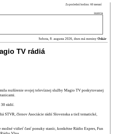
Za poslednú hodinu: 60 meraní
inzercia
Sobota, 8. augusta 2026, dnes má meniny
Oskár
agio TV rádiá
ila rozšírenie svojej televíznej služby Magio TV poskytovanej
stanicami.
30 rádií.
iá STVR, členov Asociácie rádií Slovenska a tiež tematické,
je možné vidieť časť ponuky staníc, konkétne Rádio Expres, Fun
 Rádio Vlna.