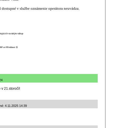
í dostupné v službe oznámenie operátora neuvádza.
stujúcich na takýto nákup
 RAM vo Windows 11
24
v 21.storočí!
né: 4.11.2025 14:39