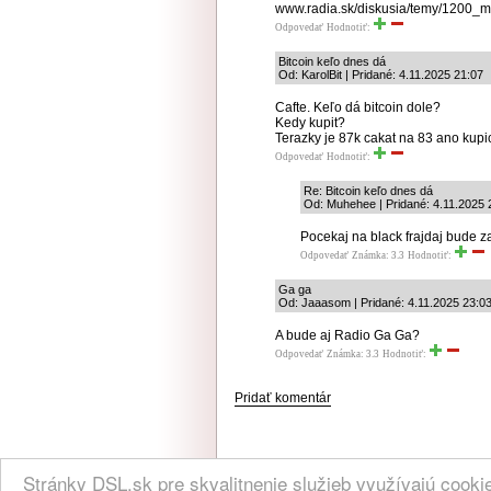
www.radia.sk/diskusia/temy/1200_
Odpovedať
Hodnotiť:
Bitcoin keľo dnes dá
Od: KarolBit | Pridané: 4.11.2025 21:07
Cafte. Keľo dá bitcoin dole?
Kedy kupit?
Terazky je 87k cakat na 83 ano kupi
Odpovedať
Hodnotiť:
Re: Bitcoin keľo dnes dá
Od: Muhehee | Pridané: 4.11.2025 
Pocekaj na black frajdaj bude z
Odpovedať
Známka: 3.3
Hodnotiť:
Ga ga
Od: Jaaasom | Pridané: 4.11.2025 23:0
A bude aj Radio Ga Ga?
Odpovedať
Známka: 3.3
Hodnotiť:
Pridať komentár
NÁVŠTEVNOSŤ
|
INZE
Stránky DSL.sk pre skvalitnenie služieb využívajú cook
(C) 2004, 2005 DSL.sk | Všetky práva vyhradené