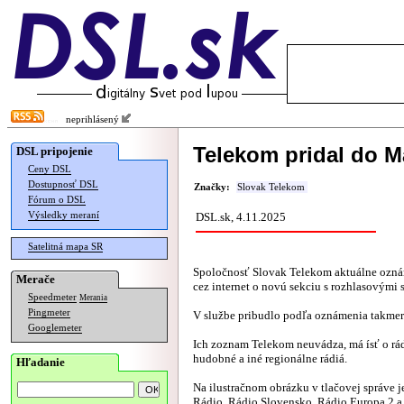
neprihlásený
Telekom pridal do M
DSL pripojenie
Ceny DSL
Dostupnosť DSL
Značky:
Slovak Telekom
Fórum o DSL
Výsledky meraní
DSL.sk, 4.11.2025
Satelitná mapa SR
Spoločnosť Slovak Telekom aktuálne oznám
Merače
cez internet o novú sekciu s rozhlasovými 
Speedmeter
Merania
Pingmeter
V službe pribudlo podľa oznámenia takmer 
Googlemeter
Ich zoznam Telekom neuvádza, má ísť o rád
hudobné a iné regionálne rádiá.
Hľadanie
Na ilustračnom obrázku v tlačovej správe 
Rádio, Rádio Slovensko, Rádio Europa 2 a