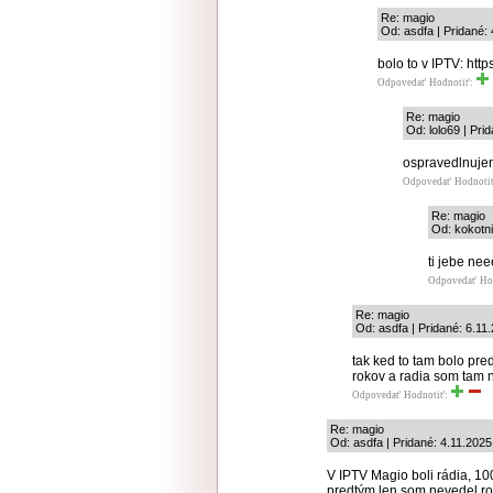
Re: magio
Od: asdfa | Pridané:
bolo to v IPTV: htt
Odpovedať
Hodnotiť:
Re: magio
Od: lolo69 | Pri
ospravedlnujem 
Odpovedať
Hodnoti
Re: magio
Od: kokotni
ti jebe ne
Odpovedať
Ho
Re: magio
Od: asdfa | Pridané: 6.11
tak ked to tam bolo pre
rokov a radia som tam n
Odpovedať
Hodnotiť:
Re: magio
Od: asdfa | Pridané: 4.11.2025
V IPTV Magio boli rádia, 100
predtým len som nevedel ro