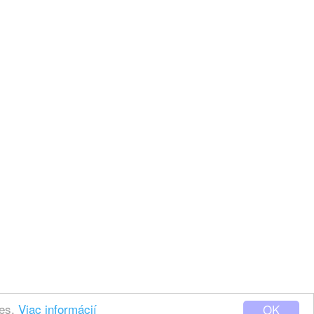
ies.
Viac informácií
OK