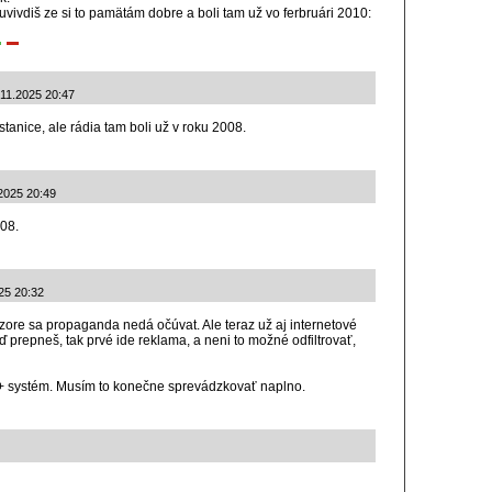
 uvivdiš ze si to pamätám dobre a boli tam už vo ferbruári 2010:
.11.2025 20:47
stanice, ale rádia tam boli už v roku 2008.
.2025 20:49
008.
025 20:32
vízore sa propaganda nedá očúvat. Ale teraz už aj internetové
eď prepneš, tak prvé ide reklama, a neni to možné odfiltrovať,
+ systém. Musím to konečne sprevádzkovať naplno.