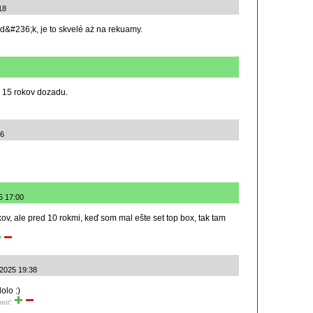
18
,d&#236;k, je to skvelé aż na rekuamy.
ž 15 rokov dozadu.
46
5 17:00
ov, ale pred 10 rokmi, keď som mal ešte set top box, tak tam
1.2025 19:38
lolo :)
otiť: