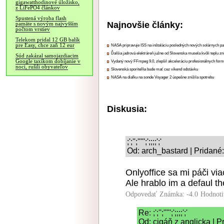
gigawatthodinové úložisko,
z LiFePO4 článkov
Spustená výroba flash
Najnovšie články:
pamäte s novým najvyšším
počtom vrstiev
Telekom pridal 12 GB balík
pre Easy, chce zaň 12 eur
NASA pripravuje ISS na inštaláciu posledných nových solárnych p
Ďalšia jadrová elektráreň južne od Slovenska musela kvôli teplu zn
Súd zakázal samojazdiacim
Google taxíkom dobíjanie v
Vydaný nový FFmpeg 9.0, zlepšil akceleráciu profesionálnych form
noci, rušili obyvateľov
Slovenská sporiteľňa bude mať cez víkend odstávku
NASA na diaľku na sonde Voyager 2 úspešne znížila spotrebu
Diskusia:
;';'';''''';';;;;';'
Od: arch_bastard | Pridané
Onlyoffice sa mi páči viac
Ale hrablo im a defaul the
Odpovedať
Známka: -4.0
Hodnoti
Re: ;';'';''''';';;;;';'
Od: cigáň z anglicka | 