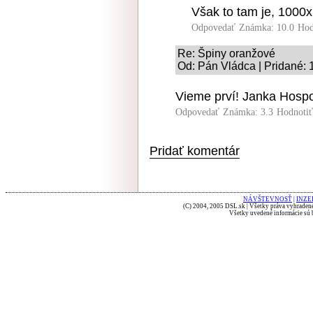
Však to tam je, 1000
Odpovedať
Známka: 10.0
Hod
Re: Špiny oranžové
Od: Pán Vládca | Pridané: 
Vieme prví! Janka Hospo
Odpovedať
Známka: 3.3
Hodnoti
Pridať komentár
NÁVŠTEVNOSŤ
|
INZE
(C) 2004, 2005 DSL.sk | Všetky práva vyhradené
Všetky uvedené informácie sú b