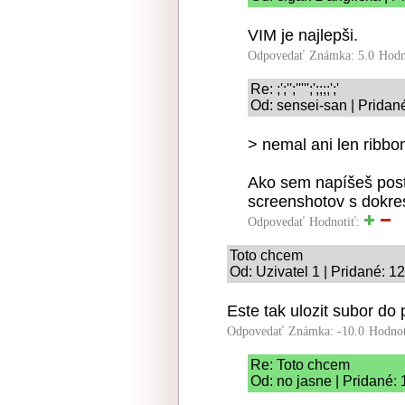
VIM je najlepši.
Odpovedať
Známka: 5.0
Hodn
Re: ;';'';''''';';;;;';'
Od: sensei-san | Pridan
> nemal ani len ribbo
Ako sem napíšeš post
screenshotov s dokre
Odpovedať
Hodnotiť:
Toto chcem
Od: Uzivatel 1 | Pridané: 1
Este tak ulozit subor do 
Odpovedať
Známka: -10.0
Hodnot
Re: Toto chcem
Od: no jasne | Pridané: