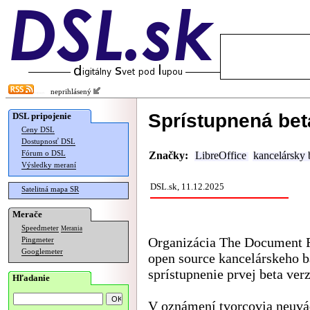
neprihlásený
Sprístupnená beta
DSL pripojenie
Ceny DSL
Dostupnosť DSL
Fórum o DSL
Značky:
LibreOffice
kancelársky 
Výsledky meraní
DSL.sk, 11.12.2025
Satelitná mapa SR
Merače
Speedmeter
Merania
Organizácia The Document F
Pingmeter
Googlemeter
open source kancelárskeho b
sprístupnenie prvej beta ver
Hľadanie
V oznámení tvorcovia neuvá