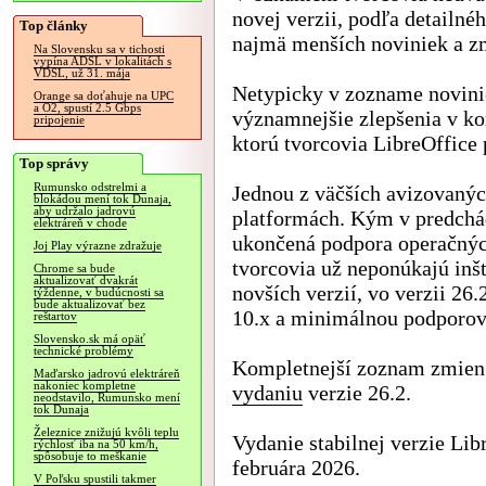
novej verzii, podľa detail
Top články
najmä menších noviniek a z
Na Slovensku sa v tichosti
vypína ADSL v lokalitách s
VDSL, už 31. mája
Netypicky v zozname novinie
Orange sa doťahuje na UPC
a O2, spustí 2.5 Gbps
významnejšie zlepšenia v ko
pripojenie
ktorú tvorcovia LibreOffice 
Top správy
Rumunsko odstrelmi a
Jednou z väčších avizovaný
blokádou mení tok Dunaja,
aby udržalo jadrovú
platformách. Kým v predchád
elektráreň v chode
ukončená podpora operačnýc
Joj Play výrazne zdražuje
tvorcovia už neponúkajú inš
Chrome sa bude
aktualizovať dvakrát
novších verzií, vo verzii 26
týždenne, v budúcnosti sa
bude aktualizovať bez
10.x a minimálnou podporov
reštartov
Slovensko.sk má opäť
technické problémy
Kompletnejší zoznam zmien 
Maďarsko jadrovú elektráreň
nakoniec kompletne
vydaniu
verzie 26.2.
neodstavilo, Rumunsko mení
tok Dunaja
Železnice znižujú kvôli teplu
Vydanie stabilnej verzie Lib
rýchlosť iba na 50 km/h,
spôsobuje to meškanie
februára 2026.
V Poľsku spustili takmer