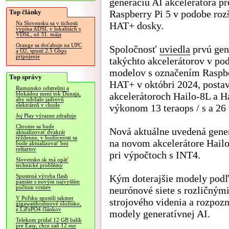
generáciu AI akcelerátora pr
Top články
Raspberry Pi 5 v podobe roz
HAT+ dosky.
Na Slovensku sa v tichosti
vypína ADSL v lokalitách s
VDSL, už 31. mája
Orange sa doťahuje na UPC
Spoločnosť
uviedla
prvú gen
a O2, spustí 2.5 Gbps
pripojenie
takýchto akcelerátorov v po
modelov s označením Raspbe
Top správy
HAT+ v októbri 2024, postav
Rumunsko odstrelmi a
akcelerátoroch Hailo-8L a Ha
blokádou mení tok Dunaja,
aby udržalo jadrovú
elektráreň v chode
výkonom 13 teraops / s a 26 
Joj Play výrazne zdražuje
Chrome sa bude
Nová aktuálne uvedená gene
aktualizovať dvakrát
týždenne, v budúcnosti sa
na novom akcelerátore Hailo
bude aktualizovať bez
reštartov
pri výpočtoch s INT4.
Slovensko.sk má opäť
technické problémy
Kým doterajšie modely podľ
Spustená výroba flash
pamäte s novým najvyšším
počtom vrstiev
neurónové siete s rozličným
V Poľsku spustili takmer
strojového videnia a rozpoz
gigawatthodinové úložisko,
z LiFePO4 článkov
modely generatívnej AI.
Telekom pridal 12 GB balík
pre Easy, chce zaň 12 eur