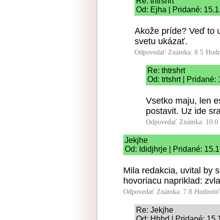
Re: thtrshrt
Od: Ejha | Pridané: 15.
Akože príde? Veď to u
svetu ukázať.
Odpovedať
Známka: 8.5
Hodn
Re: thtrshrt
Od: trtshrt | Pridané
Vsetko maju, len e
postavit. Uz ide sra
Odpovedať
Známka: 10.0
Jekjhe
Od: Ididjhrje | Pridané: 15.
Mila redakcia, uvital by
hovoriacu napriklad: zvla
Odpovedať
Známka: 7.8
Hodnoti
Re: Jekjhe
Od: Hhhd | Pridané: 15.