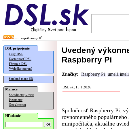
neprihlásený
Uvedený výkonnej
DSL pripojenie
Ceny DSL
Raspberry Pi
Dostupnosť DSL
Fórum o DSL
Výsledky meraní
Značky:
Raspberry Pi
umelá intel
Satelitná mapa SR
DSL.sk, 15.1.2026
Merače
Speedmeter
Merania
Pingmeter
Googlemeter
Spoločnosť Raspberry Pi, v
Hľadanie
rovnomenného populárneh
minipočítača, aktuálne
uvied