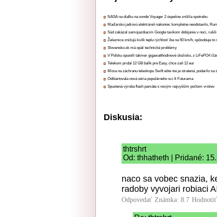
NASA na diaľku na sonde Voyager 2 úspešne znížila spotrebu
Maďarsko jadrovú elektráreň nakoniec kompletne neodstavilo, Ru
Súd zakázal samojazdiacim Google taxíkom dobíjanie v noci, rušili
Železnice znižujú kvôli teplu rýchlosť iba na 50 km/h, spôsobuje t
Slovensko.sk má opäť technické problémy
V Poľsku spustili takmer gigawatthodinové úložisko, z LiFePO4 čl
Telekom pridal 12 GB balík pre Easy, chce zaň 12 eur
Misia na záchranu teleskopu Swift ešte nie je stratená, podarilo sa 
Odštartovala nová séria populárneho sci-fi Futurama
Spustená výroba flash pamäte s novým najvyšším počtom vrstiev
Diskusia:
thtrshrt
Od: thhatheth | Pridané: 15
naco sa vobec snazia, ke
radoby vyvojari robiaci A
Odpovedať
Známka: 8.7
Hodnoti