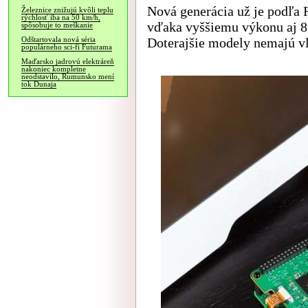
Nová generácia už je podľa 
Železnice znižujú kvôli teplu
rýchlosť iba na 50 km/h,
vďaka vyššiemu výkonu aj 8
spôsobuje to meškanie
Doterajšie modely nemajú 
Odštartovala nová séria
populárneho sci-fi Futurama
Maďarsko jadrovú elektráreň
nakoniec kompletne
neodstavilo, Rumunsko mení
tok Dunaja