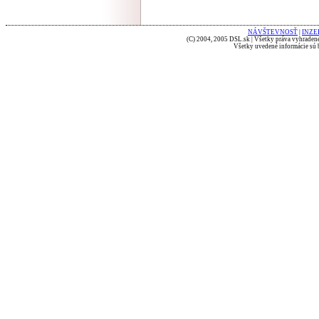
NÁVŠTEVNOSŤ
|
INZE
(C) 2004, 2005 DSL.sk | Všetky práva vyhradené
Všetky uvedené informácie sú b