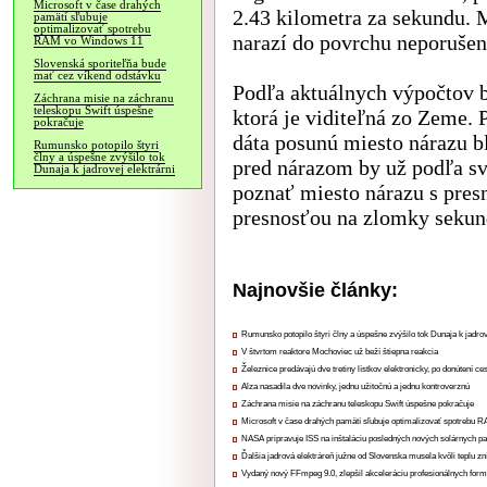
Microsoft v čase drahých
2.43 kilometra za sekundu. 
pamätí sľubuje
optimalizovať spotrebu
narazí do povrchu neporušen
RAM vo Windows 11
Slovenská sporiteľňa bude
mať cez víkend odstávku
Podľa aktuálnych výpočtov b
Záchrana misie na záchranu
teleskopu Swift úspešne
ktorá je viditeľná zo Zeme.
pokračuje
dáta posunú miesto nárazu bl
Rumunsko potopilo štyri
člny a úspešne zvýšilo tok
pred nárazom by už podľa s
Dunaja k jadrovej elektrárni
poznať miesto nárazu s pres
presnosťou na zlomky sekun
Najnovšie články:
Rumunsko potopilo štyri člny a úspešne zvýšilo tok Dunaja k jadrov
V štvrtom reaktore Mochoviec už beží štiepna reakcia
Železnice predávajú dve tretiny lístkov elektronicky, po donútení ce
Alza nasadila dve novinky, jednu užitočnú a jednu kontroverznú
Záchrana misie na záchranu teleskopu Swift úspešne pokračuje
Microsoft v čase drahých pamätí sľubuje optimalizovať spotrebu
NASA pripravuje ISS na inštaláciu posledných nových solárnych p
Ďalšia jadrová elektráreň južne od Slovenska musela kvôli teplu zn
Vydaný nový FFmpeg 9.0, zlepšil akceleráciu profesionálnych form