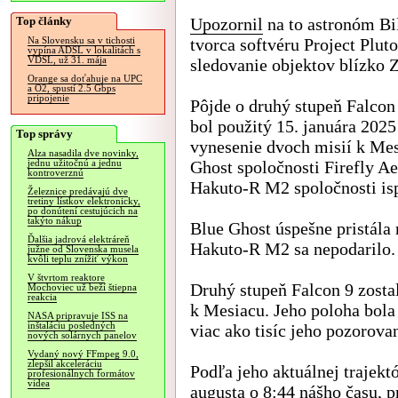
Top články
Upozornil
na to astronóm Bil
tvorca softvéru Project Pluto
Na Slovensku sa v tichosti
vypína ADSL v lokalitách s
VDSL, už 31. mája
sledovanie objektov blízko 
Orange sa doťahuje na UPC
a O2, spustí 2.5 Gbps
pripojenie
Pôjde o druhý stupeň Falcon 
bol použitý 15. januára 2025
Top správy
vynesenie dvoch misií k Mes
Alza nasadila dve novinky,
Ghost spoločnosti Firefly A
jednu užitočnú a jednu
kontroverznú
Hakuto-R M2 spoločnosti is
Železnice predávajú dve
tretiny lístkov elektronicky,
po donútení cestujúcich na
takýto nákup
Blue Ghost úspešne pristála 
Ďalšia jadrová elektráreň
Hakuto-R M2 sa nepodarilo.
južne od Slovenska musela
kvôli teplu znížiť výkon
V štvrtom reaktore
Druhý stupeň Falcon 9 zostal
Mochoviec už beží štiepna
reakcia
k Mesiacu. Jeho poloha bola
NASA pripravuje ISS na
inštaláciu posledných
viac ako tisíc jeho pozorovan
nových solárnych panelov
Vydaný nový FFmpeg 9.0,
zlepšil akceleráciu
Podľa jeho aktuálnej trajekt
profesionálnych formátov
videa
augusta o 8:44 nášho času, p