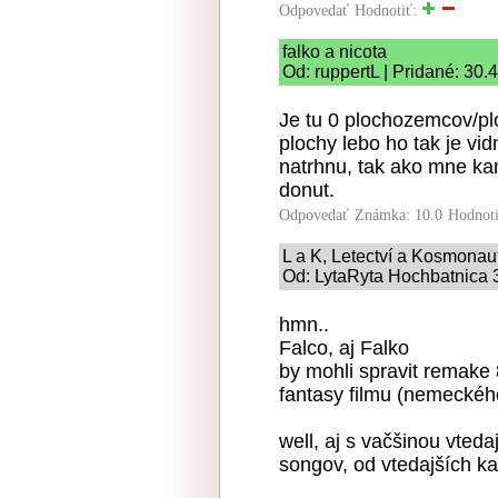
Odpovedať
Hodnotiť:
falko a nicota
Od: ruppertL | Pridané: 30.
Je tu 0 plochozemcov/pl
plochy lebo ho tak je vi
natrhnu, tak ako mne ka
donut.
Odpovedať
Známka: 10.0
Hodnot
L a K, Letectví a Kosmonauti
Od: LytaRyta Hochbatnica 3
hmn..
Falco, aj Falko
by mohli spravit remake
fantasy filmu (nemeckéh
well, aj s vačšinou vted
songov, od vtedajších ka