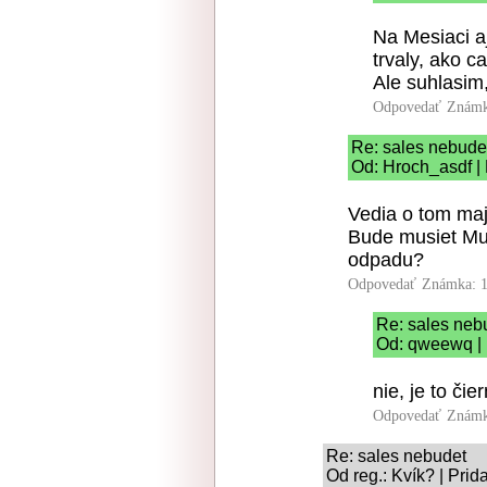
Na Mesiaci a
trvaly, ako ca
Ale suhlasim
Odpovedať
Známk
Re: sales nebude
Od: Hroch_asdf |
Vedia o tom maj
Bude musiet Mus
odpadu?
Odpovedať
Známka: 1
Re: sales neb
Od: qweewq | 
nie, je to čie
Odpovedať
Známk
Re: sales nebudet
Od reg.: Kvík? | Pri