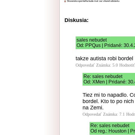
Slovenská sporiteľňa bude mať cez víkend odstávku
Diskusia:
sales nebudet
Od: PPQus | Pridané: 30.4
takze autista robi bordel
Odpovedať
Známka: 5.0
Hodnoti
Re: sales nebudet
Od: XMen | Pridané: 30
Tiez mi to napadlo. 
bordel. Kto to po nic
na Zemi.
Odpovedať
Známka: 7.1
Hodn
Re: sales nebudet
Od reg.: Houston | P