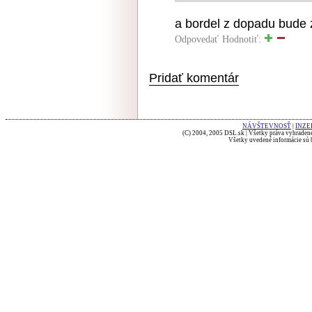
a bordel z dopadu bude z
Odpovedať
Hodnotiť:
Pridať komentár
NÁVŠTEVNOSŤ
|
INZE
(C) 2004, 2005 DSL.sk | Všetky práva vyhradené
Všetky uvedené informácie sú b