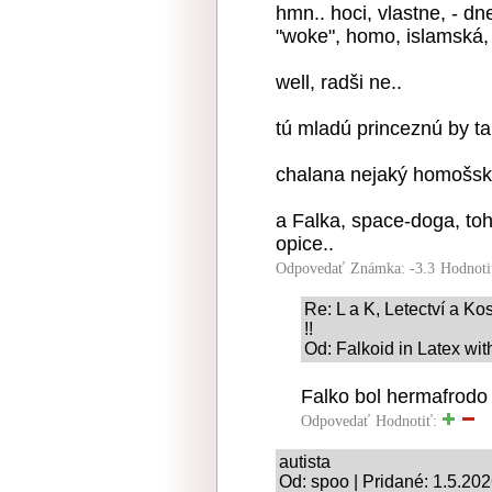
hmn.. hoci, vlastne, - d
"woke", homo, islamská,
well, radši ne..
tú mladú princeznú by t
chalana nejaký homošsk
a Falka, space-doga, toho
opice..
Odpovedať
Známka: -3.3
Hodnoti
Re: L a K, Letectví a Ko
!!
Od: Falkoid in Latex wit
Falko bol hermafrodo
Odpovedať
Hodnotiť:
autista
Od: spoo | Pridané: 1.5.20