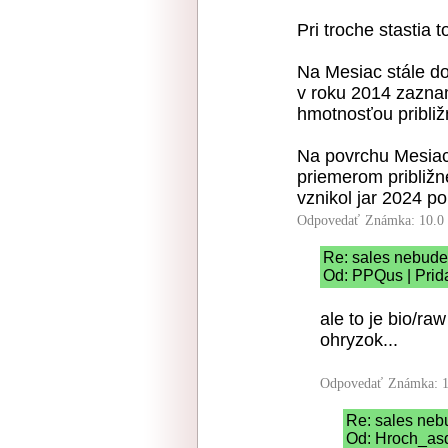
Pri troche stastia 
Na Mesiac stále do
v roku 2014 zazna
hmotnosťou približ
Na povrchu Mesiaca
priemerom približn
vznikol jar 2024 p
Odpovedať
Známka: 10.0
Re: sales nebude
Od: PPQus | Prid
ale to je bio/raw
ohryzok...
Odpovedať
Známka: 1
Re: sales neb
Od: Hroch_asd