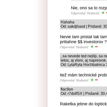
Nie, ono sa to roz
Odpovedať
Hodnotiť:
Hahaha
Od: sakdjhasd | Pridané: 3
Nevie tam pristat tak tam
pritiahne $$ investorov ?
Odpovedať
Hodnotiť:
..sa nevede ted nejlíp, sa ne
letos, aj vloni, aj napresrok.
Od: LytaRyta Hochbatnica 3
tiež mám technické probl
Odpovedať
Hodnotiť:
flac9on
Od: r7dolfSX | Pridané: 30
Raketka jebne do loptick