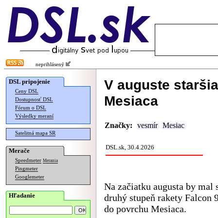
neprihlásený
V auguste staršia
DSL pripojenie
Ceny DSL
Mesiaca
Dostupnosť DSL
Fórum o DSL
Výsledky meraní
Značky:
vesmír
Mesiac
Satelitná mapa SR
DSL.sk, 30.4.2026
Merače
Speedmeter
Merania
Pingmeter
Googlemeter
Na začiatku augusta by mal s
Hľadanie
druhý stupeň rakety Falcon 9
do povrchu Mesiaca.