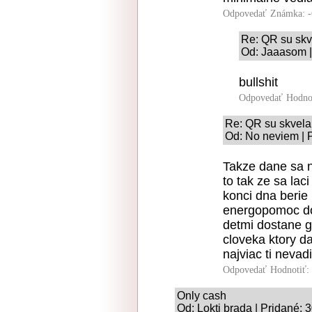
Odpovedať
Známka: -
Re: QR su skv
Od: Jaaasom |
bullshit
Odpovedať
Hodno
Re: QR su skvela
Od: No neviem | 
Takze dane sa n
to tak ze sa lac
konci dna berie
energopomoc dos
detmi dostane g
cloveka ktory da
najviac ti nevad
Odpovedať
Hodnotiť:
Only cash
Od: Lokti brada | Pridané: 