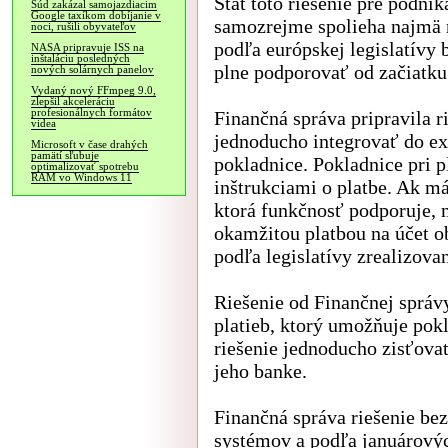
Štát toto riešenie pre podnik
Súd zakázal samojazdiacim
Google taxíkom dobíjanie v
samozrejme spolieha najmä 
noci, rušili obyvateľov
podľa európskej legislatívy
NASA pripravuje ISS na
inštaláciu posledných
plne podporovať od začiatku
nových solárnych panelov
Vydaný nový FFmpeg 9.0,
zlepšil akceleráciu
profesionálnych formátov
Finančná správa pripravila 
videa
jednoducho integrovať do ex
Microsoft v čase drahých
pamätí sľubuje
pokladnice. Pokladnice pri
optimalizovať spotrebu
RAM vo Windows 11
inštrukciami o platbe. Ak m
ktorá funkčnosť podporuje, 
okamžitou platbou na účet 
podľa legislatívy zrealizova
Riešenie od Finančnej správ
platieb, ktorý umožňuje po
riešenie jednoducho zisťova
jeho banke.
Finančná správa riešenie be
systémov a podľa januárovýc