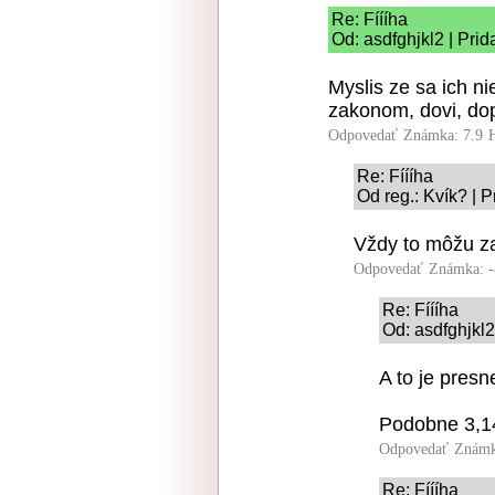
Re: Fíííha
Od: asdfghjkl2 | Pri
Myslis ze sa ich ni
zakonom, dovi, do
Odpovedať
Známka: 7.9
Re: Fíííha
Od reg.: Kvík? | 
Vždy to môžu zab
Odpovedať
Známka: -
Re: Fíííha
Od: asdfghjkl2
A to je pres
Podobne 3,14
Odpovedať
Známk
Re: Fíííha