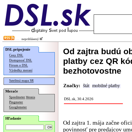
neprihlásený
Od zajtra budú o
DSL pripojenie
Ceny DSL
platby cez QR kó
Dostupnosť DSL
Fórum o DSL
bezhotovostne
Výsledky meraní
Satelitná mapa SR
Značky:
štát
mobilné platby
Merače
Speedmeter
Merania
DSL.sk, 30.4.2026
Pingmeter
Googlemeter
Hľadanie
Od zajtra 1. mája začne ofici
povinnosť pre predajcov um