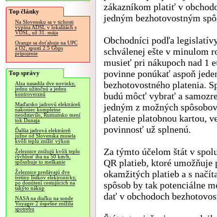
zákazníkom platiť v obchod
Top články
jedným bezhotovostným sp
Na Slovensku sa v tichosti
vypína ADSL v lokalitách s
VDSL, už 31. mája
Obchodníci podľa legislatív
Orange sa doťahuje na UPC
a O2, spustí 2.5 Gbps
schválenej ešte v minulom 
pripojenie
musieť pri nákupoch nad 1 e
povinne ponúkať aspoň jede
Top správy
bezhotovostného platenia. S
Alza nasadila dve novinky,
jednu užitočnú a jednu
budú môcť vybrať a samozr
kontroverznú
Maďarsko jadrovú elektráreň
jedným z možných spôsobov 
nakoniec kompletne
neodstavilo, Rumunsko mení
platenie platobnou kartou, 
tok Dunaja
povinnosť už splnenú.
Ďalšia jadrová elektráreň
južne od Slovenska musela
kvôli teplu znížiť výkon
Za týmto účelom štát v spolup
Železnice znižujú kvôli teplu
rýchlosť iba na 50 km/h,
QR platieb, ktoré umožňuje
spôsobuje to meškanie
okamžitých platieb a s načí
Železnice predávajú dve
tretiny lístkov elektronicky,
spôsob by tak potenciálne 
po donútení cestujúcich na
takýto nákup
dať v obchodoch bezhotovost
NASA na diaľku na sonde
Voyager 2 úspešne znížila
spotrebu