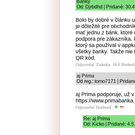
Banky
Od: Djrbdhd | Pridané: 30.
Bolo by dobré v článku u
je dôležité pre obchodník
mať jednu z bánk, ktoré 
podpora pre zákazníka. 
ktorý sa používal v app
všetky banky. Takže nie 
QR kód.
Odpovedať
Známka: 10.0
Hodnot
aj Prima
Od reg.: tomo7171 | Pridan
aj Prima podporuje, už v 
https://www.primabanka.s
Odpovedať
Hodnotiť:
Re: aj Prima
Od: Kicko | Pridané: 4.5