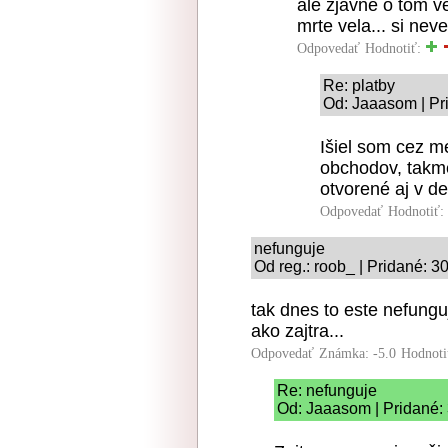
ale zjavne o tom ve
mrte vela... si neved
Odpovedať
Hodnotiť:
Re: platby
Od: Jaaasom | Pr
Išiel som cez m
obchodov, takme
otvorené aj v de
Odpovedať
Hodnotiť:
nefunguje
Od reg.: roob_ | Pridané: 3
tak dnes to este nefung
ako zajtra...
Odpovedať
Známka: -5.0
Hodnoti
Re: nefunguje
Od: Jaaasom | Pridané: