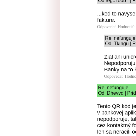
Od reg.: roob_ | 
...ked to navys
fakture.
Odpovedať
Hodnotiť:
Re: nefunguje
Od: Tkingu | P
Zial ani unic
Nepodporuju 
Banky na to 
Odpovedať
Hodno
Re: nefunguje
Od: Dhevvd | Pri
Tento QR kód je
v bankovej aplik
nepodporuje, ta
cez kontaktný fo
len sa neracili