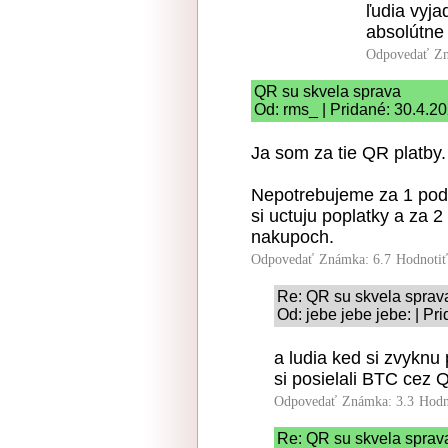
ľudia vyja
absolútne
Odpovedať
Zn
QR su skvela sprava
Od: rms_ | Pridané: 30.4.2
Ja som za tie QR platby.
Nepotrebujeme za 1 podpo
si uctuju poplatky a za 
nakupoch.
Odpovedať
Známka: 6.7
Hodnoti
Re: QR su skvela sprav
Od: jebe jebe jebe: | Pr
a ludia ked si zvyknu 
si posielali BTC cez 
Odpovedať
Známka: 3.3
Hodn
Re: QR su skvela sprav