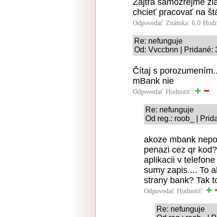
Zajtra samozrejme ži
chcieť pracovať na štá
Odpovedať
Známka: 6.0
Hodn
Re: nefunguje
Od: Vvccbnn | Pridané: 
Čítaj s porozumením..
mBank nie
Odpovedať
Hodnotiť:
Re: nefunguje
Od reg.: roob_ | Prid
akoze mbank nepod
penazi cez qr kod? 
aplikacii v telefon
sumy zapis.... To 
strany bank? Tak to
Odpovedať
Hodnotiť:
Re: nefunguje