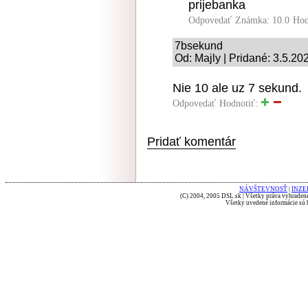
prijebanka
Odpovedať
Známka: 10.0
Hod
7bsekund
Od: Majly | Pridané: 3.5.20
Nie 10 ale uz 7 sekund.
Odpovedať
Hodnotiť:
Pridať komentár
NÁVŠTEVNOSŤ
|
INZE
(C) 2004, 2005 DSL.sk | Všetky práva vyhradené
Všetky uvedené informácie sú b