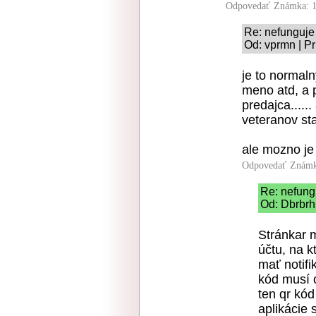
Odpovedať
Známka: 1
Re: nefunguje
Od: vprmn | Pr
je to normaln
meno atd, a 
predajca.....
veteranov st
ale mozno je
Odpovedať
Známk
Re: nefung
Od: Dbrbrh 
Stránkar m
účtu, na k
mať notifi
kód musí o
ten qr kód
aplikácie 