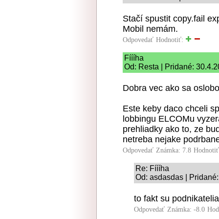
Stačí spustit copy.fail ex
Mobil nemám.
Odpovedať
Hodnotiť:
Fíííha
Od: Resta | Pridané: 30.4.
Dobra vec ako sa oslobo
Este keby daco chceli spr
lobbingu ELCOMu vyzera,
prehliadky ako to, ze b
netreba nejake podrban
Odpovedať
Známka: 7.8
Hodnoti
Re: Fíííha
Od: asdasdas | Pridané:
to fakt su podnikateli
Odpovedať
Známka: -8.0
Hod