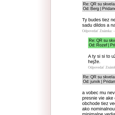
Re: QR su skvela
Od: Berg | Pridan
Ty budes tiez ne
sadu dildos a na
Odpovedať
Známka: -
Re: QR su skv
Od: Rozef | Pr
A ty si si to
hejže.
Odpovedať
Známk
Re: QR su skvela
Od: jurxik | Prida
a vobec mu nev
presnie vie ake 
obchode tiez ved
ako nominalnou 
minimalne vedia,