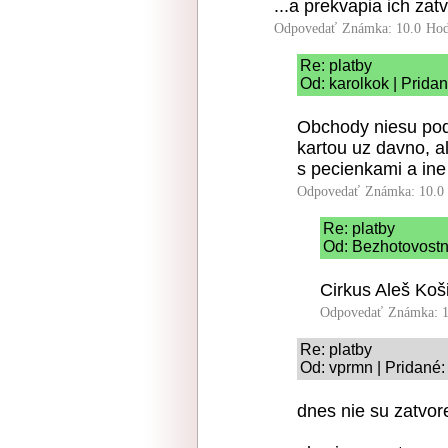
...a prekvapia ich za
Odpovedať
Známka: 10.0
Hod
Re: platby
Od: karolkok | Prida
Obchody niesu pods
kartou uz davno, a
s pecienkami a ine
Odpovedať
Známka: 10.0
Re: platby
Od: Bezhotovostná
Cirkus Aleš Koši
Odpovedať
Známka: 1
Re: platby
Od: vprmn | Pridané:
dnes nie su zatvo