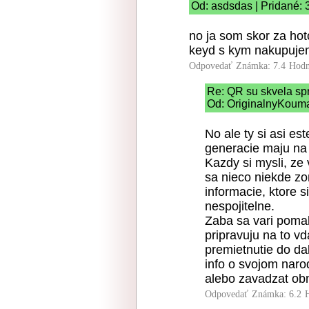
Od: asdsdas | Pridané: 
no ja som skor za hot
keyd s kym nakupuje
Odpovedať
Známka: 7.4
Hodn
Re: QR su skvela sp
Od: OriginalnyKouma
No ale ty si asi es
generacie maju na
Kazdy si mysli, ze
sa nieco niekde zo
informacie, ktore s
nespojitelne.
Zaba sa vari pomal
pripravuju na to v
premietnutie do dal
info o svojom naro
alebo zavadzat ob
Odpovedať
Známka: 6.2