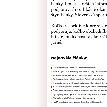
banky. Podľa skorších infor
podporovať notifikácie okam
štyri banky, Slovenská spor
Koľko respektíve ktoré syst
podporujú, koľko obchodníko
blízkej budúcnosti a ako reál
jasné.
Najnovšie články:
V štvrtom reaktore Mochoviec už beží štiepna reakcia
Železnice predávajú dve tretiny lístkov elektronicky, po donútení ce
Alza nasadila dve novinky, jednu užitočnú a jednu kontroverznú
Záchrana misie na záchranu teleskopu Swift úspešne pokračuje
Microsoft v čase drahých pamätí sľubuje optimalizovať spotrebu
NASA pripravuje ISS na inštaláciu posledných nových solárnych p
Ďalšia jadrová elektráreň južne od Slovenska musela kvôli teplu zn
Vydaný nový FFmpeg 9.0, zlepšil akceleráciu profesionálnych form
Slovenská sporiteľňa bude mať cez víkend odstávku
NASA na diaľku na sonde Voyager 2 úspešne znížila spotrebu