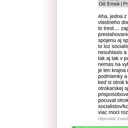
Od: Emsik | Pr
Aha, jedna z 
vlastneho do
to trest.... z
prestahovanie
spojenu aj sp
to loz social
nesuhlasis a 
tak aj tak v 
nemas na vyb
je len krajna
podmienky a 
ked si otrok 
otrokarskej s
prisposobova
pocuvat otro
socialistov/k
viac moci roz
Odpovedať
Známk