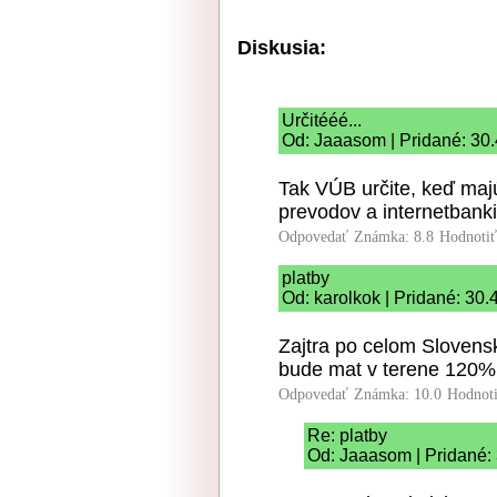
Diskusia:
Určitééé...
Od: Jaaasom | Pridané: 30.
Tak VÚB určite, keď ma
prevodov a internetbank
Odpovedať
Známka: 8.8
Hodnoti
platby
Od: karolkok | Pridané: 30.
Zajtra po celom Slovens
bude mat v terene 120%
Odpovedať
Známka: 10.0
Hodnot
Re: platby
Od: Jaaasom | Pridané: