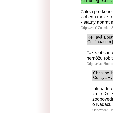
Od: unreg.: Guest
Zalezi pre koho
- obcan moze ro
- statny aparat 
Odpovedať
Známka: 8
Re: ľavá a pra
Od: Jaaasom |
Tak s občan
nemôžu robiť
Odpovedať
Hodno
Christine 
Od: LytaRy
tak na tút
za to, že 
zodpoveda
o Nadaci..
Odpovedať
Ho