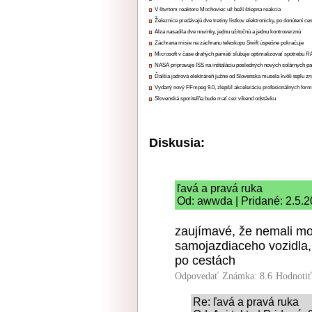
V štvrtom reaktore Mochoviec už beží štiepna reakcia
Železnice predávajú dve tretiny lístkov elektronicky, po donútení ce
Alza nasadila dve novinky, jednu užitočnú a jednu kontroverznú
Záchrana misie na záchranu teleskopu Swift úspešne pokračuje
Microsoft v čase drahých pamätí sľubuje optimalizovať spotrebu
NASA pripravuje ISS na inštaláciu posledných nových solárnych p
Ďalšia jadrová elektráreň južne od Slovenska musela kvôli teplu zn
Vydaný nový FFmpeg 9.0, zlepšil akceleráciu profesionálnych form
Slovenská sporiteľňa bude mať cez víkend odstávku
Diskusia:
ľavá a pravá ruka
Od: awwda | Pridané: 2.5.2
zaujímavé, že nemali m
samojazdiaceho vozidla, 
po cestách
Odpovedať
Známka: 8.6
Hodnoti
Re: ľavá a pravá ruka