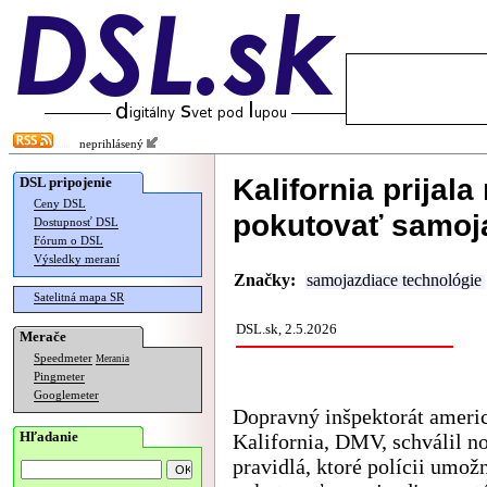
neprihlásený
Kalifornia prijal
DSL pripojenie
Ceny DSL
pokutovať samoj
Dostupnosť DSL
Fórum o DSL
Výsledky meraní
Značky:
samojazdiace technológie
Satelitná mapa SR
DSL.sk, 2.5.2026
Merače
Speedmeter
Merania
Pingmeter
Googlemeter
Dopravný inšpektorát americ
Hľadanie
Kalifornia, DMV, schválil n
pravidlá, ktoré polícii umož