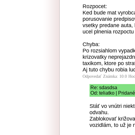
Rozpocet:
Ked bude mat vyrobca
porusovanie predpiso
vsetky predane auta, 
ucel plnenia rozpoctu
Chyba:
Po rozsiahlom vypadk
krizovatky neprejaz
taxikom, ktore po stra
Aj tuto chybu robia lu
Odpovedať
Známka: 10.0
Hod
Re: sdasdsa
Od: teliatko | Pridan
Stáť vo vnútri niek
odvahu.
Zablokovať križova
vozidlám, to už je 