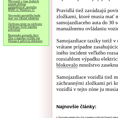
Microsoft v čase drahých
pamätí sľubuje
optimalizovať spotrebu
Pravidlá tiež zavádzajú pov
RAM vo Windows 11
zložkami, ktoré musia mať 
Slovenská sporiteľňa bude
mať cez víkend odstávku
samojazdiaceho auta do 30 se
Záchrana misie na záchranu
teleskopu Swift úspešne
manuálnemu ovládaniu vozid
pokračuje
Rumunsko potopilo štyri
člny a úspešne zvýšilo tok
Samojazdiace taxíky totiž v
Dunaja k jadrovej elektrárni
vrátane prípadne zasahujúci
iného incident veľkého rozs
rozsiahlom výpadku elektric
blokovalo
množstvo zaseknut
Samojazdiace vozidlá tiež m
záchrannými zložkami pri kr
vozidlá v tejto zóne ju musia
Najnovšie články:
Rumunsko potopilo štyri člny a úspešne zvýšilo tok Dunaja k jadrov