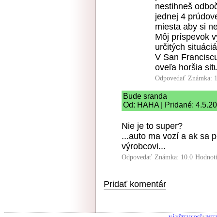
nestihneš odboč
jednej 4 prúdov
miesta aby si ne
Môj príspevok v
určitých situáci
V San Franciscu
oveľa horšia sit
Odpovedať
Známka: 1
Bude sranda
Od: HAHA | Pridané: 4.5.2
Nie je to super?
...auto ma vozí a ak sa 
výrobcovi...
Odpovedať
Známka: 10.0
Hodnot
Pridať komentár