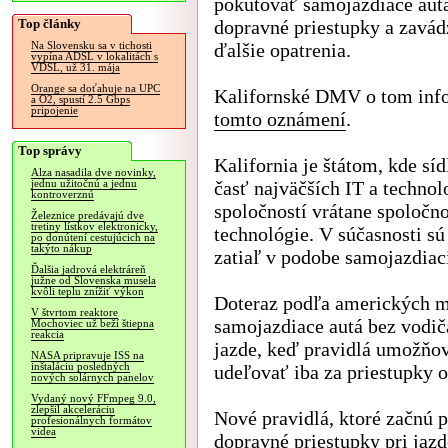
pokutovať samojazdiace aut
Top články
dopravné priestupky a zavád
ďalšie opatrenia.
Na Slovensku sa v tichosti
vypína ADSL v lokalitách s
VDSL, už 31. mája
Orange sa doťahuje na UPC
Kalifornské DMV o tom inf
a O2, spustí 2.5 Gbps
pripojenie
tomto oznámení
.
Top správy
Kalifornia je štátom, kde síd
Alza nasadila dve novinky,
časť najväčších IT a techno
jednu užitočnú a jednu
kontroverznú
spoločností vrátane spoločno
Železnice predávajú dve
tretiny lístkov elektronicky,
technológie. V súčasnosti sú
po donútení cestujúcich na
takýto nákup
zatiaľ v podobe samojazdiaci
Ďalšia jadrová elektráreň
južne od Slovenska musela
kvôli teplu znížiť výkon
Doteraz podľa amerických mé
V štvrtom reaktore
samojazdiace autá bez vodič
Mochoviec už beží štiepna
reakcia
jazde, keď pravidlá umožňov
NASA pripravuje ISS na
inštaláciu posledných
udeľovať iba za priestupky 
nových solárnych panelov
Vydaný nový FFmpeg 9.0,
zlepšil akceleráciu
Nové pravidlá, ktoré začnú p
profesionálnych formátov
videa
dopravné priestupky pri jaz