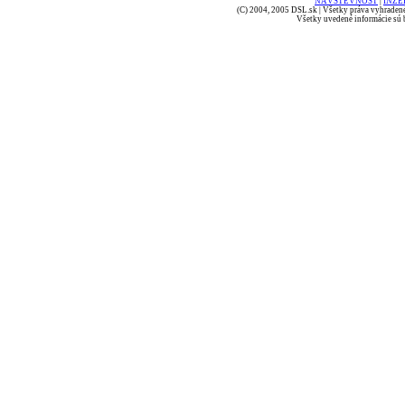
NÁVŠTEVNOSŤ
|
INZE
(C) 2004, 2005 DSL.sk | Všetky práva vyhradené
Všetky uvedené informácie sú b