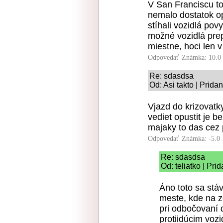
V San Franciscu t
nemalo dostatok op
stíhali vozidlá po
možné vozidlá pre
miestne, hoci len
Odpovedať
Známka: 10.0
Re: sdasdsa
Od: Asi takto | Prida
Vjazd do krizovatk
vediet opustit je 
majaky to das cez 
Odpovedať
Známka: -5.0
Re: sdasdsa
Od: teliatko | Pri
Áno toto sa stá
meste, kde na ze
pri odbočovaní 
protiidúcim voz