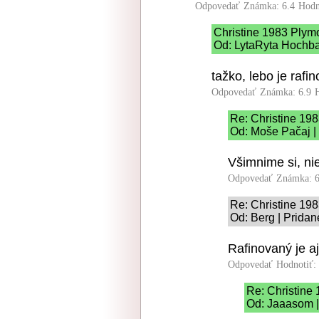
Odpovedať
Známka: 6.4
Hodn
Christine 1983 Ply
Od: LytaRyta Hochbat
tažko, lebo je rafin
Odpovedať
Známka: 6.9
Re: Christine 19
Od: Moše Pačaj | 
Všimnime si, ni
Odpovedať
Známka: 6
Re: Christine 19
Od: Berg | Pridan
Rafinovaný je a
Odpovedať
Hodnotiť:
Re: Christine
Od: Jaaasom |