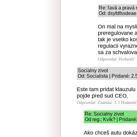
Re: ľavá a pravá 
Od: dsyfdfssdeae 
On mal na mysli
preregulovane a
tak je vsetko k
regulacii vyrazn
sa za schvalova
Odpovedať
Hodnotiť:
Socialny zivot
Od: Socialista | Pridané: 2
Este tam pridat klauzul
pojde pred sud CEO.
Odpovedať
Známka: 3.3
Hodnoti
Re: Socialny zivot
Od reg.: Kvík? | Pridané
Ako chceš autu doká