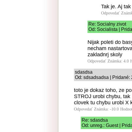
Tak je. Aj ta
Odpovedať
Známk
Re: Socialny zivot
Od: Socialista | Prid
Nijak poleti do ba
necham nastartova
zakladnrj skoly
Odpovedať
Známka: 4.0
sdasdsa
Od: sdsadsadsa | Pridané: 
toto je dokaz toho, ze po
STROJ urobi chybu, tak 
clovek tu chybu urobi X k
Odpovedať
Známka: -10.0
Hodnot
Re: sdasdsa
Od: unreg.: Guest | Prid