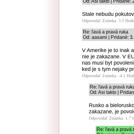
Od: Asi takto | Pridané:
Stale nebudu pokutov
Odpovedať
Známka: 3.3
Hodn
Re: ľavá a pravá ruka
Od: aasami | Pridané: 3
V Amerike je to inak 
nie je zakazane. V EU
nas musi byt povoleni
ked je s tym nejaky p
Odpovedať
Známka: -4.1
Hod
Re: ľavá a pravá ruk
Od: Asi takto | Prida
Rusko a bielorusko n
zakazane, je povol
Odpovedať
Známka: 1.7
Re: ľavá a pravá 