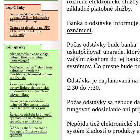
rozličné elektronické služby 
Top články
základné platobné služby.
Na Slovensku sa v tichosti
vypína ADSL v lokalitách s
VDSL, už 31. mája
Banka o odstávke informuje
Orange sa doťahuje na UPC
oznámení
.
a O2, spustí 2.5 Gbps
pripojenie
Počas odstávky bude banka
Top správy
uskutočňovať upgrade, ktor
Alza nasadila dve novinky,
väčším zásahom do jej bank
jednu užitočnú a jednu
kontroverznú
systémov. Čo presne bude pr
Maďarsko jadrovú elektráreň
nakoniec kompletne
neodstavilo, Rumunsko mení
tok Dunaja
Odstávka je naplánovaná na 
Železnice predávajú dve
2:30 do 7:30.
tretiny lístkov elektronicky,
po donútení cestujúcich na
takýto nákup
Počas odstávky sa nebude dať
Ďalšia jadrová elektráreň
južne od Slovenska musela
fungovať odosielanie ani pri
kvôli teplu znížiť výkon
Železnice znižujú kvôli teplu
rýchlosť iba na 50 km/h,
spôsobuje to meškanie
Nepôjdu tiež elektronické sl
NASA na diaľku na sonde
systém žiadostí o produkty 
Voyager 2 úspešne znížila
spotrebu