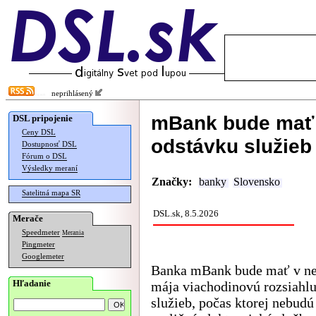
neprihlásený
mBank bude mať 
DSL pripojenie
Ceny DSL
odstávku služieb
Dostupnosť DSL
Fórum o DSL
Výsledky meraní
Značky:
banky
Slovensko
Satelitná mapa SR
DSL.sk, 8.5.2026
Merače
Speedmeter
Merania
Pingmeter
Googlemeter
Banka mBank bude mať v ne
Hľadanie
mája viachodinovú rozsiahl
služieb, počas ktorej nebud