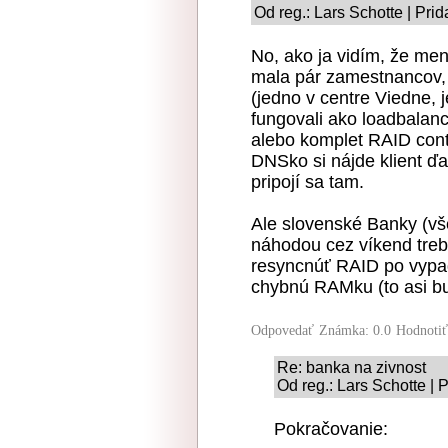
Od reg.: Lars Schotte | Pri
No, ako ja vidím, že menš
mala pár zamestnancov, 
(jedno v centre Viedne, 
fungovali ako loadbalanci
alebo komplet RAID cont
DNSko si nájde klient ďa
pripojí sa tam.
Ale slovenské Banky (vše
náhodou cez víkend treba
resyncnúť RAID po vypa
chybnú RAMku (to asi bud
Odpovedať
Známka: 0.0
Hodnoti
Re: banka na zivnost
Od reg.: Lars Schotte | 
Pokračovanie: