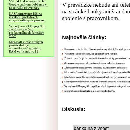
Súd zakázal samojazdiacim
V prevádzke nebude ani tele
Google taxíkom dobíjanie v
noci, rušili obyvateľov
na stránke banky ani štandar
NASA pripravuje ISS na
spojenie s pracovníkom.
inštaláciu posledných
nových solárnych panelov
Vydaný nový FFmpeg 9.0,
zlepšil akceleráciu
profesionálnych formátov
videa
Najnovšie články:
Microsoft v čase drahých
pamätí sľubuje
optimalizovať spotrebu
Rumunsko potopilo štyri člny a úspešne zvýšilo tok Dunaja k jadrov
RAM vo Windows 11
V štvrtom reaktore Mochoviec už beží štiepna reakcia
Železnice predávajú dve tretiny lístkov elektronicky, po donútení ce
Alza nasadila dve novinky, jednu užitočnú a jednu kontroverznú
Záchrana misie na záchranu teleskopu Swift úspešne pokračuje
Microsoft v čase drahých pamätí sľubuje optimalizovať spotrebu
NASA pripravuje ISS na inštaláciu posledných nových solárnych p
Ďalšia jadrová elektráreň južne od Slovenska musela kvôli teplu zn
Vydaný nový FFmpeg 9.0, zlepšil akceleráciu profesionálnych form
Slovenská sporiteľňa bude mať cez víkend odstávku
Diskusia:
banka na zivnost