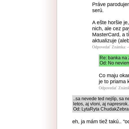
Práve parodujem
serú.
A ešte horšie je
nich, ale cez p
MasterCard, a tí
aktualizuje (ale
Odpovedať
Známka: -
Re: banka na 
Od: No neviem
Co maju okam
je to priama 
Odpovedať
Známk
..sa nevede ted nejlíp, sa ne
letos, aj vloni, aj napresrok.
Od: LytaRyta ChudakZebrak
eh, ja mám tiež takú.. "o