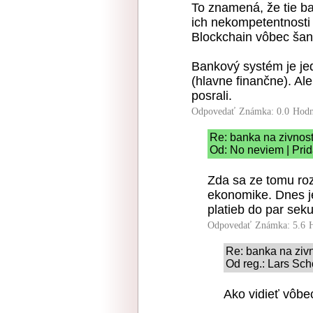
To znamená, že tie b
ich nekompetentnosti 
Blockchain vôbec šanc
Bankový systém je je
(hlavne finančne). Ale
posrali.
Odpovedať
Známka: 0.0
Hodn
Re: banka na zivnos
Od: No neviem | Prid
Zda sa ze tomu roz
ekonomike. Dnes j
platieb do par sek
Odpovedať
Známka: 5.6
Re: banka na ziv
Od reg.: Lars Sch
Ako vidieť vôbe