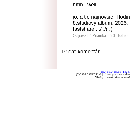
hmn.. well..
jo, a tie najnovšie "Hodi
8.stúdiový album, 2026, 
fastshare.. :/ :/( :(
Odpovedať
Známka: -5.0
Hodnoti
Pridať komentár
NÁVŠTEVNOSŤ
|
INZE
(C) 2004, 2005 DSL.sk | Všetky práva vyhradené
Všetky uvedené informácie sú b