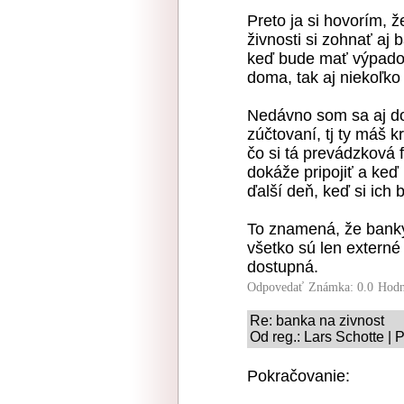
Preto ja si hovorím, 
živnosti si zohnať aj 
keď bude mať výpado
doma, tak aj niekoľko
Nedávno som sa aj do
zúčtovaní, tj ty máš k
čo si tá prevádzková 
dokáže pripojiť a keď 
ďalší deň, keď si ich 
To znamená, že banky 
všetko sú len externé
dostupná.
Odpovedať
Známka: 0.0
Hodn
Re: banka na zivnost
Od reg.: Lars Schotte | 
Pokračovanie: