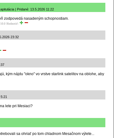
pitulácia | Pridané: 13.5.2026 11:22
eň zodpovedá nasadeným schopnostiam.
 10.0
Hodnotiť:
.5.2026 23:32
:37
jú, kým nájdu "okno" vo vrstve starlink satelitov na oblohe, aby
 5:21
 na lete pri Mesiaci?
 potrebovali sa ohriať po tom chladnom Mesačnom výlete...