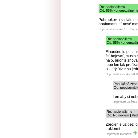
Re: nacionalizmu
Od: 85% konceptuálne ne
Pohrobkovia si stále n
obalamamutiť nové masy
Odpovedať
Známka: 10.0
Hodno
Re: nacionalizmu
Od: 85% konceptuáln
Finančne to potiahn
ísť bojovať, musia 
na 5. priorite znov
lebo len tak prečk
o ktorý útvar sa je
Odpovedať
Známka: 5.0
H
Populačná zima,
Od: populačná ka
Len aby si neb
Odpovedať
Známka: 
Re: nacionalizmu
Od: No neviem | Prid
Zbrojenie uz bezi 
traktormi.
Odpovedať
Hodnotiť: