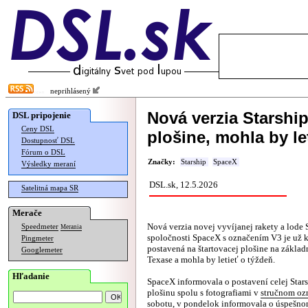
neprihlásený
Nová verzia Starship
DSL pripojenie
Ceny DSL
plošine, mohla by le
Dostupnosť DSL
Fórum o DSL
Značky:
Starship
SpaceX
Výsledky meraní
DSL.sk, 12.5.2026
Satelitná mapa SR
Merače
Nová verzia novej vyvíjanej rakety a lode 
Speedmeter
Merania
spoločnosti SpaceX s označením V3 je už 
Pingmeter
postavená na štartovacej plošine na zákla
Googlemeter
Texase a mohla by letieť o týždeň.
Hľadanie
SpaceX informovala o postavení celej Star
plošinu spolu s fotografiami v
stručnom oz
sobotu, v pondelok
informovala
o úspešno