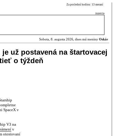
Za poslednú hodinu: 13 meraní
inzercia
Sobota, 8. augusta 2026, dnes má meniny
Oskár
 je už postavená na štartovacej
tieť o týždeň
Starship
kompletne
dni SpaceX v
ship V3 na
námení
v
m otestovaní