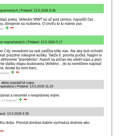
gramotných | Pridané: 13.5.2026 5:05
edajú pokoj. Veteráni WWT sú už pod zemou, najvyšší čas
, zbrojenie sa rozbieha. O chvíľu to tu máme zas.
tiť:
e negramotných | Pridané: 13.5.2026 5:17
e City, nevedomí sa radi zadĺžia ešte viac. Ale aby boli ochotní
mať prázdne nákupné košíky. Takže 6. priorita počká. Najprv si
a strihneme "plandémiu". Aspoň sa počas nej ušetrí ropa a plyn,
áme ďalšiu etapu budovania Veľkého... (to tu nemôžem napísať
dná, dostal by som ban).
odnotiť:
 alebo populačná vojna
pitulácia | Pridané: 13.5.2026 11:19
ojoval a neumrel v nesprávnej vojne.
-2.0
Hodnotiť:
ané: 13.5.2026 6:36
dlhu dobu. Preorat donbas kabmi vychadza drahsie ako