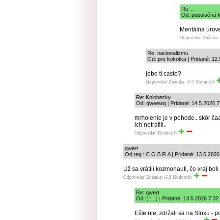
Re: ..
Od: populačná ka
Mentálna úrov
Odpovedať
Známka:
Re: nacionalizmu
Od: pre kokotka | Pridané: 12
jebe ti casto?
Odpovedať
Známka: -6.0
Hodnotiť:
Re: Kolobezky
Od: qweewq | Pridané: 14.5.2026 7
mrholenie je v pohode.. skôr čaa
ich netrafili..
Odpovedať
Hodnotiť:
qwert
Od reg.: C.O.B.R.A | Pridané: 13.5.2026
Už sa vrátili kozmonauti, čo vraj boli
Odpovedať
Známka: -5.0
Hodnotiť:
Re: qwert
Od: ( :..:) | Pridané: 13.5.2026 7:32
Ešte nie, zdržali sa na Slnku -