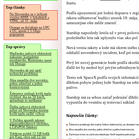
štartu.
Top články
Podľa upozornení pre lodnú dopravu v reg
Na Slovensku sa v tichosti
raketa odštartovať budúci utorok 19. mája, 
vypína ADSL v lokalitách s
VDSL, už 31. mája
samozrejme ešte môže zmeniť.
Orange sa doťahuje na UPC
a O2, spustí 2.5 Gbps
Starship naposledy letela už v prvej polovi
pripojenie
posledného letu tak uplynulo viac ako pol 
Top správy
Nová verzia rakety a lode má okrem iného 
oddialil novembrový incident, keď pri teste
Maďarsko jadrovú elektráreň
nakoniec kompletne
neodstavilo, Rumunsko mení
Prvý let novej generácie bude podľa skorší
tok Dunaja
ďalší let by mohol byť prvým orbitálnym l
Slovensko.sk má opäť
technické problémy
Tento rok SpaceX podľa svojich informácií 
Alza nasadila dve novinky,
dlhšom pobyte jednej lode Starship na orbit
jednu užitočnú a jednu
palivo.
kontroverznú
Železnice znižujú kvôli teplu
Starship má za sebou zatiaľ jedenásť dlhší
rýchlosť iba na 50 km/h,
spôsobuje to meškanie
vypustila do vesmíru aj testovací náklad.
Ďalšia jadrová elektráreň
južne od Slovenska musela
kvôli teplu znížiť výkon
Najnovšie články:
V Poľsku spustili takmer
gigawatthodinové úložisko,
Železnice predávajú dve tretiny lístkov elektronicky, po donútení ce
z LiFePO4 článkov
Alza nasadila dve novinky, jednu užitočnú a jednu kontroverznú
Telekom pridal 12 GB balík
Záchrana misie na záchranu teleskopu Swift úspešne pokračuje
pre Easy, chce zaň 12 eur