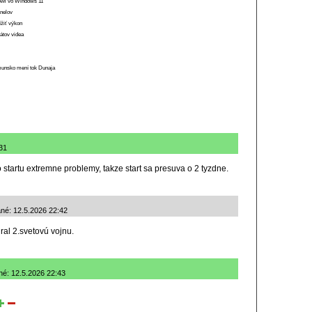
 RAM vo Windows 11
anelov
ížiť výkon
átov videa
munsko mení tok Dunaja
:31
 startu extremne problemy, takze start sa presuva o 2 tyzdne.
ané: 12.5.2026 22:42
hral 2.svetovú vojnu.
ané: 12.5.2026 22:43