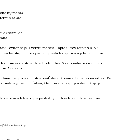
ióne by mohla
termín sa ale
ci októbra, od
roka.
novú výkonnejšiu verziu motora Raptor. Prvý let verzie V3
 prvého stupňa novej verzie prišlo k explózii a jeho zničeniu.
ch informácií ešte stále suborbitálny. Ak dopadne úspešne, už
etom Starship.
plánuje aj prvýkrát otestovať dotankovanie Starship na orbite. Po
e bude vypustená ďalšia, ktorá sa s ňou spojí a dotankuje jej
ch testovacích letov, pri posledných dvoch letoch už úspešne
stujúcich na takýto nákup