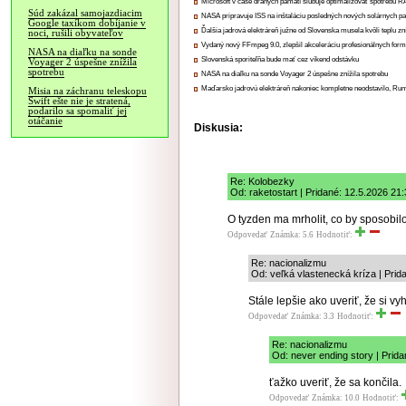
Microsoft v čase drahých pamätí sľubuje optimalizovať spotrebu
Súd zakázal samojazdiacim
NASA pripravuje ISS na inštaláciu posledných nových solárnych p
Google taxíkom dobíjanie v
Ďalšia jadrová elektráreň južne od Slovenska musela kvôli teplu zn
noci, rušili obyvateľov
Vydaný nový FFmpeg 9.0, zlepšil akceleráciu profesionálnych form
NASA na diaľku na sonde
Slovenská sporiteľňa bude mať cez víkend odstávku
Voyager 2 úspešne znížila
spotrebu
NASA na diaľku na sonde Voyager 2 úspešne znížila spotrebu
Maďarsko jadrovú elektráreň nakoniec kompletne neodstavilo, Ru
Misia na záchranu teleskopu
Swift ešte nie je stratená,
podarilo sa spomaliť jej
otáčanie
Diskusia:
Re: Kolobezky
Od: raketostart | Pridané: 12.5.2026 21
O tyzden ma mrholit, co by sposobilo
Odpovedať
Známka: 5.6
Hodnotiť:
Re: nacionalizmu
Od: veľká vlastenecká kríza | Prid
Stále lepšie ako uveriť, že si vy
Odpovedať
Známka: 3.3
Hodnotiť:
Re: nacionalizmu
Od: never ending story | Prid
ťažko uveriť, že sa končila.
Odpovedať
Známka: 10.0
Hodnotiť: