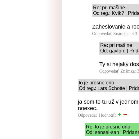
Re: pri mašine
Od reg.: Kvík? | Pri
Zaheslovanie a roo
Odpovedať
Známka: -3.3
Re: pri mašine
Od: gaylord | Pri
Ty si nejaký dos
Odpovedať
Známka: 3
to je presne ono
Od reg.: Lars Schotte | Pri
ja som to tu už v jednom
noexec.
Odpovedať
Hodnotiť:
Re: to je presne ono
Od: sensei-san | Pridan