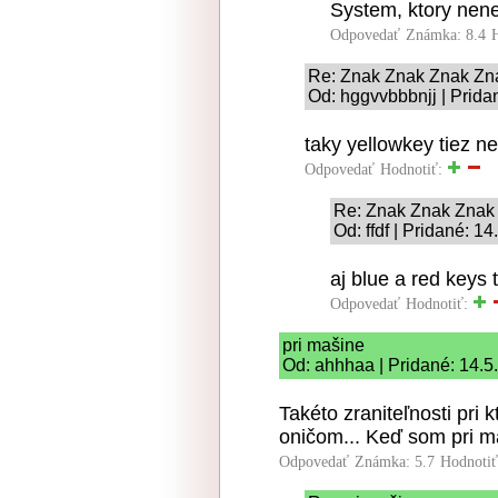
System, ktory nene
Odpovedať
Známka: 8.4
Re: Znak Znak Znak Zn
Od: hggvvbbbnjj | Prida
taky yellowkey tiez nen
Odpovedať
Hodnotiť:
Re: Znak Znak Znak
Od: ffdf | Pridané: 1
aj blue a red keys t
Odpovedať
Hodnotiť:
pri mašine
Od: ahhhaa | Pridané: 14.5
Takéto zraniteľnosti pri 
oničom... Keď som pri m
Odpovedať
Známka: 5.7
Hodnoti