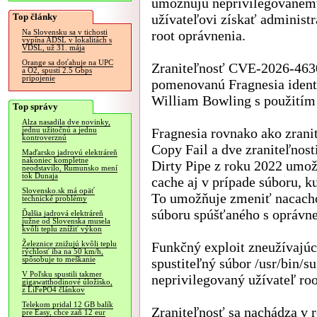
umožňujú neprivilegovaném
Top články
užívateľovi získať administr
root oprávnenia.
Na Slovensku sa v tichosti
vypína ADSL v lokalitách s
VDSL, už 31. mája
Orange sa doťahuje na UPC
Zraniteľnosť CVE-2026-463
a O2, spustí 2.5 Gbps
pripojenie
pomenovanú Fragnesia ident
William Bowling s použitím
Top správy
Alza nasadila dve novinky,
Fragnesia rovnako ako zrani
jednu užitočnú a jednu
kontroverznú
Copy Fail a dve zraniteľnost
Maďarsko jadrovú elektráreň
nakoniec kompletne
Dirty Pipe z roku 2022 umo
neodstavilo, Rumunsko mení
tok Dunaja
cache aj v prípade súboru, k
Slovensko.sk má opäť
To umožňuje zmeniť nacacho
technické problémy
súboru spúšťaného s oprávnen
Ďalšia jadrová elektráreň
južne od Slovenska musela
kvôli teplu znížiť výkon
Funkčný exploit zneužívajúc
Železnice znižujú kvôli teplu
rýchlosť iba na 50 km/h,
spôsobuje to meškanie
spustiteľný súbor /usr/bin/s
V Poľsku spustili takmer
neprivilegovaný užívateľ roo
gigawatthodinové úložisko,
z LiFePO4 článkov
Telekom pridal 12 GB balík
Zraniteľnosť sa nachádza v r
pre Easy, chce zaň 12 eur