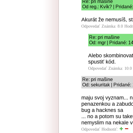
Re: pri mašine
Od reg.: Kvík? | Pridané
Akurát že nemusíš, st
Odpovedať
Známka: 8.0
Hodn
Re: pri mašine
Od: mgr | Pridané: 1
Alebo skombinovať 
spustiť kód.
Odpovedať
Známka: 10.0
Re: pri mašine
Od: sekuritak | Pridané:
maju svoj vyznam... na
penazenkou a zabudol
bug a hacknes sa
... no a potom su tak
nemyslim na nekale v
Odpovedať
Hodnotiť: