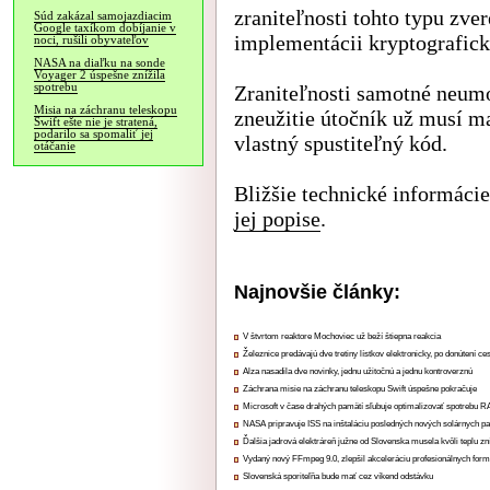
zraniteľnosti tohto typu zve
Súd zakázal samojazdiacim
Google taxíkom dobíjanie v
implementácii kryptografický
noci, rušili obyvateľov
NASA na diaľku na sonde
Voyager 2 úspešne znížila
spotrebu
Zraniteľnosti samotné neumož
Misia na záchranu teleskopu
zneužitie útočník už musí 
Swift ešte nie je stratená,
podarilo sa spomaliť jej
vlastný spustiteľný kód.
otáčanie
Bližšie technické informácie
jej popise
.
Najnovšie články:
V štvrtom reaktore Mochoviec už beží štiepna reakcia
Železnice predávajú dve tretiny lístkov elektronicky, po donútení ce
Alza nasadila dve novinky, jednu užitočnú a jednu kontroverznú
Záchrana misie na záchranu teleskopu Swift úspešne pokračuje
Microsoft v čase drahých pamätí sľubuje optimalizovať spotrebu
NASA pripravuje ISS na inštaláciu posledných nových solárnych p
Ďalšia jadrová elektráreň južne od Slovenska musela kvôli teplu zn
Vydaný nový FFmpeg 9.0, zlepšil akceleráciu profesionálnych form
Slovenská sporiteľňa bude mať cez víkend odstávku