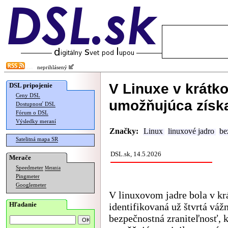
neprihlásený
V Linuxe v krátko
DSL pripojenie
Ceny DSL
umožňujúca získa
Dostupnosť DSL
Fórum o DSL
Výsledky meraní
Značky:
Linux
linuxové jadro
be
Satelitná mapa SR
DSL.sk, 14.5.2026
Merače
Speedmeter
Merania
Pingmeter
Googlemeter
V linuxovom jadre bola v k
Hľadanie
identifikovaná už štvrtá váž
bezpečnostná zraniteľnosť, k