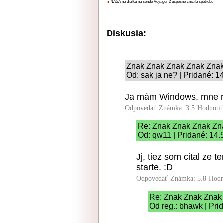
NASA na diaľku na sonde Voyager 2 úspešne znížila spotrebu
Diskusia:
Znak Znak Znak Znak Zna
Od: sak ja ne? | Pridané: 1
Ja mám Windows, mne n
Odpovedať
Známka: 3.5
Hodnoti
Re: Znak Znak Znak Zn
Od: qw11 | Pridané: 14.
Jj, tiez som cital ze t
starte. :D
Odpovedať
Známka: 5.8
Hodn
Re: Znak Znak Znak
Od reg.: bhawk | Pri