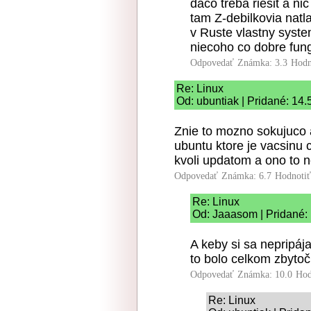
daco treba riesit a ni
tam Z-debilkovia natl
v Ruste vlastny syst
niecoho co dobre fung
Odpovedať
Známka: 3.3
Hodn
Re: Linux
Od: ubuntiak | Pridané: 14.
Znie to mozno sokujuco
ubuntu ktore je vacsinu c
kvoli updatom a ono to 
Odpovedať
Známka: 6.7
Hodnoti
Re: Linux
Od: Jaaasom | Pridané:
A keby si sa nepripája
to bolo celkom zbytoč
Odpovedať
Známka: 10.0
Hod
Re: Linux