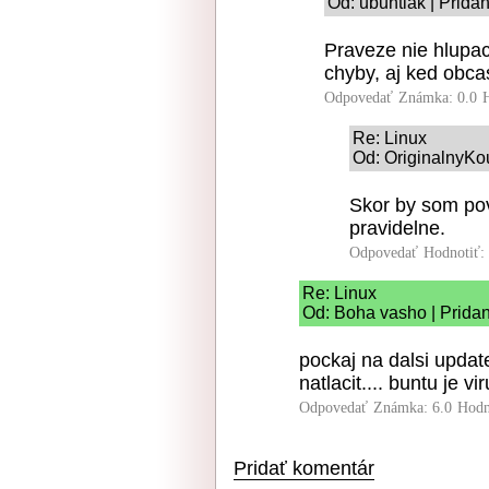
Od: ubuntiak | Prida
Praveze nie hlupac
chyby, aj ked obca
Odpovedať
Známka: 0.0
Re: Linux
Od: OriginalnyKo
Skor by som pov
pravidelne.
Odpovedať
Hodnotiť:
Re: Linux
Od: Boha vasho | Pridan
pockaj na dalsi updat
natlacit.... buntu je vi
Odpovedať
Známka: 6.0
Hodn
Pridať komentár