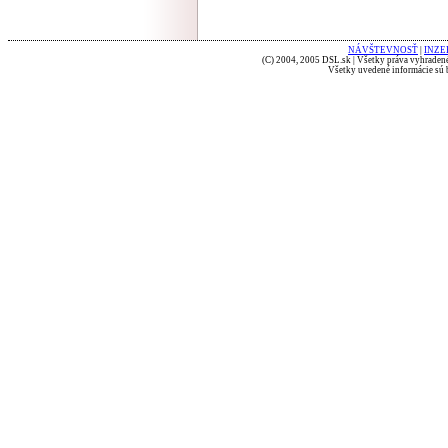
NÁVŠTEVNOSŤ
|
INZE
(C) 2004, 2005 DSL.sk | Všetky práva vyhradené
Všetky uvedené informácie sú b