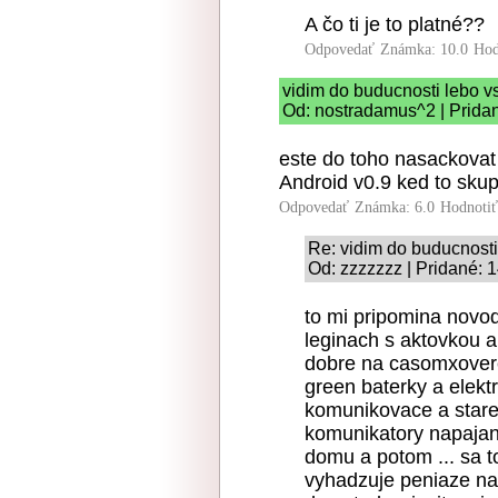
A čo ti je to platné??
Odpovedať
Známka: 10.0
Hod
vidim do buducnosti lebo v
Od: nostradamus^2 | Prida
este do toho nasackova
Android v0.9 ked to skup
Odpovedať
Známka: 6.0
Hodnoti
Re: vidim do buducnosti
Od: zzzzzzz | Pridané: 
to mi pripomina novo
leginach s aktovkou a
dobre na casomxovere
green baterky a elek
komunikovace a stare
komunikatory napajan
domu a potom ... sa to
vyhadzuje peniaze na 