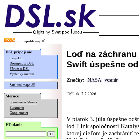
neprihlásený
Loď na záchranu
DSL pripojenie
Ceny DSL
Swift úspešne od
Dostupnosť DSL
Fórum o DSL
Výsledky meraní
Značky:
NASA
vesmír
Satelitná mapa SR
DSL.sk, 7.7.2026
Merače
Speedmeter
Merania
Pingmeter
Googlemeter
V piatok 3. júla úspešne odš
Hľadanie
loď Link spoločnosti Kataly
ktorej cieľom je zachrániť t