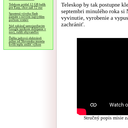
Teleskop by tak postupne kle
Telekom pridal 12 GB balík
pre Easy, chce zaň 12 eur
septembri minulého roka si
Spustená výroba flash
vyvinutie, vyrobenie a vypus
pamäte s novým najvyšším
počtom vrstiev
zachrániť.
Súd zakázal samojazdiacim
Google taxíkom dobíjanie v
noci, rušili obyvateľov
Ďalšia jadrová elektráreň
južne od Slovenska musela
kvôli teplu znížiť výkon
Stručný popis misie 