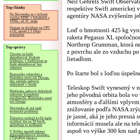
Neil Gehrels Swift Observat
Top články
respektíve Swift americkej 
agentúry NASA zvýšením jeh
Na Slovensku sa v tichosti
vypína ADSL v lokalitách s
VDSL, už 31. mája
Orange sa doťahuje na UPC
Loď o hmotnosti 425 kg vyn
a O2, spustí 2.5 Gbps
pripojenie
raketa Pegasus XL spoločnos
Northrop Grumman, ktorá ne
Top správy
z povrchu ale zo vzduchu po
Chrome sa bude
lietadlom.
aktualizovať dvakrát
týždenne, v budúcnosti sa
bude aktualizovať bez
reštartov
Po štarte bol s loďou úspeš
Rumunsko odstrelmi a
blokádou mení tok Dunaja,
aby udržalo jadrovú
elektráreň v chode
Teleskop Swift vynesený v 
Maďarsko jadrovú elektráreň
jeho pôvodná orbita bola v
nakoniec kompletne
neodstavilo, Rumunsko mení
atmosféry a ďalšími vplyvmi 
tok Dunaja
znižovanie podľa NASA zrýc
Slovensko.sk má opäť
technické problémy
je jasné, aká je jeho presná
Železnice znižujú kvôli teplu
rýchlosť iba na 50 km/h,
informácií musela ale na tel
spôsobuje to meškanie
aspoň vo výške 300 km nad
V Poľsku spustili takmer
gigawatthodinové úložisko,
z LiFePO4 článkov