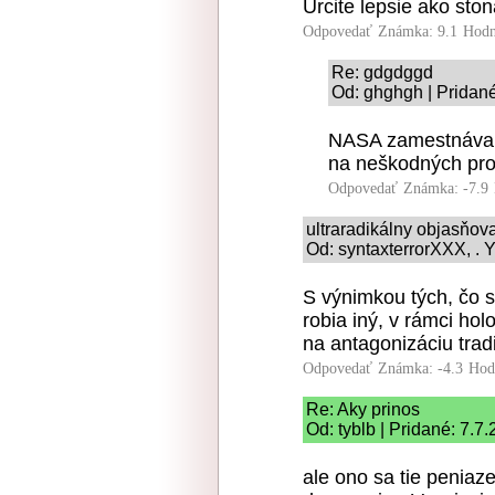
Urcite lepsie ako sto
Odpovedať
Známka: 9.1
Hodn
Re: gdgdggd
Od: ghghgh | Pridané
NASA zamestnáva v
na neškodných proje
Odpovedať
Známka: -7.9
ultraradikálny objasňo
Od: syntaxterrorXXX, . Y
S výnimkou tých, čo s
robia iný, v rámci hol
na antagonizáciu tradi
Odpovedať
Známka: -4.3
Hod
Re: Aky prinos
Od: tyblb | Pridané: 7.7
ale ono sa tie peniaz