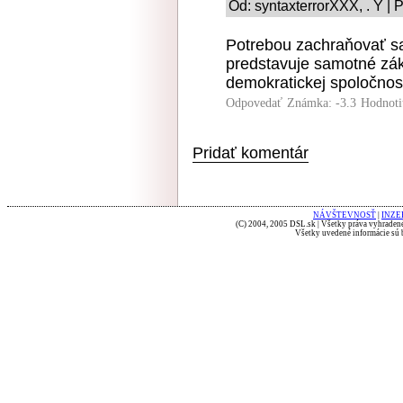
Od: syntaxterrorXXX, . Y | 
Potrebou zachraňovať sa
predstavuje samotné zákl
demokratickej spoločnost
Odpovedať
Známka: -3.3
Hodnoti
Pridať komentár
NÁVŠTEVNOSŤ
|
INZE
(C) 2004, 2005 DSL.sk | Všetky práva vyhradené
Všetky uvedené informácie sú b