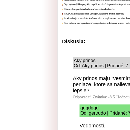
Vydaný nový FFmpeg 9.0, zlepšil akceleráciu profesionálnych form
Slovenská sporiteľňa bude mať cez víkend odstávku
NASA na diaľku na sonde Voyager 2 úspešne znížila spotrebu
Maďarsko jadrovú elektráreň nakoniec kompletne neodstavilo, Ru
Súd zakázal samojazdiacim Google taxíkom dobíjanie v noci, rušili
Diskusia:
Aky prinos
Od: Aky prinos | Pridané: 7
Aky prinos maju "vesmir
peniaze, ktore sa naliev
lepsie?
Odpovedať
Známka: -8.5
Hodnoti
gdgdggd
Od: gertrudo | Pridané: 
Vedomosti.