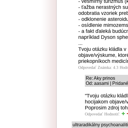
- vesmírny turizmus (
- ťažba nerastných s
odobratia vzoriek pre
- odklonenie asteroidu
- osídlenie mimozems
- a fakt ďaleká budúcn
napríklad Dyson sphe
...
Tvoju otázku kládla v
objave/výskume, ktor
priekopníkoch medicín
Odpovedať
Známka: 4.3
Hodn
Re: Aky prinos
Od: aasami | Pridané
"Tvoju otázku kládl
hocijakom objave/
Poprosim zdroj toh
Odpovedať
Hodnotiť:
ultraradikálny psychoanalit