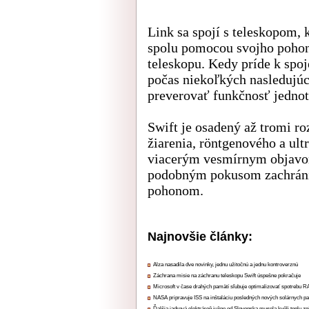
Link sa spojí s teleskopom, 
spolu pomocou svojho pohon
teleskopu. Kedy príde k spo
počas niekoľkých nasledujúc
preverovať funkčnosť jednot
Swift je osadený až tromi r
žiarenia, röntgenového a ult
viacerým vesmírnym objavom
podobným pokusom zachrániť 
pohonom.
Najnovšie články:
Alza nasadila dve novinky, jednu užitočnú a jednu kontroverznú
Záchrana misie na záchranu teleskopu Swift úspešne pokračuje
Microsoft v čase drahých pamätí sľubuje optimalizovať spotrebu
NASA pripravuje ISS na inštaláciu posledných nových solárnych p
Ďalšia jadrová elektráreň južne od Slovenska musela kvôli teplu zn