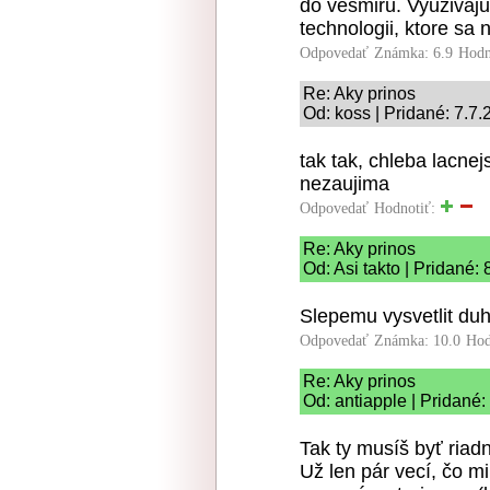
do vesmiru. Vyuzivaju
technologii, ktore sa 
Odpovedať
Známka: 6.9
Hodn
Re: Aky prinos
Od: koss | Pridané: 7.7
tak tak, chleba lacnej
nezaujima
Odpovedať
Hodnotiť:
Re: Aky prinos
Od: Asi takto | Pridané:
Slepemu vysvetlit duh
Odpovedať
Známka: 10.0
Hod
Re: Aky prinos
Od: antiapple | Pridané:
Tak ty musíš byť riadn
Už len pár vecí, čo m