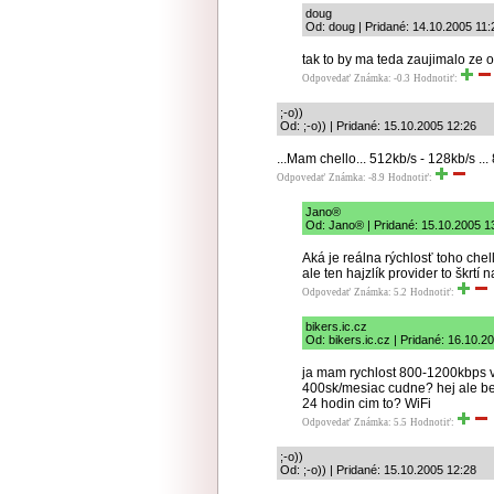
doug
Od: doug | Pridané: 14.10.2005 11:
tak to by ma teda zaujimalo ze o
Odpovedať
Známka: -0.3
Hodnotiť:
;-o))
Od: ;-o)) | Pridané: 15.10.2005 12:26
...Mam chello... 512kb/s - 128kb/s .
Odpovedať
Známka: -8.9
Hodnotiť:
Jano®
Od: Jano® | Pridané: 15.10.2005 1
Aká je reálna rýchlosť toho che
ale ten hajzlík provider to škrtí
Odpovedať
Známka: 5.2
Hodnotiť:
bikers.ic.cz
Od: bikers.ic.cz | Pridané: 16.10.2
ja mam rychlost 800-1200kbps vyr
400sk/mesiac cudne? hej ale be
24 hodin cim to? WiFi
Odpovedať
Známka: 5.5
Hodnotiť:
;-o))
Od: ;-o)) | Pridané: 15.10.2005 12:28