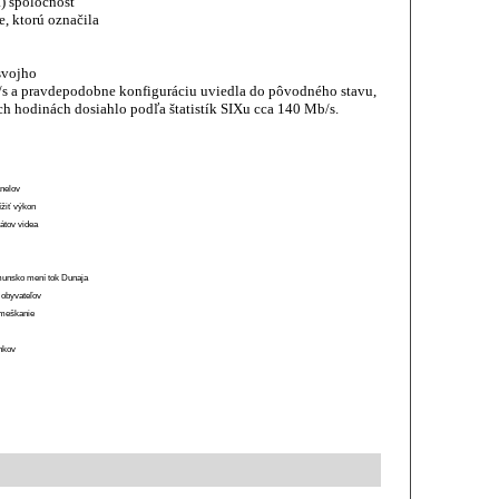
a) spoločnosť
, ktorú označila
svojho
b/s a pravdepodobne konfiguráciu uviedla do pôvodného stavu,
ch hodinách dosiahlo podľa štatistík SIXu cca 140 Mb/s.
anelov
ížiť výkon
átov videa
munsko mení tok Dunaja
 obyvateľov
o meškanie
ánkov