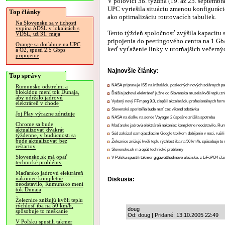
V polovici 38. týždňa (19. až 25. septembr
UPC vyriešila situáciu zmenou konfigurácie
Top články
ako optimalizáciu routovacích tabuliek.
Na Slovensku sa v tichosti
vypína ADSL v lokalitách s
Tento týždeň spoločnosť zvýšila kapacitu 
VDSL, už 31. mája
pripojenia do peeringového centra na 1 G
Orange sa doťahuje na UPC
keď vyťaženie linky v utorňajších večerný
a O2, spustí 2.5 Gbps
pripojenie
Najnovšie články:
Top správy
NASA pripravuje ISS na inštaláciu posledných nových solárnych p
Rumunsko odstrelmi a
blokádou mení tok Dunaja,
Ďalšia jadrová elektráreň južne od Slovenska musela kvôli teplu zn
aby udržalo jadrovú
Vydaný nový FFmpeg 9.0, zlepšil akceleráciu profesionálnych form
elektráreň v chode
Slovenská sporiteľňa bude mať cez víkend odstávku
Joj Play výrazne zdražuje
NASA na diaľku na sonde Voyager 2 úspešne znížila spotrebu
Chrome sa bude
Maďarsko jadrovú elektráreň nakoniec kompletne neodstavilo, Ru
aktualizovať dvakrát
Súd zakázal samojazdiacim Google taxíkom dobíjanie v noci, rušili
týždenne, v budúcnosti sa
bude aktualizovať bez
Železnice znižujú kvôli teplu rýchlosť iba na 50 km/h, spôsobuje t
reštartov
Slovensko.sk má opäť technické problémy
Slovensko.sk má opäť
V Poľsku spustili takmer gigawatthodinové úložisko, z LiFePO4 čl
technické problémy
Maďarsko jadrovú elektráreň
nakoniec kompletne
Diskusia:
neodstavilo, Rumunsko mení
tok Dunaja
Železnice znižujú kvôli teplu
rýchlosť iba na 50 km/h,
doug
spôsobuje to meškanie
Od: doug | Pridané: 13.10.2005 22:49
V Poľsku spustili takmer