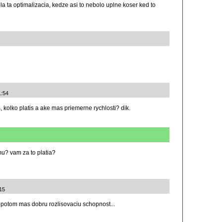
a ta optimalizacia, kedze asi to nebolo uplne koser ked to
1:54
 kolko platis a ake mas priemerne rychlosti? dik.
mu? vam za to platia?
15
potom mas dobru rozlisovaciu schopnost...