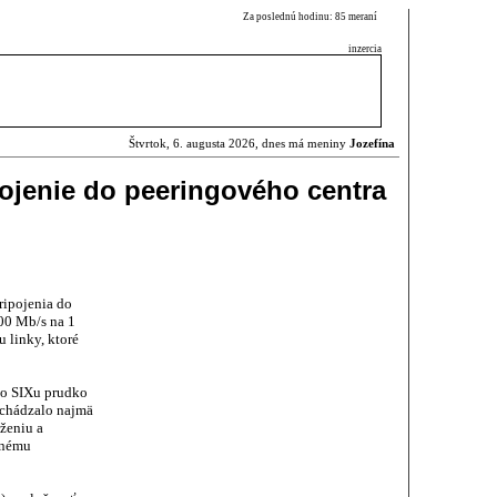
Za poslednú hodinu: 85 meraní
inzercia
Štvrtok, 6. augusta 2026, dnes má meniny
Jozefína
pojenie do peeringového centra
ripojenia do
00 Mb/s na 1
u linky, ktoré
do SIXu prudko
ochádzalo najmä
ženiu a
rnému