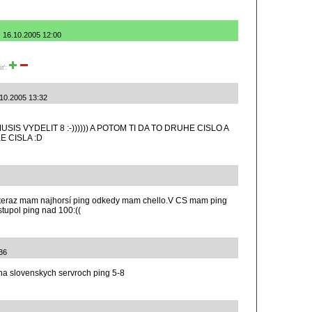
é: 16.10.2005 12:00
iť:
.10.2005 13:32
SIS VYDELIT 8 :-)))))) A POTOM TI DA TO DRUHE CISLO A
E CISLA :D
le teraz mam najhorsí ping odkedy mam chello.V CS mam ping
tupol ping nad 100:((
36
na slovenskych servroch ping 5-8