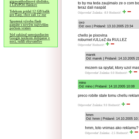
gigawatthodinové úložisko,
to by ma teda zaujimalo ze o com bol
z LiFePO4 článkov
teraz dali naspät
Telekom pridal 12 GB balík
Odpovedať
Známka: -8.9
Hodnotiť:
pre Easy, chce zaň 12 eur
Spustená výroba flash
oxo
pamäte s novým najvyšším
Od: oxo | Pridané: 13.10.2005 23:34
počtom vrstiev
Súd zakázal samojazdiacim
chello je pixovina
Google taxíkom dobíjanie v
roburnet rULLeZ da RULLEZ
noci, rušili obyvateľov
Odpovedať
Hodnotiť:
marek
Od: marek | Pridané: 14.10.2005 2
mozem sa spytat, ktory uzol mas,
Odpovedať
Známka: 0.0
Hodnotiť:
mino
Od: mino | Pridané: 14.10.2005 10:08
preco robite stale tomu chellu rekla
Odpovedať
Známka: 9.0
Hodnotiť:
hmm
Od: hmm | Pridané: 14.10.2005 10:
hmm, toto vnimas ako reklamu? 
Odpovedať
Známka: -2.5
Hodnotiť: