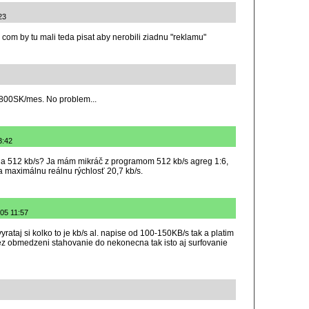
23
 com by tu mali teda pisat aby nerobili ziadnu "reklamu"
.. 800SK/mes. No problem...
3:42
lla 512 kb/s? Ja mám mikráč z programom 512 kb/s agreg 1:6,
 na maximálnu reálnu rýchlosť 20,7 kb/s.
005 11:57
ataj si kolko to je kb/s al. napise od 100-150KB/s tak a platim
z obmedzeni stahovanie do nekonecna tak isto aj surfovanie