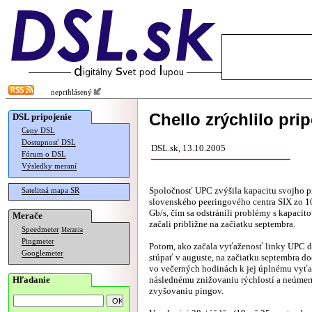
neprihlásený
Chello zrýchlilo pri
DSL pripojenie
Ceny DSL
Dostupnosť DSL
DSL.sk, 13.10.2005
Fórum o DSL
Výsledky meraní
Spoločnosť UPC zvýšila kapacitu svojho p
Satelitná mapa SR
slovenského peeringového centra SIX zo 1
Gb/s, čím sa odstránili problémy s kapacito
Merače
začali približne na začiatku septembra.
Speedmeter
Merania
Pingmeter
Potom, ako začala vyťaženosť linky UPC 
Googlemeter
stúpať v auguste, na začiatku septembra d
vo večerných hodinách k jej úplnému vyťa
Hľadanie
následnému znižovaniu rýchlostí a neúme
zvyšovaniu pingov.