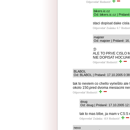
Odpovedať
Hodnotiť:
bikers.ic.cz
Od: bikers.ic.cz | Pridan
staci dopisat dake cisla
Odpovedať
Známka: 6.7
Hodnot
majster
Od: majster | Pridané: 16
:D
ALE TO PRVE CISLO MU
NIE DOPISAT HOCIJAK
Odpovedať
Hodnotiť:
BLABOL
Od: BLABOL | Pridané: 17.10.2005 0:38
tak to neviem co chello vyriešilo a
okolo 150,pred dvoma mesiacmi nes
Odpovedať
Hodnotiť:
doug
Od: doug | Pridané: 17.10.2005 12:
tak to mas blbe, ja mam v CS:S 
Odpovedať
Známka: -8.9
Hodnotiť:
nexo