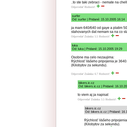
..to ste taki zebraci - nemate na chell
Odpovedať
Hodnotiť:
surfer
Od: surfer | Pridané: 15.10.2005 16:14
ja mam 640/640 od gaye a platim 5
stahovanych dat nemam sa na co st
Odpovedať
Známka: 5.5
Hodnotiť:
luka
Od: luka | Pridané: 15.10.2005 19:29
Osobne ma celo nezaujima:
Rýchlosť Vašeho pripojenia je 3640.
(Kilobytov za sekundu).
Odpovedať
Známka: 6.7
Hodnotiť:
bikers.ic.cz
Od: bikers.ic.cz | Pridané: 16.10.2
to viem aj ja napisat
Odpovedať
Známka: 5.5
Hodnotiť:
bikers.ic.cz
Od: bikers.ic.cz | Pridané: 16
Rýchlosť Vašeho pripojenia 
(Kilobytov za sekundu).