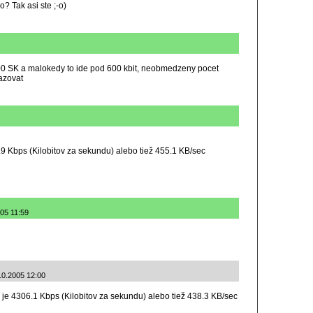
o? Tak asi ste ;-o)
00 SK a malokedy to ide pod 600 kbit, neobmedzeny pocet
azovat
9 Kbps (Kilobitov za sekundu) alebo tiež 455.1 KB/sec
005 11:59
.10.2005 12:00
je 4306.1 Kbps (Kilobitov za sekundu) alebo tiež 438.3 KB/sec