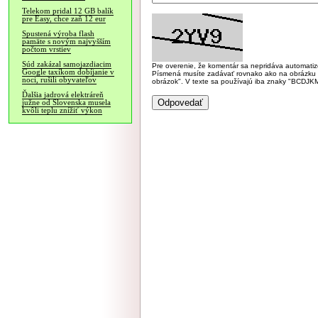
Telekom pridal 12 GB balík
pre Easy, chce zaň 12 eur
Spustená výroba flash
pamäte s novým najvyšším
počtom vrstiev
Súd zakázal samojazdiacim
Pre overenie, že komentár sa nepridáva automatizov
Google taxíkom dobíjanie v
Písmená musíte zadávať rovnako ako na obrázku veľk
noci, rušili obyvateľov
obrázok". V texte sa používajú iba znaky "BC
Ďalšia jadrová elektráreň
južne od Slovenska musela
kvôli teplu znížiť výkon