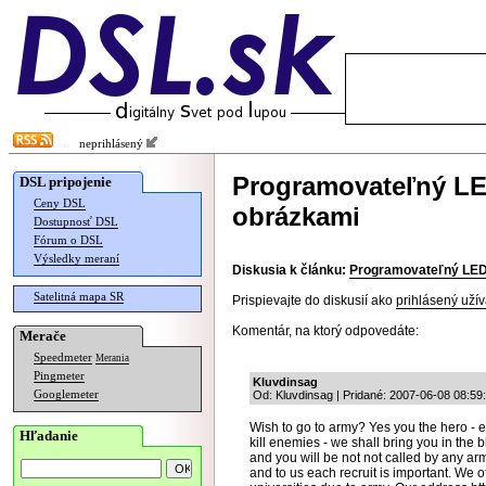
neprihlásený
Programovateľný LE
DSL pripojenie
Ceny DSL
obrázkami
Dostupnosť DSL
Fórum o DSL
Výsledky meraní
Diskusia k článku:
Programovateľný LED 
Satelitná mapa SR
Prispievajte do diskusií ako
prihlásený užív
Komentár, na ktorý odpovedáte:
Merače
Speedmeter
Merania
Pingmeter
Kluvdinsag
Googlemeter
Od: Kluvdinsag | Pridané: 2007-06-08 08:59
Wish to go to army? Yes you the hero - e
Hľadanie
kill enemies - we shall bring you in the bl
and you will be not not called by any a
and to us each recruit is important. We of