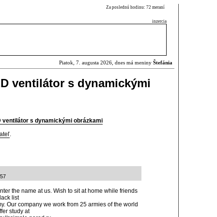
Za poslednú hodinu: 72 meraní
inzercia
Piatok, 7. augusta 2026, dnes má meniny
Štefánia
D ventilátor s dynamickými
ventilátor s dynamickými obrázkami
ateľ
.
:57
nter the name at us. Wish to sit at home while friends
ack list
rmy. Our company we work from 25 armies of the world
fer study at