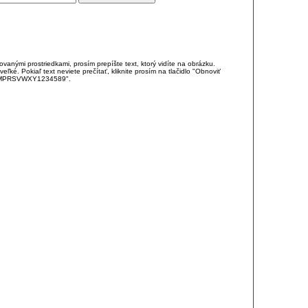
anými prostriedkami, prosím prepíšte text, ktorý vidíte na obrázku.
é. Pokiaľ text neviete prečítať, kliknite prosím na tlačidlo "Obnoviť
DJKMPRSVWXY1234589".