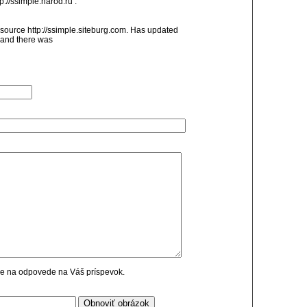
p://ssimple.narod.ru .
source http://ssimple.siteburg.com. Has updated
V and there was
cie na odpovede na Váš príspevok.