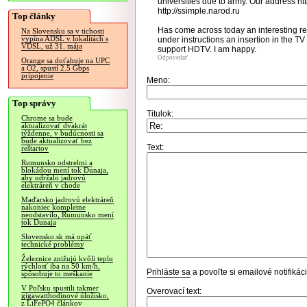
universities due to army. Our address htt
http://ssimple.narod.ru
Top články
Has come across today an interesting re
Na Slovensku sa v tichosti
vypína ADSL v lokalitách s
under instructions an insertion in the T
VDSL, už 31. mája
support HDTV. I am happy.
Odpovedať
Orange sa doťahuje na UPC
a O2, spustí 2.5 Gbps
pripojenie
Meno:
Top správy
Titulok:
Chrome sa bude
aktualizovať dvakrát
týždenne, v budúcnosti sa
bude aktualizovať bez
Text:
reštartov
Rumunsko odstrelmi a
blokádou mení tok Dunaja,
aby udržalo jadrovú
elektráreň v chode
Maďarsko jadrovú elektráreň
nakoniec kompletne
neodstavilo, Rumunsko mení
tok Dunaja
Slovensko.sk má opäť
technické problémy
Železnice znižujú kvôli teplu
rýchlosť iba na 50 km/h,
Prihláste sa
a povoľte si emailové notifiká
spôsobuje to meškanie
V Poľsku spustili takmer
Overovací text:
gigawatthodinové úložisko,
z LiFePO4 článkov