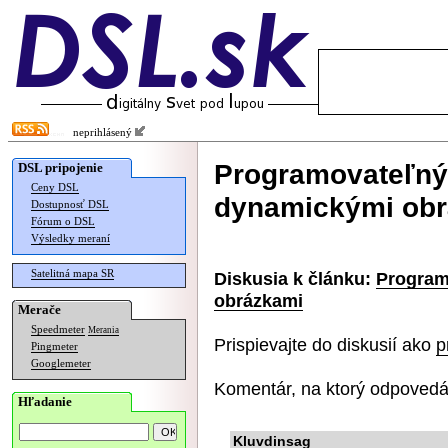
neprihlásený
Programovateľný 
DSL pripojenie
Ceny DSL
dynamickými ob
Dostupnosť DSL
Fórum o DSL
Výsledky meraní
Satelitná mapa SR
Diskusia k článku:
Program
obrázkami
Merače
Speedmeter
Merania
Prispievajte do diskusií ako
p
Pingmeter
Googlemeter
Komentár, na ktorý odpovedá
Hľadanie
Kluvdinsag