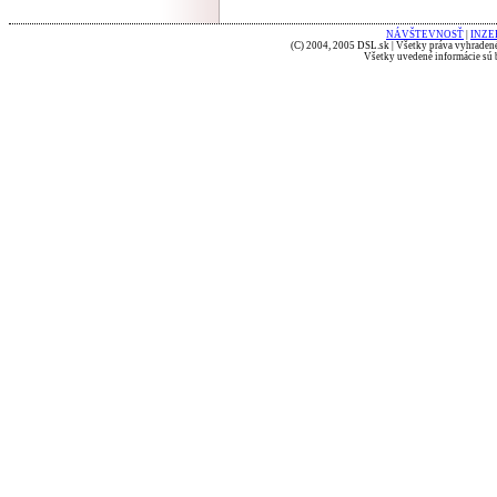
NÁVŠTEVNOSŤ
|
INZE
(C) 2004, 2005 DSL.sk | Všetky práva vyhradené
Všetky uvedené informácie sú b