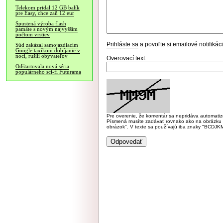
Telekom pridal 12 GB balík
pre Easy, chce zaň 12 eur
Spustená výroba flash
pamäte s novým najvyšším
počtom vrstiev
Prihláste sa
a povoľte si emailové notifiká
Súd zakázal samojazdiacim
Google taxíkom dobíjanie v
noci, rušili obyvateľov
Overovací text:
Odštartovala nová séria
populárneho sci-fi Futurama
Pre overenie, že komentár sa nepridáva automatizov
Písmená musíte zadávať rovnako ako na obrázku veľk
obrázok". V texte sa používajú iba znaky "BC