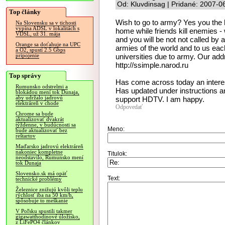
Od: Kluvdinsag | Pridané: 2007-0
Top články
Wish to go to army? Yes you the h
Na Slovensku sa v tichosti
vypína ADSL v lokalitách s
home while friends kill enemies - w
VDSL, už 31. mája
and you will be not not called b
Orange sa doťahuje na UPC
armies of the world and to us each
a O2, spustí 2.5 Gbps
universities due to army. Our addr
pripojenie
http://ssimple.narod.ru
Top správy
Has come across today an interes
Rumunsko odstrelmi a
Has updated under instructions an
blokádou mení tok Dunaja,
aby udržalo jadrovú
support HDTV. I am happy.
elektráreň v chode
Odpovedať
Chrome sa bude
aktualizovať dvakrát
týždenne, v budúcnosti sa
Meno:
bude aktualizovať bez
reštartov
Maďarsko jadrovú elektráreň
nakoniec kompletne
Titulok:
neodstavilo, Rumunsko mení
tok Dunaja
Slovensko.sk má opäť
Text:
technické problémy
Železnice znižujú kvôli teplu
rýchlosť iba na 50 km/h,
spôsobuje to meškanie
V Poľsku spustili takmer
gigawatthodinové úložisko,
z LiFePO4 článkov