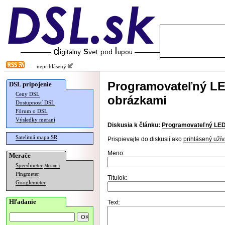
neprihlásený
Programovateľný LE
DSL pripojenie
Ceny DSL
obrázkami
Dostupnosť DSL
Fórum o DSL
Výsledky meraní
Diskusia k článku:
Programovateľný LED 
Satelitná mapa SR
Prispievajte do diskusií ako
prihlásený užív
Meno:
Merače
Speedmeter
Merania
Pingmeter
Titulok:
Googlemeter
Hľadanie
Text: