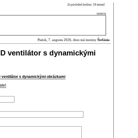
Za poslednú hodinu: 18 meraní
inzercia
Piatok, 7. augusta 2026, dnes má meniny
Štefánia
D ventilátor s dynamickými
ventilátor s dynamickými obrázkami
ateľ
.