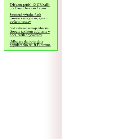
Telekom pridal 12 GB balík
pre Easy, chce zaň 12 eur
Spustená výroba flash
pamäte s novým najvyšším
počtom vrstiev
Súd zakázal samojazdiacim
Google taxíkom dobíjanie v
noci, rušili obyvateľov
Odštartovala nová séria
populárneho sci-fi Futurama