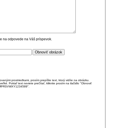
cie na odpovede na Váš príspevok.
anými prostriedkami, prosím prepíšte text, ktorý vidíte na obrázku.
é. Pokiaľ text neviete prečítať, kliknite prosím na tlačidlo "Obnoviť
DJKMPRSVWXY1234589".