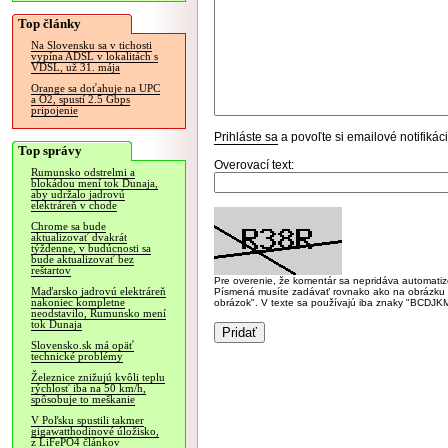
Top články
Na Slovensku sa v tichosti
vypína ADSL v lokalitách s
VDSL, už 31. mája
Orange sa doťahuje na UPC
a O2, spustí 2.5 Gbps
pripojenie
Prihláste sa
a povoľte si emailové notifiká
Top správy
Overovací text:
Rumunsko odstrelmi a
blokádou mení tok Dunaja,
aby udržalo jadrovú
elektráreň v chode
Chrome sa bude
aktualizovať dvakrát
týždenne, v budúcnosti sa
bude aktualizovať bez
reštartov
Pre overenie, že komentár sa nepridáva automatizov
Maďarsko jadrovú elektráreň
Písmená musíte zadávať rovnako ako na obrázku veľk
nakoniec kompletne
obrázok". V texte sa používajú iba znaky "BC
neodstavilo, Rumunsko mení
tok Dunaja
Slovensko.sk má opäť
technické problémy
Železnice znižujú kvôli teplu
rýchlosť iba na 50 km/h,
spôsobuje to meškanie
V Poľsku spustili takmer
gigawatthodinové úložisko,
z LiFePO4 článkov