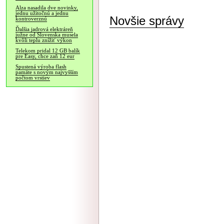
Alza nasadila dve novinky,
jednu užitočnú a jednu
Novšie správy
kontroverznú
Ďalšia jadrová elektráreň
južne od Slovenska musela
kvôli teplu znížiť výkon
Telekom pridal 12 GB balík
pre Easy, chce zaň 12 eur
Spustená výroba flash
pamäte s novým najvyšším
počtom vrstiev