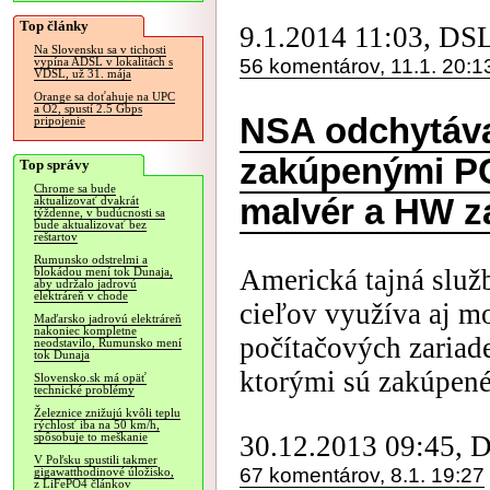
Top články
9.1.2014 11:03, DS
Na Slovensku sa v tichosti
56 komentárov, 11.1. 20:1
vypína ADSL v lokalitách s
VDSL, už 31. mája
Orange sa doťahuje na UPC
a O2, spustí 2.5 Gbps
NSA odchytáva
pripojenie
zakúpenými PC,
Top správy
Chrome sa bude
malvér a HW z
aktualizovať dvakrát
týždenne, v budúcnosti sa
bude aktualizovať bez
reštartov
Rumunsko odstrelmi a
Americká tajná služ
blokádou mení tok Dunaja,
aby udržalo jadrovú
elektráreň v chode
cieľov využíva aj m
Maďarsko jadrovú elektráreň
nakoniec kompletne
počítačových zariad
neodstavilo, Rumunsko mení
tok Dunaja
ktorými sú zakúpené 
Slovensko.sk má opäť
technické problémy
Železnice znižujú kvôli teplu
rýchlosť iba na 50 km/h,
30.12.2013 09:45, 
spôsobuje to meškanie
V Poľsku spustili takmer
67 komentárov, 8.1. 19:27
gigawatthodinové úložisko,
z LiFePO4 článkov