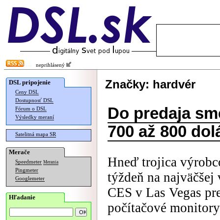
neprihlásený
Značky: hardvér
DSL pripojenie
Ceny DSL
Dostupnosť DSL
Do predaja sm
Fórum o DSL
Výsledky meraní
700 až 800 dol
Satelitná mapa SR
Merače
Hneď trojica výrobc
Speedmeter
Merania
Pingmeter
týždeň na najväčšej 
Googlemeter
CES v Las Vegas pre
Hľadanie
počítačové monitory 