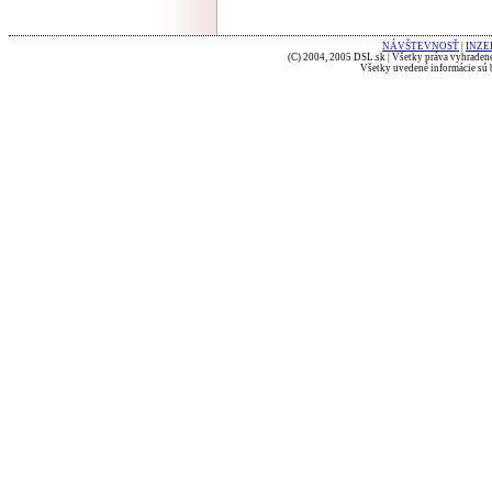
NÁVŠTEVNOSŤ
|
INZE
(C) 2004, 2005 DSL.sk | Všetky práva vyhradené
Všetky uvedené informácie sú b